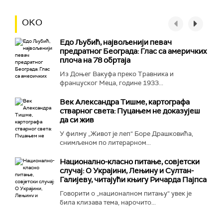
ОКО
Едо Љубић, највољенији певач
предратног Београда: Глас са америчких
плоча на 78 обртаја
Из Доњег Вакуфа преко Травника и
француског Меца, године 1933...
Век Александра Тишме, картографа
стварног света: Пуцањем не доказујеш
да си жив
У филму „Живот је леп“ Боре Драшковића,
снимљеном по литерарном...
Национално-класнo питање, совјетски
случај: О Украјини, Лењину и Султан-
Галијеву, читајући књигу Ричарда Пајпса
Говорити о „националном питању“ увек је
била клизава тема, нарочито...