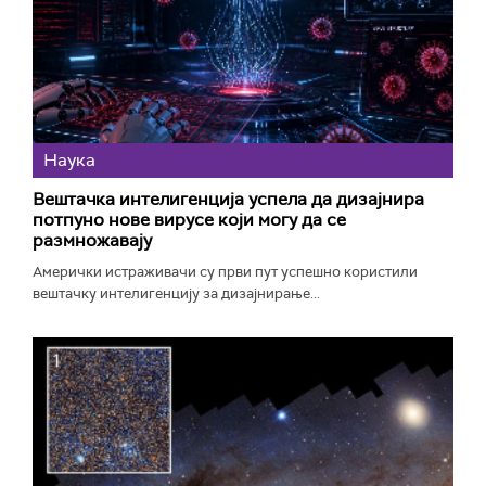
Наука
Вештачка интелигенција успела да дизајнира
потпуно нове вирусе који могу да се
размножавају
Амерички истраживачи су први пут успешно користили
вештачку интелигенцију за дизајнирање...