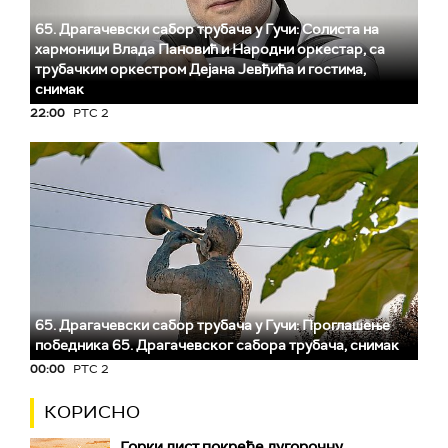
65. Драгачевски сабор трубача у Гучи: Солиста на
хармоници Влада Пановић и Народни оркестар, са
трубачким оркестром Дејана Јевђића и гостима,
снимак
22:00
РТС 2
65. Драгачевски сабор трубача у Гучи: Проглашење
победника 65. Драгачевског сабора трубача, снимак
00:00
РТС 2
КОРИСНО
Горки лист покреће дугорочну