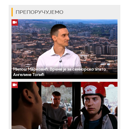
ПРЕПОРУЧУЈЕМО
Милош Марковић: Време је за сениорско злато
Ангелине Топић