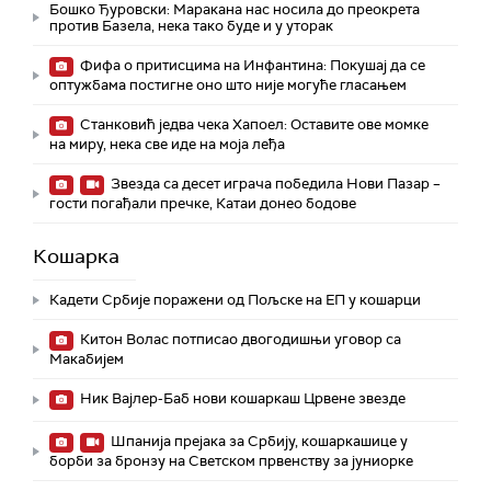
Бошко Ђуровски: Маракана нас носила до преокрета
против Базела, нека тако буде и у уторак
Фифа о притисцима на Инфантина: Покушај да се
оптужбама постигне оно што није могуће гласањем
Станковић једва чека Хапоел: Оставите ове момке
на миру, нека све иде на моја леђа
Звезда са десет играча победила Нови Пазар –
гости погађали пречке, Катаи донео бодове
Кошарка
Кадети Србије поражени од Пољске на ЕП у кошарци
Китон Волас потписао двогодишњи уговор са
Макабијем
Ник Вајлер-Баб нови кошаркаш Црвене звезде
Шпанија прејакa за Србију, кошаркашице у
борби за бронзу на Светском првенству за јуниорке