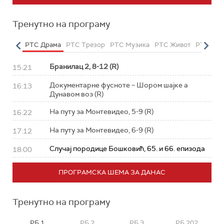
Тренутно на програму
етарац
РТС Драма
РТС Трезор
РТС Музика
РТС Живот
РТС Кла
Бранилац 2, 8-12 (R)
15:21
Документарне фусноте – Шором шајке а
16:13
Дунавом воз (R)
На путу за Монтевидео, 5-9 (R)
16:22
На путу за Монтевидео, 6-9 (R)
17:12
Случај породице Бошковић, 65. и 66. епизода
18:00
ПРОГРАМСКА ШЕМА ЗА ДАНАС
Тренутно на програму
РБ 1
РБ 2
РБ 3
РБ 202