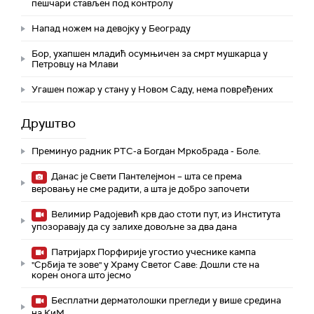
пешчари стављен под контролу
Напад ножем на девојку у Београду
Бор, ухапшен младић осумњичен за смрт мушкарца у
Петровцу на Млави
Угашен пожар у стану у Новом Саду, нема повређених
Друштво
Преминуо радник РТС-а Богдан Мркобрада - Боле.
Данас је Свети Пантелејмон – шта се према
веровању не сме радити, а шта је добро започети
Велимир Радојевић крв дао стоти пут, из Института
упозоравају да су залихе довољне за два дана
Патријарх Порфирије угостио учеснике кампа
"Србија те зове" у Храму Светог Саве: Дошли сте на
корен онога што јесмо
Бесплатни дерматолошки прегледи у више средина
на КиМ