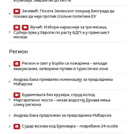
атракција, завршетак до Експа
Зечевић: Посета Зеленског покушај Београда да
покаже да није против спољне политике ЕУ
Вучић: Избори најкасније за три месеца,
Србија прва у Европи по расту БДП-а у првих шест
месеци
Регион
Регион и свет у борби са пожарима – хиљаде
евакуисаних, затворени путеви и туристичке зоне
Андраш Бака прихватио номинацију за председника
Мађарске
Будимпешта без крузера, спруд испод
Маргаретиног моста – низак водостај Дунава мења
слику региона
Андраш Бакa предложен за председника Мађарске
Судар возова код Бјеловара – повређене 24 особе