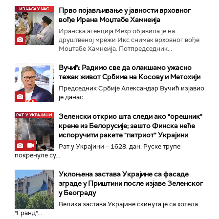
Прво појављивање у јавности врховног
вође Ирана Моџтабe Хамнеија
Иранска агенција Мехр објавила је на
друштвеној мрежи Икс снимак врховног вође
Моџтабе Хамнеија. Потпредседник...
Вучић: Радимо све да олакшамо ужасно
тежак живот Србима на Косову и Метохији
Председник Србије Александар Вучић изјавио
је данас...
Зеленски открио шта следи ако "орешник"
крене из Белорусије; зашто Финска неће
испоручити ракете "патриот" Украјини
Рат у Украјини – 1628. дан. Руске трупе
покренуле су...
Уклоњена застава Украјине са фасаде
зграде у Приштини после изјаве Зеленског
у Београду
Велика заставa Украјине скинута је са хотела
"Гранд"...