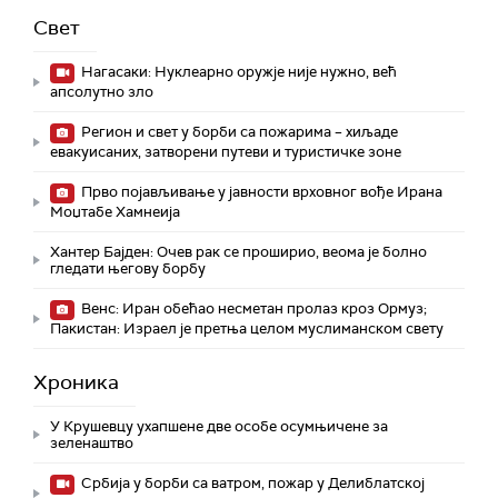
Свет
Нагасаки: Нуклеарно оружје није нужно, већ
апсолутно зло
Регион и свет у борби са пожарима – хиљаде
евакуисаних, затворени путеви и туристичке зоне
Прво појављивање у јавности врховног вође Ирана
Моџтабe Хамнеија
Хантер Бајден: Очев рак се проширио, веома је болно
гледати његову борбу
Венс: Иран обећао несметан пролаз кроз Ормуз;
Пакистан: Израел је претња целом муслиманском свету
Хроника
У Крушевцу ухапшене две особе осумњичене за
зеленаштво
Србија у борби са ватром, пожар у Делиблатској