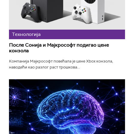
Технологијa
После Сонија и Мајкрософт подигао цене
конзола
Компанија Мајкрософт повећала је цене Xbox конзола,
наводећи као разлог раст трошкова...