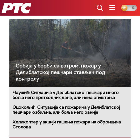
РТС
Србија у борби са ватром, пожар у
Делиблатској пешчари стављен под
контролу
Чаушић: Ситуација у Делиблатској пешчари много
боља него претходних дана, али нема опуштања
Оцокољић: Ситуација са пожарима у Делиблатској
пешчари озбиљна, али боља него раније
Хеликоптер у акцији гашења пожара на обронцима
Столова