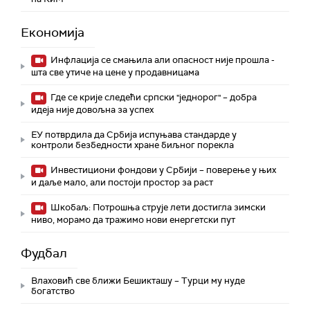
Економија
Инфлација се смањила али опасност није прошла -
шта све утиче на цене у продавницама
Где се крије следећи српски "једнорог" – добра
идеја није довољна за успех
ЕУ потврдила да Србија испуњава стандарде у
контроли безбедности хране биљног порекла
Инвестициони фондови у Србији – поверење у њих
и даље мало, али постоји простор за раст
Шкобаљ: Потрошња струје лети достигла зимски
ниво, морамо да тражимо нови енергетски пут
Фудбал
Влаховић све ближи Бешикташу – Турци му нуде
богатство