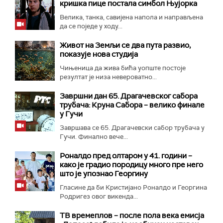
кришка пице постала симбол Њујорка
Велика, танка, савијена напола и направљена
да се поједе у ходу...
Живот на Земљи се два пута развио,
показује нова студија
Чињеница да жива бића уопште постоје
резултат је низа невероватно...
Завршни дан 65. Драгачевског сабора
трубача: Круна Сабора – велико финале
у Гучи
Завршава се 65. Драгачевски сабор трубача у
Гучи. Финално вече...
Роналдо пред олтаром у 41. години –
како је градио породицу много пре него
што је упознао Георгину
Гласине да би Кристијано Роналдо и Георгина
Родригез овог викенда...
ТВ времеплов – после пола века емисја