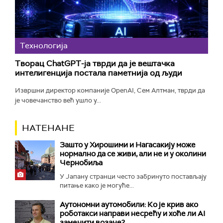
Технологијa
Творац ChatGPT-ја тврди да је вештачка
интелигенција постала паметнија од људи
Извршни директор компаније OpenAI, Сем Алтман, тврди да
је човечанство већ ушло у...
НАТЕНАНЕ
Зашто у Хирошими и Нагасакију може
нормално да се живи, али не и у околини
Чернобиља
У Јапану странци често забринуто постављају
питање како је могуће...
Аутономни аутомобили: Ко је крив ако
роботакси направи несрећу и хоће ли AI
заменити возаче?