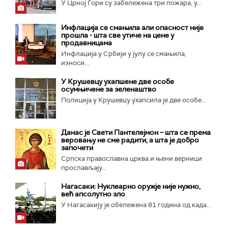
У Црној Гори су забележена три пожара, у...
Инфлација се смањила али опасност није
прошла - шта све утиче на цене у
продавницама
Инфлација у Србији у јулу се смањила,
износи...
У Крушевцу ухапшене две особе
осумњичене за зеленаштво
Полиција у Крушевцу ухапсила је две особе...
Данас је Свети Пантелејмон – шта се према
веровању не сме радити, а шта је добро
започети
Српска православна црква и њени верници
прослављају...
Нагасаки: Нуклеарно оружје није нужно,
већ апсолутно зло
У Нагасакију је обележена 81 година од када...