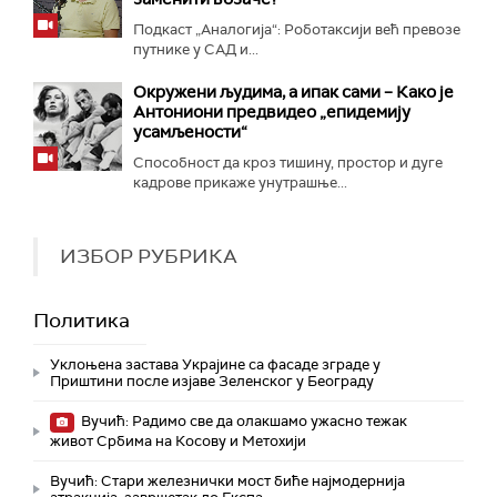
Подкаст „Аналогија“: Роботаксији већ превозе
путнике у САД и...
Окружени људима, а ипак сами – Како је
Антониони предвидео „епидемију
усамљености“
Способност да кроз тишину, простор и дуге
кадрове прикаже унутрашње...
ИЗБОР РУБРИКА
Политика
Уклоњена застава Украјине са фасаде зграде у
Приштини после изјаве Зеленског у Београду
Вучић: Радимо све да олакшамо ужасно тежак
живот Србима на Косову и Метохији
Вучић: Стари железнички мост биће најмодернија