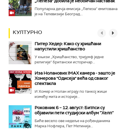
„Лепеза" добила је необичан наставак
Популарна дечја емисија „Лепеза“ емитована
је на Телевизији Београд...
КУЛТУРНО
Питер Хедер: Како су хришћани
напустили хришћанство
У књизи „Хришћанство, тријумф једне
религије“ британски историчар...
Иза Ноланових IMAX камера - зашто је
Хомерова "Одисеја" већа од сваког
спектакла
И Хомер и Нолан играју по танкој жици
између мита и историје...
Роковник 6 – 12. август: Битлси су
објавили пети студијски албум ”Хелп”
Биће весело ове недеље на рођенданима
Марка Нофлера, Пет Метинија...