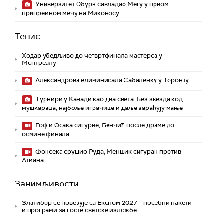
Универзитет Обурн савладао Мегу у првом
припремном мечу на Миконосу
Тенис
Ходар убедљиво до четвртфинала мастерса у
Монтреалу
Александрова елиминисала Сабаленку у Торонту
Турнири у Канади као два света: Без звезда код
мушкараца, најбоље играчице и даље зарађују мање
Гоф и Осака сигурне, Бенчић после драме до
осмине финала
Фонсека срушио Руда, Меншик сигуран против
Атмана
Занимљивости
Златибор се повезује са Експом 2027 – посебни пакети
и програми за госте светске изложбе