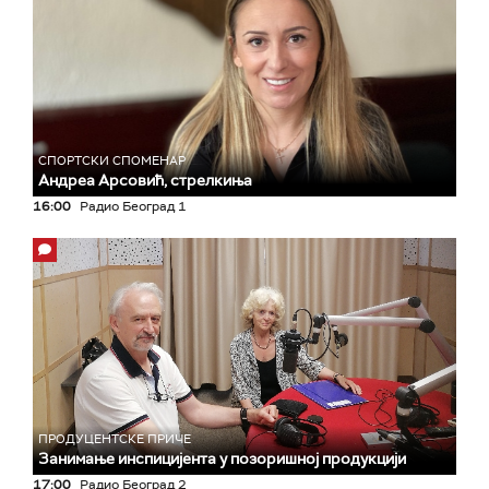
СПОРТСКИ СПОМЕНАР
Андреа Арсовић, стрелкиња
16:00
Радио Београд 1
ПРОДУЦЕНТСКЕ ПРИЧЕ
Занимање инспицијента у позоришној продукцији
17:00
Радио Београд 2