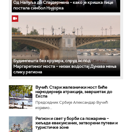
Од Напуља до Спајдермена – како је кришка пице
постала симбол Њујорка
Будимпешта без крузера, спруд испод
Маргаретиног моста – низак водостај Дунава мења
слику региона
Вучић: Стари железнички мост биће
најмодернија атракција, завршетак до
Експа
Председник Србије Александар Вучић
изјавио...
Регион и свет у борби са пожарима –
хиљаде евакуисаних, затворени путеви и
туристичке зоне