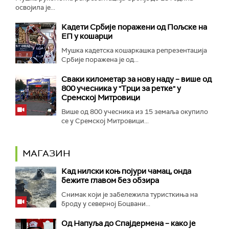
освојила је...
Кадети Србије поражени од Пољске на
ЕП у кошарци
Мушка кадетска кошаркашка репрезентација
Србије поражена је од...
Сваки километар за нову наду – више од
800 учесника у "Трци за ретке" у
Сремској Митровици
Више од 800 учесника из 15 земаља окупило
се у Сремској Митровици...
МАГАЗИН
Кад нилски коњ појури чамац, онда
бежите главом без обзира
Снимак који је забележила туристкиња на
броду у северној Боцвани...
Од Напуља до Спајдермена – како је