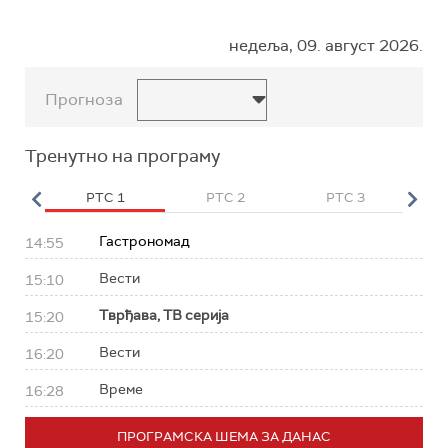
недеља, 09. август 2026.
Прогноза
Тренутно на програму
HD
РТС 1
РТС 2
РТС 3
Р
Гастрономад
14:55
Вести
15:10
Тврђава, ТВ серија
15:20
Вести
16:20
Време
16:28
ПРОГРАМСКА ШЕМА ЗА ДАНАС