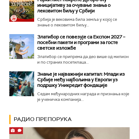
иницијативу за очување знања о
лековитом биљу у Србији
Србија је вековима била земља у којој се
знање о лековитом биљу...
Златибор се повезује са Експом 2027 –
посебни пакети и програми за госте
светске изложбе
Златибор се припрема да део више од милион
и по страних посетилаца...
Знање је најважнији капитал: Млади из
Србије међу најбољима у Европи уз
подршку Уникредит фондације
Седам међународних награда и признања које
је ученичка компанија...
РАДИО ПРЕПОРУКА