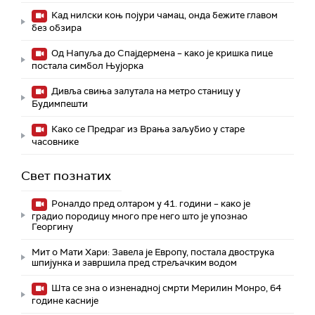
Кад нилски коњ појури чамац, онда бежите главом
без обзира
Од Напуља до Спајдермена – како је кришка пице
постала симбол Њујорка
Дивља свиња залутала на метро станицу у
Будимпешти
Како се Предраг из Врања заљубио у старе
часовнике
Свет познатих
Роналдо пред олтаром у 41. години – како је
градио породицу много пре него што је упознао
Георгину
Мит о Мати Хари: Завела је Европу, постала двострука
шпијунка и завршила пред стрељачким водом
Шта се зна о изненадној смрти Мерилин Монро, 64
године касније