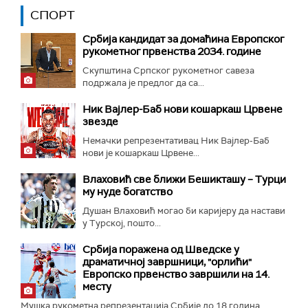
СПОРТ
Србија кандидат за домаћина Европског
рукометног првенства 2034. године
Скупштина Српског рукометног савеза
подржала је предлог да са...
Ник Вајлер-Баб нови кошаркаш Црвене
звезде
Немачки репрезентативац Ник Вајлер-Баб
нови је кошаркаш Црвене...
Влаховић све ближи Бешикташу – Турци
му нуде богатство
Душан Влаховић могао би каријеру да настави
у Турској, пошто...
Србија поражена од Шведске у
драматичној завршници, "орлићи"
Европско првенство завршили на 14.
месту
Мушка рукометна репрезентација Србије до 18 година