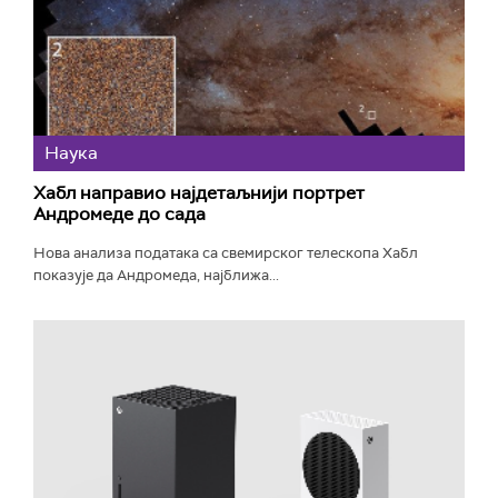
Наука
Хабл направио најдетаљнији портрет
Андромеде до сада
Нова анализа података са свемирског телескопа Хабл
показује да Андромеда, најближа...