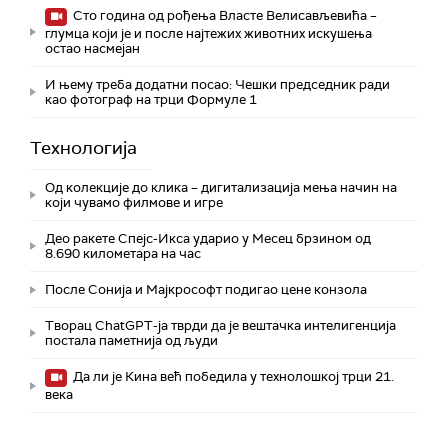
Сто година од рођења Власте Велисављевића –
глумца који је и после најтежих животних искушења
остао насмејан
И њему треба додатни посао: Чешки председник ради
као фотограф на трци Формуле 1
Технологијa
Од колекције до клика – дигитализација мења начин на
који чувамо филмове и игре
Део ракете Спејс-Икса ударио у Месец брзином од
8.690 километара на час
После Сонија и Мајкрософт подигао цене конзола
Творац ChatGPT-ја тврди да је вештачка интелигенција
постала паметнија од људи
Да ли је Кина већ победила у технолошкој трци 21.
века