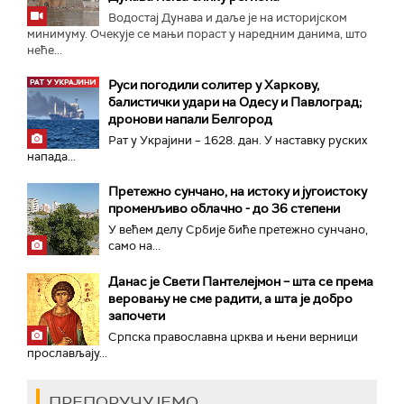
Водостај Дунава и даље је на историјском
минимуму. Очекује се мањи пораст у наредним данима, што
неће...
Руси погодили солитер у Харкову,
балистички удари на Одесу и Павлоград;
дронови напали Белгород
Рат у Украјини – 1628. дан. У наставку руских
напада...
Претежно сунчано, на истоку и југоистоку
променљиво облачно - до 36 степени
У већем делу Србије биће претежно сунчано,
само на...
Данас је Свети Пантелејмон – шта се према
веровању не сме радити, а шта је добро
започети
Српска православна црква и њени верници
прослављају...
ПРЕПОРУЧУЈЕМО