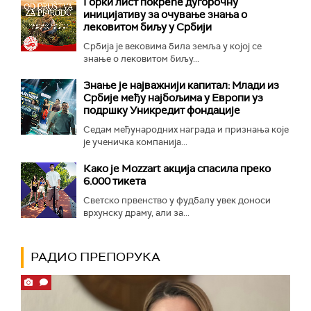
Горки лист покреће дугорочну
иницијативу за очување знања о
лековитом биљу у Србији
Србија је вековима била земља у којој се
знање о лековитом биљу...
Знање је најважнији капитал: Млади из
Србије међу најбољима у Европи уз
подршку Уникредит фондације
Седам међународних награда и признања које
је ученичка компанија...
Како је Mozzart акција спасила преко
6.000 тикета
Светско првенство у фудбалу увек доноси
врхунску драму, али за...
РАДИО ПРЕПОРУКА