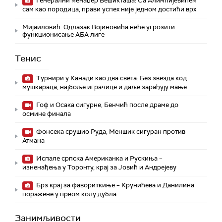
Генерални менаџер Бешикташа: Са Алимпијевићем
сам као породица, прави успех није једном достићи врх
Мијаиловић: Одлазак Војиновића неће угрозити
функционисање АБА лиге
Тенис
Турнири у Канади као два света: Без звезда код
мушкараца, најбоље играчице и даље зарађују мање
Гоф и Осака сигурне, Бенчић после драме до
осмине финала
Фонсека срушио Руда, Меншик сигуран против
Атмана
Испале српска Американка и Рускиња –
изненађења у Торонту, крај за Јовић и Андрејеву
Брз крај за фавориткиње – Крунићева и Данилина
поражене у првом колу дубла
Занимљивости