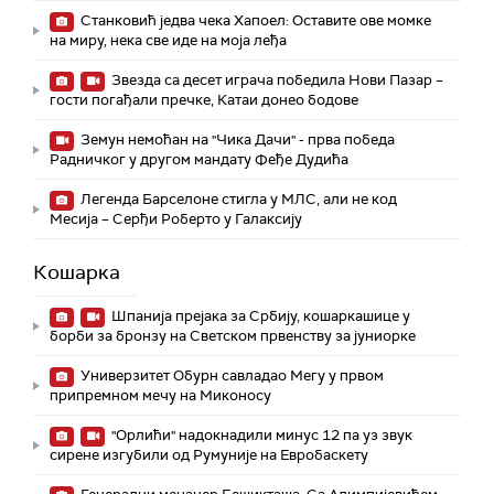
Станковић једва чека Хапоел: Оставите ове момке
на миру, нека све иде на моја леђа
Звезда са десет играча победила Нови Пазар –
гости погађали пречке, Катаи донео бодове
Земун немоћан на "Чика Дачи" - прва победа
Радничког у другом мандату Феђе Дудића
Легенда Барселоне стигла у МЛС, али не код
Месија – Серђи Роберто у Галаксију
Кошарка
Шпанија прејакa за Србију, кошаркашице у
борби за бронзу на Светском првенству за јуниорке
Универзитет Обурн савладао Мегу у првом
припремном мечу на Миконосу
"Орлићи" надокнадили минус 12 па уз звук
сирене изгубили од Румуније на Евробаскету