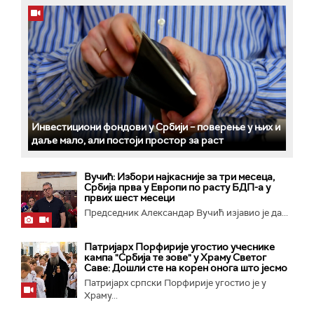
Инвестициони фондови у Србији – поверење у њих и
даље мало, али постоји простор за раст
Вучић: Избори најкасније за три месеца,
Србија прва у Европи по расту БДП-а у
првих шест месеци
Председник Александар Вучић изјавио је да...
Патријарх Порфирије угостио учеснике
кампа "Србија те зове" у Храму Светог
Саве: Дошли сте на корен онога што јесмо
Патријарх српски Порфирије угостио је у
Храму...