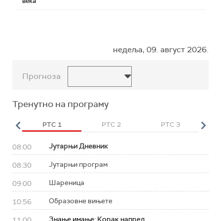
века
недеља, 09. август 2026.
Прогноза
Тренутно на програму
HD
РТС 1
РТС 2
РТС 3
Р
Јутарњи Дневник
08:00
Јутарњи програм
08:30
Шареница
09:00
Образовне вињете
10:56
Знање имање: Корак напред
11:00