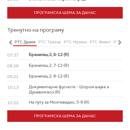
ПРОГРАМСКА ШЕМА ЗА ДАНАС
Тренутно на програму
етарац
РТС Драма
РТС Трезор
РТС Музика
РТС Живот
РТС Кла
Бранилац 2, 6-12 (R)
07:37
Бранилац 2, 7-12 (R)
08:28
Бранилац 2, 8-12 (R)
09:21
Документарне фусноте – Шором шајке а
10:13
Дунавом воз (R)
На путу за Монтевидео, 5-9 (R)
10:22
ПРОГРАМСКА ШЕМА ЗА ДАНАС