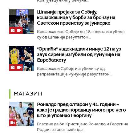
Крагујевцу екипу Земуна...
Шпанија прејакa за Србију,
кошаркашице у борби за бронзу на
Светском првенству за јуниорке
Кошаркашице Србије до 18 година изгубиле
су од Шпаније резултатом...
"Орлићи" надокнадили минус 12 па уз
звук сирене изгубили од Румуније на
Евробаскету
Кошаркаши Србије изгубили су од
репрезентације Румуније резултатом...
МАГАЗИН
Роналдо пред олтаром у 41. години –
како је градио породицу много пре него
што је упознао Георгину
Гласине да би Кристијано Роналдо и Георгина
Родригез овог викенда...