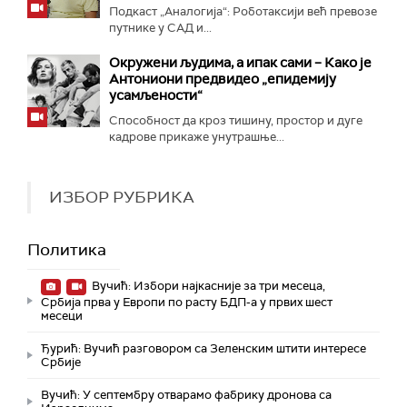
Подкаст „Аналогија“: Роботаксији већ превозе
путнике у САД и...
Окружени људима, а ипак сами – Како је
Антониони предвидео „епидемију
усамљености“
Способност да кроз тишину, простор и дуге
кадрове прикаже унутрашње...
ИЗБОР РУБРИКА
Политика
Вучић: Избори најкасније за три месеца,
Србија прва у Европи по расту БДП-а у првих шест
месеци
Ђурић: Вучић разговором са Зеленским штити интересе
Србије
Вучић: У септембру отварамо фабрику дронова са