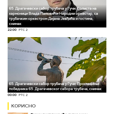
65. Драгачевски сабор трубача у Гучи: Солиста на
хармоници Влада Пановић и Народни оркестар, са
трубачким оркестром Дејана Јевђића и гостима,
снимак
22:00
РТС 2
65. Драгачевски сабор трубача у Гучи: Проглашење
победника 65. Драгачевског сабора трубача, снимак
00:00
РТС 2
КОРИСНО