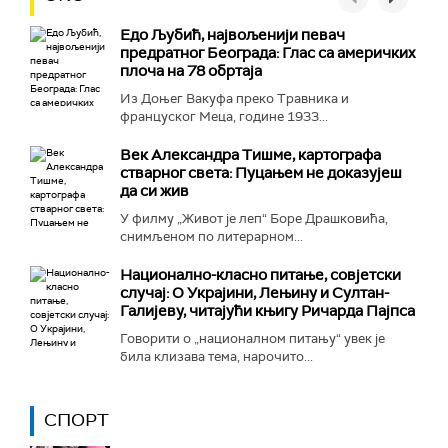
Едо Љубић, највољенији певач
предратног Београда: Глас са америчких
плоча на 78 обртаја
Из Доњег Вакуфа преко Травника и
француског Меца, године 1933...
Век Александра Тишме, картографа
стварног света: Пуцањем не доказујеш
да си жив
У филму „Живот је леп“ Боре Драшковића,
снимљеном по литерарном...
Национално-класнo питање, совјетски
случај: О Украјини, Лењину и Султан-
Галијеву, читајући књигу Ричарда Пајпса
Говорити о „националном питању“ увек је
била клизава тема, нарочито...
СПОРТ