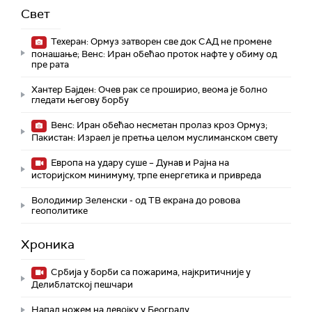
Свет
Техеран: Ормуз затворен све док САД не промене
понашање; Венс: Иран обећао проток нафте у обиму од
пре рата
Хантер Бајден: Очев рак се проширио, веома је болно
гледати његову борбу
Венс: Иран обећао несметан пролаз кроз Ормуз;
Пакистан: Израел је претња целом муслиманском свету
Европа на удару суше – Дунав и Рајна на
историјском минимуму, трпе енергетика и привреда
Володимир Зеленски - од ТВ екрана до ровова
геополитике
Хроника
Србија у борби са пожарима, најкритичније у
Делиблатској пешчари
Напад ножем на девојку у Београду