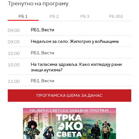
Тренутно на програму
РБ 1
РБ 2
РБ 3
РБ 202
РБ1, Вести
09:00
Недељом за село: Жилогриз у воћњацима
09:05
РБ1, Вести
10:00
На таласима здравља: Како изгледају рани
10:05
знаци аутизма?
РБ1, Вести
11:00
ПРОГРАМСКА ШЕМА ЗА ДАНАС