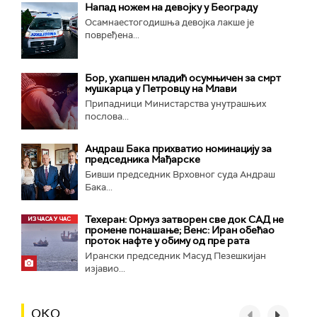
Напад ножем на девојку у Београду
Осамнаестогодишња девојка лакше је
повређена...
Бор, ухапшен младић осумњичен за смрт
мушкарца у Петровцу на Млави
Припадници Министарства унутрашњих
послова...
Андраш Бака прихватио номинацију за
председника Мађарске
Бивши председник Врховног суда Андраш
Бака...
Техеран: Ормуз затворен све док САД не
промене понашање; Венс: Иран обећао
проток нафте у обиму од пре рата
Ирански председник Масуд Пезешкијан
изјавио...
ОКО