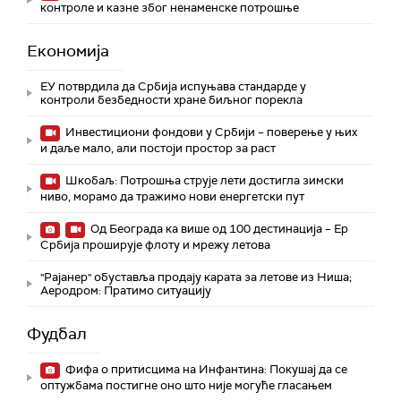
контроле и казне због ненаменске потрошње
Економија
ЕУ потврдила да Србија испуњава стандарде у
контроли безбедности хране биљног порекла
Инвестициони фондови у Србији – поверење у њих
и даље мало, али постоји простор за раст
Шкобаљ: Потрошња струје лети достигла зимски
ниво, морамо да тражимо нови енергетски пут
Од Београда ка више од 100 дестинација – Ер
Србија проширује флоту и мрежу летова
"Рајанер" обуставља продају карата за летове из Ниша;
Аеродром: Пратимо ситуацију
Фудбал
Фифа о притисцима на Инфантина: Покушај да се
оптужбама постигне оно што није могуће гласањем