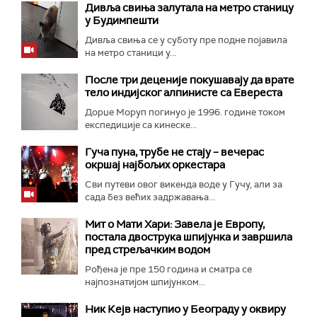
Дивља свиња залутала на метро станицу
у Будимпешти
Дивља свиња се у суботу пре подне појавила
на метро станици у...
После три деценије покушавају да врате
тело индијског алпинисте са Евереста
Дорџе Моруп погинуо је 1996. године током
експедиције са кинеске...
Гуча пуна, трубе не стају – вечерас
окршај најбољих оркестара
Сви путеви овог викенда воде у Гучу, али за
сада без већих задржавања...
Мит о Мати Хари: Завела је Европу,
постала двострука шпијунка и завршила
пред стрељачким водом
Рођена је пре 150 година и сматра се
најпознатијом шпијунком...
Ник Кејв наступио у Београду у оквиру