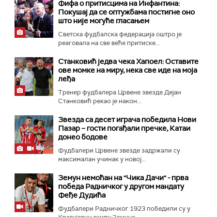
Фифа о притисцима на Инфантина:
Покушај да се оптужбама постигне оно
што није могуће гласањем
Светска фудбалска федерација оштро је
реаговала на све веће притиске...
Станковић једва чека Хапоел: Оставите
ове момке на миру, нека све иде на моја
леђа
Тренер фудбалера Црвене звезде Дејан
Станковић рекао је након...
Звезда са десет играча победила Нови
Пазар – гости погађали пречке, Катаи
донео бодове
Фудбалери Црвене звезде задржали су
максималан учинак у новој...
Земун немоћан на "Чика Дачи" - прва
победа Радничког у другом мандату
Феђе Дудића
Фудбалери Радничког 1923 победили су у