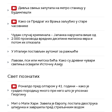
Дивља свиња залутала на метро станицу у
Будимпешти
Како се Предраг из Врања заљубио у старе
часовнике
Чудан случај криминала – Јапанка наручила више од
2.000 производа вредних десетине милиона евра и
потом их отказала
У Италији постављен аутомат за ражњиће
Лавови, пси или митска бића: Како су древни чувари
светиња освајали Источну Азију
Свет познатих
Роналдо пред олтаром у 41. години – како је
градио породицу много пре него што је упознао
Георгину
Мит о Мати Хари: Завела је Европу, постала двострука
шпијунка и завршила пред стрељачким водом