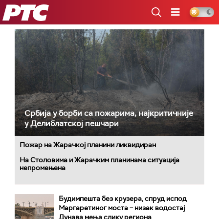
РТС
Србија у борби са пожарима, најкритичније
у Делиблатској пешчари
Пожар на Жарачкој планини ликвидиран
На Столовима и Жарачким планинама ситуација
непромењена
Будимпешта без крузера, спруд испод
Маргаретиног моста – низак водостај
Дунава мења слику региона