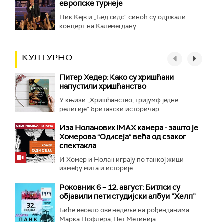
европске турнеје
Ник Кејв и „Бед сидс“ синоћ су одржали
концерт на Калемегдану...
КУЛТУРНО
Питер Хедер: Како су хришћани
напустили хришћанство
У књизи „Хришћанство, тријумф једне
религије“ британски историчар...
Иза Ноланових IMAX камера - зашто је
Хомерова "Одисеја" већа од сваког
спектакла
И Хомер и Нолан играју по танкој жици
између мита и историје...
Роковник 6 – 12. август: Битлси су
објавили пети студијски албум ”Хелп”
Биће весело ове недеље на рођенданима
Марка Нофлера, Пет Метинија...