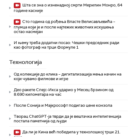
Шта се зна о изненадној смрти Мерилин Монро, 64
године касније
Сто година од рођења Власте Велисављевића –
глумца који је и после најтежих животних искушења
остао насмејан
И њему треба додатни посао: Чешки председник ради
као фотограф на трци Формуле 1
Технологијa
Од колекције до клика – дигитализација мења начин на
који чувамо филмове и игре
Део ракете Спејс-Икса ударио у Месец брзином од
8.690 километара на час
После Сонија и Мајкрософт подигао цене конзола
Творац ChatGPT-ја тврди да је вештачка интелигенција
постала паметнија од људи
Да ли је Кина већ победила у технолошкој трци 21.