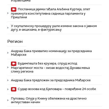
Израелцима
Посланица јајима гађала Аљбина Куртија, опет
прекинута конститутивна седница парламента у
Приштини
У скупштинску процедуру ушле измене закона о јавном
дугу, е-акцизама, е-фактурисању
Регион
Андраш Бака прихватио номинацију за председника
Мађарске
Будимпешта без крузера, спруд испод
Маргаретиног моста – низак водостај Дунава мења
слику региона
Андраш Бакa предложен за председника Мађарске
Судар возова код Бјеловара – повређене 24 особе
Пуповац: Олуја у Книну обележена на драстично
антиуставан начин