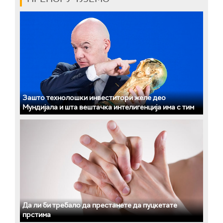
Зашто технолошки инвеститори желе део
Мундијала и шта вештачка интелигенција има с тим
Да ли би требало да престанете да пуцкетате
прстима