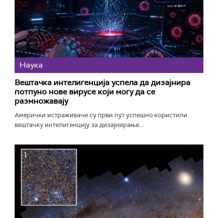
Наука
Вештачка интелигенција успела да дизајнира
потпуно нове вирусе који могу да се
размножавају
Амерички истраживачи су први пут успешно користили
вештачку интелигенцију за дизајнирање...