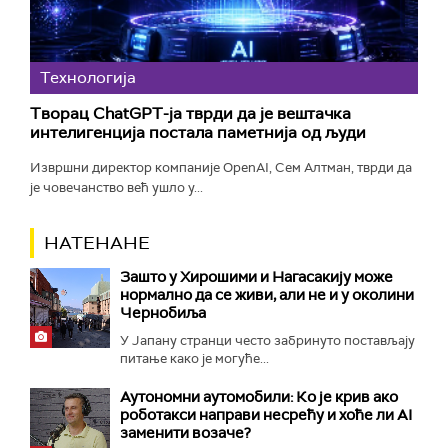
Технологијa
Творац ChatGPT-ја тврди да је вештачка
интелигенција постала паметнија од људи
Извршни директор компаније OpenAI, Сем Алтман, тврди да
је човечанство већ ушло у...
НАТЕНАНЕ
Зашто у Хирошими и Нагасакију може
нормално да се живи, али не и у околини
Чернобиља
У Јапану странци често забринуто постављају
питање како је могуће...
Аутономни аутомобили: Ко је крив ако
роботакси направи несрећу и хоће ли AI
заменити возаче?