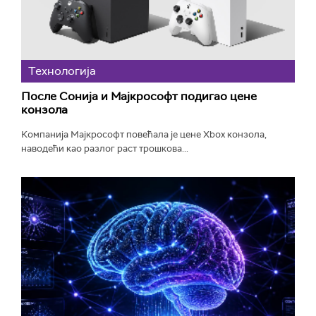
Технологијa
После Сонија и Мајкрософт подигао цене
конзола
Компанија Мајкрософт повећала је цене Xbox конзола,
наводећи као разлог раст трошкова...