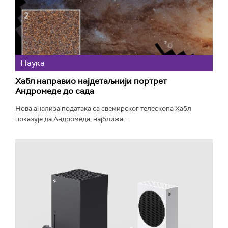
Наука
Хабл направио најдетаљнији портрет
Андромеде до сада
Нова анализа података са свемирског телескопа Хабл
показује да Андромеда, најближа...