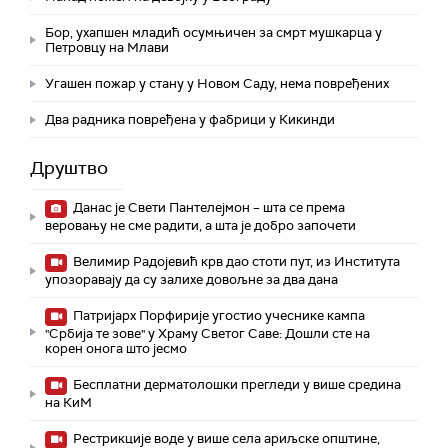
Бор, ухапшен младић осумњичен за смрт мушкарца у
Петровцу на Млави
Угашен пожар у стану у Новом Саду, нема повређених
Два радника повређена у фабрици у Кикинди
Друштво
Данас је Свети Пантелејмон – шта се према
веровању не сме радити, а шта је добро започети
Велимир Радојевић крв дао стоти пут, из Института
упозоравају да су залихе довољне за два дана
Патријарх Порфирије угостио учеснике кампа
"Србија те зове" у Храму Светог Саве: Дошли сте на
корен онога што јесмо
Бесплатни дерматолошки прегледи у више средина
на КиМ
Рестрикције воде у више села ариљске општине,