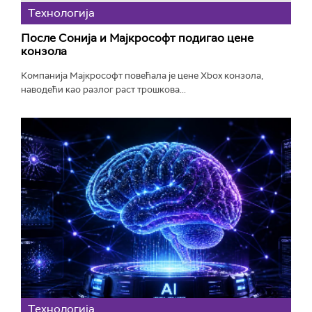
Технологијa
После Сонија и Мајкрософт подигао цене
конзола
Компанија Мајкрософт повећала је цене Xbox конзола,
наводећи као разлог раст трошкова...
Технологијa