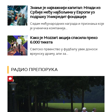
Знање је најважнији капитал: Млади из
Србије међу најбољима у Европи уз
подршку Уникредит фондације
Седам међународних награда и признања које
је ученичка компанија...
Како је Mozzart акција спасила преко
6.000 тикета
Светско првенство у фудбалу увек доноси
врхунску драму, али за...
РАДИО ПРЕПОРУКА