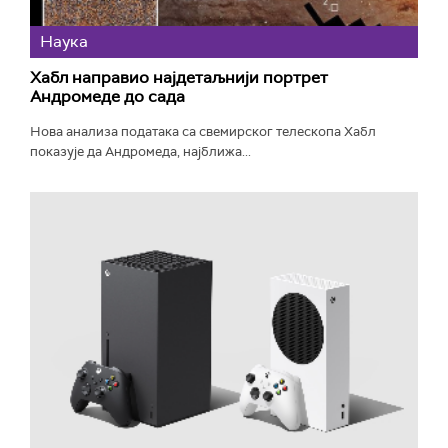
Наука
Хабл направио најдетаљнији портрет
Андромеде до сада
Нова анализа података са свемирског телескопа Хабл
показује да Андромеда, најближа...