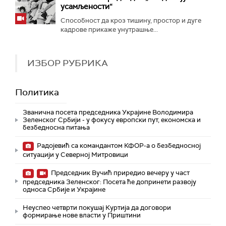
усамљености“
Способност да кроз тишину, простор и дуге
кадрове прикаже унутрашње...
ИЗБОР РУБРИКА
Политика
Званична посета председника Украјине Володимира
Зеленског Србији - у фокусу европски пут, економска и
безбедносна питања
Радојевић са командантом КФОР-а о безбедносној
ситуацији у Северној Митровици
Председник Вучић приредио вечеру у част
председника Зеленског: Посета ће допринети развоју
односа Србије и Украјине
Неуспео четврти покушај Куртија да договори
формирање нове власти у Приштини