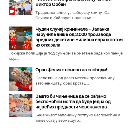
Виктор Орбан
Традиционално, уз саборску химну „Са
Овчара и Каблара", подизање...
Чудан случај криминала – Јапанка
наручила више од 2.000 производа
вредних десетине милиона евра и потом
их отказала
Токијска полиција је под сумњом за ометање рада компаније
која...
Орао Феликс поново на слободи!
После више од девет месеци проведених у
заточеништву, орао крсташ...
Зашто би чињеница да се рађамо
беспомоћни могла да буде једна од
највећих предности човечанства
Бебе живот започињу потпуно беспомоћне и
такве остају веома дуго...