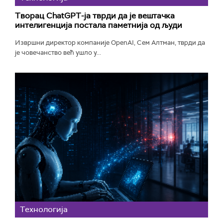
Творац ChatGPT-ја тврди да је вештачка
интелигенција постала паметнија од људи
Извршни директор компаније OpenAI, Сем Алтман, тврди да
је човечанство већ ушло у...
Технологијa