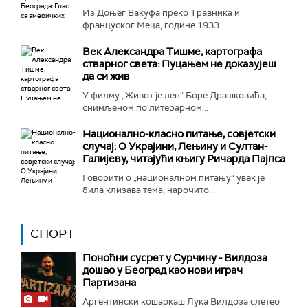
Из Доњег Вакуфа преко Травника и
француског Меца, године 1933...
Век Александра Тишме, картографа
стварног света: Пуцањем не доказујеш
да си жив
У филму „Живот је леп“ Боре Драшковића,
снимљеном по литерарном...
Национално-класнo питање, совјетски
случај: О Украјини, Лењину и Султан-
Галијеву, читајући књигу Ричарда Пајпса
Говорити о „националном питању“ увек је
била клизава тема, нарочито...
СПОРТ
Поноћни сусрет у Сурчину - Вилдоза
дошао у Београд као нови играч
Партизана
Аргентински кошаркаш Лука Вилдоза слетео