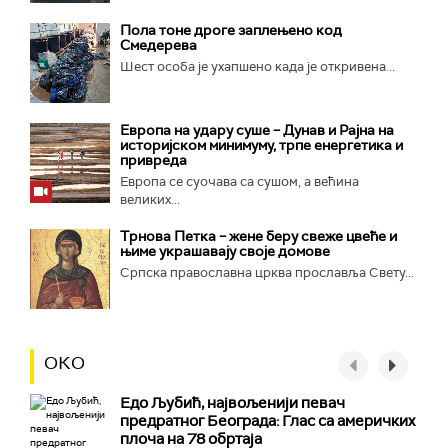
Пола тоне дроге заплењено код
Смедерева
Шест особа је ухапшено када је откривена...
Европа на удару суше – Дунав и Рајна на
историјском минимуму, трпе енергетика и
привреда
Европа се суочава са сушом, а већина
великих...
Трнова Петка – жене беру свеже цвеће и
њиме украшавају своје домове
Српска православна црква прославља Свету...
ОКО
Едо Љубић, највољенији певач
предратног Београда: Глас са америчких
плоча на 78 обртаја