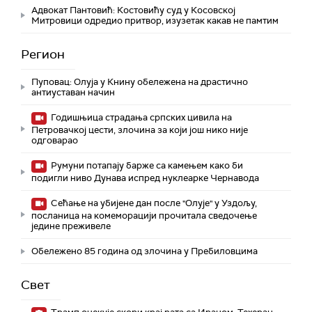
Адвокат Пантовић: Костовићу суд у Косовској
Митровици одредио притвор, изузетак какав не памтим
Регион
Пуповац: Олуја у Книну обележена на драстично
антиуставан начин
Годишњица страдања српских цивила на
Петровачкој цести, злочина за који још нико није
одговарао
Румуни потапају барже са камењем како би
подигли ниво Дунава испред нуклеарке Чернавода
Сећање на убијене дан после "Олује" у Уздољу,
посланица на комеморацији прочитала сведочење
једине преживеле
Обележено 85 година од злочина у Пребиловцима
Свет