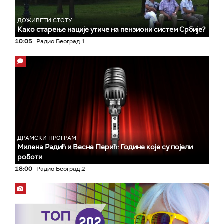
ДОЖИВЕТИ СТОТУ
Како старење нације утиче на пензиони систем Србије?
10:05
Радио Београд 1
ДРАМСКИ ПРОГРАМ
Милена Радић и Весна Перић: Године које су појели
роботи
18:00
Радио Београд 2