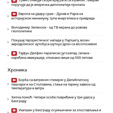
Трамп очекује скори крај рата са Ираном, Техеран
поручује да је америчка дипломатија пропала
Европа на удару суше – Дунав и Рајна на
историјском минимуму, трпе енергетика и привреда
Володимир Зеленски - од ТВ екрана до ровова
геополитике
Покушај терористичког напада у Лајпцигу, возач
аеродромског аутобуса шутнуо дрон са експлозивом
Тајфун Делфин паралисао југозапад Јапана -
наређена евакуација, отказано више од 500 летова
Хроника
Борба са ватреном стихијом у Делиблатској
пешчари и на Столовима, стање на терену зависи од
температуре и ветра
Хитна помоћ: Четири особе повређене у три удеса у
Београду
Ухапшен у Београду осумњичени за злостављање и