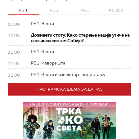
РБ 1
РБ 2
РБ 3
РБ 202
РБ1, Вести
10:00
Доживети стоту: Како старење нације утиче на
10:05
пензиони систем Србије?
РБ1, Вести
11:00
РБ1, Изворишта
11:05
РБ1, Вести и извештај о водостању
12:00
ПРОГРАМСКА ШЕМА ЗА ДАНАС