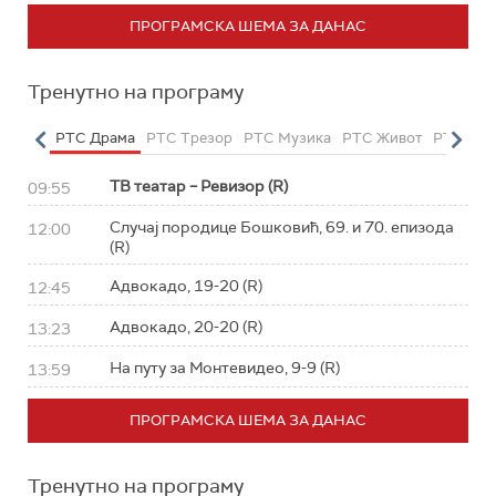
ПРОГРАМСКА ШЕМА ЗА ДАНАС
Тренутно на програму
етарац
РТС Драма
РТС Трезор
РТС Музика
РТС Живот
РТС Кла
ТВ театар – Ревизор (R)
09:55
Случај породице Бошковић, 69. и 70. епизода
12:00
(R)
Адвокадо, 19-20 (R)
12:45
Адвокадо, 20-20 (R)
13:23
На путу за Монтевидео, 9-9 (R)
13:59
ПРОГРАМСКА ШЕМА ЗА ДАНАС
Тренутно на програму