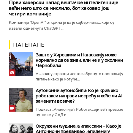
Први хакерски напад вештачке интелигенције
већи него што се мислило, бот хаковао још
четири компаније
Компанија "OpenAI" открила је да је сајбер-напад који су
извели одметнути ChatGPT...
НАТЕНАНЕ
Зашто у Хирошими и Нагасакију може
нормално да се живи, али не и у околини
Чернобиља
У Јапану странци често забринуто постављају
питање како је могуће...
Аутономни аутомобили: Ко је крив ако
роботакси направи несрећу и хоће ли AI
заменити возаче?
Подкаст „Аналогија“: Роботаксији већ превозе
путнике у САД и...
Окружени људима, а ипак сами – Како је
Антониони предвидео „епидемију