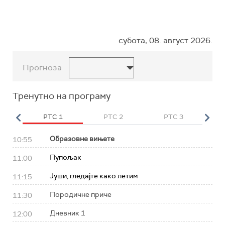
субота, 08. август 2026.
Прогноза
Тренутно на програму
HD
РТС 1
РТС 2
РТС 3
Р
Образовне вињете
10:55
Пупољак
11:00
Јуши, гледајте како летим
11:15
Породичне приче
11:30
Дневник 1
12:00