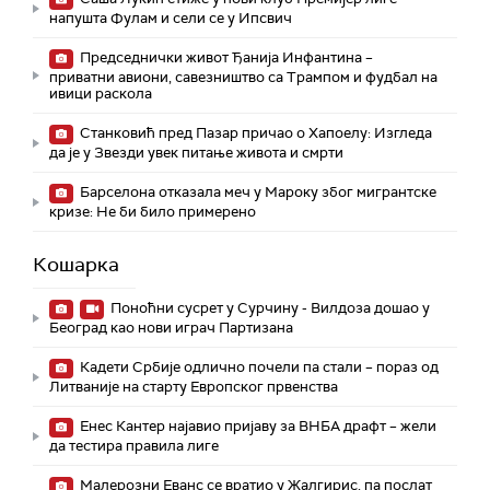
напушта Фулам и сели се у Ипсвич
Председнички живот Ђанија Инфантина –
приватни авиони, савезништво са Трампом и фудбал на
ивици раскола
Станковић пред Пазар причао о Хапоелу: Изгледа
да је у Звезди увек питање живота и смрти
Барселона отказала меч у Мароку због мигрантске
кризе: Не би било примерено
Кошарка
Поноћни сусрет у Сурчину - Вилдоза дошао у
Београд као нови играч Партизана
Кадети Србије одлично почели па стали – пораз од
Литваније на старту Европског првенства
Енес Кантер најавио пријаву за ВНБА драфт – жели
да тестира правила лиге
Малерозни Еванс се вратио у Жалгирис, па послат