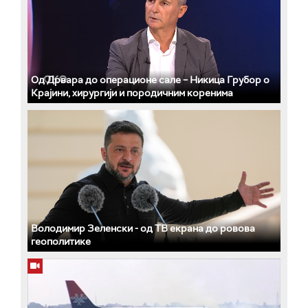
Од Дрвара до операционе сале – Никица Грубор о
Крајини, хирургији и породичним коренима
Володимир Зеленски - од ТВ екрана до ровова
геополитике