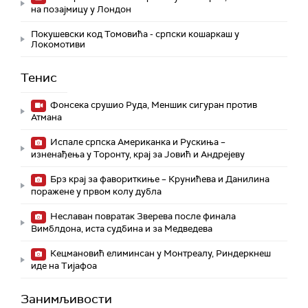
на позајмицу у Лондон
Покушевски код Томовића - српски кошаркаш у
Локомотиви
Тенис
Фонсека срушио Руда, Меншик сигуран против
Атмана
Испале српска Американка и Рускиња –
изненађења у Торонту, крај за Јовић и Андрејеву
Брз крај за фавориткиње – Крунићева и Данилина
поражене у првом колу дубла
Неславан повратак Зверева после финала
Вимблдона, иста судбина и за Медведева
Кецмановић елиминсан у Монтреалу, Риндеркнеш
иде на Тијафоа
Занимљивости