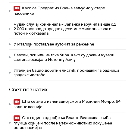
Како се Предраг из Врања заљубио у старе
часовнике
Чудан случај криминала – Јапанка наручила више од
2.000 производа вредних десетине милиона евра и
потом их отказала
У Италији постављен аутомат за ражњиће
Лавови, пси или митска бића: Како су древни чувари
светиња освајали Источну Азију
Италијан бацио добитни листић, пронашли га радници
градске чистоће
Свет познатих
Шта се зна о изненадној смрти Мерилин Монро, 64
године касније
Сто година од рођења Власте Велисављевића –
глумца који је и после најтежих животних искушења
остао насмејан