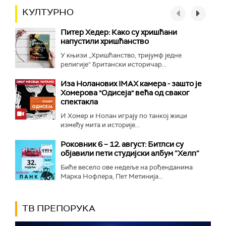
КУЛТУРНО
Питер Хедер: Како су хришћани
напустили хришћанство
У књизи „Хришћанство, тријумф једне
религије“ британски историчар...
Иза Ноланових IMAX камера - зашто је
Хомерова "Одисеја" већа од сваког
спектакла
И Хомер и Нолан играју по танкој жици
између мита и историје...
Роковник 6 – 12. август: Битлси су
објавили пети студијски албум ”Хелп”
Биће весело ове недеље на рођенданима
Марка Нофлера, Пет Метинија...
ТВ ПРЕПОРУКА