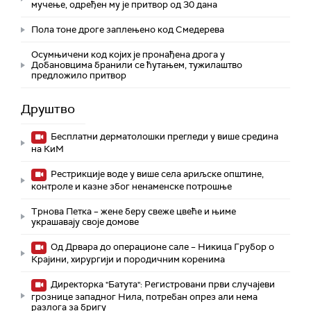
мучење, одређен му је притвор од 30 дана
Пола тоне дроге заплењено код Смедерева
Осумњичени код којих је пронађена дрога у
Добановцима бранили се ћутањем, тужилаштво
предложило притвор
Друштво
Бесплатни дерматолошки прегледи у више средина
на КиМ
Рестрикције воде у више села ариљске општине,
контроле и казне због ненаменске потрошње
Трнова Петка – жене беру свеже цвеће и њиме
украшавају своје домове
Од Дрвара до операционе сале – Никица Грубор о
Крајини, хирургији и породичним коренима
Директорка "Батута": Регистровани први случајеви
грознице западног Нила, потребан опрез али нема
разлога за бригу