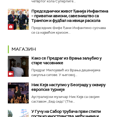
четвртог кола Суперлиге...
Председнички живот Ђанија Инфантина
– приватни авиони, савезништво са
Трампом и фудбал на ивици раскола
Председник Фифе Ђани Инфантино суочава
се са највећом кризом...
МАГАЗИН
Како се Предраг из Врања заљубио у
старе часовнике
Предраг Милојевић из Врања деценијама
сакупља сатове. У његовој...
Ник Кејв наступио у Београду у оквиру
европске турнеје
Аустралијски музичар Ник Кејв са својим
саставом „Бед сидс" (The...
У Гучу на Сабор трубача први стигли
гости из иностранства, међу њима и