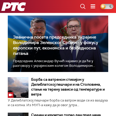
РТС
Званична посета председника Украјине
Володимира Зеленског Србији - у фокусу
европски пут, економска и безбедносна
питања
Председник Александар Вучић најавио је да ће у
разговору с украјинским колегом Володимиром...
Борба са ватреном стихијом у
Делиблатској пешчари и на Столовима,
стање на терену зависи од температуре и
ветра
У Делиблатској пешчари борба са ватром води се из ваздуха
и са копна. Из МУП-а кажу да је овог јутра...
Сунчан и изузетно топао дан пред нама,