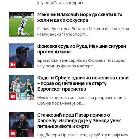
је у поноћ на аеродром...
Мекени: Влаховић мора да схвати шта
жели и да се фокусира
Играч Јувентуса Венстон Мекени изјавио је за
италијански "Тутоспорт"...
Фонсека срушио Руда, Меншик сигуран
против Атмана
Бразилски тенисер Жоао Фонсека пласирао
се у осмину финала мастерс...
Кадети Србије одлично почели па стали
– пораз од Литваније на старту
Европског првенства
Мушка кадетска кошаркашка репрезентација
Србије поражена је од...
Станковић пред Пазар причао о
Хапоелу: Изгледа да је у Звезди увек
питање живота и смрти
Фудбалери Црвене звезде у суботу играју меч