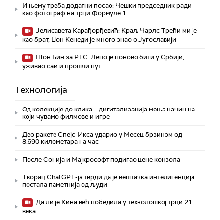
И њему треба додатни посао: Чешки председник ради
као фотограф на трци Формуле 1
Јелисавета Карађорђевић: Краљ Чарлс Трећи ми је
као брат, Џон Кенеди је много знао о Југославији
Шон Бин за РТС: Лепо је поново бити у Србији,
уживао сам и прошли пут
Технологијa
Од колекције до клика – дигитализација мења начин на
који чувамо филмове и игре
Део ракете Спејс-Икса ударио у Месец брзином од
8.690 километара на час
После Сонија и Мајкрософт подигао цене конзола
Творац ChatGPT-ја тврди да је вештачка интелигенција
постала паметнија од људи
Да ли је Кина већ победила у технолошкој трци 21.
века