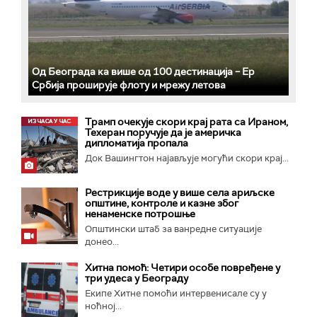
Од Београда ка више од 100 дестинација – Ер
Србија проширује флоту и мрежу летова
Трамп очекује скори крај рата са Ираном,
Техеран поручује да је америчка
дипломатија пропала
Док Вашингтон најављује могући скори крај...
Рестрикције воде у више села ариљске
општине, контроле и казне због
ненаменске потрошње
Општински штаб за ванредне ситуације
донео...
Хитна помоћ: Четири особе повређене у
три удеса у Београду
Екипе Хитне помоћи интервенисале су у
ноћној...