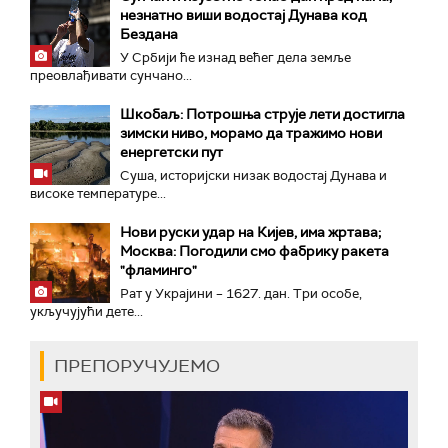
незнатно виши водостај Дунава код
Бездана
У Србији ће изнад већег дела земље
преовлађивати сунчано...
Шкобаљ: Потрошња струје лети достигла
зимски ниво, морамо да тражимо нови
енергетски пут
Суша, историјски низак водостај Дунава и
високе температуре...
Нови руски удар на Кијев, има жртава;
Москва: Погодили смо фабрику ракета
"фламинго"
Рат у Украјини – 1627. дан. Три особе,
укључујући дете...
ПРЕПОРУЧУЈЕМО