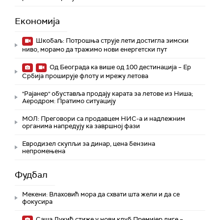
Економија
Шкобаљ: Потрошња струје лети достигла зимски
ниво, морамо да тражимо нови енергетски пут
Од Београда ка више од 100 дестинација – Ер
Србија проширује флоту и мрежу летова
"Рајанер" обуставља продају карата за летове из Ниша;
Аеродром: Пратимо ситуацију
МОЛ: Преговори са продавцем НИС-а и надлежним
органима напредују ка завршној фази
Евродизел скупљи за динар, цена бензина
непромењена
Фудбал
Мекени: Влаховић мора да схвати шта жели и да се
фокусира
Саша Лукић стиже у нови клуб Премијер лиге –