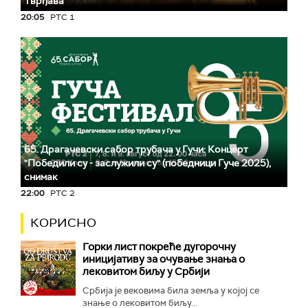
Тврђава
20:05
РТС 1
65. Драгачевски сабор трубача у Гучи: Концерт
"Победили су - заслужили су" (победници Гуче 2025),
снимак
22:00
РТС 2
КОРИСНО
Горки лист покреће дугорочну
иницијативу за очување знања о
лековитом биљу у Србији
Србија је вековима била земља у којој се
знање о лековитом биљу...