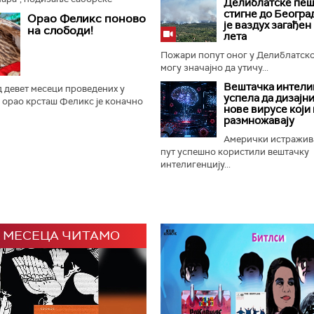
Делиблатске пеш
ање прангија крај Споменика
стигне до Београ
Орао Феликс поново
и је отворен 65. Драгачевски...
је ваздух загађен
на слободи!
лета
Пожари попут оног у Делиблатск
могу значајно да утичу...
Вештачка интели
 девет месеци проведених у
успела да дизајн
 орао крсташ Феликс је коначно
нове вирусе који 
ладунац орла крсташа који је
размножавају
у домаће и светске...
Амерички истражив
пут успешно користили вештачку
интелигенцију...
 МЕСЕЦА ЧИТАМО