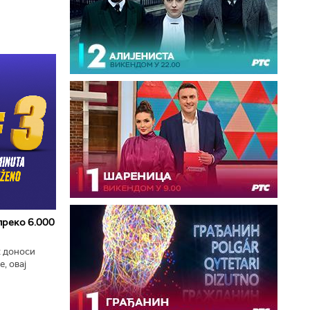
 преко 6.000
к доноси
, овај
zart
ла...