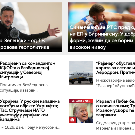
Синанчевић за РТС пред о
на ЕП у Бирмингему: У доб
 Зеленски - од ТВ
форми, желим да се борим 
 ровова геополитике
високом нивоу
Радојевић са командантом
"Рајанер" обустав
КФОР-а о безбедносној
карата за летове и
ситуацији у Северној
Аеродром: Пратим
Митровици
Нискотарифна авио
Политичко-безбедносна
“Рајанер” обуставиће
ситуација, изазови...
Украјина: У руским нападима
Израел и Либан бе
погођени објекти Укрнафта;
о новим зонама; Тр
Тас: Стручњаци НАТО
Ираном ускоро ће
учествују у украјинским
завршити
нападима
Седма рунда прего
 – 1626. дан. Трају међусобни...
Израела и Либана...