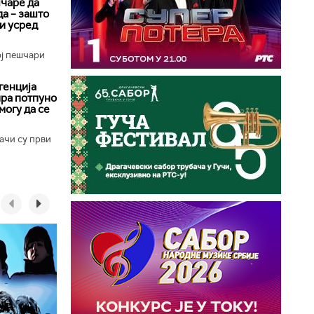
чаре да
да – зашто
 и усред
ој пешчари
генција
ира потпуно
могу да се
ачи су први