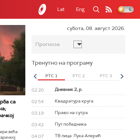
Lat
Eng
субота, 08. август 2026.
Прогноза
Тренутно на програму
вет
РТС HD
РТС 1
РТС 2
РТС 3
РТС Св
Дневник 2, р.
02:20
Квадратура круга
рба са
02:54
на;
Право на сутра
03:19
ачкој
Пут победника
03:42
тири већа
ТВ лица: Лука Алерић
04:07
арачкој