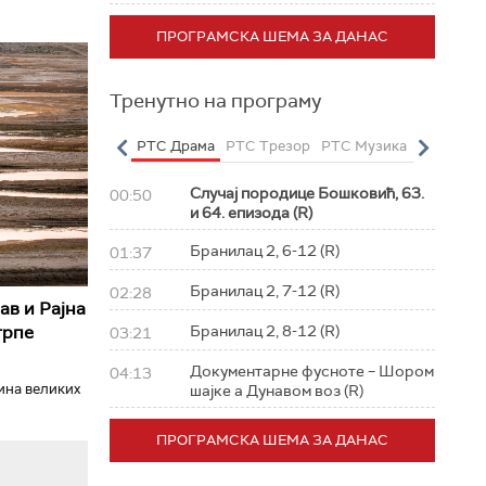
ПРОГРАМСКА ШЕМА ЗА ДАНАС
Тренутно на програму
о
РТС Полетарац
РТС Драма
РТС Трезор
РТС Музика
РТС Жив
Случај породице Бошковић, 63.
00:50
и 64. епизода (R)
Бранилац 2, 6-12 (R)
01:37
Бранилац 2, 7-12 (R)
02:28
ав и Рајна
трпе
Бранилац 2, 8-12 (R)
03:21
Документарне фусноте – Шором
04:13
ћина великих
шајке а Дунавом воз (R)
ПРОГРАМСКА ШЕМА ЗА ДАНАС