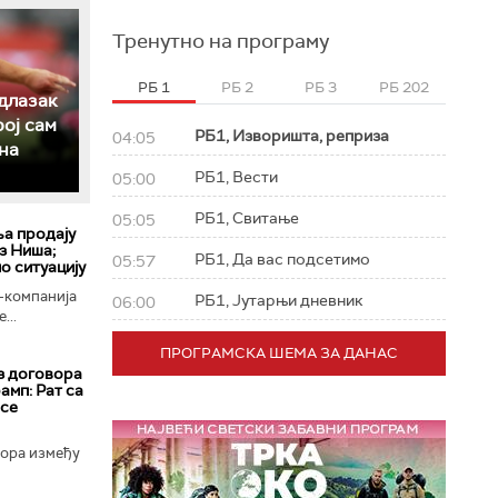
Тренутно на програму
РБ 1
РБ 2
РБ 3
РБ 202
длазак
рој сам
РБ1, Изворишта, реприза
04:05
на
РБ1, Вести
05:00
РБ1, Свитање
05:05
ља продају
з Ниша;
РБ1, Да вас подсетимо
05:57
о ситуацију
-компанија
РБ1, Јутарњи дневник
06:00
...
ПРОГРАМСКА ШЕМА ЗА ДАНАС
з договора
амп: Рат са
 се
вора између