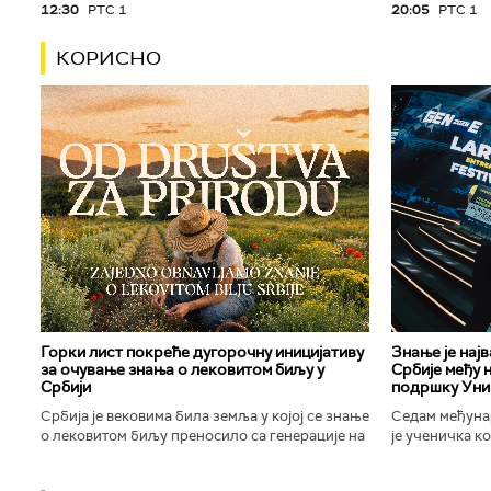
12:30
РТС 1
20:05
РТС 1
КОРИСНО
Горки лист покреће дугорочну иницијативу
Знање је нај
за очување знања о лековитом биљу у
Србије међу 
Србији
подршку Уни
Србија је вековима била земља у којој се знање
Седам међуна
о лековитом биљу преносило са генерације на
је ученичка к
генерацију. Људи су познавали биљке које
Техничке школ
расту око њих, знали...
Новог Сада осв