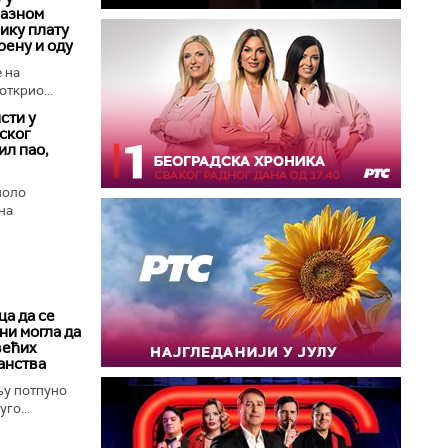
лазном
лику плату
рену и оду
 на
открио...
сти у
ског
ил пао,
поло
на
а да се
ни могла да
већих
анства
њу потпуно
го...