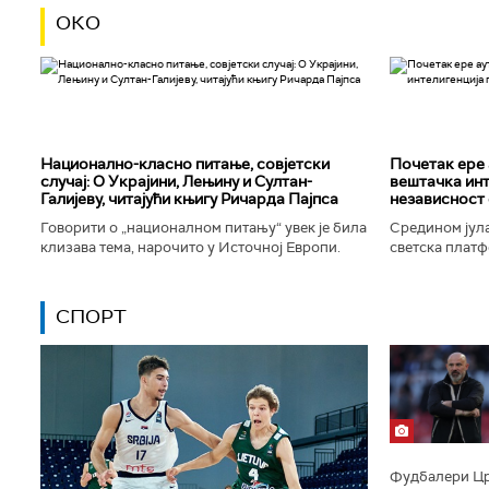
ОКО
Национално-класнo питање, совјетски
Почетак ере 
случај: О Украјини, Лењину и Султан-
вештачка инт
Галијеву, читајући књигу Ричарда Пајпса
независност 
Говорити о „националном питању“ увек је била
Средином јула
клизава тема, нарочито у Источној Европи.
светска платф
Ипак, нисам могао да одолим искушењу да се
интелигенције,
вратим књизи Ричарда...
незабележеног
СПОРТ
Фудбалери Црв