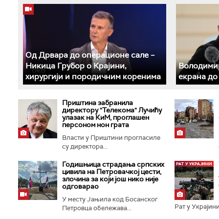
Од Дрвара до операционе сале –
Никица Грубор о Крајини,
Володимир
хирургији и породичним коренима
екрана до
Приштина забранила
директору "Телекома" Лучићу
улазак на КиМ, проглашен
персоном нон грата
Власти у Приштини прогласиле
су директора...
Годишњица страдања српских
цивила на Петровачкој цести,
злочина за који још нико није
одговарао
У месту Јањила код Босанског
Рат у Украјини
Петровца обележава...