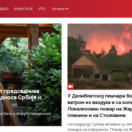
АДИО
ЕМИСИЈЕ
РТС
Остало
РТС 3
РТС С
т председника
У Делиблатској пешчари бо
односа Србије и
ватром из ваздуха и са коп
Локализован пожар на Жар
е бити у фокусу званичних...
планини и на Столовима
На подручју Србије активна су че
пожара на отвореном. Пожар на Ж