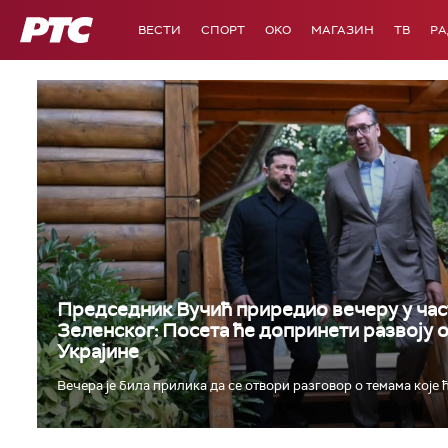
РТС
ВЕСТИ
СПОРТ
OKO
МАГАЗИН
ТВ
Р
Председник Вучић приредио вечеру у час
Зеленског: Посета ће допринети развоју 
Украјине
Вечера је била прилика да се отвори разговор о темама које ћ