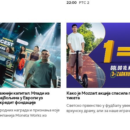
22:00
РТС 2
важнији капитал: Млади из
Како је Mozzart акција спасила
најбољима у Европи уз
тикета
кредит фондације
Светско првенство у фудбалу уве
родних награда и признања које
врхунску драму, али за наше играче
омпанија Moneta Works из
шампионат остаће упамћен по Moz
е "Милева Марић Ајнштајн" из
промоцији која је потпуно промени
ојила на највећем...