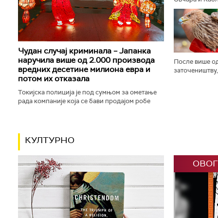
заставе и пуц
трубачу, у Гуч
Чудан случај криминала – Јапанка
наручила више од 2.000 производа
После више од
вредних десетине милиона евра и
заточеништву,
потом их отказала
на слободи. М
привукао пажњ
Токијска полиција је под сумњом за ометање
рада компаније која се бави продајом робе
преко интернета ухапсила особу која је
наручила више од 2.100 производа...
КУЛТУРНО
ОВОГ