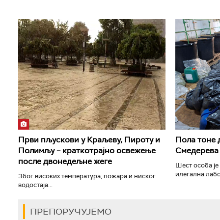
Први пљускови у Краљеву, Пироту и
Пола тоне 
Полимљу – краткотрајно освежење
Смедерева
после двонедељне жеге
Шест особа је
илегална лабо
Због високих температура, пожара и ниског
водостаја...
ПРЕПОРУЧУЈЕМО