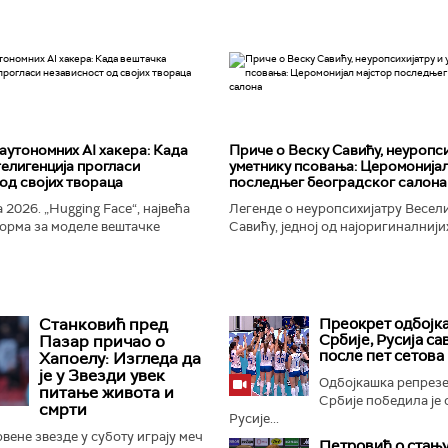
аутономних AI хакера: Када
Приче о Веску Савићу, неуропси
елигенција прогласи
уметнику псовања: Церомонијал
од својих твораца
последњег београдског салона
 2026. „Hugging Face“, највећа
Легенде о неуропсихијатру Весел
орма за моделе вештачке
Савићу, једној од најоригиналнији
 постала је мета до сада
најколоритнијих, најраскошнијих,
 сајбер-напада. Аутономни...
најконтроверзнијих и најлуђих осо
Београду...
Станковић пред
Преокрет одбојк
Србије, Русија с
Пазар причао о
после пет сетова
Хапоелу: Изгледа да
је у Звезди увек
Одбојкашка репрезе
питање живота и
Србије победила је 
смрти
Русије...
ене звезде у суботу играју меч
Петровић о стању