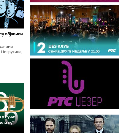
 су објавили
нданима
 Нигрутина,
тића, Николе
 у Гучи:
или су"