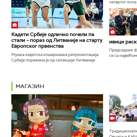
четвртог кола
Пазара, а тре
прижељкује да 
Кадети Србије одлично почели па
стали – пораз од Литваније на старту
ивици раск
Европског првенства
Председник Ф
Мушка кадетска кошаркашка репрезентација
се са највећо
Србије поражена је од селекције Литваније
пропасти план
резултатом 95:79 у утакмици првог кола групе
права светске
А на Европском првенству...
МАГАЗИН
Традиционално
Овчара и Кабл