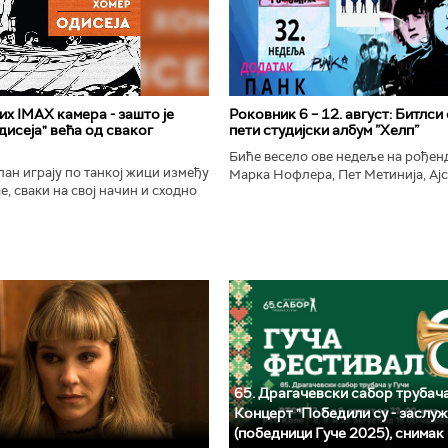
х IMAX камера - зашто је
Роковник 6 – 12. август: Битлси
исеја" већа од сваког
пети студијски албум ”Хелп”
Биће весело ове недеље на рође
ан играју по танкој жици између
Марка Нофлера, Пет Метинија, Ајс
е, сваки на свој начин и сходно
Брус Дикинсона, Ејџа, Марка Нас
ена. Овај други је направио
Вранковића и Јана Андерсона...
сле...
65. Драгачевски сабор трубача
Концерт "Победили су - заслуж
(победници Гуче 2025), снимак