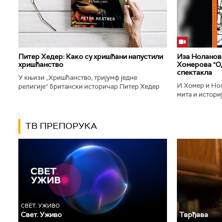
Питер Хедер: Како су хришћани напустили
Иза Ноланови
хришћанство
Хомерова "Од
спектакла
У књизи „Хришћанство, тријумф једне
И Хомер и Нол
религије“ британски историчар Питер Хедер
мита и историј
описује трансформацију хришћанства од
духу свог врем
блискоисточног култа до масовне религије...
филм који је по
ТВ ПРЕПОРУКА
СВЕТ. УЖИВО
Свет. Уживо
Тврђава