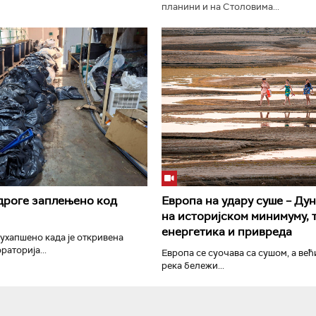
планини и на Столовима...
РТС Класика
РТС Кол
дроге заплењено код
Европа на удару суше – Дун
на историјском минимуму, 
енергетика и привреда
 ухапшено када је откривена
раторија...
Европа се суочава са сушом, а ве
река бележи...