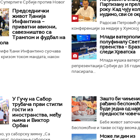
 Суперлиге Србије против Новог
Партизану и пре
нер Дејан Станковић истакао је да
року: Кад чују ко
Председнички
ће...
нудимо, сви се ок
живот Ђанија
Инфантина –
Радосав Петровић је
приватни авиони,
конференцији за медије у Хумској 
савезништво са
Mлади ватерполи
Трампом и фудбал на
полуфиналу Свет
ола
првенства – Браз
ифе Ђани Инфантино суочава
следи Хрватска
м кризом током мандата, након
Млада мушка ватер
а о продаји дела комерцијалних
репрезентација Србије до 16 годи
 фудбалске организације...
пласирала...
У Гучу на Сабор
Зашто би чињениц
рађамо беспомоћ
трубача први стигли
буде једна од нај
гости из
предности човеч
иностранства, међу
њима и Виктор
Бебе живот започи
Орбан
беспомоћне и такве остају веома ду
, уз саборску химну „Са
Може ли дим из
ара", подизање саборске