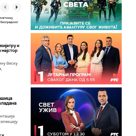
хијатру и
 мајстор
ину Веску
х,
ба у
ашица
авладана
нтација
селекцију
 у