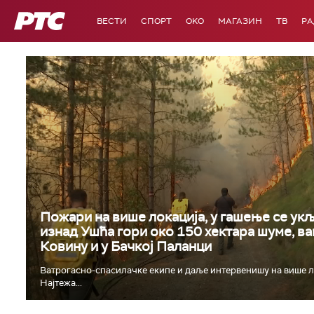
РТС
ВЕСТИ
СПОРТ
OKO
МАГАЗИН
ТВ
Р
Пожари на више локација, у гашење се укљ
изнад Ушћа гори око 150 хектара шуме, ва
Ковину и у Бачкој Паланци
Ватрогасно-спасилачке екипе и даље интервенишу на више л
Најтежа...