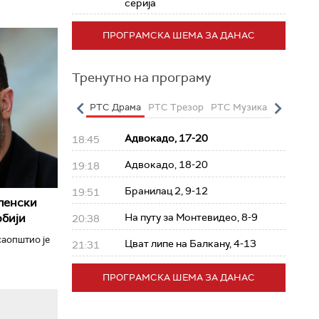
серија
ПРОГРАМСКА ШЕМА ЗА ДАНАС
Тренутно на програму
о
РТС Полетарац
РТС Драма
РТС Трезор
РТС Музика
РТС Жив
Адвокадо, 17-20
18:45
Адвокадо, 18-20
19:18
Бранилац 2, 9-12
19:51
ленски
рбији
На путу за Монтевидео, 8-9
20:38
аопштио је
Цват липе на Балкану, 4-13
21:31
ПРОГРАМСКА ШЕМА ЗА ДАНАС