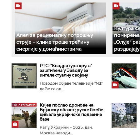
Култура с
Апел за рационалну потрошњу
помирења 
струје – климе троше трећину
„Олује“ р
енергије у домаћинствима
раздвајај
РТС: "Квадратура круга"
заштићена у Заводу за
интелектуалну својину
Поводом објаве телевизије "N1"
да ће се од...
Кијев послао дронове на
Брјанску област; руске бомбе
циљале украјинске подземне
базе
Рат у Украјини – 1625. дан.
Москва наводи...