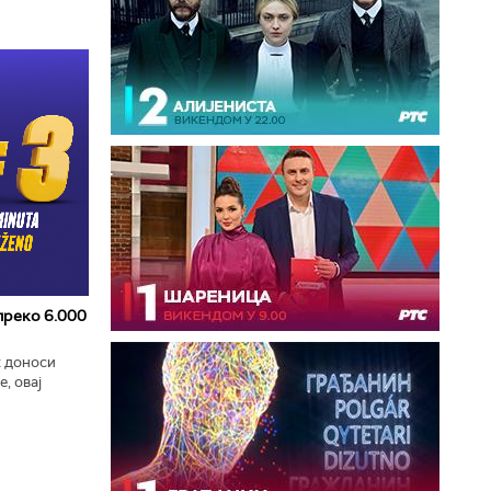
 преко 6.000
к доноси
, овај
zart
ла...