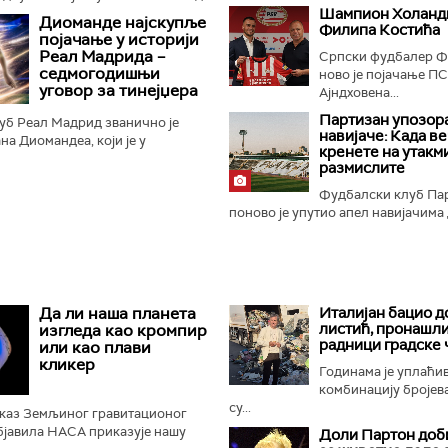
 упркос томе што је
Шампион Холанди
Диоманде најскупље
Филипа Костића
етске куће фудбала...
појачање у историји
Реал Мадрида –
Српски фудбалер Ф
седмогодишњи
ново је појачање ПС
уговор за тинејџера
Ајндховена...
Партизан упозор
уб Реал Мадрид званично је
навијаче: Када в
на Диомандеа, који је у
кренете на утакм
уб" стигао из Лајпцига и
размислите
р до 2033. године...
Фудбалски клуб Па
поново је упутио апел навијачима 
Да ли наша планета
Италијан бацио д
листић, пронашли
изгледа као кромпир
радници градске 
или као плави
кликер
Годинама је уплаћи
комбинацију бројева
су...
иказ Земљиног гравитационог
објавила НАСА приказује нашу
Доли Партон доби