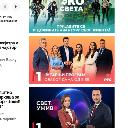
хијатру и
 мајстор
ину Веску
х,
ба у
пштио
аркаша за
ор - Јокић
е"
ке
импијевић