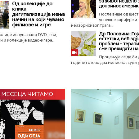
кромпир", уместо познатог
за животно дело 
Од колекције до
допринос америк
а", што је изазвало...
клика –
дигитализација мења
После више од шест
начин на који чувамо
успешне каријере и
филмове и игре
неизбрисивог трага...
Др Половина: Гој
полице испуњавали DVD-јеви,
естетски, већ зд
ви и колекције видео-игара.
проблем – терапиј
е долазили су у кутијама које су
сме прекидати на 
едност – могле...
Процењује се да би 
године готово два милиона људи у.
 МЕСЕЦА ЧИТАМО