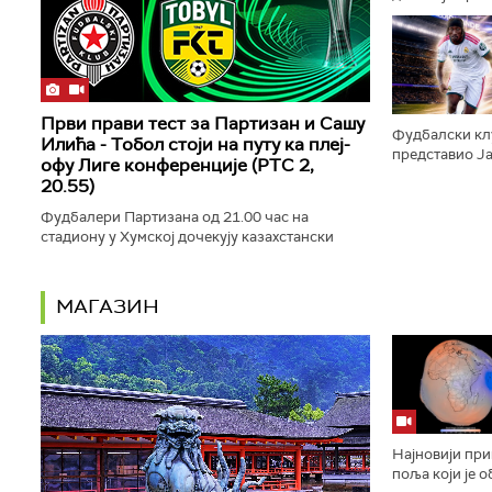
окриљем Фифе,
председник св
Први прави тест за Партизан и Сашу
Фудбалски кл
Илића - Тобол стоји на путу ка плеј-
представио Ја
офу Лиге конференције (РТС 2,
"краљевски кл
20.55)
потписао угово
Фудбалери Партизана од 21.00 час на
стадиону у Хумској дочекују казахстански
Тобол у првом мечу трећег кола
квалификација за Лигу конференције.
Директан...
МАГАЗИН
Најновији пр
поља који је 