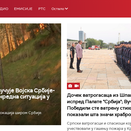
АДИО
ЕМИСИЈЕ
РТС
Остало
РТС 3
РТС С
учује Војска Србије-
Дочек ватрогасаца из Шпа
нредна ситуација у
испред Палате "Србија"; Ву
Победили сте ватрену стихи
окација широм Србије.
показали шта значи храбро
Српски ватрогасци и спасиоци кој
учествовали у гашењу пожара у 