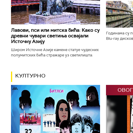
планету као „
„плавог кликер
Лавови, пси или митска бића: Како су
Годинама су 
древни чувари светиња освајали
Blu-ray диско
Источну Азију
Филмови и игр
имале своју вр
Широм Источне Азије камене статуе чудесних
полумитских бића стражаре уз светилишта:
будистичке, конфучијанске, таоистичке и
шинто храмове, али и маузолеје...
КУЛТУРНО
ОВОГ