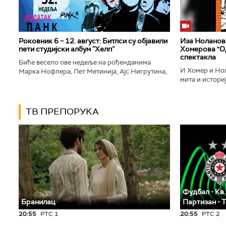
Роковник 6 – 12. август: Битлси су објавили
Иза Ноланови
пети студијски албум ”Хелп”
Хомерова "Од
спектакла
Биће весело ове недеље на рођенданима
И Хомер и Нол
Марка Нофлера, Пет Метинија, Ајс Нигрутина,
мита и историј
Брус Дикинсона, Ејџа, Марка Настића, Николе
духу свог врем
Вранковића и Јана Андерсона...
филм који је по
ТВ ПРЕПОРУКА
Фудбал - Кв.
Бранилац
Партизан - 
20:55
РТС 1
20:55
РТС 2