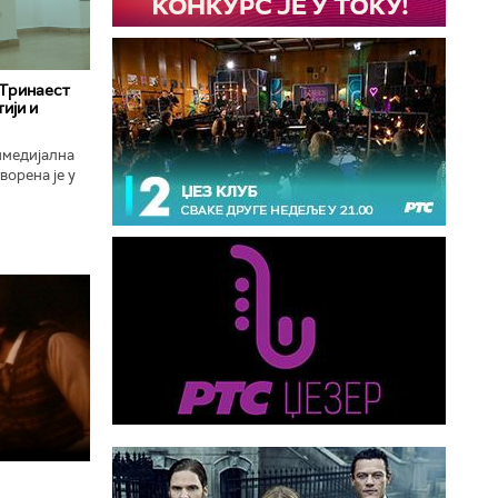
 Тринаест
ији и
имедијална
ворена је у
ојекат