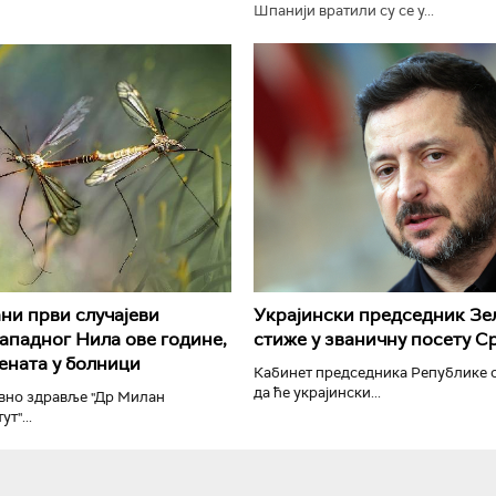
Шпанији вратили су се у...
РТС Класика
РТС Кол
ни први случајеви
Украјински председник Зе
ападног Нила ове године,
стиже у званичну посету С
јената у болници
Кабинет председника Републике с
да ће украјински...
авно здравље "Др Милан
т"...