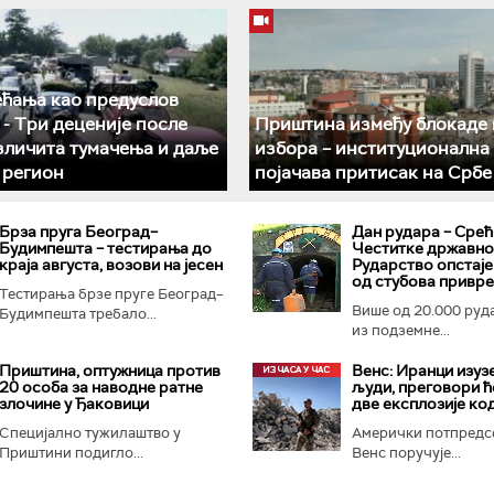
ећања као предуслов
­- Три деценије после
Приштина између блокаде 
азличита тумачења и даље
избора – институционална
у регион
појачава притисак на Србе
Брза пруга Београд–
Дан рудара – Срећ
Будимпешта – тестирања до
Честитке државног
краја августа, возови на јесен
Рударство опстаје
од стубова привр
Тестирања брзе пруге Београд–
Више од 20.000 руд
Будимпешта требало...
из подземне...
Приштина, оптужница против
Венс: Иранци изуз
20 особа за наводне ратне
људи, преговори ћ
злочине у Ђаковици
две експлозије ко
Специјално тужилаштво у
Амерички потпредс
Приштини подигло...
Венс поручује...