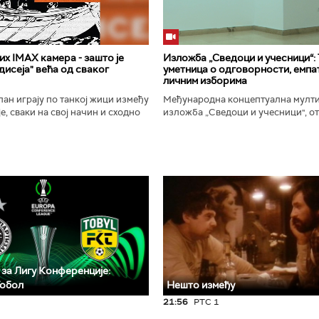
х IMAX камера - зашто је
Изложба „Сведоци и учесници“:
исеја" већа од сваког
уметница о одговорности, емпат
личним изборима
ан играју по танкој жици између
Међународна концептуална мулт
е, сваки на свој начин и сходно
изложба „Сведоци и учесници", от
ена. Овај други је направио
Галерији Сингидунум. Ауторски пр
сле...
уметнице Душе Вуковић, бави...
 за Лигу Конференције:
Тобол
Нешто између
21:56
РТС 1