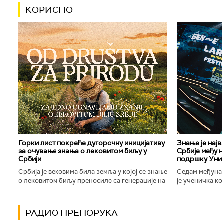
КОРИСНО
Горки лист покреће дугорочну иницијативу
Знање је нај
за очување знања о лековитом биљу у
Србије међу 
Србији
подршку Уни
Србија је вековима била земља у којој се знање
Седам међуна
о лековитом биљу преносило са генерације на
је ученичка к
генерацију. Људи су познавали биљке које
Техничке школ
расту око њих, знали...
Новог Сада осв
РАДИО ПРЕПОРУКА