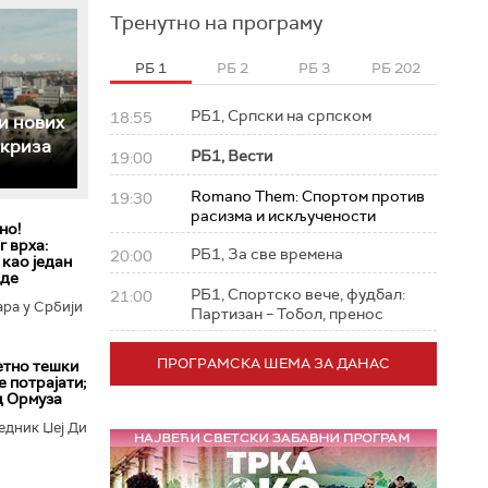
Тренутно на програму
РБ 1
РБ 2
РБ 3
РБ 202
РБ1, Српски на српском
18:55
и нових
 криза
РБ1, Вести
19:00
Romano Them: Спортом против
19:30
расизма и искључености
но!
 врха:
РБ1, За све времена
20:00
 као један
еде
РБ1, Спортско вече, фудбал:
21:00
ара у Србији
Партизан – Тобол, пренос
ПРОГРАМСКА ШЕМА ЗА ДАНАС
етно тешки
е потрајати;
д Ормуза
едник Џеј Ди