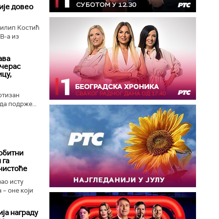
је довео
илип Костић
В-а из
ава
ечерас
ицу,
ртизан
да подрже...
обитни
 га
чистоће
вао исту
 – оне који
ја награду