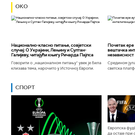
ОКО
Национално-класнo питање, совјетски
Почетак ере 
случај: О Украјини, Лењину и Султан-
вештачка инт
Галијеву, читајући књигу Ричарда Пајпса
независност 
Говорити о „националном питању“ увек је била
Средином јула
клизава тема, нарочито у Источној Европи.
светска платф
Ипак, нисам могао да одолим искушењу да се
интелигенције,
вратим књизи Ричарда...
незабележеног
СПОРТ
Европска фудб
да остаје при