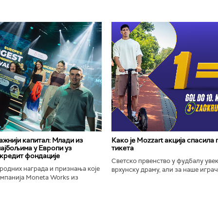
важнији капитал: Млади из
Како је Mozzart акција спасила
најбољима у Европи уз
тикета
кредит фондације
Светско првенство у фудбалу уве
родних награда и признања које
врхунску драму, али за наше играче
омпанија Moneta Works из
шампионат остаће упамћен по Moz
е "Милева Марић Ајнштајн" из
промоцији која је потпуно промени
ојила на највећем...