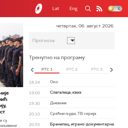
Lat
Eng
четвртак, 06. август 2026.
Прогноза
Тренутно на програму
вет
РТС HD
РТС 1
РТС 2
РТС 3
РТС Св
Око
18:24
Слагалица, квиз
није
19:00
чић:
Дневник
19:30
ју,
ст
Срећни људи, ТВ серија
20:10
и су
Бранилац, играно-документарна
20:55
Краљевини