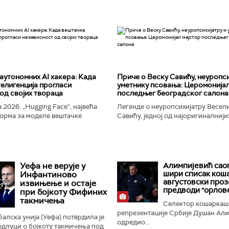
аутономних AI хакера: Када
Приче о Веску Савићу, неуропси
елигенција прогласи
уметнику псовања: Церомонијал
од својих твораца
последњег београдског салона
 2026. „Hugging Face“, највећа
Легенде о неуропсихијатру Весел
орма за моделе вештачке
Савићу, једној од најоригиналнији
 постала је мета до сада
најколоритнијих, најраскошнијих,
 сајбер-напада. Аутономни...
најконтроверзнијих и најлуђих осо
Београду...
Уефа не верује у
Алимпијевић сао
шири списак кош
Инфантиново
августовски проз
извињење и остаје
предводи "орлов
при бојкоту Фифиних
такмичења
Селектор кошаркаш
репрезентације Србије Душан Ал
алска унија (Уефа) потврдила је
одредио...
 одлуци о бојкоту такмичења под