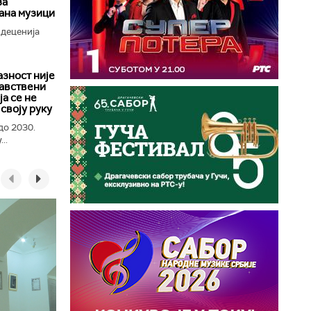
за
ана музици
 деценија
азност није
равствени
а се не
своју руку
до 2030.
..