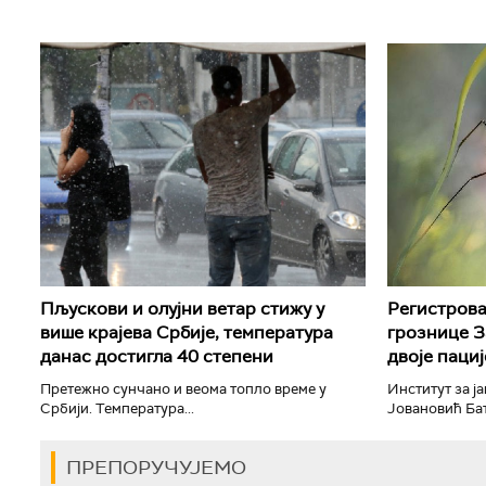
Пљускови и олујни ветар стижу у
Регистрова
више крајева Србије, температура
грознице З
данас достигла 40 степени
двоје паци
Претежно сунчано и веома топло време у
Институт за ј
Србији. Температура...
Јовановић Бату
ПРЕПОРУЧУЈЕМО