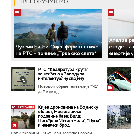
ПРЕПОРУЧУЈЕМО
Апел за р
Чувени Би-Би-Сијев формат стиже
струје – 
на РТС – почиње „Трка око света“
енергије 
РТС: "Квадратура круга"
заштићена у Заводу за
интелектуалну својину
Поводом објаве телевизије "N1"
да ће се од...
Кијев дроновима на Брјанску
област, Москва циља
подземне базе; Билд:
Погођени "Ликви моли", "Пума"
и немачки брод
Рат у Украјини – 1625. дан. Москва наводи...