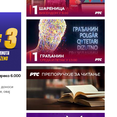
 преко 6.000
к доноси
, овај
zart
ла...