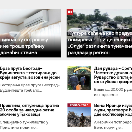
Култура сећања као преду
ационалну потрошњу
помирења ­- Три деценије 
климе троше трећину
„Олује“ различита тумачењ
у домаћинствима
раздвајају регион
Брза пруга Београд–
Дан рудара – Срећ
Будимпешта – тестирања до
Честитке државног
краја августа, возови на јесен
Рударство опстаје
од стубова привр
Тестирања брзе пруге Београд–
Више од 20.000 руд
Будимпешта требало...
из подземне...
Приштина, оптужница против
Венс: Иранци изуз
20 особа за наводне ратне
људи, преговори ћ
злочине у Ђаковици
две експлозије ко
Специјално тужилаштво у
Амерички потпредс
Приштини подигло...
Венс поручује...