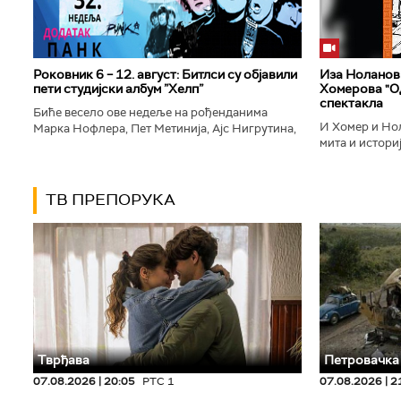
Роковник 6 – 12. август: Битлси су објавили
Иза Ноланови
пети студијски албум ”Хелп”
Хомерова "Од
спектакла
Биће весело ове недеље на рођенданима
И Хомер и Нол
Марка Нофлера, Пет Метинија, Ајс Нигрутина,
мита и историј
Брус Дикинсона, Ејџа, Марка Настића, Николе
духу свог врем
Вранковића и Јана Андерсона...
филм који је по
ТВ ПРЕПОРУКА
Тврђава
Петровачка
07.08.2026 | 20:05
РТС 1
07.08.2026 | 2