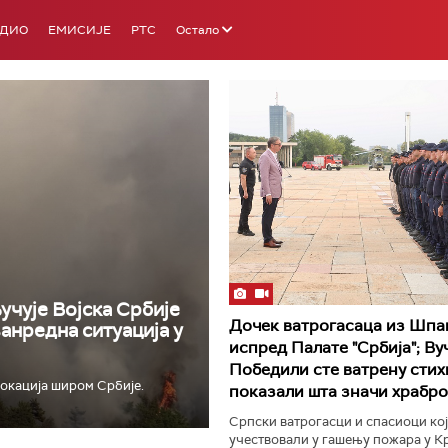
АДИО
ЕМИСИЈЕ
РТС
Остало
РТС 3
РТС С
учује Војска Србије
Дочек ватрогасаца из Шпа
ванредна ситуација у
испред Палате "Србија"; Ву
Победили сте ватрену стихи
окација широм Србије.
показали шта значи храбро
Српски ватрогасци и спасиоци кој
учествовали у гашењу пожара у 