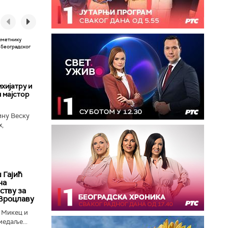
хијатру и
 мајстор
ину Веску
х,
ба у
 Гајић
на
ству за
 Вроцлаву
 Микец и
медаље...