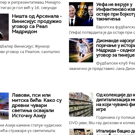
лер и репрезентативац Михајло
Уефа не верује у
игао је гол већ у 16. секунди
Инфантиново из
ђу ПАОК-а и Андерлехта у
остаје при бојко
Ништа од Арсенала -
ећег кола квалификација...
такмичења
Винисијус продужио
уговор са Реал
Европска фудбалска
Мадридом
(Уефа) потврдила је да остаје при о
Диоманде најску
појачање у истор
дбалер Винисијус Жуниор
Мадрида – седм
ови уговор са Реалом, саопштио
уговор за тинејџ
б...
Фудбалски клуб Ре
званично је представио Јана Диом
Лавови, пси или
Од колекције до 
дигитализација м
митска бића: Како су
на који чувамо ф
древни чувари
игре
светиња освајали
Источну Азију
Годинама су полиц
DVD-јеви, Blu-ray дискови и колекц
е Азије камене статуе чудесних
ића стражаре уз светилишта:
Италијан бацио д