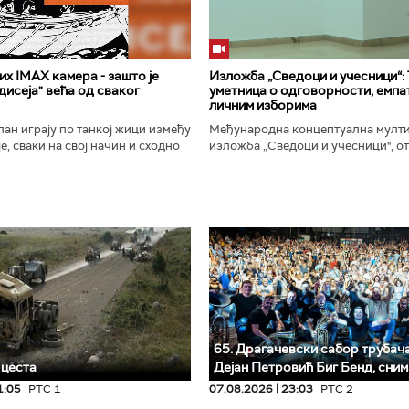
х IMAX камера - зашто је
Изложба „Сведоци и учесници“:
исеја" већа од сваког
уметница о одговорности, емпат
личним изборима
ан играју по танкој жици између
Међународна концептуална мулт
е, сваки на свој начин и сходно
изложба „Сведоци и учесници", от
ена. Овај други је направио
Галерији Сингидунум. Ауторски пр
сле...
уметнице Душе Вуковић, бави...
65. Драгачевски сабор трубача 
 цеста
Дејан Петровић Биг Бeнд, сни
1:05
РТС 1
07.08.2026 | 23:03
РТС 2