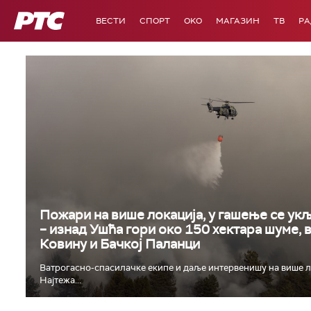
РТС
ВЕСТИ
СПОРТ
OKO
МАГАЗИН
ТВ
Р
Пожари на више локација, у гашење се укљ
– изнад Ушћа гори око 150 хектара шуме, 
Ковину и Бачкој Паланци
Ватрогасно-спасилачке екипе и даље интервенишу на више л
Најтежа...