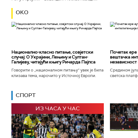
ОКО
Национално-класнo питање, совјетски
Почетак ере 
случај: О Украјини, Лењину и Султан-
вештачка инт
Галијеву, читајући књигу Ричарда Пајпса
независност 
Говорити о „националном питању“ увек је била
Средином јула
клизава тема, нарочито у Источној Европи.
светска платф
Ипак, нисам могао да одолим искушењу да се
интелигенције,
вратим књизи Ричарда...
незабележеног
СПОРТ
ИЗ ЧАСА У ЧАС