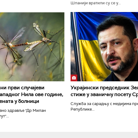
Шпанији вратили су се у...
РТС Класика
РТС Кол
ни први случајеви
Украјински председник Зе
ападног Нила ове године,
стиже у званичну посету С
јената у болници
Служба за сарадњу с медијима п
Републике...
авно здравље "Др Милан
т"...