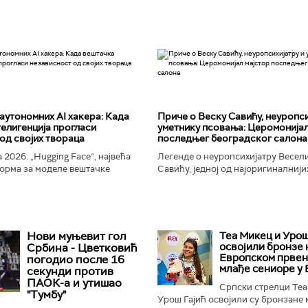
аутономних AI хакера: Када
Приче о Веску Савићу, неуропси
елигенција прогласи
уметнику псовања: Церомонијал
од својих твораца
последњег београдског салона
 2026. „Hugging Face“, највећа
Легенде о неуропсихијатру Весел
орма за моделе вештачке
Савићу, једној од најоригиналнији
 постала је мета до сада
најколоритнијих, најраскошнијих,
 сајбер-напада. Аутономни...
најконтроверзнијих и најлуђих осо
Београду...
Нови муњевит гол
Теа Микец и Урош
освојили бронзе 
Србина - Цветковић
Европском првен
погодио после 16
млађе сениоре у
секунди против
ПАОК-а и утишао
Српски стрелци Теа
"Тумбу"
Урош Гајић освојили су бронзане 