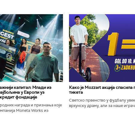
важнији капитал: Млади из
Како је Mozzart акција спасила
најбољима у Европи уз
тикета
кредит фондације
Светско првенство у фудбалу уве
родних награда и признања које
врхунску драму, али за наше играче
омпанија Moneta Works из
шампионат остаће упамћен по Moz
е "Милева Марић Ајнштајн" из
промоцији која је потпуно промени
ојила на највећем...