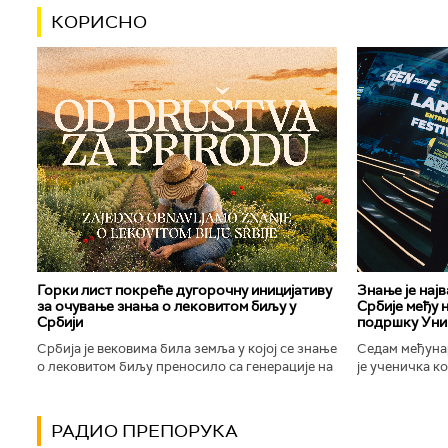
КОРИСНО
Горки лист покреће дугорочну иницијативу
Знање је нај
за очување знања о лековитом биљу у
Србије међу 
Србији
подршку Уни
Србија је вековима била земља у којој се знање
Седам међуна
о лековитом биљу преносило са генерације на
је ученичка к
генерацију. Људи су познавали биљке које
Техничке школ
расту око њих, знали...
Новог Сада осв
РАДИО ПРЕПОРУКА