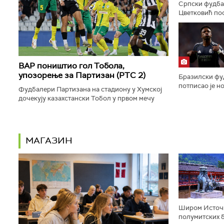
Српски фудба
Цветковић пост
утакмице изме
првом мечу тр
ВАР поништио гол Тобола,
упозорење за Партизан (РТС 2)
Бразилски фу
потписао је н
Фудбалери Партизана на стадиону у Хумској
је шпански клу
дочекују казахстански Тобол у првом мечу
трећег кола квалификација за Лигу
конференције. Директан пренос је на...
МАГАЗИН
Широм Источн
полумитских б