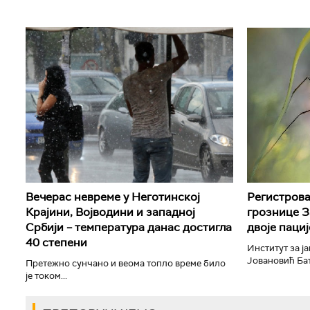
Вечерас невреме у Неготинској
Регистрова
Крајини, Војводини и западној
грознице З
Србији – температура данас достигла
двоје паци
40 степени
Институт за ј
Јовановић Бату
Претежно сунчано и веома топло време било
је током...