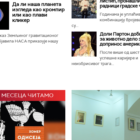
листић, пронашли
онфучијанске, таоистичке и
Да ли наша планета
радници градске 
 али и маузолеје...
изгледа као кромпир
или као плави
Годинама је уплаћи
кликер
комбинацију бројева
су...
Доли Партон доби
иказ Земљиног гравитационог
за животно дело 
објавила НАСА приказује нашу
допринос америк
кромпир", уместо познатог
а", што је изазвало...
После више од шест
успешне каријере и
неизбрисивог трага...
 МЕСЕЦА ЧИТАМО