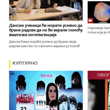
будистичке, к
шинто храмове,
Дански ученици ће морати усмено да
Најновији пр
бране радове да не би варали помоћу
поља који је 
вештачке интелигенције
планету као „
„плавог кликер
Дански ђаци мораће усмено да бране своје
радове како би се спречило варање уз помоћ
вештачке интелигенције. Данска влада ће,
између осталог, увести низ...
КУЛТУРНО
ОВОГ