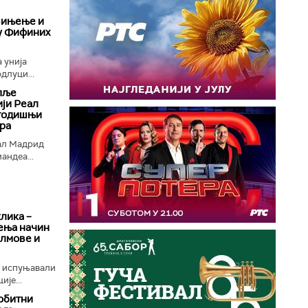
вињење и
ту Фифиних
 унија
длуци...
пље
ији Реал
огодишњи
ера
ал Мадрид
андеа...
клика –
ења начин
илмове и
е испуњавали
ије...
обитни