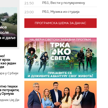
РБ1, Вести у полувремену
21:50
РБ1, Музика из студија
23:00
ПРОГРАМСКА ШЕМА ЗА ДАНАС
слов
после
а и даље
но!
 врха:
 као један
еде
ара у Србији
етно тешки
е потрајати;
д Ормуза
едник Џеј Ди