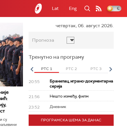
Lat
Eng
четвртак, 06. август 2026.
Прогноза
Тренутно на програму
вет
РТС HD
РТС 1
РТС 2
РТС 3
РТС Св
Бранилац, играно-документарна
20:55
серија
није
Нешто између, филм
21:56
чић:
ју,
Дневник
23:52
ст
и су
ПРОГРАМСКА ШЕМА ЗА ДАНАС
Краљевини