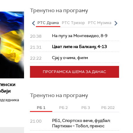
Тренутно на програму
о
РТС Полетарац
РТС Драма
РТС Трезор
РТС Музика
РТС Жив
На путу за Монтевидео, 8-9
20:38
Цват липе на Балкану, 4-13
21:31
Сјај у очима, филм
22:22
ПРОГРАМСКА ШЕМА ЗА ДАНАС
ленски
рбији
Тренутно на програму
редседника
РБ 1
РБ 2
РБ 3
РБ 202
РБ1, Спортско вече, фудбал:
21:00
Партизан – Тобол, пренос