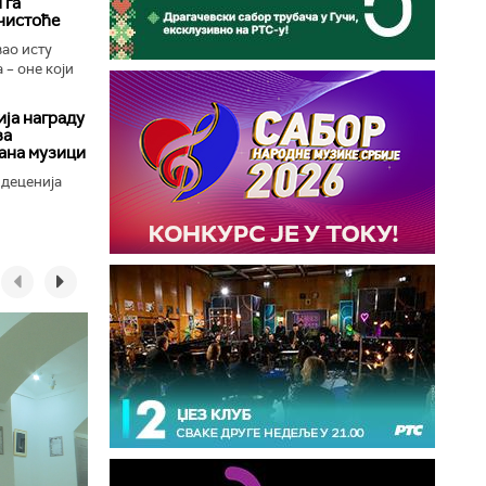
 га
чистоће
вао исту
 – оне који
ја награду
за
ана музици
 деценија