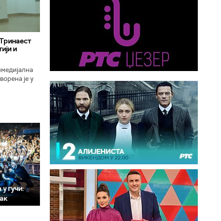
 Тринаест
ији и
имедијална
ворена је у
ојекат
у гучи:
мак