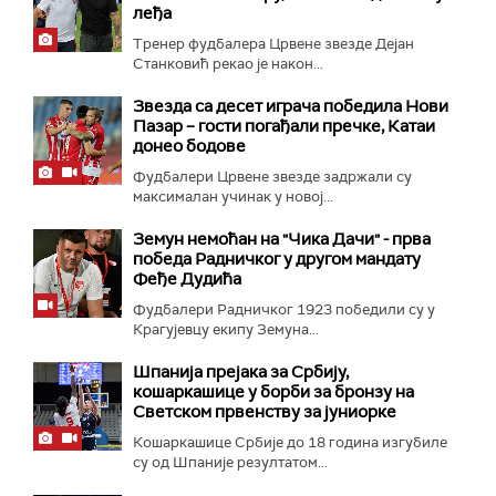
леђа
Тренер фудбалера Црвене звезде Дејан
Станковић рекао је након...
Звезда са десет играча победила Нови
Пазар – гости погађали пречке, Катаи
донео бодове
Фудбалери Црвене звезде задржали су
максималан учинак у новој...
Земун немоћан на "Чика Дачи" - прва
победа Радничког у другом мандату
Феђе Дудића
Фудбалери Радничког 1923 победили су у
Крагујевцу екипу Земуна...
Шпанија прејакa за Србију,
кошаркашице у борби за бронзу на
Светском првенству за јуниорке
Кошаркашице Србије до 18 година изгубиле
су од Шпаније резултатом...