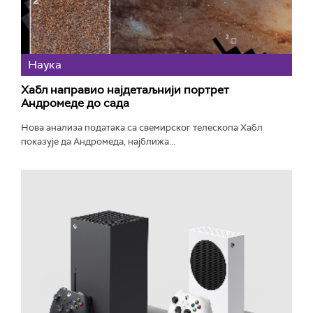
Наука
Хабл направио најдетаљнији портрет
Андромеде до сада
Нова анализа података са свемирског телескопа Хабл
показује да Андромеда, најближа...