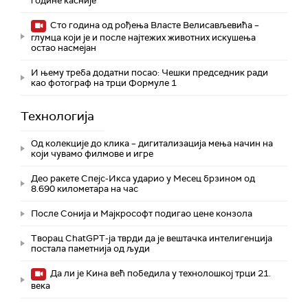
године касније
Сто година од рођења Власте Велисављевића –
глумца који је и после најтежих животних искушења
остао насмејан
И њему треба додатни посао: Чешки председник ради
као фотограф на трци Формуле 1
Технологијa
Од колекције до клика – дигитализација мења начин на
који чувамо филмове и игре
Део ракете Спејс-Икса ударио у Месец брзином од
8.690 километара на час
После Сонија и Мајкрософт подигао цене конзола
Творац ChatGPT-ја тврди да је вештачка интелигенција
постала паметнија од људи
Да ли је Кина већ победила у технолошкој трци 21.
века