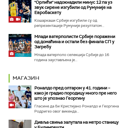
"Орлићи" надокнадили минус 12 па уз
звук сирене изгубили од Румуније на
Евробаскету
Кошаркаши Србије изгубили су од
репрезентације Румуније резултатом...
Млади ватерполисти Србије поражени
од домаћина и остали без финала СП у
Загребу
Млада ватерполо селекција Србије до 16
година заустављена је...
МАГАЗИН
Роналдо пред олтаром у 41. години –
како је градио породицу много пре него
што је упознао Георгину
Гласине да би Кристијано Роналдо и Георгина
Родригез овог викенда...
Дивља свиња залутала на метро станицу
у Будимпешти