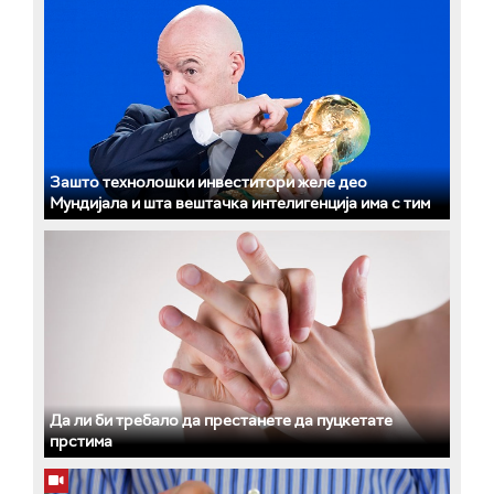
Зашто технолошки инвеститори желе део
Мундијала и шта вештачка интелигенција има с тим
Да ли би требало да престанете да пуцкетате
прстима