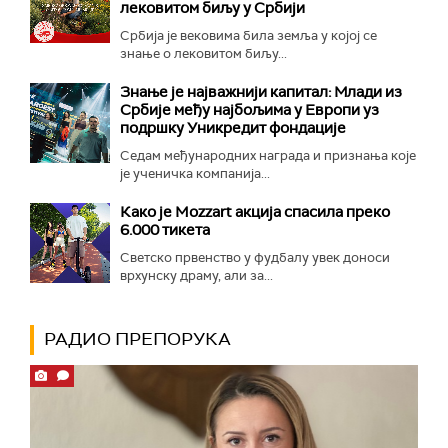
лековитом биљу у Србији
Србија је вековима била земља у којој се
знање о лековитом биљу...
Знање је најважнији капитал: Млади из
Србије међу најбољима у Европи уз
подршку Уникредит фондације
Седам међународних награда и признања које
је ученичка компанија...
Како је Mozzart акција спасила преко
6.000 тикета
Светско првенство у фудбалу увек доноси
врхунску драму, али за...
РАДИО ПРЕПОРУКА