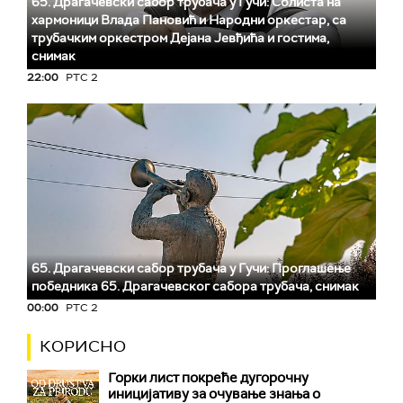
65. Драгачевски сабор трубача у Гучи: Солиста на
хармоници Влада Пановић и Народни оркестар, са
трубачким оркестром Дејана Јевђића и гостима,
снимак
22:00
РТС 2
65. Драгачевски сабор трубача у Гучи: Проглашење
победника 65. Драгачевског сабора трубача, снимак
00:00
РТС 2
КОРИСНО
Горки лист покреће дугорочну
иницијативу за очување знања о