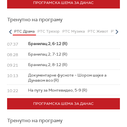
ПРОГРАМСКА ШЕМА ЗА ДАНАС
Тренутно на програму
етарац
РТС Драма
РТС Трезор
РТС Музика
РТС Живот
РТС Кла
Бранилац 2, 6-12 (R)
07:37
Бранилац 2, 7-12 (R)
08:28
Бранилац 2, 8-12 (R)
09:21
Документарне фусноте – Шором шајке а
10:13
Дунавом воз (R)
На путу за Монтевидео, 5-9 (R)
10:22
ПРОГРАМСКА ШЕМА ЗА ДАНАС
Тренутно на програму