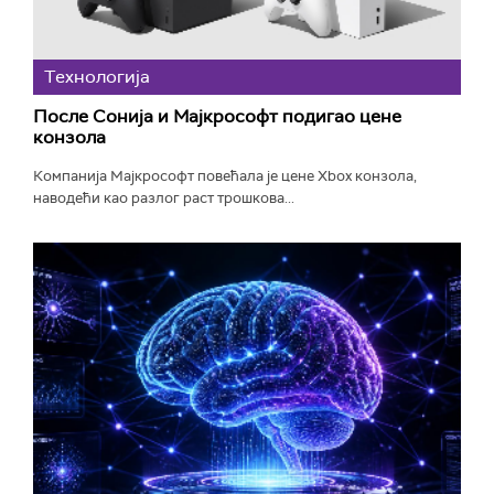
Технологијa
После Сонија и Мајкрософт подигао цене
конзола
Компанија Мајкрософт повећала је цене Xbox конзола,
наводећи као разлог раст трошкова...