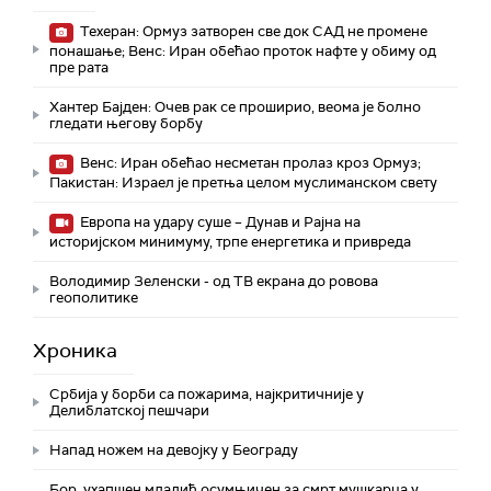
Техеран: Ормуз затворен све док САД не промене
понашање; Венс: Иран обећао проток нафте у обиму од
пре рата
Хантер Бајден: Очев рак се проширио, веома је болно
гледати његову борбу
Венс: Иран обећао несметан пролаз кроз Ормуз;
Пакистан: Израел је претња целом муслиманском свету
Европа на удару суше – Дунав и Рајна на
историјском минимуму, трпе енергетика и привреда
Володимир Зеленски - од ТВ екрана до ровова
геополитике
Хроника
Србија у борби са пожарима, најкритичније у
Делиблатској пешчари
Напад ножем на девојку у Београду
Бор, ухапшен младић осумњичен за смрт мушкарца у