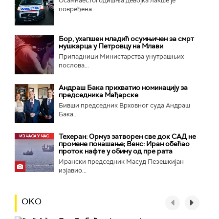
Осамнаестогодишња девојка лакше је
повређена...
Бор, ухапшен младић осумњичен за смрт
мушкарца у Петровцу на Млави
Припадници Министарства унутрашњих
послова...
Андраш Бака прихватио номинацију за
председника Мађарске
Бивши председник Врховног суда Андраш
Бака...
Техеран: Ормуз затворен све док САД не
промене понашање; Венс: Иран обећао
проток нафте у обиму од пре рата
Ирански председник Масуд Пезешкијан
изјавио...
ОКО