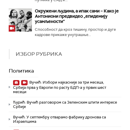
Окружени људима, а ипак сами – Како је
Антониони предвидео „епидемију
усамљености“
Способност да кроз тишину, простор и дуге
кадрове прикаже унутрашње...
ИЗБОР РУБРИКА
Политика
Вучић: Избори најкасније за три месеца,
Србија прва у Европи по расту БДП-а у првих шест
месеци
Ђурић: Вучић разговором са Зеленским штити интересе
Србије
Вучић: У септембру отварамо фабрику дронова са
Израелцима