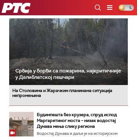
РТС
Србија у борби са пожарима, најкритичније
у Делиблатској пешчари
На Столовима и Жарачким планинама ситуација
непромењена
Будимпешта без крузера, спруд испод
Маргаретиног моста – низак водостај
Дунава мења слику региона
Водостај Дунава и даље је на историјском