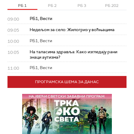
РБ 1
РБ 2
РБ 3
РБ 202
РБ1, Вести
09:00
Недељом за село: Жилогриз у воћњацима
09:05
РБ1, Вести
10:00
На таласима здравља: Како изгледају рани
10:05
знаци аутизма?
РБ1, Вести
11:00
ПРОГРАМСКА ШЕМА ЗА ДАНАС