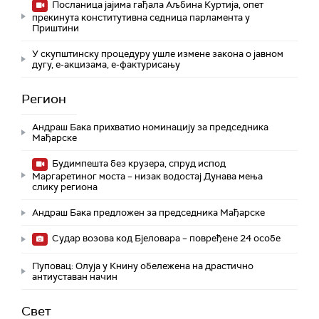
Посланица јајима гађала Аљбина Куртија, опет
прекинута конститутивна седница парламента у
Приштини
У скупштинску процедуру ушле измене закона о јавном
дугу, е-акцизама, е-фактурисању
Регион
Андраш Бака прихватио номинацију за председника
Мађарске
Будимпешта без крузера, спруд испод
Маргаретиног моста – низак водостај Дунава мења
слику региона
Андраш Бакa предложен за председника Мађарске
Судар возова код Бјеловара – повређене 24 особе
Пуповац: Олуја у Книну обележена на драстично
антиуставан начин
Свет