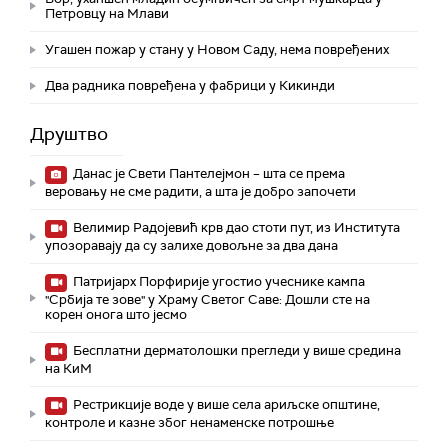
Петровцу на Млави
Угашен пожар у стану у Новом Саду, нема повређених
Два радника повређена у фабрици у Кикинди
Друштво
Данас је Свети Пантелејмон – шта се према
веровању не сме радити, а шта је добро започети
Велимир Радојевић крв дао стоти пут, из Института
упозоравају да су залихе довољне за два дана
Патријарх Порфирије угостио учеснике кампа
"Србија те зове" у Храму Светог Саве: Дошли сте на
корен онога што јесмо
Бесплатни дерматолошки прегледи у више средина
на КиМ
Рестрикције воде у више села ариљске општине,
контроле и казне због ненаменске потрошње