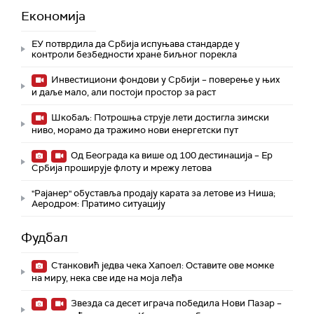
Економија
ЕУ потврдила да Србија испуњава стандарде у
контроли безбедности хране биљног порекла
Инвестициони фондови у Србији – поверење у њих
и даље мало, али постоји простор за раст
Шкобаљ: Потрошња струје лети достигла зимски
ниво, морамо да тражимо нови енергетски пут
Од Београда ка више од 100 дестинација – Ер
Србија проширује флоту и мрежу летова
"Рајанер" обуставља продају карата за летове из Ниша;
Аеродром: Пратимо ситуацију
Фудбал
Станковић једва чека Хапоел: Оставите ове момке
на миру, нека све иде на моја леђа
Звезда са десет играча победила Нови Пазар –