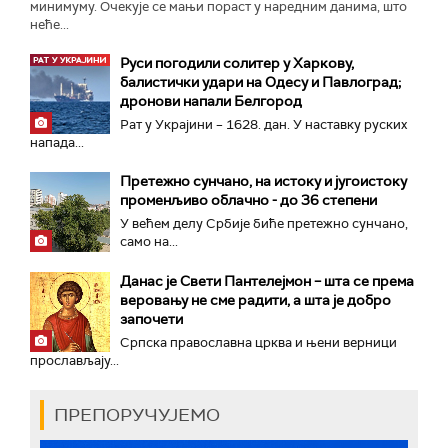
минимуму. Очекује се мањи пораст у наредним данима, што
неће...
Руси погодили солитер у Харкову,
балистички удари на Одесу и Павлоград;
дронови напали Белгород
Рат у Украјини – 1628. дан. У наставку руских
напада...
Претежно сунчано, на истоку и југоистоку
променљиво облачно - до 36 степени
У већем делу Србије биће претежно сунчано,
само на...
Данас је Свети Пантелејмон – шта се према
веровању не сме радити, а шта је добро
започети
Српска православна црква и њени верници
прослављају...
ПРЕПОРУЧУЈЕМО