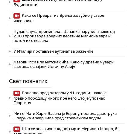
Будимпешти
Како се Предраг из Врања заљубио у старе
часовнике
Чудан случај криминала – Јапанка наручила више од
2.000 производа вредних десетине милиона евра и
потом их отказала
У Италији постављен аутомат за ражњиће
Лавови, пси или митска бића: Како су древни чувари
светиња освајали Источну Азију
Свет познатих
Роналдо пред олтаром у 41. години – како је
градио породицу много пре него што је упознао
Георгину
Мит о Мати Хари: Завела је Европу, постала двострука
шпијунка и завршила пред стрељачким водом
Шта се зна о изненадној смрти Мерилин Монро, 64