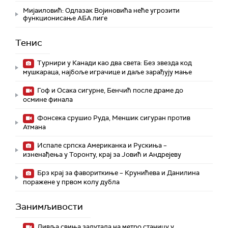
Мијаиловић: Одлазак Војиновића неће угрозити
функционисање АБА лиге
Тенис
Турнири у Канади као два света: Без звезда код
мушкараца, најбоље играчице и даље зарађују мање
Гоф и Осака сигурне, Бенчић после драме до
осмине финала
Фонсека срушио Руда, Меншик сигуран против
Атмана
Испале српска Американка и Рускиња –
изненађења у Торонту, крај за Јовић и Андрејеву
Брз крај за фавориткиње – Крунићева и Данилина
поражене у првом колу дубла
Занимљивости
Дивља свиња залутала на метро станицу у