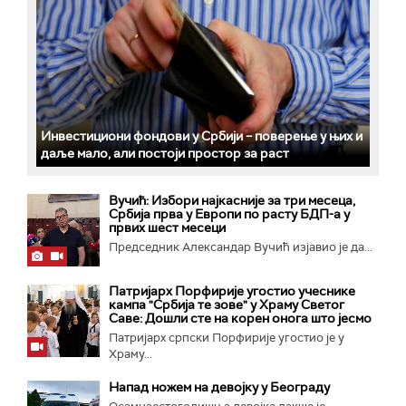
Инвестициони фондови у Србији – поверење у њих и
даље мало, али постоји простор за раст
Вучић: Избори најкасније за три месеца,
Србија прва у Европи по расту БДП-а у
првих шест месеци
Председник Александар Вучић изјавио је да...
Патријарх Порфирије угостио учеснике
кампа "Србија те зове" у Храму Светог
Саве: Дошли сте на корен онога што јесмо
Патријарх српски Порфирије угостио је у
Храму...
Напад ножем на девојку у Београду