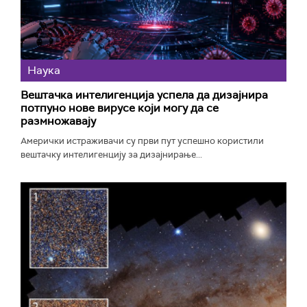
Наука
Вештачка интелигенција успела да дизајнира
потпуно нове вирусе који могу да се
размножавају
Амерички истраживачи су први пут успешно користили
вештачку интелигенцију за дизајнирање...