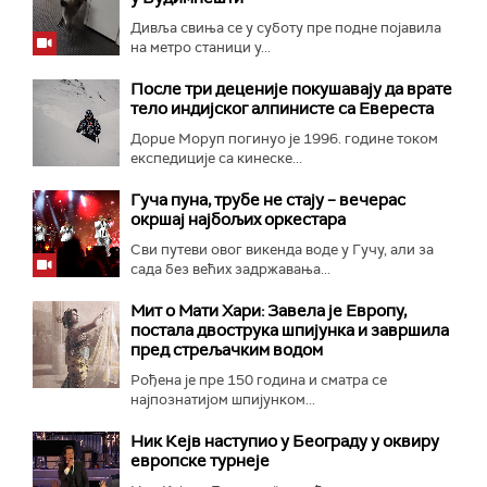
Дивља свиња се у суботу пре подне појавила
на метро станици у...
После три деценије покушавају да врате
тело индијског алпинисте са Евереста
Дорџе Моруп погинуо је 1996. године током
експедиције са кинеске...
Гуча пуна, трубе не стају – вечерас
окршај најбољих оркестара
Сви путеви овог викенда воде у Гучу, али за
сада без већих задржавања...
Мит о Мати Хари: Завела је Европу,
постала двострука шпијунка и завршила
пред стрељачким водом
Рођена је пре 150 година и сматра се
најпознатијом шпијунком...
Ник Кејв наступио у Београду у оквиру
европске турнеје