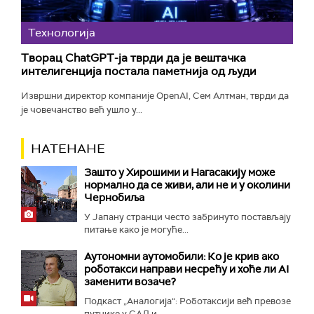
Технологијa
Творац ChatGPT-ја тврди да је вештачка
интелигенција постала паметнија од људи
Извршни директор компаније OpenAI, Сем Алтман, тврди да
је човечанство већ ушло у...
НАТЕНАНЕ
Зашто у Хирошими и Нагасакију може
нормално да се живи, али не и у околини
Чернобиља
У Јапану странци често забринуто постављају
питање како је могуће...
Аутономни аутомобили: Ко је крив ако
роботакси направи несрећу и хоће ли AI
заменити возаче?
Подкаст „Аналогија“: Роботаксији већ превозе
путнике у САД и...