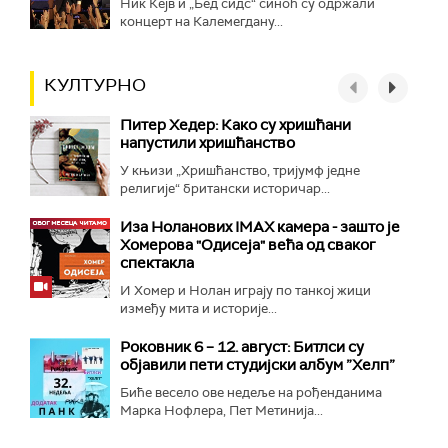
Ник Кејв и „Бед сидс“ синоћ су одржали
концерт на Калемегдану...
КУЛТУРНО
Питер Хедер: Како су хришћани
напустили хришћанство
У књизи „Хришћанство, тријумф једне
религије“ британски историчар...
Иза Ноланових IMAX камера - зашто је
Хомерова "Одисеја" већа од сваког
спектакла
И Хомер и Нолан играју по танкој жици
између мита и историје...
Роковник 6 – 12. август: Битлси су
објавили пети студијски албум ”Хелп”
Биће весело ове недеље на рођенданима
Марка Нофлера, Пет Метинија...