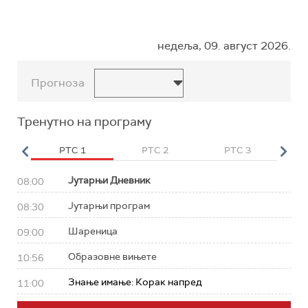
недеља, 09. август 2026.
Прогноза
Тренутно на програму
HD
РТС 1
РТС 2
РТС 3
Р
Јутарњи Дневник
08:00
Јутарњи програм
08:30
Шареница
09:00
Образовне вињете
10:56
Знање имање: Корак напред
11:00