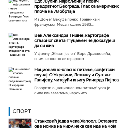
Едо Љубић, највољенији певач
предратног Београда: Глас са америчких
плоча на 78 обртаја
Из Доњег Вакуфа преко Травника и
француског Меца, године 1933...
Век Александра Тишме, картографа
стварног света: Пуцањем не доказујеш
да си жив
У филму „Живот је леп“ Боре Драшковића,
снимљеном по литерарном...
Национално-класнo питање, совјетски
случај: О Украјини, Лењину и Султан-
Галијеву, читајући књигу Ричарда Пајпса
Говорити о „националном питању“ увек је
била клизава тема, нарочито...
СПОРТ
Станковић једва чека Хапоел: Оставите
ове момке на миру, нека све иде на моја