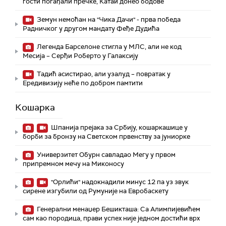
гости погађали пречке, Катаи донео бодове
Земун немоћан на "Чика Дачи" - прва победа
Радничког у другом мандату Феђе Дудића
Легенда Барселоне стигла у МЛС, али не код
Месија – Серђи Роберто у Галаксију
Тадић асистирао, али узалуд – повратак у
Ередивизију неће по добром памтити
Кошарка
Шпанија прејакa за Србију, кошаркашице у
борби за бронзу на Светском првенству за јуниорке
Универзитет Обурн савладао Мегу у првом
припремном мечу на Миконосу
"Орлићи" надокнадили минус 12 па уз звук
сирене изгубили од Румуније на Евробаскету
Генерални менаџер Бешикташа: Са Алимпијевићем
сам као породица, прави успех није једном достићи врх