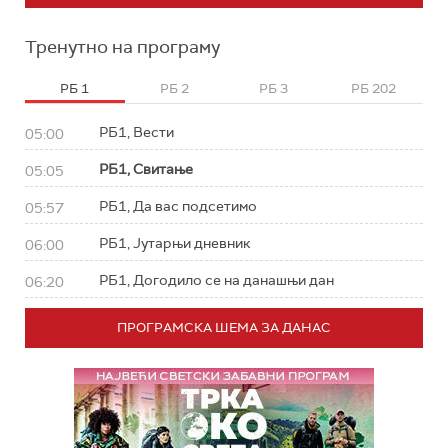
Тренутно на програму
РБ 1
РБ 2
РБ 3
РБ 202
РБ1, Вести
05:00
РБ1, Свитање
05:05
РБ1, Да вас подсетимо
05:57
РБ1, Јутарњи дневник
06:00
РБ1, Догодило се на данашњи дан
06:20
ПРОГРАМСКА ШЕМА ЗА ДАНАС