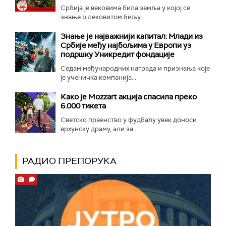
Србија је вековима била земља у којој се
знање о лековитом биљу...
Знање је најважнији капитал: Млади из
Србије међу најбољима у Европи уз
подршку Уникредит фондације
Седам међународних награда и признања које
је ученичка компанија...
Како је Mozzart акција спасила преко
6.000 тикета
Светско првенство у фудбалу увек доноси
врхунску драму, али за...
РАДИО ПРЕПОРУКА