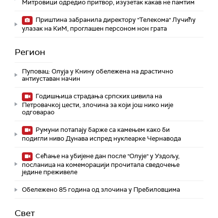
Митровици одредио притвор, изузетак какав не памтим
Приштина забранила директору "Телекома" Лучићу
улазак на КиМ, проглашен персоном нон грата
Регион
Пуповац: Олуја у Книну обележена на драстично
антиуставан начин
Годишњица страдања српских цивила на
Петровачкој цести, злочина за који још нико није
одговарао
Румуни потапају барже са камењем како би
подигли ниво Дунава испред нуклеарке Чернавода
Сећање на убијене дан после "Олује" у Уздољу,
посланица на комеморацији прочитала сведочење
једине преживеле
Обележено 85 година од злочина у Пребиловцима
Свет