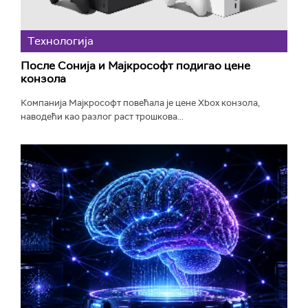
Технологијa
После Сонија и Мајкрософт подигао цене
конзола
Компанија Мајкрософт повећала је цене Xbox конзола,
наводећи као разлог раст трошкова...