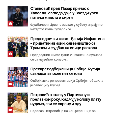
Станковић пред Пазар причао о
Хапоелу: Изгледа да је у Звезди увек
питање живота и смрти
Фудбалери Црвене звезде у суботу играју меч
четвртог кола Суперлиге...
Председнички живот Ђанија Инфантина
– приватни авиони, савезништво са
Трампом и фудбал на ивици раскола
Председник Фифе Ђани Инфантино суочава
се са највећом кризом...
Преокрет одбојкашица Србије, Русија
савладана после пет сетова
Одбојкашка репрезентација Србије победила
је селекцију Русије...
Петровић о стању у Партизану и
прелазном року: Кад чују колику плату
нудимо, сви се окрену и оду
Радосав Петровић је на конференцији за