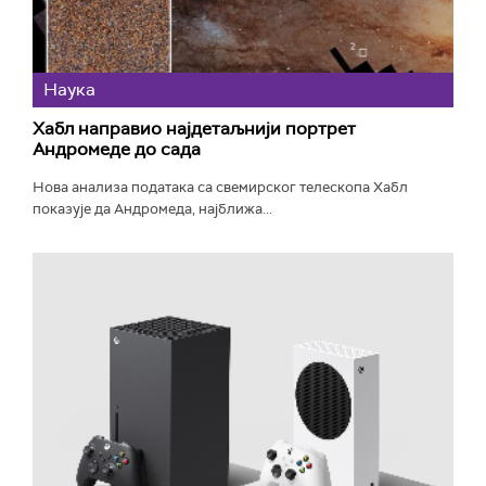
Наука
Хабл направио најдетаљнији портрет
Андромеде до сада
Нова анализа података са свемирског телескопа Хабл
показује да Андромеда, најближа...