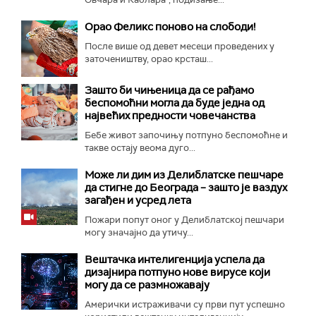
Орао Феликс поново на слободи!
После више од девет месеци проведених у
заточеништву, орао крсташ...
Зашто би чињеница да се рађамо
беспомоћни могла да буде једна од
највећих предности човечанства
Бебе живот започињу потпуно беспомоћне и
такве остају веома дуго...
Може ли дим из Делиблатске пешчаре
да стигне до Београда – зашто је ваздух
загађен и усред лета
Пожари попут оног у Делиблатској пешчари
могу значајно да утичу...
Вештачка интелигенција успела да
дизајнира потпуно нове вирусе који
могу да се размножавају
Амерички истраживачи су први пут успешно