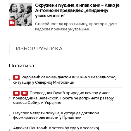
Окружени људима, а ипак сами – Како је
Антониони предвидео „епидемију
усамљености“
Способност да кроз тишину, простор и дуге
кадрове прикаже унутрашње...
ИЗБОР РУБРИКА
Политика
Радојевић са командантом КФОР-а о безбедносној
ситуацији у Северној Митровици
Председник Вучић приредио вечеру у част
председника Зеленског: Посета ће допринети развоју
односа Србије и Украјине
Неуспео четврти покушај Куртија да договори
формирање нове власти у Приштини
Адвокат Пантовић: Костовићу суд у Косовској