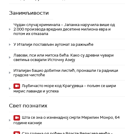
Занимљивости
Чудан случај криминала – Јапанка наручила више од
2.000 производа вредних десетине милиона евра и
потом их отказала
У Италији постављен аутомат за ражњиће
Лавови, пси или митска бића: Како су древни чувари
светиња освајали Источну Азију
Италијан бацио добитни листић, пронашли га радници
градске чистоће
Љубичасто море код Крагујевца – пољем се шири
мирис лаванде и успеха
Свет познатих
Шта се зна о изненадној смрти Мерилин Монро, 64
године касније
Сто година од рођења Власте Велисављевића –