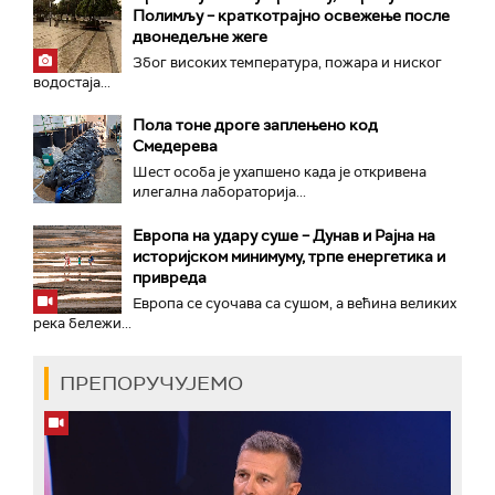
Полимљу – краткотрајно освежење после
двонедељне жеге
Због високих температура, пожара и ниског
водостаја...
Пола тоне дроге заплењено код
Смедерева
Шест особа је ухапшено када је откривена
илегална лабораторија...
Европа на удару суше – Дунав и Рајна на
историјском минимуму, трпе енергетика и
привреда
Европа се суочава са сушом, а већина великих
река бележи...
ПРЕПОРУЧУЈЕМО