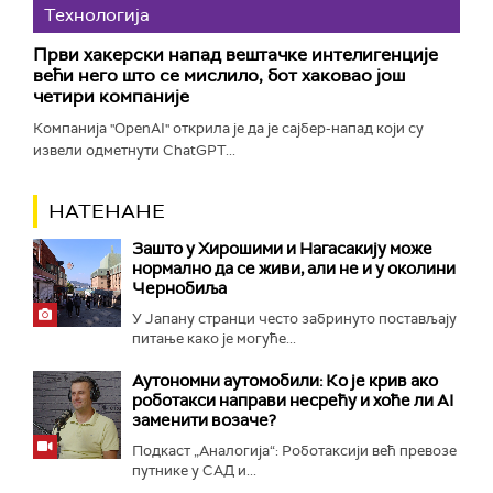
Технологијa
Први хакерски напад вештачке интелигенције
већи него што се мислило, бот хаковао још
четири компаније
Компанија "OpenAI" открила је да је сајбер-напад који су
извели одметнути ChatGPT...
НАТЕНАНЕ
Зашто у Хирошими и Нагасакију може
нормално да се живи, али не и у околини
Чернобиља
У Јапану странци често забринуто постављају
питање како је могуће...
Аутономни аутомобили: Ко је крив ако
роботакси направи несрећу и хоће ли AI
заменити возаче?
Подкаст „Аналогија“: Роботаксији већ превозе
путнике у САД и...