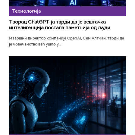
Технологијa
Творац ChatGPT-ја тврди да је вештачка
интелигенција постала паметнија од људи
Извршни директор компаније OpenAI, Сем Алтман, тврди да
је човечанство већ ушло у...