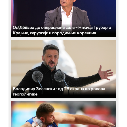
Од Дрвара до операционе сале – Никица Грубор о
Крајини, хирургији и породичним коренима
Володимир Зеленски - од ТВ екрана до ровова
геополитике