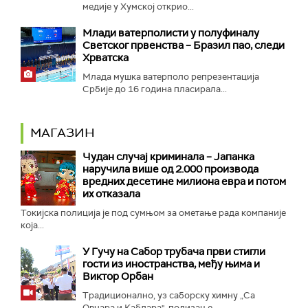
медије у Хумској открио...
Mлади ватерполисти у полуфиналу
Светског првенства – Бразил пао, следи
Хрватска
Млада мушка ватерполо репрезентација
Србије до 16 година пласирала...
МАГАЗИН
Чудан случај криминала – Јапанка
наручила више од 2.000 производа
вредних десетине милиона евра и потом
их отказала
Токијска полиција је под сумњом за ометање рада компаније
која...
У Гучу на Сабор трубача први стигли
гости из иностранства, међу њима и
Виктор Орбан
Традиционално, уз саборску химну „Са
Овчара и Каблара", подизање...