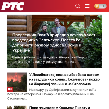
РТС
Председник Вучић приредио вечеру у част
председника Зеленског: Посета ће
допринети развоју односа Србије и
Украјине
Вечера је била прилика да се отвори разговор о
темама које ће бити у фокусу званичних...
У Делиблатској пешчари борба са ватром
из ваздуха и са копна; Локализован пожар
на Жарачкој планини и на Столовима
На подручју Србије активна су четири већа
пожара на отвореном. Пожар на Жарачкој планини и на
Столовима...
Први пљускови у Краљеву, Пироту и