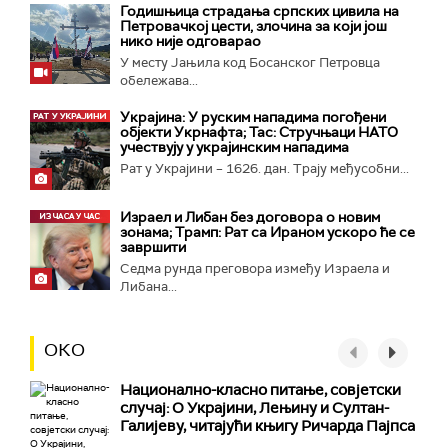
Годишњица страдања српских цивила на
Петровачкој цести, злочина за који још
нико није одговарао
У месту Јањила код Босанског Петровца
обележава...
Украјина: У руским нападима погођени
објекти Укрнафта; Тас: Стручњаци НАТО
учествују у украјинским нападима
Рат у Украјини – 1626. дан. Трају међусобни...
Израел и Либан без договора о новим
зонама; Трамп: Рат са Ираном ускоро ће се
завршити
Седма рунда преговора између Израела и
Либана...
ОКО
Национално-класнo питање, совјетски
случај: О Украјини, Лењину и Султан-
Галијеву, читајући књигу Ричарда Пајпса