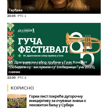
Тврђава
20:05
РТС 1
65. Драгачевски сабор трубача у Гучи: Концерт
"Победили су - заслужили су" (победници Гуче 2025),
снимак
22:00
РТС 2
КОРИСНО
Горки лист покреће дугорочну
иницијативу за очување знања о
лековитом биљу у Србији