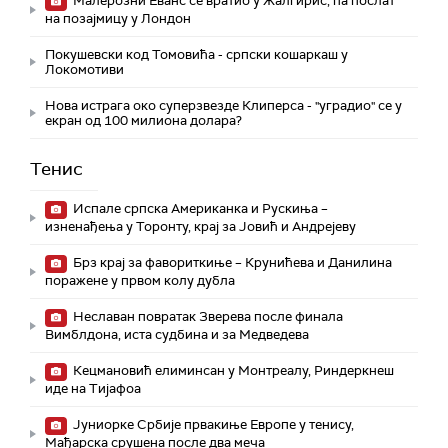
Малерозни Еванс се вратио у Жалгирис, па послат
на позајмицу у Лондон
Покушевски код Томовића - српски кошаркаш у
Локомотиви
Нова истрага око суперзвезде Клиперса - "уградио" се у
екран од 100 милиона долара?
Тенис
Испале српска Американка и Рускиња –
изненађења у Торонту, крај за Јовић и Андрејеву
Брз крај за фавориткиње – Крунићева и Данилина
поражене у првом колу дубла
Неславан повратак Зверева после финала
Вимблдона, иста судбина и за Медведева
Кецмановић елиминсан у Монтреалу, Риндеркнеш
иде на Тијафоа
Јуниорке Србије првакиње Европе у тенису,
Мађарска срушена после два меча