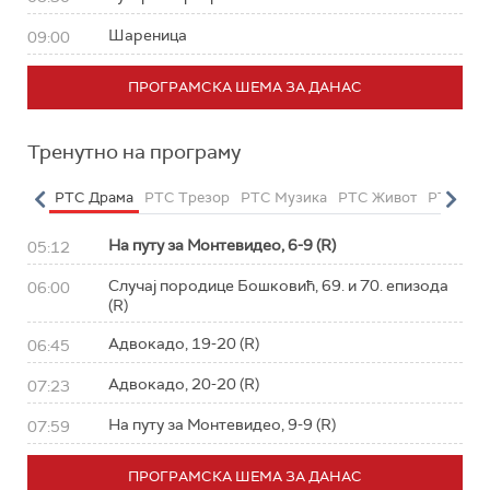
Шареница
09:00
ПРОГРАМСКА ШЕМА ЗА ДАНАС
Тренутно на програму
етарац
РТС Драма
РТС Трезор
РТС Музика
РТС Живот
РТС Кла
На путу за Монтевидео, 6-9 (R)
05:12
Случај породице Бошковић, 69. и 70. епизода
06:00
(R)
Адвокадо, 19-20 (R)
06:45
Адвокадо, 20-20 (R)
07:23
На путу за Монтевидео, 9-9 (R)
07:59
ПРОГРАМСКА ШЕМА ЗА ДАНАС