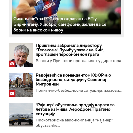
Синанчевић за РТС пред одлазак на ЕП у
Бирмингему: У доброј сам форми, желим да се
борим на високом нивоу
Приштина забранила директору
"Телекома" Лучићу улазак на КиМ,
проглашен персоном нон грата
Власти у Приштини прогласиле су директора...
Радојевић са командантом КФОР-а о
безбедносној ситуацији у Северној
Митровици
Политичко-безбедносна ситуација, изазови...
"Рајанер" обуставља продају карата за
летове из Ниша; Аеродром: Пратимо
ситуацију
Нискотарифна авио-компанија “Рајанер”
обуставиће...