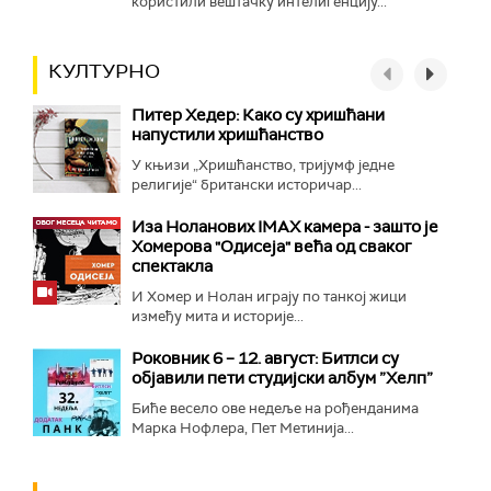
користили вештачку интелигенцију...
КУЛТУРНО
Питер Хедер: Како су хришћани
напустили хришћанство
У књизи „Хришћанство, тријумф једне
религије“ британски историчар...
Иза Ноланових IMAX камера - зашто је
Хомерова "Одисеја" већа од сваког
спектакла
И Хомер и Нолан играју по танкој жици
између мита и историје...
Роковник 6 – 12. август: Битлси су
објавили пети студијски албум ”Хелп”
Биће весело ове недеље на рођенданима
Марка Нофлера, Пет Метинија...