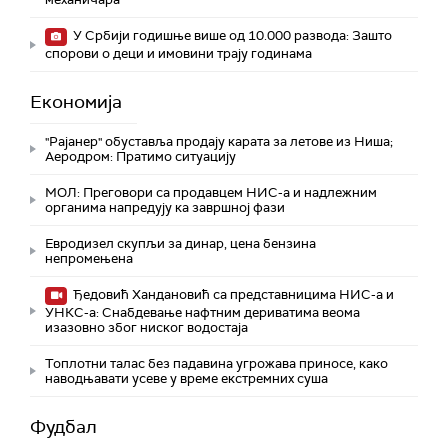
У Србији годишње више од 10.000 развода: Зашто
спорови о деци и имовини трају годинама
Економија
"Рајанер" обуставља продају карата за летове из Ниша;
Аеродром: Пратимо ситуацију
МОЛ: Преговори са продавцем НИС-а и надлежним
органима напредују ка завршној фази
Евродизел скупљи за динар, цена бензина
непромењена
Ђедовић Хандановић са представницима НИС-а и
УНКС-а: Снабдевање нафтним дериватима веома
изазовно због ниског водостаја
Топлотни талас без падавина угрожава приносе, како
наводњавати усеве у време екстремних суша
Фудбал