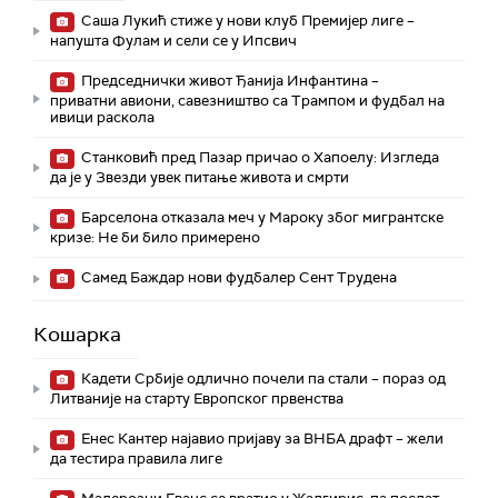
Саша Лукић стиже у нови клуб Премијер лиге –
напушта Фулам и сели се у Ипсвич
Председнички живот Ђанија Инфантина –
приватни авиони, савезништво са Трампом и фудбал на
ивици раскола
Станковић пред Пазар причао о Хапоелу: Изгледа
да је у Звезди увек питање живота и смрти
Барселона отказала меч у Мароку због мигрантске
кризе: Не би било примерено
Самед Баждар нови фудбалер Сент Трудена
Кошарка
Кадети Србије одлично почели па стали – пораз од
Литваније на старту Европског првенства
Енес Кантер најавио пријаву за ВНБА драфт – жели
да тестира правила лиге