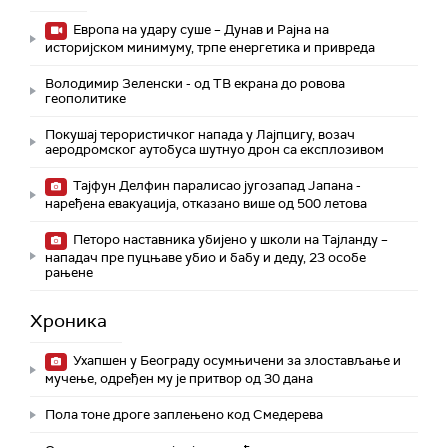
Европа на удару суше – Дунав и Рајна на
историјском минимуму, трпе енергетика и привреда
Володимир Зеленски - од ТВ екрана до ровова
геополитике
Покушај терористичког напада у Лајпцигу, возач
аеродромског аутобуса шутнуо дрон са експлозивом
Тајфун Делфин паралисао југозапад Јапана -
наређена евакуација, отказано више од 500 летова
Петоро наставника убијено у школи на Тајланду –
нападач пре пуцњаве убио и бабу и деду, 23 особе
рањене
Хроника
Ухапшен у Београду осумњичени за злостављање и
мучење, одређен му је притвор од 30 дана
Пола тоне дроге заплењено код Смедерева