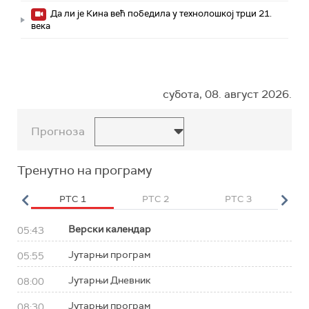
Да ли је Кина већ победила у технолошкој трци 21.
века
субота, 08. август 2026.
Прогноза
Тренутно на програму
HD
РТС 1
РТС 2
РТС 3
Р
Верски календар
05:43
Јутарњи програм
05:55
Јутарњи Дневник
08:00
Јутарњи програм
08:30