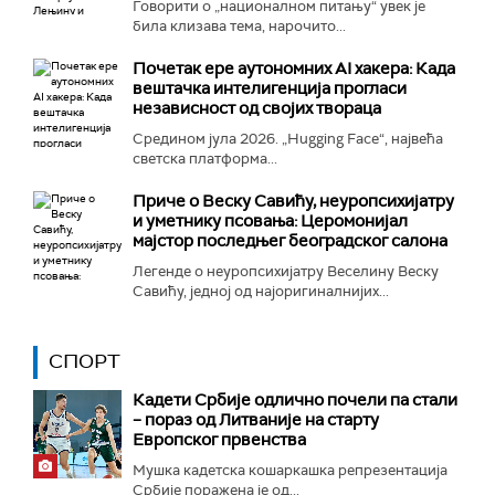
Говорити о „националном питању“ увек је
била клизава тема, нарочито...
Почетак ере аутономних AI хакера: Када
вештачка интелигенција прогласи
независност од својих твораца
Средином јула 2026. „Hugging Face“, највећа
светска платформа...
Приче о Веску Савићу, неуропсихијатру
и уметнику псовања: Церомонијал
мајстор последњег београдског салона
Легенде о неуропсихијатру Веселину Веску
Савићу, једној од најоригиналнијих...
СПОРТ
Кадети Србије одлично почели па стали
– пораз од Литваније на старту
Европског првенства
Мушка кадетска кошаркашка репрезентација
Србије поражена је од...