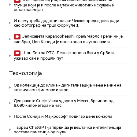
глумца који је и после најтежих животних искушења
остао насмејан
И њему треба додатни посао: Чешки председник ради
као фотограф на трци Формуле 1
Јелисавета Карађорђевић: Краљ Чарлс Трећи ми је
као брат, Џон Кенеди је много знао о Југославији
Шон Бин за РТС: Лепо је поново бити у Србији,
уживао сам и прошли пут
Технологијa
Од колекције до клика – дигитализација мења начин на
који чувамо филмове и игре
Део ракете Спејс-Икса ударио у Месец брзином од
8.690 километара на час
После Сонија и Мајкрософт подигао цене конзола
Творац ChatGPT-ја тврди да је вештачка интелигенција
постала паметнија од људи