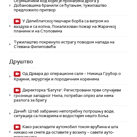
Осумњичени код којих је пронађена дрога у
Добановцима бранили се ћутањем, тужилаштво
предложило притвор
У Делиблатској пешчари борба са ватром из
ваздуха и са копна; Локализован пожар на Жарачкој
планини и на Столовима
Тужилаштво покренуло истрагу поводом напада на
Стевана Филиповића
Друштво
Од Дрвара до операционе сале – Никица Грубор о
Крајини, хирургији и породичним коренима
Директорка "Батута": Регистровани први случајеви
грознице западног Нила, потребан опрез али нема
разлога за бригу
Дачић: Штаб забранио непотребну потрошњу воде,
ситуација са пожарима и водостајем нешто боља
Како расхладити аутомобил током врућина и шта
никако не смете да оставите у возилу – савети ауто-
механичара