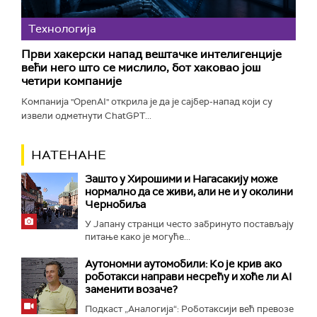
Технологијa
Први хакерски напад вештачке интелигенције
већи него што се мислило, бот хаковао још
четири компаније
Компанија "OpenAI" открила је да је сајбер-напад који су
извели одметнути ChatGPT...
НАТЕНАНЕ
Зашто у Хирошими и Нагасакију може
нормално да се живи, али не и у околини
Чернобиља
У Јапану странци често забринуто постављају
питање како је могуће...
Аутономни аутомобили: Ко је крив ако
роботакси направи несрећу и хоће ли AI
заменити возаче?
Подкаст „Аналогија“: Роботаксији већ превозе