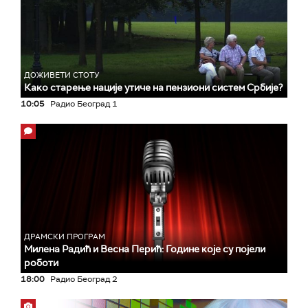
ДОЖИВЕТИ СТОТУ
Како старење нације утиче на пензиони систем Србије?
10:05
Радио Београд 1
ДРАМСКИ ПРОГРАМ
Милена Радић и Весна Перић: Године које су појели
роботи
18:00
Радио Београд 2