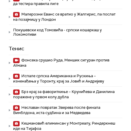
да тестира правила лиге
Малерозни Еванс се вратио у Жалгирис, па послат
на позајмицу у Лондон
Покушевски код Томовића - српски кошаркаш у
Локомотиви
Тенис
Фонсека срушио Руда, Меншик сигуран против
Атмана
Испале српска Американка и Рускиња –
изненађења у Торонту, крај за Јовић и Андрејеву
Брз крај за фавориткиње – Крунићева и Данилина
поражене у првом колу дубла
Неславан повратак Зверева после финала
Вимблдона, иста судбина и за Медведева
Кецмановић елиминсан у Монтреалу, Риндеркнеш
иде на Тијафоа