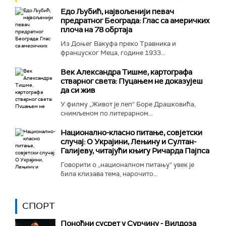
Едо Љубић, највољенији певач
предратног Београда: Глас са америчких
плоча на 78 обртаја
Из Доњег Вакуфа преко Травника и
француског Меца, године 1933...
Век Александра Тишме, картографа
стварног света: Пуцањем не доказујеш
да си жив
У филму „Живот је леп“ Боре Драшковића,
снимљеном по литерарном...
Национално-класнo питање, совјетски
случај: О Украјини, Лењину и Султан-
Галијеву, читајући књигу Ричарда Пајпса
Говорити о „националном питању“ увек је
била клизава тема, нарочито...
СПОРТ
Поноћни сусрет у Сурчину - Вилдоза