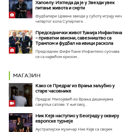
Хапоелу: Изгледа да је у Звезди увек
питање живота и смрти
Фудбалери Црвене звезде у суботу играју меч
четвртог кола Суперлиге...
Председнички живот Ђанија Инфантина
– приватни авиони, савезништво са
Трампом и фудбал на ивици раскола
Председник Фифе Ђани Инфантино суочава
се са највећом кризом...
МАГАЗИН
Како се Предраг из Врања заљубио у
старе часовнике
Предраг Милојевић из Врања деценијама
сакупља сатове. У његовој...
Ник Кејв наступио у Београду у оквиру
европске турнеје
Аустралијски музичар Ник Кејв са својим