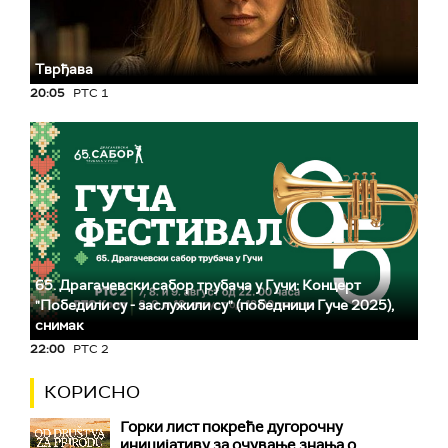
Тврђава
20:05
РТС 1
65. Драгачевски сабор трубача у Гучи: Концерт
"Победили су - заслужили су" (победници Гуче 2025),
снимак
22:00
РТС 2
КОРИСНО
Горки лист покреће дугорочну
иницијативу за очување знања о