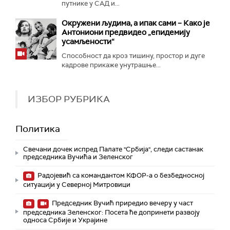
путнике у САД и...
Окружени људима, а ипак сами – Како је
Антониони предвидео „епидемију
усамљености“
Способност да кроз тишину, простор и дуге
кадрове прикаже унутрашње...
ИЗБОР РУБРИКА
Политика
Свечани дочек испред Палате "Србија", следи састанак
председника Вучића и Зеленског
Радојевић са командантом КФОР-а о безбедносној
ситуацији у Северној Митровици
Председник Вучић приредио вечеру у част
председника Зеленског: Посета ће допринети развоју
односа Србије и Украјине