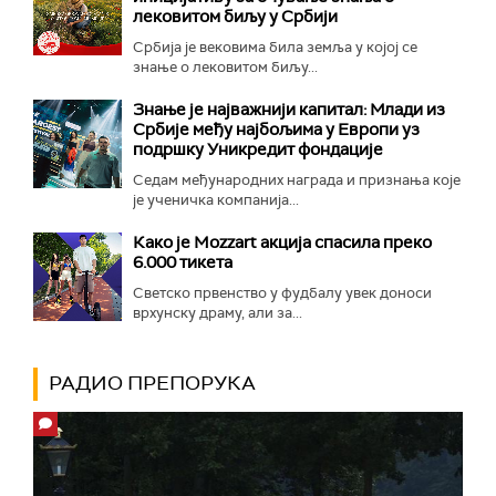
лековитом биљу у Србији
Србија је вековима била земља у којој се
знање о лековитом биљу...
Знање је најважнији капитал: Млади из
Србије међу најбољима у Европи уз
подршку Уникредит фондације
Седам међународних награда и признања које
је ученичка компанија...
Како је Mozzart акција спасила преко
6.000 тикета
Светско првенство у фудбалу увек доноси
врхунску драму, али за...
РАДИО ПРЕПОРУКА