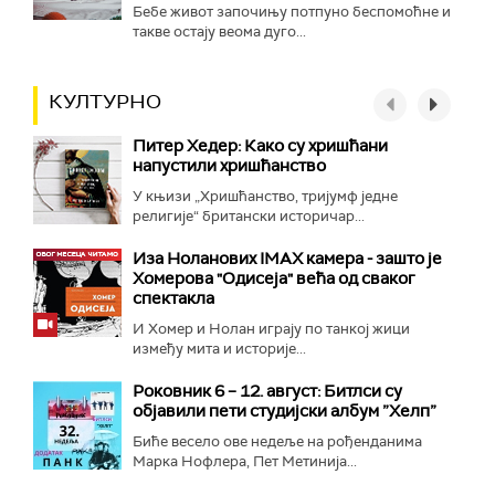
Бебе живот започињу потпуно беспомоћне и
такве остају веома дуго...
КУЛТУРНО
Питер Хедер: Како су хришћани
напустили хришћанство
У књизи „Хришћанство, тријумф једне
религије“ британски историчар...
Иза Ноланових IMAX камера - зашто је
Хомерова "Одисеја" већа од сваког
спектакла
И Хомер и Нолан играју по танкој жици
између мита и историје...
Роковник 6 – 12. август: Битлси су
објавили пети студијски албум ”Хелп”
Биће весело ове недеље на рођенданима
Марка Нофлера, Пет Метинија...