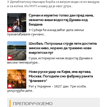
У Делиблатској пешчари борба са ватром води се из ваздуха
и са копна. Из МУП-а кажу да је овог јутра...
Сунчан и изузетно топао дан пред нама,
незнатно виши водостај Дунава код
Бездана
У Србији ће изнад већег дела земље
преовлађивати сунчано...
Шкобаљ: Потрошња струје лети достигла
зимски ниво, морамо да тражимо нови
енергетски пут
Суша, историјски низак водостај Дунава и
високе температуре...
Нови руски удар на Кијев, има жртава;
Москва: Погодили смо фабрику ракета
"фламинго"
Рат у Украјини – 1627. дан. Три особе,
укључујући дете...
ПРЕПОРУЧУЈЕМО