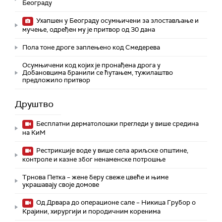
Београду
Ухапшен у Београду осумњичени за злостављање и
мучење, одређен му је притвор од 30 дана
Пола тоне дроге заплењено код Смедерева
Осумњичени код којих је пронађена дрога у
Добановцима бранили се ћутањем, тужилаштво
предложило притвор
Друштво
Бесплатни дерматолошки прегледи у више средина
на КиМ
Рестрикције воде у више села ариљске општине,
контроле и казне због ненаменске потрошње
Трнова Петка – жене беру свеже цвеће и њиме
украшавају своје домове
Од Дрвара до операционе сале – Никица Грубор о
Крајини, хирургији и породичним коренима