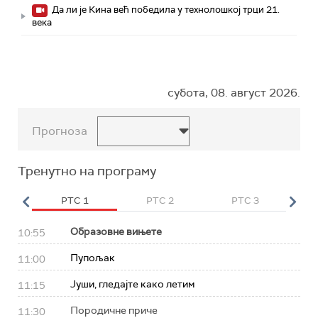
Да ли је Кина већ победила у технолошкој трци 21.
века
субота, 08. август 2026.
Прогноза
Тренутно на програму
HD
РТС 1
РТС 2
РТС 3
Р
Образовне вињете
10:55
Пупољак
11:00
Јуши, гледајте како летим
11:15
Породичне приче
11:30