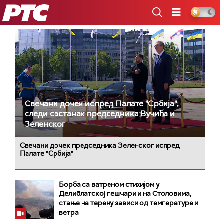
РТС
Свечани дочек испред Палате "Србија",
следи састанак председника Вучића и
Зеленског
Свечани дочек председника Зеленског испред
Палате "Србија"
Борба са ватреном стихијом у
Делиблатској пешчари и на Столовима,
стање на терену зависи од температуре и
ветра