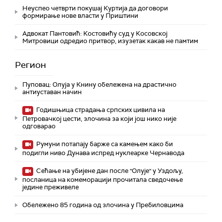
Неуспео четврти покушај Куртија да договори
формирање нове власти у Приштини
Адвокат Пантовић: Костовићу суд у Косовској
Митровици одредио притвор, изузетак какав не памтим
Регион
Пуповац: Олуја у Книну обележена на драстично
антиуставан начин
Годишњица страдања српских цивила на
Петровачкој цести, злочина за који још нико није
одговарао
Румуни потапају барже са камењем како би
подигли ниво Дунава испред нуклеарке Чернавода
Сећање на убијене дан после "Олује" у Уздољу,
посланица на комеморацији прочитала сведочење
једине преживеле
Обележено 85 година од злочина у Пребиловцима