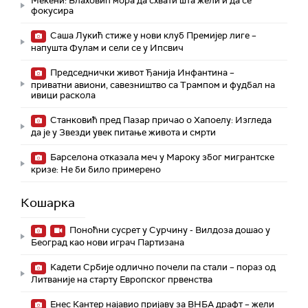
Мекени: Влаховић мора да схвати шта жели и да се
фокусира
Саша Лукић стиже у нови клуб Премијер лиге –
напушта Фулам и сели се у Ипсвич
Председнички живот Ђанија Инфантина –
приватни авиони, савезништво са Трампом и фудбал на
ивици раскола
Станковић пред Пазар причао о Хапоелу: Изгледа
да је у Звезди увек питање живота и смрти
Барселона отказала меч у Мароку због мигрантске
кризе: Не би било примерено
Кошарка
Поноћни сусрет у Сурчину - Вилдоза дошао у
Београд као нови играч Партизана
Кадети Србије одлично почели па стали – пораз од
Литваније на старту Европског првенства
Енес Кантер најавио пријаву за ВНБА драфт – жели