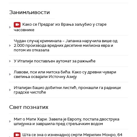
Занимљивости
Како се Предраг из Врања заљубио у старе
часовнике
Чудан случај криминала – Јапанка наручила више од
2.000 производа вредних десетине милиона евра и
потом их отказала
У Италији постављен аутомат за ражњиће
Лавови, пси или митска бића: Како су древни чувари
светиња освајали Источну Азију
Италијан бацио добитни листић, пронашли га радници
градске чистоће
Свет познатих
Мит о Мати Хари: Завела је Европу, постала двострука
шпијунка и завршила пред стрељачким водом
Шта се зна о изненадној смрти Мерилин Монро, 64