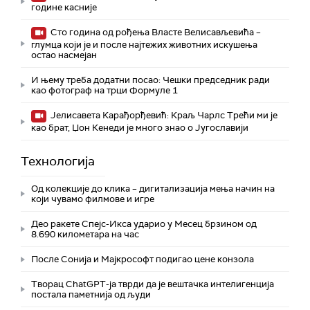
године касније
Сто година од рођења Власте Велисављевића –
глумца који је и после најтежих животних искушења
остао насмејан
И њему треба додатни посао: Чешки председник ради
као фотограф на трци Формуле 1
Јелисавета Карађорђевић: Краљ Чарлс Трећи ми је
као брат, Џон Кенеди је много знао о Југославији
Технологијa
Од колекције до клика – дигитализација мења начин на
који чувамо филмове и игре
Део ракете Спејс-Икса ударио у Месец брзином од
8.690 километара на час
После Сонија и Мајкрософт подигао цене конзола
Творац ChatGPT-ја тврди да је вештачка интелигенција
постала паметнија од људи