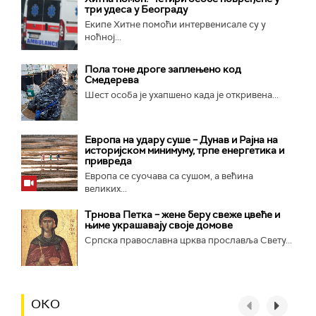
три удеса у Београду
Екипе Хитне помоћи интервенисале су у
ноћној...
Пола тоне дроге заплењено код
Смедерева
Шест особа је ухапшено када је откривена...
Европа на удару суше – Дунав и Рајна на
историјском минимуму, трпе енергетика и
привреда
Европа се суочава са сушом, а већина
великих...
Трнова Петка – жене беру свеже цвеће и
њиме украшавају своје домове
Српска православна црква прославља Свету...
ОКО