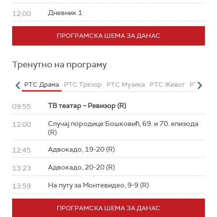
Дневник 1
12:00
ПРОГРАМСКА ШЕМА ЗА ДАНАС
Тренутно на програму
етарац
РТС Драма
РТС Трезор
РТС Музика
РТС Живот
РТС Кла
ТВ театар – Ревизор (R)
09:55
Случај породице Бошковић, 69. и 70. епизода
12:00
(R)
Адвокадо, 19-20 (R)
12:45
Адвокадо, 20-20 (R)
13:23
На путу за Монтевидео, 9-9 (R)
13:59
ПРОГРАМСКА ШЕМА ЗА ДАНАС