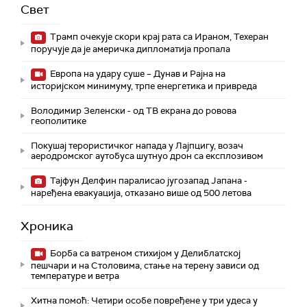
Свет
Трамп очекује скори крај рата са Ираном, Техеран
поручује да је америчка дипломатија пропала
Европа на удару суше – Дунав и Рајна на
историјском минимуму, трпе енергетика и привреда
Володимир Зеленски - од ТВ екрана до ровова
геополитике
Покушај терористичког напада у Лајпцигу, возач
аеродромског аутобуса шутнуо дрон са експлозивом
Тајфун Делфин паралисао југозапад Јапана -
наређена евакуација, отказано више од 500 летова
Хроника
Борба са ватреном стихијом у Делиблатској
пешчари и на Столовима, стање на терену зависи од
температуре и ветра
Хитна помоћ: Четири особе повређене у три удеса у