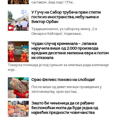
саставом „Бед сидс" (The...
У Гучу на Сабор трубача први стигли
гости из иностранства, међу њима и
Виктор Орбан
Традиционално, уз саборску химну „Са
Овчара и Каблара", подизање...
Чудан случај криминала – Јапанка
наручила више од 2.000 производа
вредних десетине милиона евра и потом
их отказала
Токијска полиција је под сумњом за ометање рада компаније
која...
Орао Феликс поново на слободи!
После више од девет месеци проведених у
заточеништву, орао крсташ...
Зашто би чињеница да се рађамо
беспомоћни могла да буде једна од
највећих предности човечанства