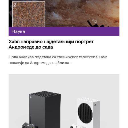
Наука
Хабл направио најдетаљнији портрет
Андромеде до сада
Нова анализа података са свемирског телескопа Хабл
показује да Андромеда, најближа...