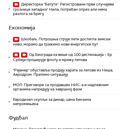
Директорка "Батута": Регистровани први случајеви
грознице западног Нила, потребан опрез али нема
разлога за бригу
Економија
Шкобаљ: Потрошња струје лети достигла зимски
ниво, морамо да тражимо нови енергетски пут
Од Београда ка више од 100 дестинација – Ер
Србија проширује флоту и мрежу летова
"Рајанер" обуставља продају карата за летове из Ниша;
Аеродром: Пратимо ситуацију
МОЛ: Преговори са продавцем НИС-а и надлежним
органима напредују ка завршној фази
Евродизел скупљи за динар, цена бензина
непромењена
Фудбал