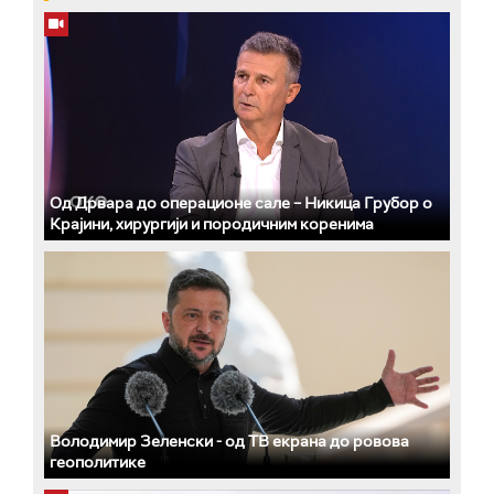
Од Дрвара до операционе сале – Никица Грубор о
Крајини, хирургији и породичним коренима
Володимир Зеленски - од ТВ екрана до ровова
геополитике