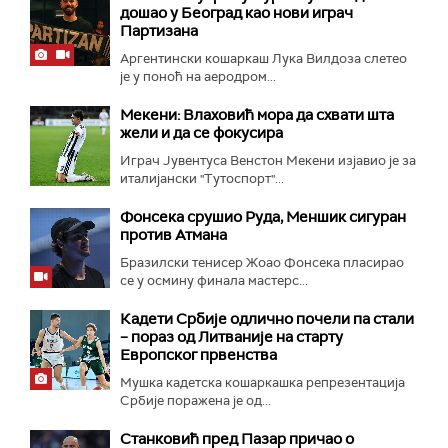
дошао у Београд као нови играч
Партизана
Аргентински кошаркаш Лука Вилдоза слетео
је у поноћ на аеродром...
Мекени: Влаховић мора да схвати шта
жели и да се фокусира
Играч Јувентуса Венстон Мекени изјавио је за
италијански "Тутоспорт"...
Фонсека срушио Руда, Меншик сигуран
против Атмана
Бразилски тенисер Жоао Фонсека пласирао
се у осмину финала мастерс...
Кадети Србије одлично почели па стали
– пораз од Литваније на старту
Европског првенства
Мушка кадетска кошаркашка репрезентација
Србије поражена је од...
Станковић пред Пазар причао о