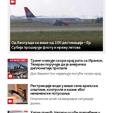
Од Београда ка више од 100 дестинација – Ер
Србија проширује флоту и мрежу летова
Трамп очекује скори крај рата са Ираном,
Техеран поручује да је америчка
дипломатија пропала
Док Вашингтон најављује могући скори крај...
Рестрикције воде у више села ариљске
општине, контроле и казне због
ненаменске потрошње
Општински штаб за ванредне ситуације
донео...
Хитна помоћ: Четири особе повређене у