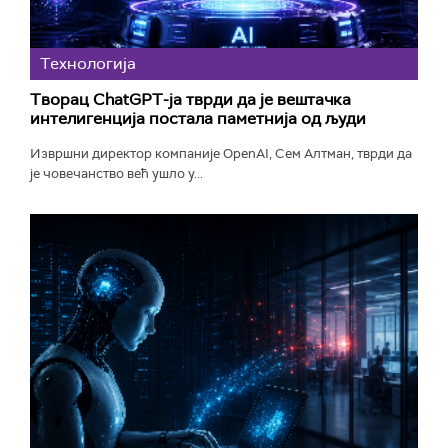
Технологијa
Творац ChatGPT-ја тврди да је вештачка
интелигенција постала паметнија од људи
Извршни директор компаније OpenAI, Сем Алтман, тврди да
је човечанство већ ушло у...