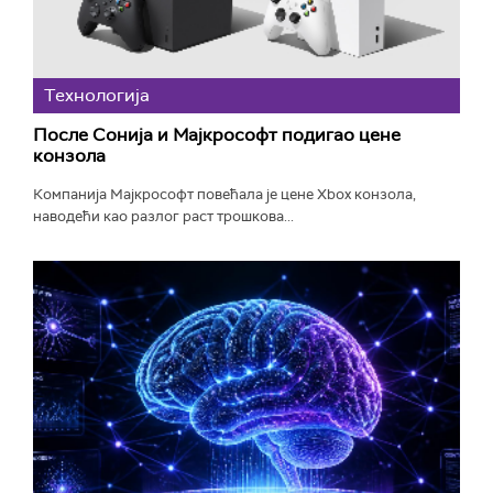
Технологијa
После Сонија и Мајкрософт подигао цене
конзола
Компанија Мајкрософт повећала је цене Xbox конзола,
наводећи као разлог раст трошкова...