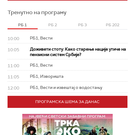
Тренутно на програму
РБ 1
РБ 2
РБ 3
РБ 202
РБ1, Вести
10:00
Доживети стоту: Како старење нације утиче на
10:05
пензиони систем Србије?
РБ1, Вести
11:00
РБ1, Изворишта
11:05
РБ1, Вести и извештај о водостању
12:00
ПРОГРАМСКА ШЕМА ЗА ДАНАС