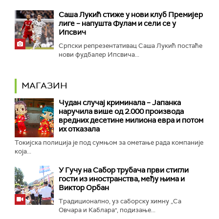
Саша Лукић стиже у нови клуб Премијер
лиге – напушта Фулам и сели се у
Ипсвич
Српски репрезентативац Саша Лукић постаће
нови фудбалер Ипсвича...
МАГАЗИН
Чудан случај криминала – Јапанка
наручила више од 2.000 производа
вредних десетине милиона евра и потом
их отказала
Токијска полиција је под сумњом за ометање рада компаније
која...
У Гучу на Сабор трубача први стигли
гости из иностранства, међу њима и
Виктор Орбан
Традиционално, уз саборску химну „Са
Овчара и Каблара", подизање...