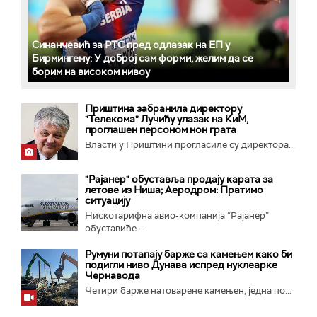
Синанчевић за РТС пред одлазак на ЕП у
Бирмингему: У доброј сам форми, желим да се
борим на високом нивоу
Приштина забранила директору
"Телекома" Лучићу улазак на КиМ,
проглашен персоном нон грата
Власти у Приштини прогласиле су директора...
"Рајанер" обуставља продају карата за
летове из Ниша; Аеродром: Пратимо
ситуацију
Нискотарифна авио-компанија “Рајанер”
обуставиће...
Румуни потапају барже са камењем како би
подигли ниво Дунава испред нуклеарке
Чернавода
Четири барже натоварене камењен, једна по...