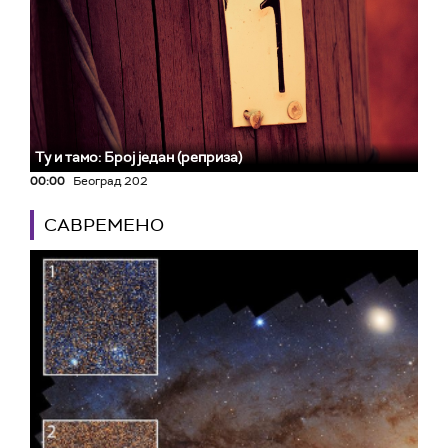
Ту и тамо: Број један (реприза)
00:00
Београд 202
САВРЕМЕНО