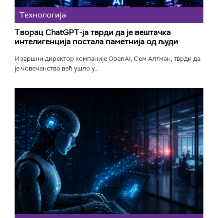
Технологијa
Творац ChatGPT-ја тврди да је вештачка
интелигенција постала паметнија од људи
Извршни директор компаније OpenAI, Сем Алтман, тврди да
је човечанство већ ушло у...