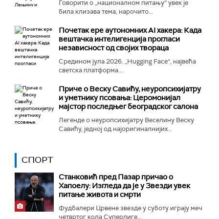
Говорити о „националном питању“ увек је
била клизава тема, нарочито...
Почетак ере аутономних AI хакера: Када
вештачка интелигенција прогласи
независност од својих твораца
Средином јула 2026. „Hugging Face“, највећа
светска платформа...
Приче о Веску Савићу, неуропсихијатру
и уметнику псовања: Церомонијал
мајстор последњег београдског салона
Легенде о неуропсихијатру Веселину Веску
Савићу, једној од најоригиналнијих...
СПОРТ
Станковић пред Пазар причао о
Хапоелу: Изгледа да је у Звезди увек
питање живота и смрти
Фудбалери Црвене звезде у суботу играју меч
четвртог кола Суперлиге...