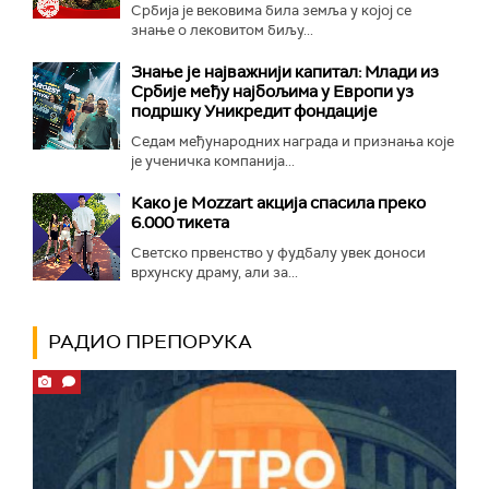
Србија је вековима била земља у којој се
знање о лековитом биљу...
Знање је најважнији капитал: Млади из
Србије међу најбољима у Европи уз
подршку Уникредит фондације
Седам међународних награда и признања које
је ученичка компанија...
Како је Mozzart акција спасила преко
6.000 тикета
Светско првенство у фудбалу увек доноси
врхунску драму, али за...
РАДИО ПРЕПОРУКА