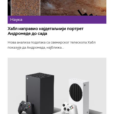
Наука
Хабл направио најдетаљнији портрет
Андромеде до сада
Нова анализа података са свемирског телескопа Хабл
показује да Андромеда, најближа...