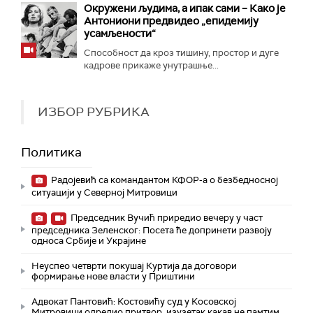
Окружени људима, а ипак сами – Како је
Антониони предвидео „епидемију
усамљености“
Способност да кроз тишину, простор и дуге
кадрове прикаже унутрашње...
ИЗБОР РУБРИКА
Политика
Радојевић са командантом КФОР-а о безбедносној
ситуацији у Северној Митровици
Председник Вучић приредио вечеру у част
председника Зеленског: Посета ће допринети развоју
односа Србије и Украјине
Неуспео четврти покушај Куртија да договори
формирање нове власти у Приштини
Адвокат Пантовић: Костовићу суд у Косовској
Митровици одредио притвор, изузетак какав не памтим