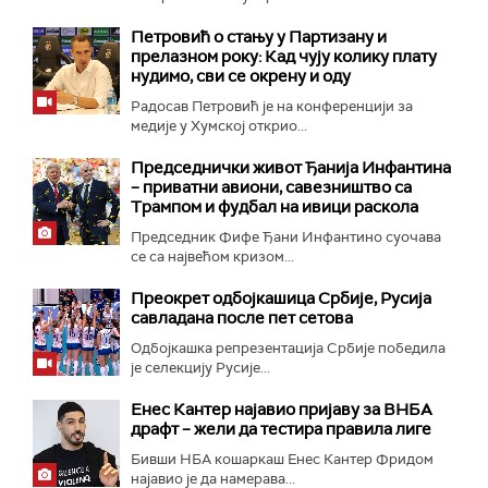
Петровић о стању у Партизану и
прелазном року: Кад чују колику плату
нудимо, сви се окрену и оду
Радосав Петровић је на конференцији за
медије у Хумској открио...
Председнички живот Ђанија Инфантина
– приватни авиони, савезништво са
Трампом и фудбал на ивици раскола
Председник Фифе Ђани Инфантино суочава
се са највећом кризом...
Преокрет одбојкашица Србије, Русија
савладана после пет сетова
Одбојкашка репрезентација Србије победила
је селекцију Русије...
Енес Кантер најавио пријаву за ВНБА
драфт – жели да тестира правила лиге
Бивши НБА кошаркаш Енес Кантер Фридом
најавио је да намерава...