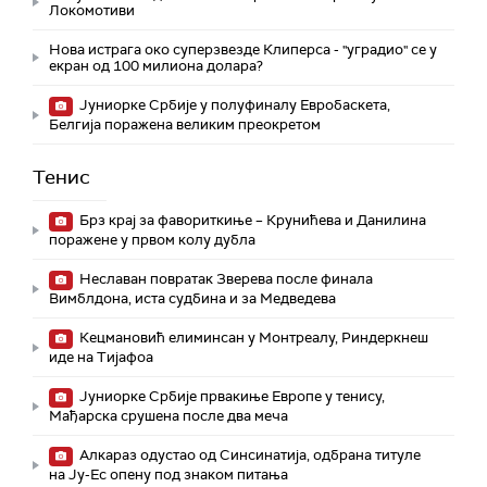
Локомотиви
Нова истрага око суперзвезде Клиперса - "уградио" се у
екран од 100 милиона долара?
Јуниорке Србије у полуфиналу Евробаскета,
Белгија поражена великим преокретом
Тенис
Брз крај за фавориткиње – Крунићева и Данилина
поражене у првом колу дубла
Неславан повратак Зверева после финала
Вимблдона, иста судбина и за Медведева
Кецмановић елиминсан у Монтреалу, Риндеркнеш
иде на Тијафоа
Јуниорке Србије првакиње Европе у тенису,
Мађарска срушена после два меча
Алкараз одустао од Синсинатија, одбрана титуле
на Ју-Ес опену под знаком питања