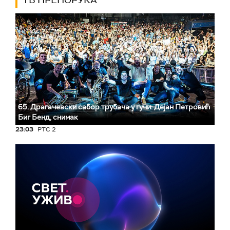
ТВ ПРЕПОРУКА
65. Драгачевски сабор трубача у гучи: Дејан Петровић
Биг Бeнд, снимак
23:03
РТС 2