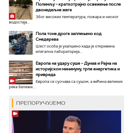
Полимљу – краткотрајно освежење после
двонедељне жеге
Због високих температура, пожара и ниског
водостаја...
Пола тоне дроге заплењено код
Смедерева
Шест особа је ухапшено када је откривена
илегална лабораторија...
Европа на удару суше – Дунав и Рајна на
историјском минимуму, трпе енергетика и
привреда
Европа се суочава са сушом, а већина великих
река бележи...
ПРЕПОРУЧУЈЕМО