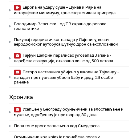
Европа на удару суше – Дунав и Рајна на
историјском минимуму, трпе енергетика и привреда
Володимир Зеленски - од ТВ екрана до ровова
геополитике
Покушај терористичког напада у Лајпцигу, возач
аеродромског аутобуса шутнуо дрон са експлозивом
Тајфун Делфин паралисао југозапад Јапана -
наређена евакуација, отказано више од 500 летова
Петоро наставника убијено у школи на Тајланду –
нападач пре пуцњаве убио и бабу и деду, 23 особе
рањене
Хроника
Ухапшен у Београду осумњичени за злостављање и
мучење, одређен му је притвор од 30 дана
Пола тоне дроге заплењено код Смедерева
Осумњичени код којих је пронађена дрога у