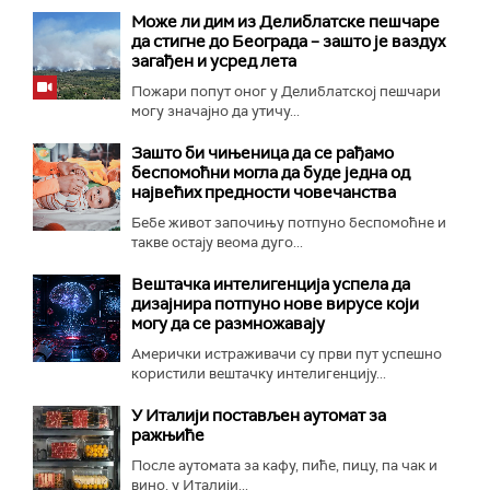
Може ли дим из Делиблатске пешчаре
да стигне до Београда – зашто је ваздух
загађен и усред лета
Пожари попут оног у Делиблатској пешчари
могу значајно да утичу...
Зашто би чињеница да се рађамо
беспомоћни могла да буде једна од
највећих предности човечанства
Бебе живот започињу потпуно беспомоћне и
такве остају веома дуго...
Вештачка интелигенција успела да
дизајнира потпуно нове вирусе који
могу да се размножавају
Амерички истраживачи су први пут успешно
користили вештачку интелигенцију...
У Италији постављен аутомат за
ражњиће
После аутомата за кафу, пиће, пицу, па чак и
вино, у Италији...