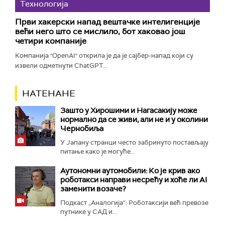
Технологијa
Први хакерски напад вештачке интелигенције
већи него што се мислило, бот хаковао још
четири компаније
Компанија "OpenAI" открила је да је сајбер-напад који су
извели одметнути ChatGPT...
НАТЕНАНЕ
Зашто у Хирошими и Нагасакију може
нормално да се живи, али не и у околини
Чернобиља
У Јапану странци често забринуто постављају
питање како је могуће...
Аутономни аутомобили: Ко је крив ако
роботакси направи несрећу и хоће ли AI
заменити возаче?
Подкаст „Аналогија“: Роботаксији већ превозе
путнике у САД и...