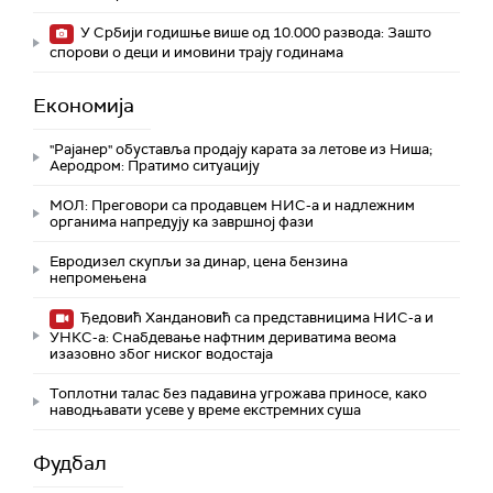
У Србији годишње више од 10.000 развода: Зашто
спорови о деци и имовини трају годинама
Економија
"Рајанер" обуставља продају карата за летове из Ниша;
Аеродром: Пратимо ситуацију
МОЛ: Преговори са продавцем НИС-а и надлежним
органима напредују ка завршној фази
Евродизел скупљи за динар, цена бензина
непромењена
Ђедовић Хандановић са представницима НИС-а и
УНКС-а: Снабдевање нафтним дериватима веома
изазовно због ниског водостаја
Топлотни талас без падавина угрожава приносе, како
наводњавати усеве у време екстремних суша
Фудбал