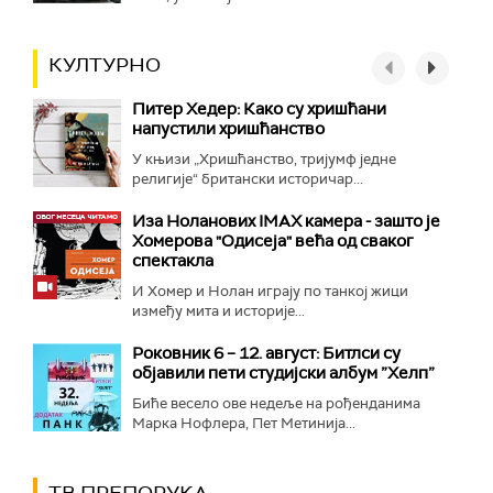
КУЛТУРНО
Питер Хедер: Како су хришћани
напустили хришћанство
У књизи „Хришћанство, тријумф једне
религије“ британски историчар...
Иза Ноланових IMAX камера - зашто је
Хомерова "Одисеја" већа од сваког
спектакла
И Хомер и Нолан играју по танкој жици
између мита и историје...
Роковник 6 – 12. август: Битлси су
објавили пети студијски албум ”Хелп”
Биће весело ове недеље на рођенданима
Марка Нофлера, Пет Метинија...