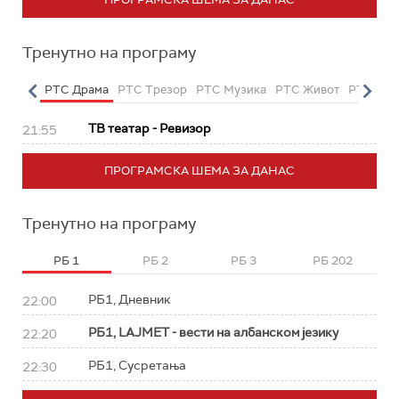
Тренутно на програму
етарац
РТС Драма
РТС Трезор
РТС Музика
РТС Живот
РТС Кла
ТВ театар - Ревизор
21:55
ПРОГРАМСКА ШЕМА ЗА ДАНАС
Тренутно на програму
РБ 1
РБ 2
РБ 3
РБ 202
РБ1, Дневник
22:00
РБ1, LAJMET - вести на албанском језику
22:20
РБ1, Сусретања
22:30