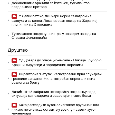
Добановцима бранили се ћутањем, тужилаштво
предложило притвор
У Делиблатској пешчари борба са ватром из
ваздуха и са копна; Локализован пожар на Жарачкој
планини и на Столовима
Тужилаштво покренуло истрагу поводом напада на
Стевана Филиповића
Друштво
Од Дрвара до операционе сале – Никица Грубор о
Крајини, хирургији и породичним коренима
Директорка "Батута": Регистровани први случајеви
грознице западног Нила, потребан опрез али нема
разлога за бригу
Дачић: Штаб забранио непотребну потрошњу воде,
ситуација са пожарима и водостајем нешто боља
Како расхладити аутомобил током врућина и шта
никако не смете да оставите у возилу – савети ауто-
механичара