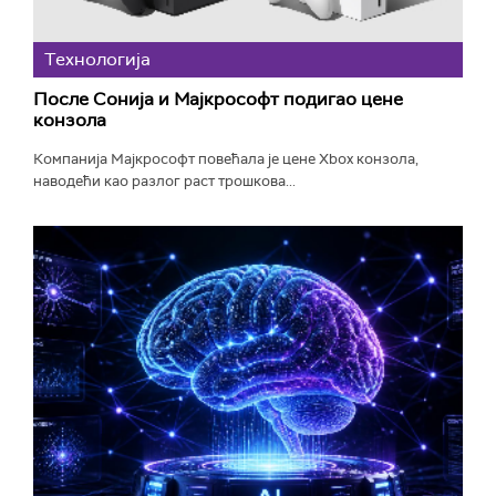
Технологијa
После Сонија и Мајкрософт подигао цене
конзола
Компанија Мајкрософт повећала је цене Xbox конзола,
наводећи као разлог раст трошкова...