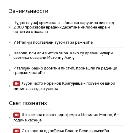
Занимљивости
Чудан случај криминала – Јапанка наручила више од
2.000 производа вредних десетине милиона евра и
потом их отказала
У Италији постављен аутомат за ражњиће
Лавови, пси или митска бића: Како су древни чувари
светиња освајали Источну Азију
Италијан бацио добитни листић, пронашли га радници
градске чистоће
Љубичасто море код Крагујевца – пољем се шири
мирис лаванде и успеха
Свет познатих
Шта се зна о изненадној смрти Мерилин Монро, 64
године касније
Сто година од рођења Власте Велисављевића –