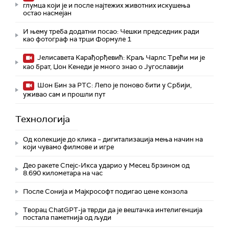
глумца који је и после најтежих животних искушења
остао насмејан
И њему треба додатни посао: Чешки председник ради
као фотограф на трци Формуле 1
Јелисавета Карађорђевић: Краљ Чарлс Трећи ми је
као брат, Џон Кенеди је много знао о Југославији
Шон Бин за РТС: Лепо је поново бити у Србији,
уживао сам и прошли пут
Технологијa
Од колекције до клика – дигитализација мења начин на
који чувамо филмове и игре
Део ракете Спејс-Икса ударио у Месец брзином од
8.690 километара на час
После Сонија и Мајкрософт подигао цене конзола
Творац ChatGPT-ја тврди да је вештачка интелигенција
постала паметнија од људи