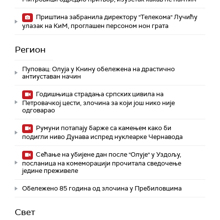
Приштина забранила директору "Телекома" Лучићу
улазак на КиМ, проглашен персоном нон грата
Регион
Пуповац: Олуја у Книну обележена на драстично
антиуставан начин
Годишњица страдања српских цивила на
Петровачкој цести, злочина за који још нико није
одговарао
Румуни потапају барже са камењем како би
подигли ниво Дунава испред нуклеарке Чернавода
Сећање на убијене дан после "Олује" у Уздољу,
посланица на комеморацији прочитала сведочење
једине преживеле
Обележено 85 година од злочина у Пребиловцима
Свет