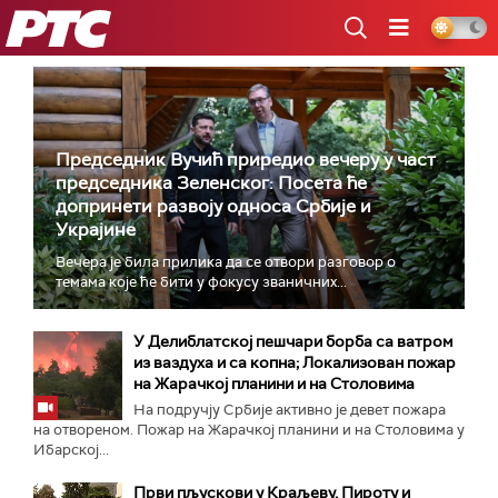
РТС
Председник Вучић приредио вечеру у част
председника Зеленског: Посета ће
допринети развоју односа Србије и
Украјине
Вечера је била прилика да се отвори разговор о
темама које ће бити у фокусу званичних...
У Делиблатској пешчари борба са ватром
из ваздуха и са копна; Локализован пожар
на Жарачкој планини и на Столовима
На подручју Србије активно је девет пожара
на отвореном. Пожар на Жарачкој планини и на Столовима у
Ибарској...
Први пљускови у Краљеву, Пироту и