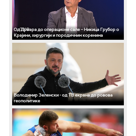
Од Дрвара до операционе сале – Никица Грубор о
Крајини, хирургији и породичним коренима
Володимир Зеленски - од ТВ екрана до ровова
геополитике