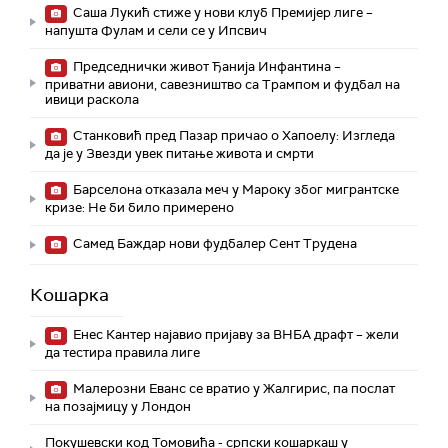
Саша Лукић стиже у нови клуб Премијер лиге –
напушта Фулам и сели се у Ипсвич
Председнички живот Ђанија Инфантина –
приватни авиони, савезништво са Трампом и фудбал на
ивици раскола
Станковић пред Пазар причао о Хапоелу: Изгледа
да је у Звезди увек питање живота и смрти
Барселона отказала меч у Мароку због мигрантске
кризе: Не би било примерено
Самед Баждар нови фудбалер Сент Трудена
Кошарка
Енес Кантер најавио пријаву за ВНБА драфт – жели
да тестира правила лиге
Малерозни Еванс се вратио у Жалгирис, па послат
на позајмицу у Лондон
Покушевски код Томовића - српски кошаркаш у