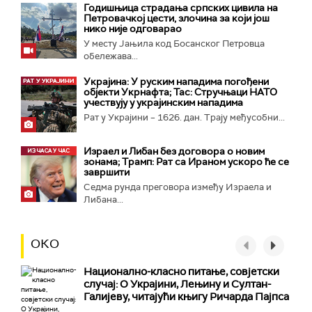
Годишњица страдања српских цивила на
Петровачкој цести, злочина за који још
нико није одговарао
У месту Јањила код Босанског Петровца
обележава...
Украјина: У руским нападима погођени
објекти Укрнафта; Тас: Стручњаци НАТО
учествују у украјинским нападима
Рат у Украјини – 1626. дан. Трају међусобни...
Израел и Либан без договора о новим
зонама; Трамп: Рат са Ираном ускоро ће се
завршити
Седма рунда преговора између Израела и
Либана...
ОКО
Национално-класнo питање, совјетски
случај: О Украјини, Лењину и Султан-
Галијеву, читајући књигу Ричарда Пајпса