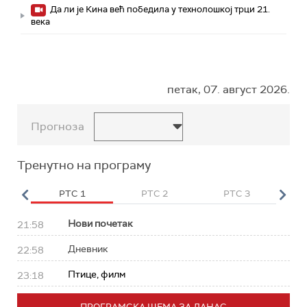
Да ли је Кина већ победила у технолошкој трци 21.
века
петак, 07. август 2026.
Прогноза
Тренутно на програму
HD
РТС 1
РТС 2
РТС 3
Р
Нови почетак
21:58
Дневник
22:58
Птице, филм
23:18
ПРОГРАМСКА ШЕМА ЗА ДАНАС