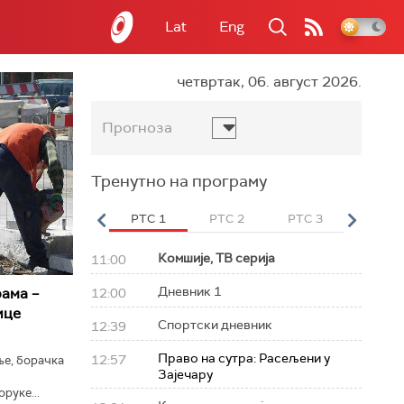
Lat
Eng
четвртак, 06. август 2026.
Прогноза
Тренутно на програму
вет
РТС HD
РТС 1
РТС 2
РТС 3
РТС Св
Комшије, ТВ серија
11:00
Дневник 1
ама –
12:00
ице
Спортски дневник
12:39
Право на сутра: Расељени у
12:57
ње, борачка
Зајечару
руке...