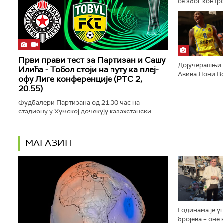
се због контр
комерцијални
приватним инв
Први прави тест за Партизан и Сашу
Дојучерашњи 
Илића - Тобол стоји на путу ка плеј-
Авива Лони Во
офу Лиге конференције (РТС 2,
играће за Ден
20.55)
амерички медиј
Фудбалери Партизана од 21.00 час на
стадиону у Хумској дочекују казахстански
Тобол у првом мечу трећег кола
квалификација за Лигу конференције.
Директан...
МАГАЗИН
Годинама је у
бројева – оне