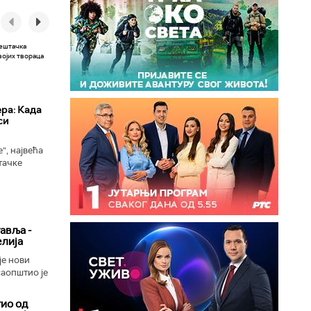
ера: Када
си
“, највећа
тачке
 сада
ономни...
авља -
елија
је нови
саопштио је
ио од