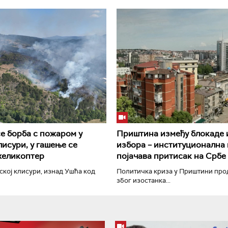
РТС Класика
РТС Кол
е борба с пожаром у
Приштина између блокаде 
лисури, у гашење се
избора – институционална
 хеликоптер
појачава притисак на Србе
кој клисури, изнад Ушћа код
Политичка криза у Приштини про
због изостанка...