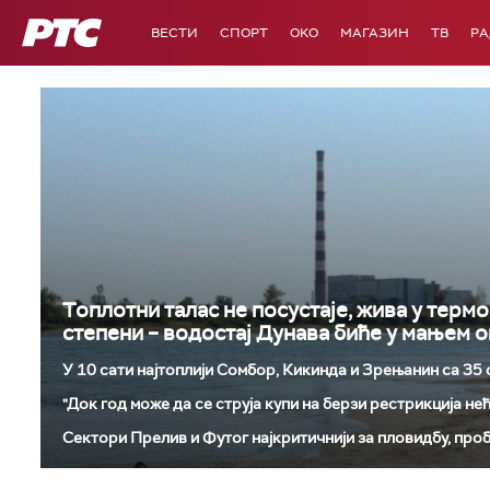
РТС
ВЕСТИ
СПОРТ
OKO
МАГАЗИН
ТВ
Р
Топлотни талас не посустаје, жива у терм
степени – водостај Дунава биће у мањем о
У 10 сати најтоплији Сомбор, Кикинда и Зрењанин са 35
"Док год може да се струја купи на берзи рестрикција нећ
Сектори Прелив и Футог најкритичнији за пловидбу, про