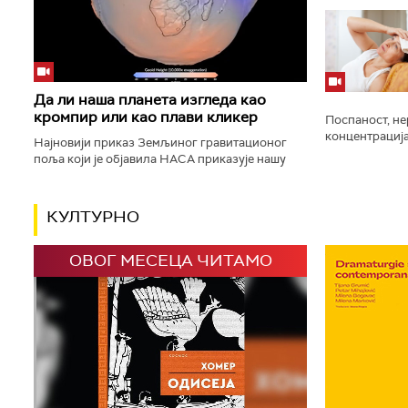
значење јер с
драгу особу. С
Да ли наша планета изгледа као
кромпир или као плави кликер
Поспаност, не
концентрација
Најновији приказ Земљиног гравитационог
температура, 
поља који је објавила НАСА приказује нашу
покушавају да
планету као „кромпир", уместо познатог
„плавог кликера", што је изазвало...
КУЛТУРНО
ОВОГ МЕСЕЦА ЧИТАМО