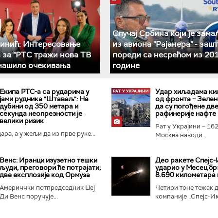
Случај Србина који је зама
инић: Интересовање
из авиона "Рајанера" - зашт
 за "РТС тражи нова ТВ
пореди са несрећом из 201
машило очекивања
године
Екипа РТС-а са рударима у
Удар хиљадама ки
јами рудника "Штаваљ": На
од фронта – Зелен
дубини од 350 метара и
да су погођене дв
секунда неопрезности је
рафинерије нафте
велики ризик
Рат у Украјини – 162
ра, а у жељи да из прве руке...
Москва наводи...
Венс: Иранци изузетно тешки
Део ракете Спејс-
људи, преговори ће потрајати;
ударио у Месец бр
две експлозије код Ормуза
8.690 километара 
Америччки потпредседник Џеј
Четири тоне тежак д
Ди Венс поручује...
компаније „Спејс-Икс