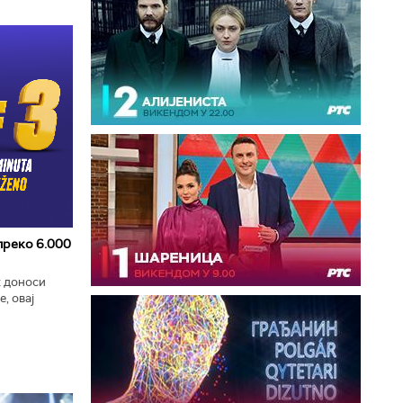
 преко 6.000
к доноси
, овај
zart
ла...