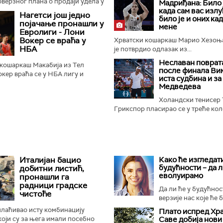
оверзног плана о продаји удела у
Мадриђана: Било 
м правима за Светско првенство
када сам вас излу
Нагетси још једно
било је и оних кад
еститорима...
појачање пронашли у
мене
Евролиги - Лони
Вокер се враћа у
Хрватски кошаркаш Марио Хезоњ
НБА
је потврдио одлазак из...
Неславан поврат
кошаркаш Макабија из Тел
после финала Ви
кер враћа се у НБА лигу и
иста судбина и за
вер нагетсе, пренели су
Медведева
и...
Холандски тенисер
Грикспор пласирао се у треће коло
Италијан бацио
Како ће изгледат
будућности – да 
добитни листић,
еволуирамо
пронашли га
радници градске
Да ли ће у будућнос
чистоће
верзије нас које ће б
плаћивао исту комбинацију
Плато испред Хр
 који су за њега имали посебно
Саве добија нови