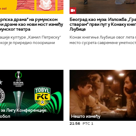
рпска драма“ на румунском
Београд као муза: Изложба „Гра
ири драме као нови мост између
стварам“ први пут у Конаку кне
мунског театра
Љубице
ције културе „Камил Петреску“
Конак кнегиње Љубице овог лета 
 које је приредио позоришни
место сусрета савремене уметност
-а Слободан Савић, представља
историјског наслеђа. Изложба „Бе
ску драмску књижевност...
у коме стварам", је традиционални.
 за Лигу Конференције:
Тобол
Нешто између
21:56
РТС 1