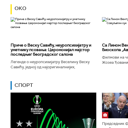
ОКО
Приче о Веску Савићу, неуропсихијатру и
Са Лином Вен
уметнику псовања: Церомонијал мајстор
биоскопа „Ав
последњег београдског салона
Филмови на чи
Легенде о неуропсихијатру Веселину Веску
Жозеа Ђованиј
Савићу, једној од најоригиналнијих,
нешто о усамљ
најколоритнијих, најраскошнијих,
људског матери
најконтроверзнијих и најлуђих особа у
Београду...
СПОРТ
Председник Ф