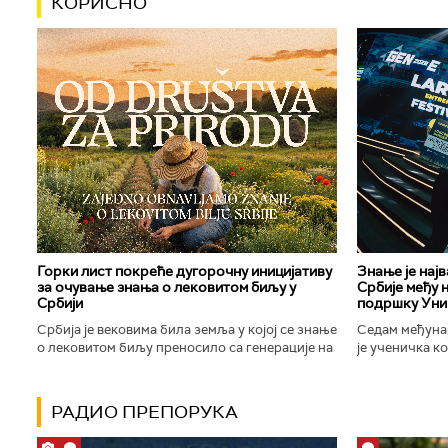
КОРИСНО
Горки лист покреће дугорочну иницијативу
Знање је нај
за очување знања о лековитом биљу у
Србије међу 
Србији
подршку Уни
Србија је вековима била земља у којој се знање
Седам међуна
о лековитом биљу преносило са генерације на
је ученичка к
генерацију. Људи су познавали биљке које
Техничке школ
расту око њих, знали...
Новог Сада осв
РАДИО ПРЕПОРУКА