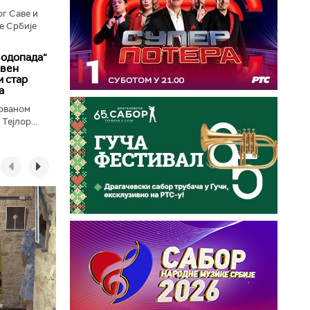
г Саве и
е Србије
водопада“
ивен
 стар
а
лованом
Тејлор...