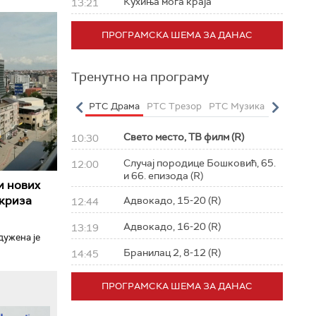
Кухиња мога краја
13:21
ПРОГРАМСКА ШЕМА ЗА ДАНАС
Тренутно на програму
о
РТС Полетарац
РТС Драма
РТС Трезор
РТС Музика
РТС Жив
Свето место, ТВ филм (R)
10:30
Случај породице Бошковић, 65.
12:00
и 66. епизода (R)
и нових
 криза
Адвокадо, 15-20 (R)
12:44
Адвокадо, 16-20 (R)
13:19
дужена је
Бранилац 2, 8-12 (R)
14:45
ПРОГРАМСКА ШЕМА ЗА ДАНАС