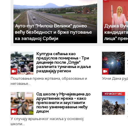
Ауто-пут "Милош Велики" донео
Душка Вуч
већу безбедност и брже путовање
кандидата
ка западној Србији
лица" пре
Култура сећања као
предуслов помирења ­- Три
деценије после „Олује“
различита тумачења и даље
раздвајају регион
Поштовање према жртвама, образовање и
Уочи Дана руда
неговање...
Од школе у Мрчајевцима до
друштвених мрежа – како
препознати и зауставити
полно узнемиравање међу
децом
У случају вршњачког насиља у основној
школи...