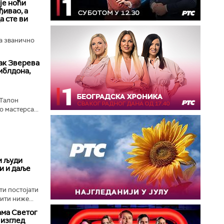
је ноћи
ђивао, а
а сте ви
а званично
ак Зверева
мблдона,
 Талон
 мастерса...
и људи
ли и даље
ти постојати
ити ниже...
ама Светог
 изглед