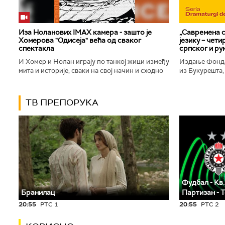
Иза Ноланових IMAX камера - зашто је
„Савремена с
Хомерова "Одисеја" већа од сваког
језику – чет
спектакла
српског и ру
И Хомер и Нолан играју по танкој жици између
Издање Фонда
мита и историје, сваки на свој начин и сходно
из Букурешта,
духу свог времена. Овај други је направио
критичар РТС
филм који је после...
савремену срп
ТВ ПРЕПОРУКА
Фудбал - Кв.
Бранилац
Партизан - 
20:55
РТС 1
20:55
РТС 2