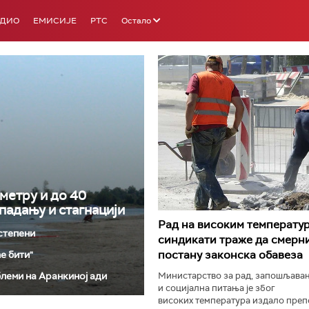
АДИО
ЕМИСИЈЕ
РТС
Остало
РТС 3
РТС С
ометру и до 40
падању и стагнацији
Рад на високим температур
 степени
синдикати траже да смерн
постану законска обавеза
е бити"
блеми на Аранкиној ади
Министарство за рад, запошљава
и социјална питања је због
високих температура издало препо