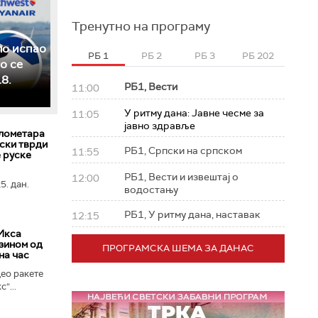
Тренутно на програму
ло испао
РБ 1
РБ 2
РБ 3
РБ 202
о се
8.
РБ1, Вести
11:00
У ритму дана: Јавне чесме за
11:05
јавно здравље
лометара
ски тврди
РБ1, Српски на српском
11:55
е руске
РБ1, Вести и извештај о
12:00
5. дан.
водостању
РБ1, У ритму дана, наставак
12:15
Икса
зином од
ПРОГРАМСКА ШЕМА ЗА ДАНАС
на час
ео ракете
“...