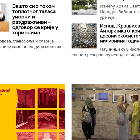
у били везани за успомену на
Зашто смо током
Између Храма Свето
ваки пут исти...
топлотног таласа
Народне библиотек
уморни и
уређује...
раздражљиви –
Испод „Крвавих 
одговор се крије у
Антарктика откр
хормонима
древни екосистем
милионима годин
рвоза, главобоља и слабија
 нису само последица високих
Научници су у изо
већ и начина на који хормони
сланом резервоару испод глечера 
 заштите организам...