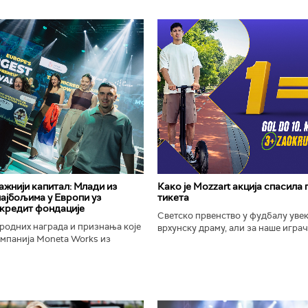
важнији капитал: Млади из
Како је Mozzart акција спасила
најбољима у Европи уз
тикета
кредит фондације
Светско првенство у фудбалу уве
родних награда и признања које
врхунску драму, али за наше играче
омпанија Moneta Works из
шампионат остаће упамћен по Moz
е "Милева Марић Ајнштајн" из
промоцији која је потпуно промени
ојила на највећем...