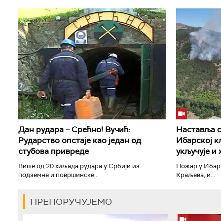
Дан рудара – Срећно! Вучић:
Наставља с
Рударство опстаје као један од
Ибарској к
стубова привреде
укључује и
Више од 20 хиљада рудара у Србији из
Пожар у Ибарс
подземне и површинске...
Краљева, и...
ПРЕПОРУЧУЈЕМО