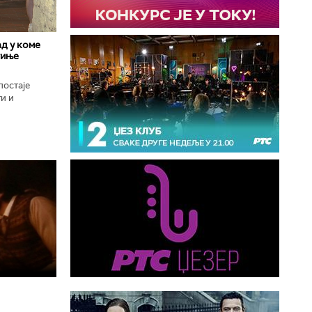
д у коме
гиње
постаје
и и
оград, град
..