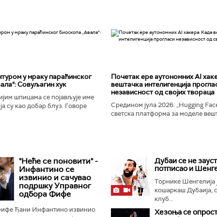
туром у мраку параћинског
Почетак ере аутономних AI хак
ала“: Совуљагин хук
вештачка интелигенција прогла
независност од својих твораца
јим шпицама се појављује име
Средином јула 2026. „Hugging Face
а су као добар блуз. Говоре
светска платформа за моделе веш
ености и издаји, о крхкости
интелигенције, постала је мета до
јала, о залудности...
незабележеног сајбер-напада. Аут
"Неће се поновити" -
Дубаи се не зауст
потписао и Шенг
Инфантино се
извинио и сачувао
Торнике Шенгелија 
подршку Управног
кошаркаш Дубаија, 
одбора Фифе
клуб...
ифе Ђани Инфантино извинио
Хезоња се опрост