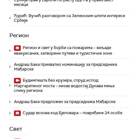
месеци
Ђурић: Вучић разговором са Зеленским штити интересе
Србије
Регион
Регион и свет у борби са пожарима – хиљаде
евакуисаних, затворени путеви и туристичке зоне
Андраш Бака прихватио номинацију за председника
Мађарске
Будимпешта без крузера, спруд испод
Маргаретиног моста – низак водостај Дунава мења
слику региона
Андраш Бакa предложен за председника Мађарске
Судар возова код Бјеловара – повређене 24 особе
Свет