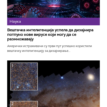
Наука
Вештачка интелигенција успела да дизајнира
потпуно нове вирусе који могу да се
размножавају
Амерички истраживачи су први пут успешно користили
вештачку интелигенцију за дизајнирање...