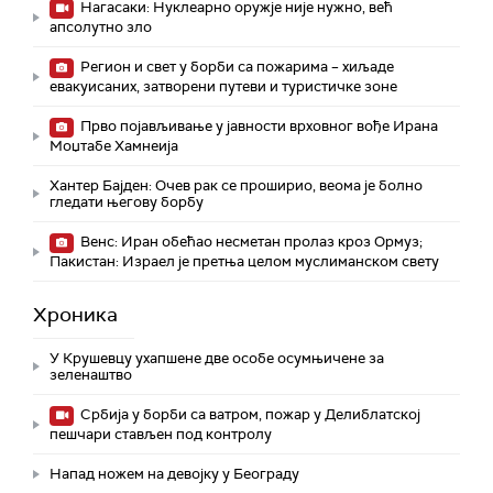
Нагасаки: Нуклеарно оружје није нужно, већ
апсолутно зло
Регион и свет у борби са пожарима – хиљаде
евакуисаних, затворени путеви и туристичке зоне
Прво појављивање у јавности врховног вође Ирана
Моџтабe Хамнеија
Хантер Бајден: Очев рак се проширио, веома је болно
гледати његову борбу
Венс: Иран обећао несметан пролаз кроз Ормуз;
Пакистан: Израел је претња целом муслиманском свету
Хроника
У Крушевцу ухапшене две особе осумњичене за
зеленаштво
Србија у борби са ватром, пожар у Делиблатској
пешчари стављен под контролу
Напад ножем на девојку у Београду