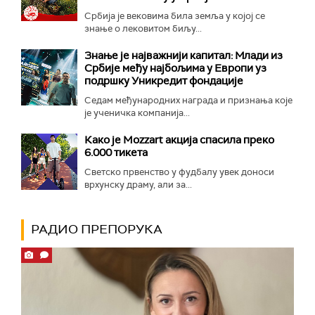
Србија је вековима била земља у којој се
знање о лековитом биљу...
Знање је најважнији капитал: Млади из
Србије међу најбољима у Европи уз
подршку Уникредит фондације
Седам међународних награда и признања које
је ученичка компанија...
Како је Mozzart акција спасила преко
6.000 тикета
Светско првенство у фудбалу увек доноси
врхунску драму, али за...
РАДИО ПРЕПОРУКА