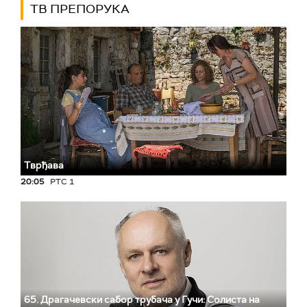
ТВ ПРЕПОРУКА
Тврђава
20:05
РТС 1
65. Драгачевски сабор трубача у Гучи: Солиста на