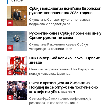
СПОРТ
Србија кандидат за домаћина Европског
рукометног првенства 2034. године
Скупштина Српског рукометног савеза
подржала је предлог да са...
Рукометни савез Србије променио име у
Српски рукометни савез
Скупштина Рукометног савеза Србије
усвојила је на седници нови...
Ник Вајлер-Баб нови кошаркаш Црвене
звезде
Немачки репрезентативац Ник Вајлер-Баб
нови је кошаркаш Црвене...
Фифа о притисцима на Инфантина:
Покушај да се оптужбама постигне оно
што није могуће гласањем
Светска фудбалска федерација оштро је
реаговала на све веће притиске...