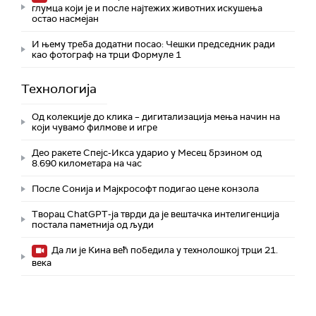
глумца који је и после најтежих животних искушења
остао насмејан
И њему треба додатни посао: Чешки председник ради
као фотограф на трци Формуле 1
Технологијa
Од колекције до клика – дигитализација мења начин на
који чувамо филмове и игре
Део ракете Спејс-Икса ударио у Месец брзином од
8.690 километара на час
После Сонија и Мајкрософт подигао цене конзола
Творац ChatGPT-ја тврди да је вештачка интелигенција
постала паметнија од људи
Да ли је Кина већ победила у технолошкој трци 21.
века