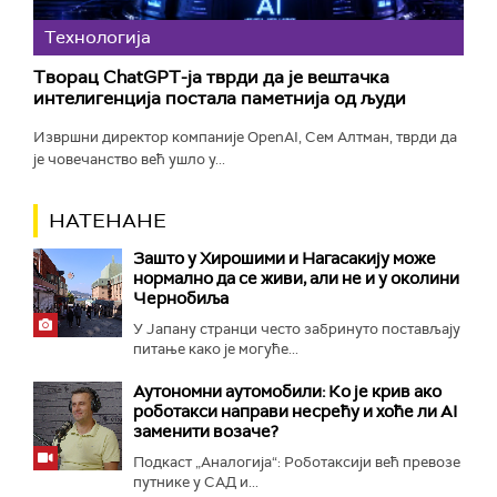
Технологијa
Творац ChatGPT-ја тврди да је вештачка
интелигенција постала паметнија од људи
Извршни директор компаније OpenAI, Сем Алтман, тврди да
је човечанство већ ушло у...
НАТЕНАНЕ
Зашто у Хирошими и Нагасакију може
нормално да се живи, али не и у околини
Чернобиља
У Јапану странци често забринуто постављају
питање како је могуће...
Аутономни аутомобили: Ко је крив ако
роботакси направи несрећу и хоће ли AI
заменити возаче?
Подкаст „Аналогија“: Роботаксији већ превозе
путнике у САД и...