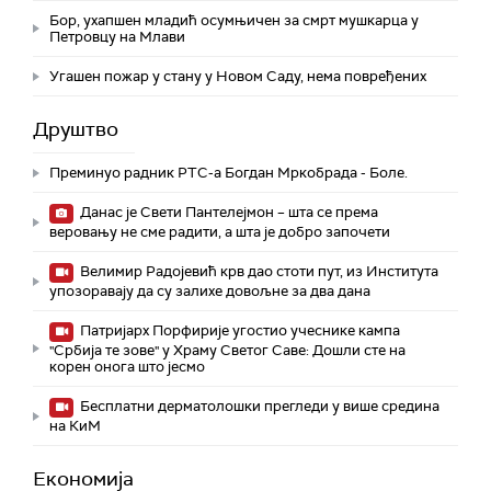
Бор, ухапшен младић осумњичен за смрт мушкарца у
Петровцу на Млави
Угашен пожар у стану у Новом Саду, нема повређених
Друштво
Преминуо радник РТС-а Богдан Мркобрада - Боле.
Данас је Свети Пантелејмон – шта се према
веровању не сме радити, а шта је добро започети
Велимир Радојевић крв дао стоти пут, из Института
упозоравају да су залихе довољне за два дана
Патријарх Порфирије угостио учеснике кампа
"Србија те зове" у Храму Светог Саве: Дошли сте на
корен онога што јесмо
Бесплатни дерматолошки прегледи у више средина
на КиМ
Економија