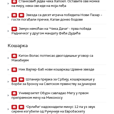
Станковић једва чека Хапоел: Оставите ове момке
на миру, нека све иде на моја леђа
Звезда са десет играча победила Нови Пазар –
гости погађали пречке, Катаи донео бодове
Земун немоћан на "Чика Дачи" - прва победа
Радничког у другом мандату Феђе Дудића
Кошарка
Китон Волас потписао двогодишњи уговор са
Макабијем
Ник Вајлер-Баб нови кошаркаш Црвене звезде
Шпанија прејакa за Србију, кошаркашице у
борби за бронзу на Светском првенству за јуниорке
Универзитет Обурн савладао Мегу у првом
припремном мечу на Миконосу
"Орлићи" надокнадили минус 12 па уз звук
сирене изгубили од Румуније на Евробаскету