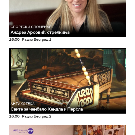
СПОРТСКИ СПОМЕНАР
Андреа Арсовић, стрелкиња
16:00
Радио Београд 1
АНТИКОТЕКА
Свите за чембало Хендла и Персла
16:00
Радио Београд 2