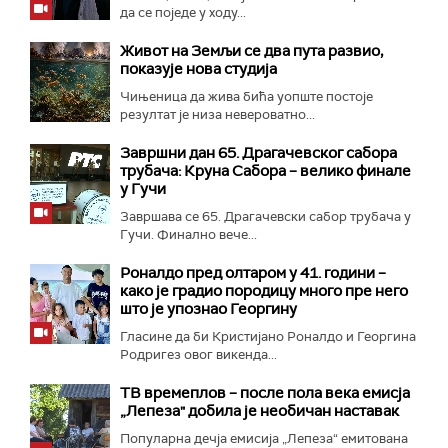
да се поједе у ходу...
Живот на Земљи се два пута развио,
показује нова студија
Чињеница да жива бића уопште постоје
резултат је низа невероватно...
Завршни дан 65. Драгачевског сабора
трубача: Круна Сабора – велико финале
у Гучи
Завршава се 65. Драгачевски сабор трубача у
Гучи. Финално вече...
Роналдо пред олтаром у 41. години –
како је градио породицу много пре него
што је упознао Георгину
Гласине да би Кристијано Роналдо и Георгина
Родригез овог викенда...
ТВ времеплов – после пола века емисја
„Лепеза" добила је необичан наставак
Популарна дечја емисија „Лепеза“ емитована