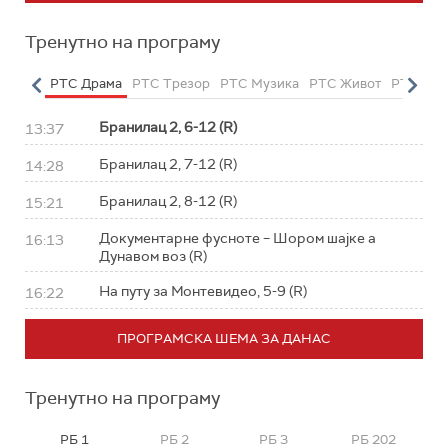
Тренутно на програму
етарац
РТС Драма
РТС Трезор
РТС Музика
РТС Живот
РТС Кла
Бранилац 2, 6-12 (R)
13:37
Бранилац 2, 7-12 (R)
14:28
Бранилац 2, 8-12 (R)
15:21
Документарне фусноте – Шором шајке а
16:13
Дунавом воз (R)
На путу за Монтевидео, 5-9 (R)
16:22
ПРОГРАМСКА ШЕМА ЗА ДАНАС
Тренутно на програму
РБ 1
РБ 2
РБ 3
РБ 202