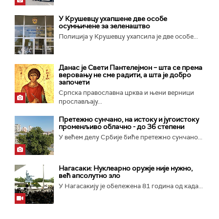
У Крушевцу ухапшене две особе
осумњичене за зеленаштво
Полиција у Крушевцу ухапсила је две особе...
Данас је Свети Пантелејмон – шта се према
веровању не сме радити, а шта је добро
започети
Српска православна црква и њени верници
прослављају...
Претежно сунчано, на истоку и југоистоку
променљиво облачно - до 36 степени
У већем делу Србије биће претежно сунчано...
Нагасаки: Нуклеарно оружје није нужно,
већ апсолутно зло
У Нагасакију је обележена 81 година од када...