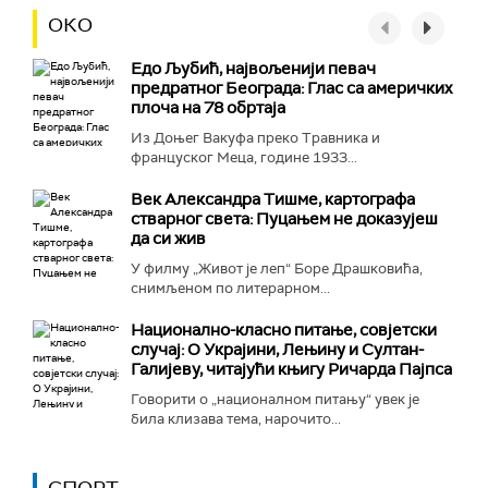
ОКО
Едо Љубић, највољенији певач
предратног Београда: Глас са америчких
плоча на 78 обртаја
Из Доњег Вакуфа преко Травника и
француског Меца, године 1933...
Век Александра Тишме, картографа
стварног света: Пуцањем не доказујеш
да си жив
У филму „Живот је леп“ Боре Драшковића,
снимљеном по литерарном...
Национално-класнo питање, совјетски
случај: О Украјини, Лењину и Султан-
Галијеву, читајући књигу Ричарда Пајпса
Говорити о „националном питању“ увек је
била клизава тема, нарочито...