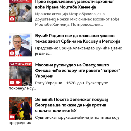
Прво појављивање у јавности врховног
вође Ирана Моџтабe Хамнеија
Иранска агенција Мехр објавила је на
друштвеној мрежи Икс снимак врховног вође
Моџтабе Хамнеија. Потпредседник...
Вучић: Радимо све да олакшамо ужасно
тежак живот Србима на Косову и Метохији
Председник Србије Александар Вучић изјавио
је данас...
Масовни руски удар на Одесу; зашто
Финска неће испоручити ракете "патриот"
Украјини
Рат у Украјини – 1628. дан. Руске трупе
покренуле су...
Зечевић: Посета Зеленског покушај
Београда да покаже да није против
спољне политике ЕУ
Суштинска порука домаћина је политика коју
председник...