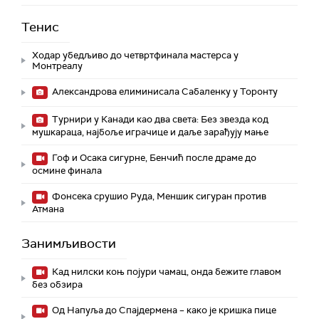
Тенис
Ходар убедљиво до четвртфинала мастерса у
Монтреалу
Александрова елиминисала Сабаленку у Торонту
Турнири у Канади као два света: Без звезда код
мушкараца, најбоље играчице и даље зарађују мање
Гоф и Осака сигурне, Бенчић после драме до
осмине финала
Фонсека срушио Руда, Меншик сигуран против
Атмана
Занимљивости
Кад нилски коњ појури чамац, онда бежите главом
без обзира
Од Напуља до Спајдермена – како је кришка пице