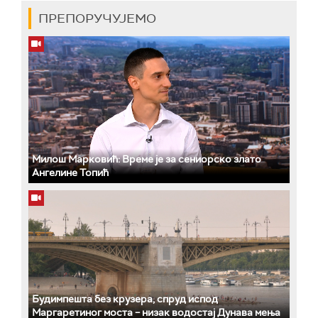
ПРЕПОРУЧУЈЕМО
Милош Марковић: Време је за сениорско злато
Ангелине Топић
Будимпешта без крузера, спруд испод
Маргаретиног моста – низак водостај Дунава мења