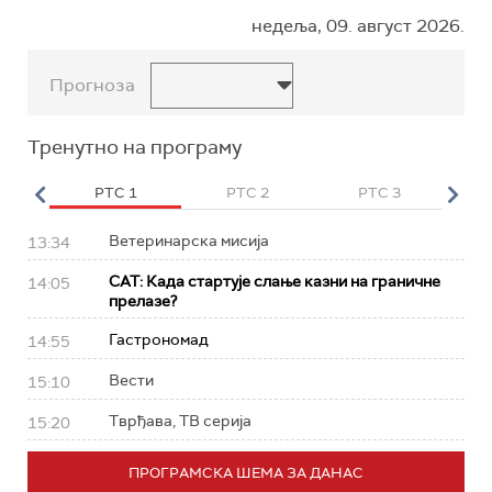
недеља, 09. август 2026.
Прогноза
Тренутно на програму
HD
РТС 1
РТС 2
РТС 3
Р
Ветеринарска мисија
13:34
САТ: Када стартује слање казни на граничне
14:05
прелазе?
Гастрономад
14:55
Вести
15:10
Тврђава, ТВ серија
15:20
ПРОГРАМСКА ШЕМА ЗА ДАНАС