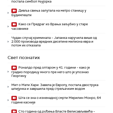
постала симбол Њујорка
Дивља свиња залутала на метро станицу у
Будимпешти
Како се Предраг из Врања заљубио у старе
часовнике
Чудан случај криминала – Јапанка наручила више од
2.000 производа вредних десетине милиона евра и
потом их отказала
Свет познатих
Роналдо пред олтаром у 41. години – како је
градио породицу много пре него што је упознао
Георгину
Мит о Мати Хари: Завела је Европу, постала двострука
шпијунка и завршила пред стрељачким водом
Шта се зна о изненадној смрти Мерилин Монро, 64
године касније
Сто година од рођења Власте Велисављевића –