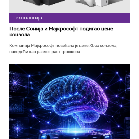
Технологијa
После Сонија и Мајкрософт подигао цене
конзола
Компанија Мајкрософт повећала је цене Xbox конзола,
наводећи као разлог раст трошкова...