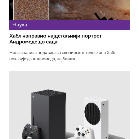
Наука
Хабл направио најдетаљнији портрет
Андромеде до сада
Нова анализа података са свемирског телескопа Хабл
показује да Андромеда, најближа...