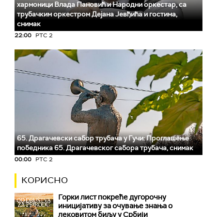
хармоници Влада Пановић и Народни оркестар, са
трубачким оркестром Дејана Јевђића и гостима,
снимак
22:00
РТС 2
65. Драгачевски сабор трубача у Гучи: Проглашење
победника 65. Драгачевског сабора трубача, снимак
00:00
РТС 2
КОРИСНО
Горки лист покреће дугорочну
иницијативу за очување знања о
лековитом биљу у Србији