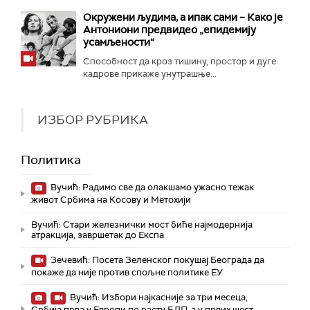
Окружени људима, а ипак сами – Како је
Антониони предвидео „епидемију
усамљености“
Способност да кроз тишину, простор и дуге
кадрове прикаже унутрашње...
ИЗБОР РУБРИКА
Политика
Вучић: Радимо све да олакшамо ужасно тежак
живот Србима на Косову и Метохији
Вучић: Стари железнички мост биће најмодернија
атракција, завршетак до Експа
Зечевић: Посета Зеленског покушај Београда да
покаже да није против спољне политике ЕУ
Вучић: Избори најкасније за три месеца,
Србија прва у Европи по расту БДП-а у првих шест