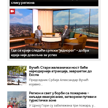
слику региона
Где се крије следећи српски "једнорог" – добра
идеја није довољна за успех
Вучић: Стари железнички мост биће
најмодернија атракција, завршетак до
Експа
Председник Србије Александар Вучић
изјавио...
Регион и свет у борби са пожарима –
хиљаде евакуисаних, затворени путеви и
туристичке зоне
У Црној Гори су забележена три пожара, у...