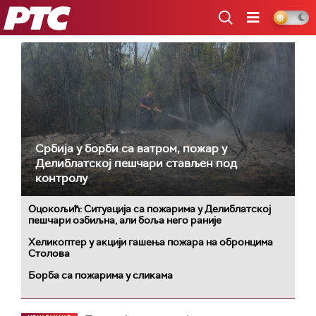
РТС
Србија у борби са ватром, пожар у
Делиблатској пешчари стављен под
контролу
Оцокољић: Ситуација са пожарима у Делиблатској
пешчари озбиљна, али боља него раније
Хеликоптер у акцији гашења пожара на обронцима
Столова
Борба са пожарима у сликама