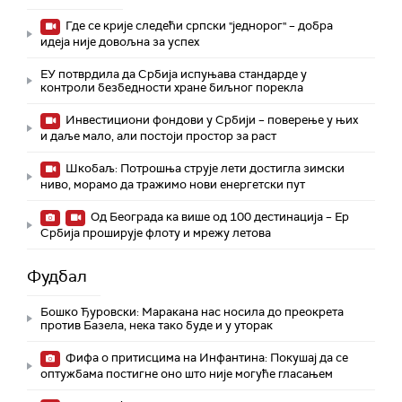
Где се крије следећи српски "једнорог" – добра
идеја није довољна за успех
ЕУ потврдила да Србија испуњава стандарде у
контроли безбедности хране биљног порекла
Инвестициони фондови у Србији – поверење у њих
и даље мало, али постоји простор за раст
Шкобаљ: Потрошња струје лети достигла зимски
ниво, морамо да тражимо нови енергетски пут
Од Београда ка више од 100 дестинација – Ер
Србија проширује флоту и мрежу летова
Фудбал
Бошко Ђуровски: Маракана нас носила до преокрета
против Базела, нека тако буде и у уторак
Фифа о притисцима на Инфантина: Покушај да се
оптужбама постигне оно што није могуће гласањем