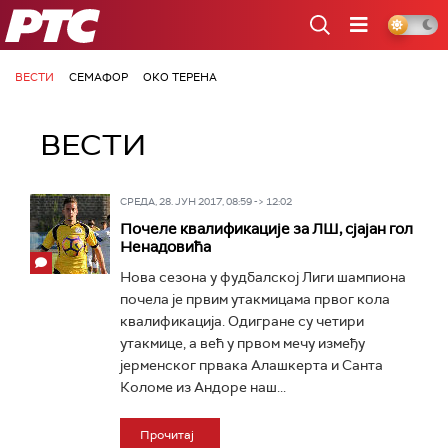
РТС
ВЕСТИ
СЕМАФОР
ОКО ТЕРЕНА
ВЕСТИ
СРЕДА, 28. ЈУН 2017, 08:59 -> 12:02
Почеле квалификације за ЛШ, сјајан гол
Ненадовића
Нова сезона у фудбалској Лиги шампиона
почела је првим утакмицама првог кола
квалификација. Одигране су четири
утакмице, а већ у првом мечу између
јерменског првака Алашкерта и Санта
Коломе из Андоре наш...
Прочитај