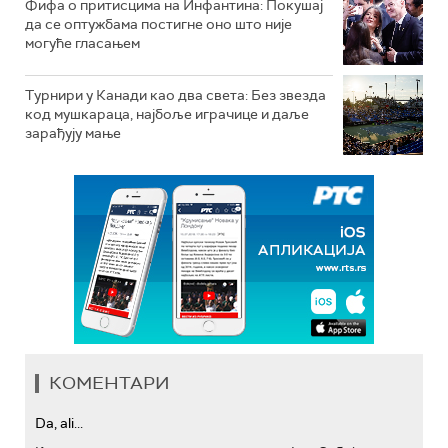
Фифа о притисцима на Инфантина: Покушај
да се оптужбама постигне оно што није
могуће гласањем
Турнири у Канади као два света: Без звезда
код мушкараца, најбоље играчице и даље
зарађују мање
КОМЕНТАРИ
Da, ali...