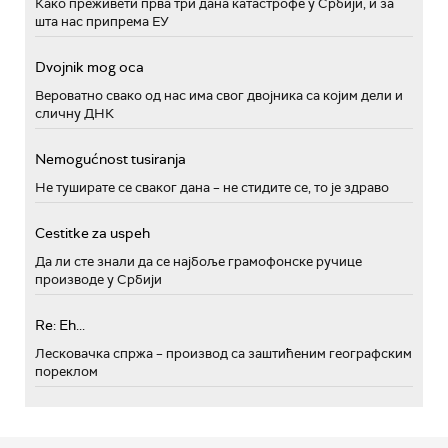
Како преживети прва три дана катастрофе у Србији, и за
шта нас припрема ЕУ
Dvojnik mog oca
Вероватно свако од нас има свог двојника са којим дели и
сличну ДНК
Nemogućnost tusiranja
Не туширате се сваког дана – не стидите се, то је здраво
Cestitke za uspeh
Да ли сте знали да се најбоље грамофонске ручице
производе у Србији
Re: Eh...
Лесковачка спржа – производ са заштићеним географским
пореклом