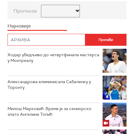
Прогноза
Најновије
Ходар убедљиво до четвртфинала мастерса
у Монтреалу
Александрова елиминисала Сабаленку у
Торонту
Милош Марковић: Време је за сениорско
злато Ангелине Топић