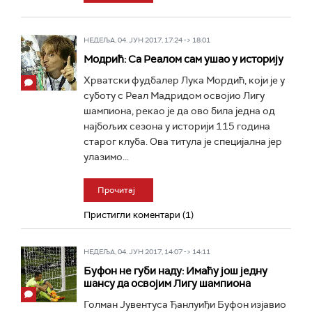
НЕДЕЉА, 04. ЈУН 2017, 17:24 -> 18:01
Модрић: Са Реалом сам ушао у историју
Хрватски фудбалер Лука Мордић, који је у
суботу с Реал Мадридом освојио Лигу
шампиона, рекао је да ово била једна од
најбољих сезона у историји 115 година
старог клуба. Ова титула је специјална јер
улазимо...
Прочитај
Пристигли коментари (1)
НЕДЕЉА, 04. ЈУН 2017, 14:07 -> 14:11
Буфон не губи наду: Имаћу још једну
шансу да освојим Лигу шампиона
Голман Јувентуса Ђанлуиђи Буфон изјавио