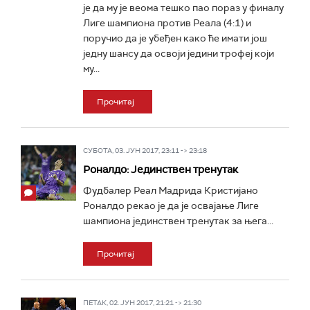
је да му је веома тешко пао пораз у финалу
Лиге шампиона против Реала (4:1) и
поручио да је убеђен како ће имати још
једну шансу да освоји једини трофеј који
му...
Прочитај
СУБОТА, 03. ЈУН 2017, 23:11 -> 23:18
Роналдо: Јединствен тренутак
Фудбалер Реал Мадрида Кристијано
Роналдо рекао је да је освајање Лиге
шампиона јединствен тренутак за њега...
Прочитај
ПЕТАК, 02. ЈУН 2017, 21:21 -> 21:30