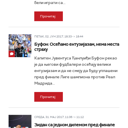
бели играти са...
Прочитај
ПЕТАК, 02. ЈУН 2017, 18:33 -> 18:44
Буфон: Осећамо ентузијазам, нема места
страху
Капитен Јувентуса Ђанлуиђи Буфон рекао
је да његови фудбалери осећају велики
ентузијазам и да не смеју да буду уплашени
пред финале Лиге шампиона против Реал
Мадрида...
Прочитај
СРЕДА, 31. МАЈ 2017, 11:06 -> 11:12
Зидан са једном дилемом пред финале