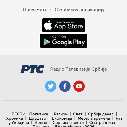
Преузмите РТС мобилну апликацију
Радио Телевизија Србије
|
|
|
|
ВЕСТИ
Политика
Регион
Свет
Србија данас
|
|
|
|
Хроника
Друштво
Економија
Мерила времена
Рат
|
|
|
|
у Украјини
Време
Сервисне вести
Сматрачница
|
Подкаст
ЕУ могућности 2026