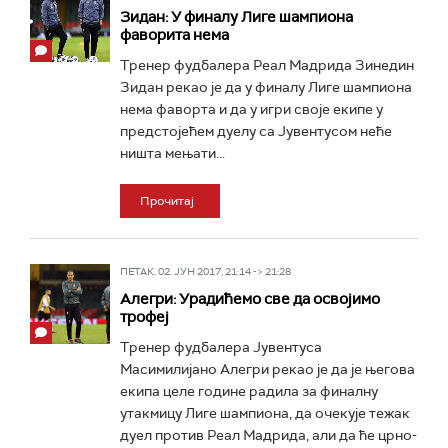
Зидан: У финалу Лиге шампиона
фаворита нема
Тренер фудбалера Реал Мадрида Зинедин
Зидан рекао је да у финалу Лиге шампиона
нема фаворта и да у игри своје екипе у
предстојећем дуелу са Јувентусом неће
ништа мењати...
Прочитај
ПЕТАК, 02. ЈУН 2017, 21:14 -> 21:28
Алегри: Урадићемо све да освојимо
трофеј
Тренер фудбалера Јувентуса
Масимилијано Алегри рекао је да је његова
екипа целе године радила за финалну
утакмицу Лиге шампиона, да очекује тежак
дуел против Реал Мадрида, али да ће црно-