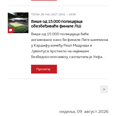
ПЕТАК, 26. МАЈ 2017, 16:01 -> 16:06
Више од 15.000 полицајаца
обезбеђиваће финале ЛШ
Више од 15.000 полицајаца биће
ангажовано како би финале Лиге шампиона
у Кардифу између Реал Мадрида и
Јувентуса протекло на највишем
безбедносном нивоу, саопштила је Уефа...
Прочитај
>
недеља, 09. август 2026.