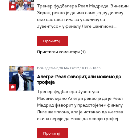
Тренер фудбалера Реал Мадрида, Зинедин
Зидан, рекао је да има само једну дилему
око састава тима за утакмицу са
Јувентусом у финалу Лиге шампиона...
Прочитај
Пристигли коментари (1)
ПОНЕДЕЉАК, 29. МАЈ 2017, 18:11 -> 18:15
Алегри: Реал фаворит, али можемо до
трофеја
Тренер фудбалера Јувентуса
Масимилијано Алегри рекао је да је Реал
Мадрид фаворит у предстојећем финалу
Лиге шампиона, али је истакао да његова
екипа верује да може да освоји трофеј...
Прочитај