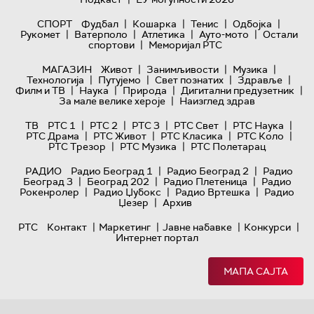
|
|
|
|
СПОРТ
Фудбал
Кошарка
Тенис
Одбојка
|
|
|
|
Рукомет
Ватерполо
Атлетика
Ауто-мото
Остали
|
спортови
Меморијал РТС
|
|
|
МАГАЗИН
Живот
Занимљивости
Музика
|
|
|
|
Технологијa
Путујемо
Свет познатих
Здравље
|
|
|
|
Филм и ТВ
Наука
Природа
Дигитални предузетник
|
За мале велике хероје
Наизглед здрав
|
|
|
|
|
ТВ
РТС 1
РТС 2
РТС 3
РТС Свет
РТС Наука
|
|
|
|
РТС Драма
РТС Живот
РТС Класика
РТС Коло
|
|
РТС Трезор
РТС Музика
РТС Полетарац
|
|
РАДИО
Радио Београд 1
Радио Београд 2
Радио
|
|
|
Београд 3
Београд 202
Радио Плетеница
Радио
|
|
|
Рокенролер
Радио Џубокс
Радио Вртешка
Радио
|
Џезер
Архив
|
|
|
|
РТС
Контакт
Маркетинг
Јавне набавке
Конкурси
Интернет портал
МАПА САЈТА