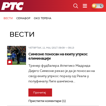
РТС
ВЕСТИ
СЕМАФОР
ОКО ТЕРЕНА
ВЕСТИ
ЧЕТВРТАК, 11. МАЈ 2017, 09:09 -> 09:13
Симеоне поносан на екипу упркос
елиминацији
Тренер фудбалера Атлетико Мадрида
Дијего Симеоне рекао је да је поносан на
своју екипу упркос поразу од Реала у
полуфиналу Лиге шампиона...
Прочитај
Пристигли коментари (1)