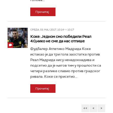
Прочитај
СРЕДА, 03. МАЈ 2017, 10:14 -> 10:17
Коке: Једном смо победили Реал
4:0,нико не сме да нас отпише
Фудбалер Атлетико Мадрида Коке
истакао је да три гола заостатка против
Реал Мадрида нису ненадокнадива и
подсетио да је његов тим у прошлости са
четири разлике славио против градског
ривала. Коке се присетио...
Прочитај
<<
<
>