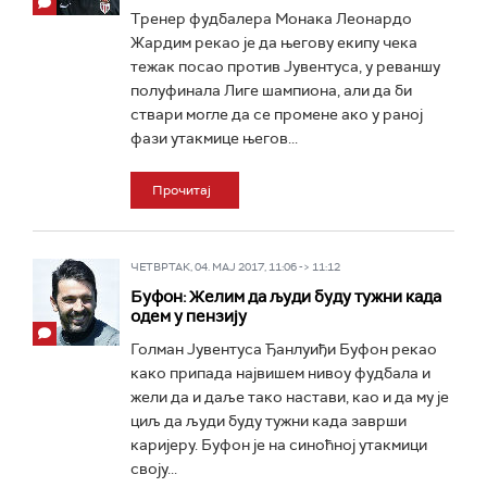
Тренер фудбалера Монака Леонардо
Жардим рекао је да његову екипу чека
тежак посао против Јувентуса, у реваншу
полуфинала Лиге шампиона, али да би
ствари могле да се промене ако у раној
фази утакмице његов...
Прочитај
ЧЕТВРТАК, 04. МАЈ 2017, 11:06 -> 11:12
Буфон: Желим да људи буду тужни када
одем у пензију
Голман Јувентуса Ђанлуиђи Буфон рекао
како припада највишем нивоу фудбала и
жели да и даље тако настави, као и да му је
циљ да људи буду тужни када заврши
каријеру. Буфон је на синоћној утакмици
своју...