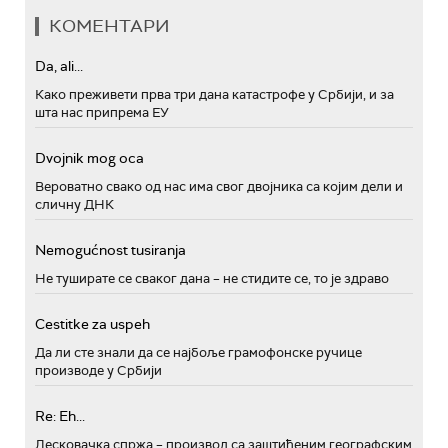
КОМЕНТАРИ
Da, ali...
Како преживети прва три дана катастрофе у Србији, и за
шта нас припрема ЕУ
Dvojnik mog oca
Вероватно свако од нас има свог двојника са којим дели и
сличну ДНК
Nemogućnost tusiranja
Не туширате се сваког дана – не стидите се, то је здраво
Cestitke za uspeh
Да ли сте знали да се најбоље грамофонске ручице
производе у Србији
Re: Eh...
Лесковачка спржа – производ са заштићеним географским