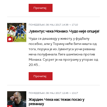
Прочитај
ПОНЕДЕЉАК, 08. МАЈ 2017, 14:36 -> 17:10
Јувентус чека Монако: Чудо није опција!
Чуда се дешавају у животу, у фудбалу
посебно, али у Торину неће бити ништа од
тога, порука је из Јувентуса уочи реванш
меча полуфинала Лиге шампиона против
Монака. Сусрет је на програму у уторак од
20.45...
Прочитај
ПОНЕДЕЉАК, 08. МАЈ 2017, 12:46 -> 13:17
Жардим: Чека нас тежак посао у
реваншу