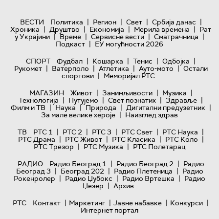
|
|
|
|
ВЕСТИ
Политика
Регион
Свет
Србија данас
|
|
|
|
Хроника
Друштво
Економија
Мерила времена
Рат
|
|
|
|
у Украјини
Време
Сервисне вести
Сматрачница
|
Подкаст
ЕУ могућности 2026
|
|
|
|
СПОРТ
Фудбал
Кошарка
Тенис
Одбојка
|
|
|
|
Рукомет
Ватерполо
Атлетика
Ауто-мото
Остали
|
спортови
Меморијал РТС
|
|
|
МАГАЗИН
Живот
Занимљивости
Музика
|
|
|
|
Технологијa
Путујемо
Свет познатих
Здравље
|
|
|
|
Филм и ТВ
Наука
Природа
Дигитални предузетник
|
За мале велике хероје
Наизглед здрав
|
|
|
|
|
ТВ
РТС 1
РТС 2
РТС 3
РТС Свет
РТС Наука
|
|
|
|
РТС Драма
РТС Живот
РТС Класика
РТС Коло
|
|
РТС Трезор
РТС Музика
РТС Полетарац
|
|
РАДИО
Радио Београд 1
Радио Београд 2
Радио
|
|
|
Београд 3
Београд 202
Радио Плетеница
Радио
|
|
|
Рокенролер
Радио Џубокс
Радио Вртешка
Радио
|
Џезер
Архив
|
|
|
|
РТС
Контакт
Маркетинг
Јавне набавке
Конкурси
Интернет портал