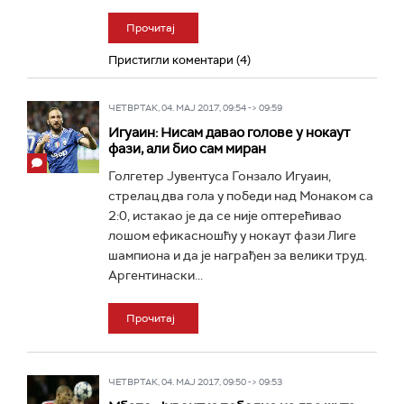
Прочитај
Пристигли коментари (4)
ЧЕТВРТАК, 04. МАЈ 2017, 09:54 -> 09:59
Игуаин: Нисам давао голове у нокаут
фази, али био сам миран
Голгетер Јувентуса Гонзало Игуаин,
стрелац два гола у победи над Монаком са
2:0, истакао је да се није оптерећивао
лошом ефикасношћу у нокаут фази Лиге
шампиона и да је награђен за велики труд.
Аргентинаски...
Прочитај
ЧЕТВРТАК, 04. МАЈ 2017, 09:50 -> 09:53