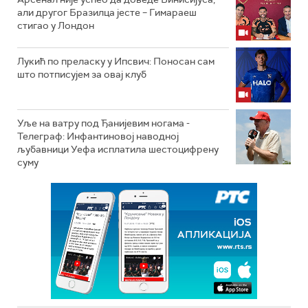
али другог Бразилца јесте – Гимараеш
стигао у Лондон
Лукић по преласку у Ипсвич: Поносан сам
што потписујем за овај клуб
Уље на ватру под Ђанијевим ногама -
Телеграф: Инфантиновој наводној
љубавници Уефа исплатила шестоцифрену
суму