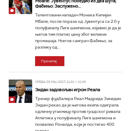
Мбапе: Јувентус победио из два шута;
Фабињо: Заслужено...
Талентовани нападач Монака Килијан
Мбапе, после пораза од Јувентуса са 2:0 у
полуфиналу Лиге шампиона, изјавио је да је
његов тим платио цену због великих
промашаја. Његов саиграч Фабињо, за
разлику од...
Прочитај
СРЕДА, 03. МАЈ 2017, 11:21 -> 11:24
Зидан задовољан игром Реала
Тренер фудбалера Реал Мадрида Зинедин
Зидан рекао да је његова екипа одиграла
одличну утакмицу против градског ривала
Атлетика у полуфиналу Лиге шампиона и
похвалио Роналда, који је постигао 400
голова...