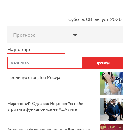
субота, 08. август 2026.
Прогноза
Најновије
Преминуо отац Леа Месија
Мијаиловић: Одлазак Војиновића неће
угрозити функционисање АБА лиге
Арсенал није успео да доведе Винисијуса,