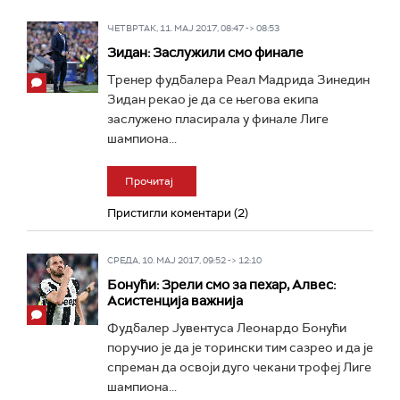
ЧЕТВРТАК, 11. МАЈ 2017, 08:47 -> 08:53
Зидан: Заслужили смо финале
Тренер фудбалера Реал Мадрида Зинедин
Зидан рекао је да се његова екипа
заслужено пласирала у финале Лиге
шампиона...
Прочитај
Пристигли коментари (2)
СРЕДА, 10. МАЈ 2017, 09:52 -> 12:10
Бонући: Зрели смо за пехар, Алвес:
Асистенција важнија
Фудбалер Јувентуса Леонардо Бонући
поручио је да је торински тим сазрео и да је
спреман да освоји дуго чекани трофеј Лиге
шампиона...