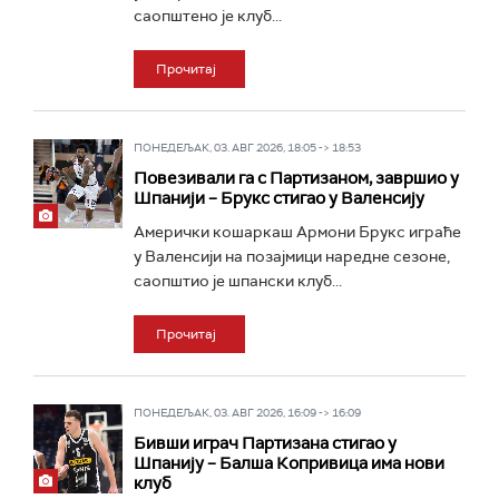
саопштено је клуб...
Прочитај
ПОНЕДЕЉАК, 03. АВГ 2026, 18:05 -> 18:53
Повезивали га с Партизаном, завршио у
Шпанији – Брукс стигао у Валенсију
Амерички кошаркаш Армони Брукс играће
у Валенсији на позајмици наредне сезоне,
саопштио је шпански клуб...
Прочитај
ПОНЕДЕЉАК, 03. АВГ 2026, 16:09 -> 16:09
Бивши играч Партизана стигао у
Шпанију – Балша Копривица има нови
клуб