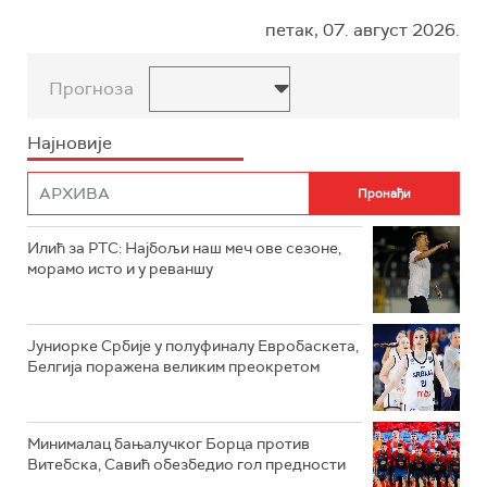
петак, 07. август 2026.
Прогноза
Најновије
Илић за РТС: Најбољи наш меч ове сезоне,
морамо исто и у реваншу
Јуниорке Србије у полуфиналу Евробаскета,
Белгија поражена великим преокретом
Минималац бањалучког Борца против
Витебска, Савић обезбедио гол предности