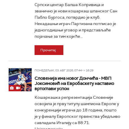
Српски центар Балша Копривица и
званично је нови кошаркаш шпанског Сан
Пабло Бургоса, потврдио је клуб.
Некадашњи играч Партизана потписао је
једногодишњи уговор и представљаће
појачање за тим који ће...
Прочитај
ПОНЕДЕЉАК, 03. АВГ 2026, 07:44 -> 16:29
Словенија има новог Дончића - МВП
Јоксимовић на Евробаскету наставио
вртоглави успон
Кошаркашка репрезентација Словеније
освојила је прву титулу шампиона Европе у
конкуренцији играча до 18 година, пошто
је у финалу Европског првенства убедљиво
савладала Италију са 88:71.