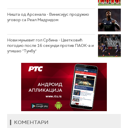
Ништа од Арсенала - Винисијус продужио
уговор са Реал Мадридом
Нови муњевит гол Србина - Цветковић
погодио после 16 секунди против ПАОК-а и
утишао "Тумбу"
КОМЕНТАРИ