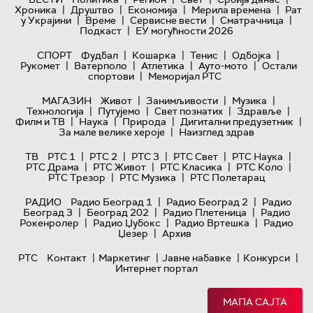
|
|
|
|
Хроника
Друштво
Економија
Мерила времена
Рат
|
|
|
|
у Украјини
Време
Сервисне вести
Сматрачница
|
Подкаст
ЕУ могућности 2026
|
|
|
|
СПОРТ
Фудбал
Кошарка
Тенис
Одбојка
|
|
|
|
Рукомет
Ватерполо
Атлетика
Ауто-мото
Остали
|
спортови
Меморијал РТС
|
|
|
МАГАЗИН
Живот
Занимљивости
Музика
|
|
|
|
Технологијa
Путујемо
Свет познатих
Здравље
|
|
|
|
Филм и ТВ
Наука
Природа
Дигитални предузетник
|
За мале велике хероје
Наизглед здрав
|
|
|
|
|
ТВ
РТС 1
РТС 2
РТС 3
РТС Свет
РТС Наука
|
|
|
|
РТС Драма
РТС Живот
РТС Класика
РТС Коло
|
|
РТС Трезор
РТС Музика
РТС Полетарац
|
|
РАДИО
Радио Београд 1
Радио Београд 2
Радио
|
|
|
Београд 3
Београд 202
Радио Плетеница
Радио
|
|
|
Рокенролер
Радио Џубокс
Радио Вртешка
Радио
|
Џезер
Архив
|
|
|
|
РТС
Контакт
Маркетинг
Јавне набавке
Конкурси
Интернет портал
МАПА САЈТА