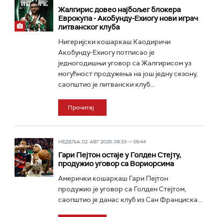
Жалгирис довео најбољег блокера
Еврокупа - Акобунду-Ехиогу нови играч
литванског клуба
Нигеријски кошаркаш Каодиричи
Акобунду-Ехиогу потписао је
једногодишњи уговор са Жалгирисом уз
могућност продужења на још једну сезону,
саопштио је литвански клуб...
Прочитај
НЕДЕЉА, 02. АВГ 2026, 09:33 -> 09:44
Гари Пејтон остаје у Голден Стејту,
продужио уговор са Вориорсима
Амерички кошаркаш Гари Пејтон
продужио је уговор са Голден Стејтом,
саопштио је данас клуб из Сан Франциска...