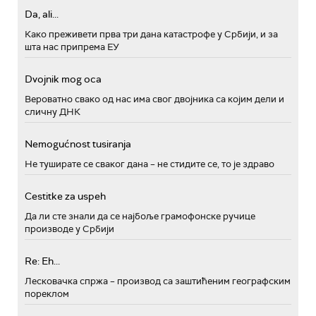
Da, ali...
Како преживети прва три дана катастрофе у Србији, и за
шта нас припрема ЕУ
Dvojnik mog oca
Вероватно свако од нас има свог двојника са којим дели и
сличну ДНК
Nemogućnost tusiranja
Не туширате се сваког дана – не стидите се, то је здраво
Cestitke za uspeh
Да ли сте знали да се најбоље грамофонске ручице
производе у Србији
Re: Eh...
Лесковачка спржа – производ са заштићеним географским
пореклом