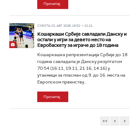
Прочитај
СУБОТА, 01. АВГ 2026, 19:52 -> 21:21
Кошаркаши Србије савладали Данску и
остали у игри за девето место на
Евробаскету за играче до 18 година
Кошаркашка репрезентација Србије до 18
година савладала је Данску резултатом
70:54 (16:11, 19:11, 21:16, 14:16) у
утакмици за пласман од 9. до 16. места на
Европском првенству...
Прочитај
<<
<
>