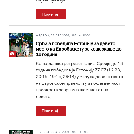
Најзаслужнији...
Прочитај
НЕДЕЉА, 02. АВГ 2026, 19:51 -> 20:00
Србија победила Естонију за девето
место на Евробаскету за кошаркаше до
18 година
Кошаркашка репрезентација Србије до 18
година победила је Естонију 77:67 (12:23,
20:15, 19:15, 26:14) у мечу за девето место
на Европском првенству и после великог
преокрета завршила шампионат на
деветој...
Прочитај
НЕДЕЉА, 02. АВГ 2026, 15:01 -> 15:21