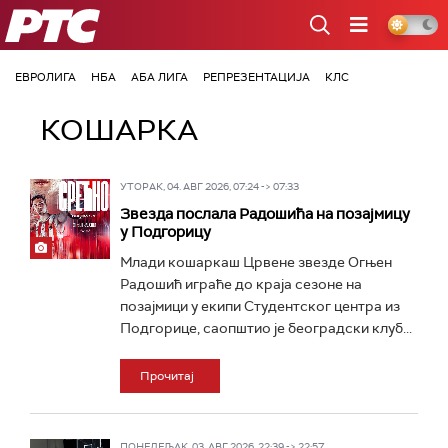
РТС
ЕВРОЛИГА
НБА
АБА ЛИГА
РЕПРЕЗЕНТАЦИЈА
КЛС
КОШАРКА
УТОРАК, 04. АВГ 2026, 07:24 -> 07:33
Звезда послала Радошића на позајмицу
у Подгорицу
Млади кошаркаш Црвене звезде Огњен
Радошић играће до краја сезоне на
позајмици у екипи Студентског центра из
Подгорице, саопштио је београдски клуб...
Прочитај
ПОНЕДЕЉАК, 03. АВГ 2026, 22:39 -> 22:57