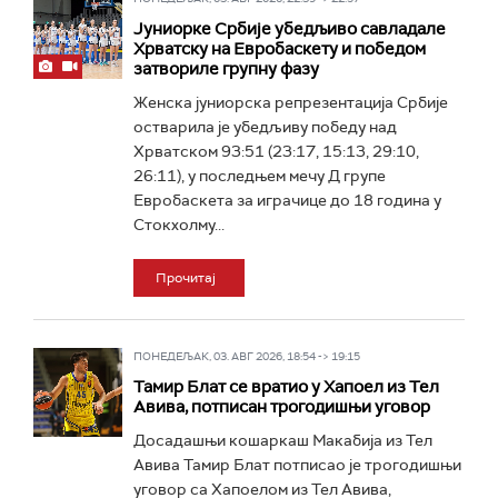
Јуниорке Србије убедљиво савладале
Хрватску на Евробаскету и победом
затвориле групну фазу
Женска јуниорска репрезентација Србије
остварила је убедљиву победу над
Хрватском 93:51 (23:17, 15:13, 29:10,
26:11), у последњем мечу Д групе
Евробаскета за играчице до 18 година у
Стокхолму...
Прочитај
ПОНЕДЕЉАК, 03. АВГ 2026, 18:54 -> 19:15
Тамир Блат се вратио у Хапоел из Тел
Авива, потписан трогодишњи уговор
Досадашњи кошаркаш Макабија из Тел
Авива Тамир Блат потписао је трогодишњи
уговор са Хапоелом из Тел Авива,