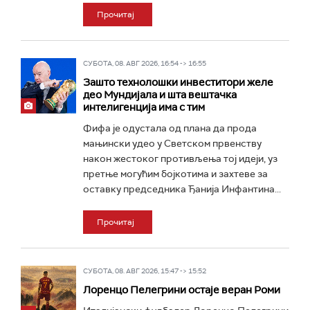
Прочитај
СУБОТА, 08. АВГ 2026, 16:54 -> 16:55
Зашто технолошки инвеститори желе
део Мундијала и шта вештачка
интелигенција има с тим
Фифа је одустала од плана да прода
мањински удео у Светском првенству
након жестоког противљења тој идеји, уз
претње могућим бојкотима и захтеве за
оставку председника Ђанија Инфантина...
Прочитај
СУБОТА, 08. АВГ 2026, 15:47 -> 15:52
Лоренцо Пелегрини остаје веран Роми