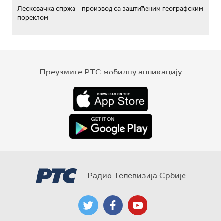
Лесковачка спржа – производ са заштићеним географским
пореклом
Преузмите РТС мобилну апликацију
Радио Телевизија Србије