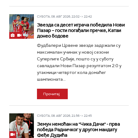
СУБОТА, 08. АВГ 2026, 22:02 -> 22:42
Звезда са десет играча победила Нови
Пазар – гости погађали пречке, Катаи
донео бодове
Фудбалери Црвене звезде задржали су
максималан учинак у новој сезони
Суперлиге Србије, пошто су у суботу
савладали Нови Пазар резултатом 2:0 у
утакмици четвртог кола домаћег
шампионата...
Прочитај
СУБОТА, 08. АВГ 2026, 21:56 -> 22:45
Земун немоћан на "Чика Дачи" - прва
победа Радничког у другом мандату
Феђе Дудића