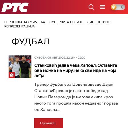
РТС
ЕВРОПСКА ТАКМИЧЕЊА
СУПЕРЛИГА СРБИЈЕ
ЛИГЕ ПЕТИЦЕ
РЕПРЕЗЕНТАЦИЈА
ФУДБАЛ
СУБОТА, 08. АВГ 2026, 22:18 -> 22:20
Станковић једва чека Хапоел: Оставите
ове момке на миру, нека све иде на моја
леђа
Тренер фудбалера Црвене звезде Дејан
Станковић рекао је након победе над
Новим Пазаром да је његова екипа кроз
много тога прошла након недавног пораза
од Хапоела...
Прочитај