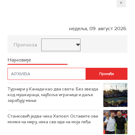
>
недеља, 09. август 2026.
Прогноза
Најновије
Турнири у Канади као два света: Без звезда
код мушкараца, најбоље играчице и даље
зарађују мање
Станковић једва чека Хапоел: Оставите ове
момке на миру, нека све иде на моја леђа