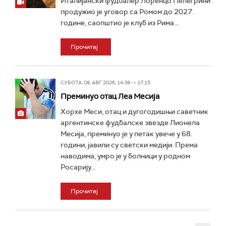
Италијански фудбалер Лоренцо Пелегрини
продужио је уговор са Ромом до 2027.
године, саопштио је клуб из Рима...
Прочитај
СУБОТА, 08. АВГ 2026, 14:38 -> 17:15
Преминуо отац Леа Месија
Хорхе Меси, отац и дугогодишњи саветник
аргентинске фудбалске звезде Лионела
Месија, преминуо је у петак увече у 68.
години, јавили су светски медији. Према
наводима, умро је у болници у родном
Росарију...
Прочитај