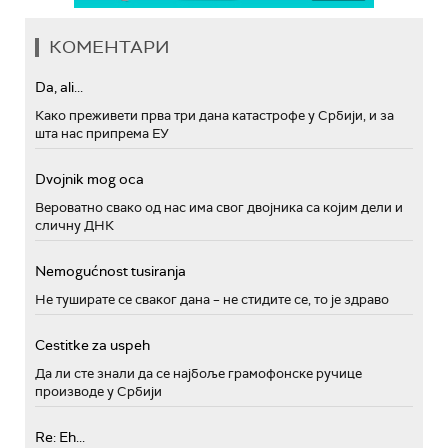
КОМЕНТАРИ
Da, ali...
Како преживети прва три дана катастрофе у Србији, и за
шта нас припрема ЕУ
Dvojnik mog oca
Вероватно свако од нас има свог двојника са којим дели и
сличну ДНК
Nemogućnost tusiranja
Не туширате се сваког дана – не стидите се, то је здраво
Cestitke za uspeh
Да ли сте знали да се најбоље грамофонске ручице
производе у Србији
Re: Eh...