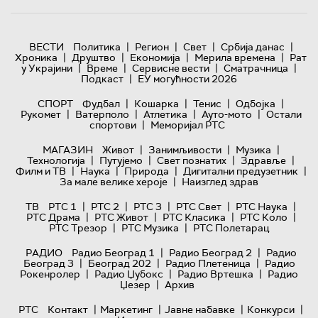
|
|
|
|
ВЕСТИ
Политика
Регион
Свет
Србија данас
|
|
|
|
Хроника
Друштво
Економија
Мерила времена
Рат
|
|
|
|
у Украјини
Време
Сервисне вести
Сматрачница
|
Подкаст
ЕУ могућности 2026
|
|
|
|
СПОРТ
Фудбал
Кошарка
Тенис
Одбојка
|
|
|
|
Рукомет
Ватерполо
Атлетика
Ауто-мото
Остали
|
спортови
Меморијал РТС
|
|
|
МАГАЗИН
Живот
Занимљивости
Музика
|
|
|
|
Технологијa
Путујемо
Свет познатих
Здравље
|
|
|
|
Филм и ТВ
Наука
Природа
Дигитални предузетник
|
За мале велике хероје
Наизглед здрав
|
|
|
|
|
ТВ
РТС 1
РТС 2
РТС 3
РТС Свет
РТС Наука
|
|
|
|
РТС Драма
РТС Живот
РТС Класика
РТС Коло
|
|
РТС Трезор
РТС Музика
РТС Полетарац
|
|
РАДИО
Радио Београд 1
Радио Београд 2
Радио
|
|
|
Београд 3
Београд 202
Радио Плетеница
Радио
|
|
|
Рокенролер
Радио Џубокс
Радио Вртешка
Радио
|
Џезер
Архив
|
|
|
|
РТС
Контакт
Маркетинг
Јавне набавке
Конкурси