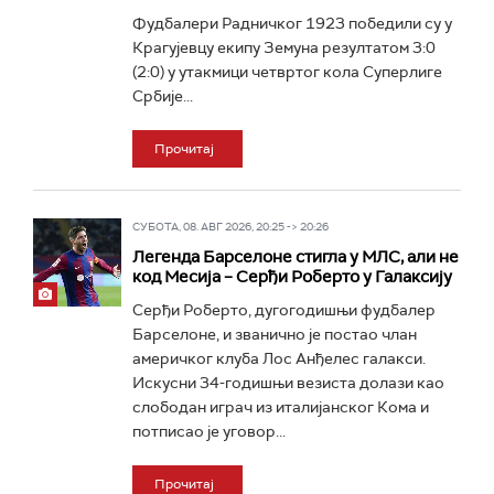
Фудбалери Радничког 1923 победили су у
Крагујевцу екипу Земуна резултатом 3:0
(2:0) у утакмици четвртог кола Суперлиге
Србије...
Прочитај
СУБОТА, 08. АВГ 2026, 20:25 -> 20:26
Легенда Барселоне стигла у МЛС, али не
код Месија – Серђи Роберто у Галаксију
Серђи Роберто, дугогодишњи фудбалер
Барселоне, и званично је постао члан
америчког клуба Лос Анђелес галакси.
Искусни 34-годишњи везиста долази као
слободан играч из италијанског Кома и
потписао је уговор...
Прочитај