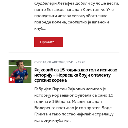
Фудбалери Хетафеа добили су лоше вести,
попто ће њихов нападач Кристантус Уче
пропустити читаву сезону због тешке
повреде колена, саопштио је шпански
клуб...
Прочитај
СУБОТА, 08. АВГ 2026, 17:41 -> 17:43
Рајковић са 15 година дао гол и исписао
историју – Норвешка бруји о таленту
српских корена
Габријел Ларсен Рајковић исписао је
историју норвешког фудбала са само 15
година и 166 дана. Млади нападач
Волеренге постигао је гол против Боде
Глимта и тако постао најмлађи стрелац у
историји клуба из...