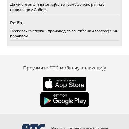
Да ли сте знали да се најбоље грамофонске ручице
производе у Србији
Re: Eh...
Лесковачка спржа – производ са заштићеним географским
пореклом
Преузмите РТС мобилну апликацију
Радио Телевизија Србије