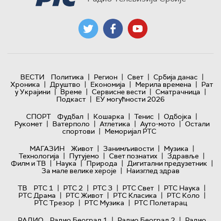
|
|
|
|
ВЕСТИ
Политика
Регион
Свет
Србија данас
|
|
|
|
Хроника
Друштво
Економија
Мерила времена
Рат
|
|
|
|
у Украјини
Време
Сервисне вести
Сматрачница
|
Подкаст
ЕУ могућности 2026
|
|
|
|
СПОРТ
Фудбал
Кошарка
Тенис
Одбојка
|
|
|
|
Рукомет
Ватерполо
Атлетика
Ауто-мото
Остали
|
спортови
Меморијал РТС
|
|
|
МАГАЗИН
Живот
Занимљивости
Музика
|
|
|
|
Технологијa
Путујемо
Свет познатих
Здравље
|
|
|
|
Филм и ТВ
Наука
Природа
Дигитални предузетник
|
За мале велике хероје
Наизглед здрав
|
|
|
|
|
ТВ
РТС 1
РТС 2
РТС 3
РТС Свет
РТС Наука
|
|
|
|
РТС Драма
РТС Живот
РТС Класика
РТС Коло
|
|
РТС Трезор
РТС Музика
РТС Полетарац
|
|
РАДИО
Радио Београд 1
Радио Београд 2
Радио