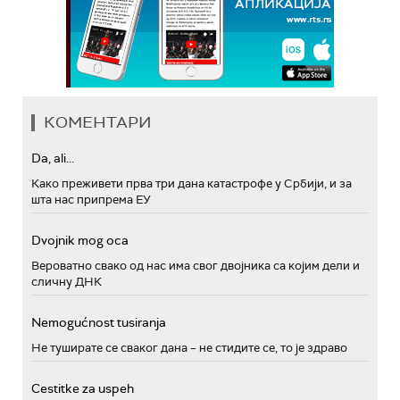
КОМЕНТАРИ
Da, ali...
Како преживети прва три дана катастрофе у Србији, и за
шта нас припрема ЕУ
Dvojnik mog oca
Вероватно свако од нас има свог двојника са којим дели и
сличну ДНК
Nemogućnost tusiranja
Не туширате се сваког дана – не стидите се, то је здраво
Cestitke za uspeh