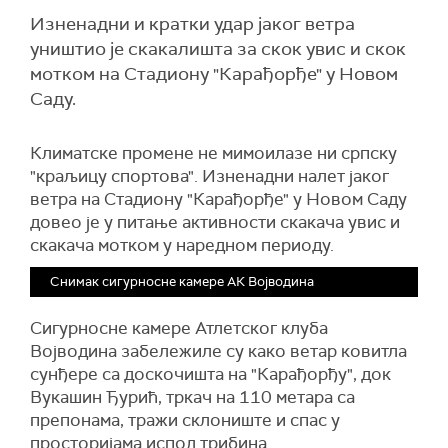
Изненадни и кратки удар јаког ветра
уништио је скакалишта за скок увис и скок
мотком на Стадиону "Карађорђе" у Новом
Саду.
Климатске промене не мимоилазе ни српску
"краљицу спортова". Изненадни налет јаког
ветра на Стадиону "Карађорђе" у Новом Саду
довео је у питање активности скакача увис и
скакача мотком у наредном периоду.
Снимак сигурносне камере АК Војводина
Сигурносне камере Атлетског клуба
Војводина забележиле су како ветар ковитла
сунђере са доскочишта на "Карађорђу", док
Вукашин Ђурић, тркач на 110 метара са
препонама, тражи склониште и спас у
просторијама испод трибина.