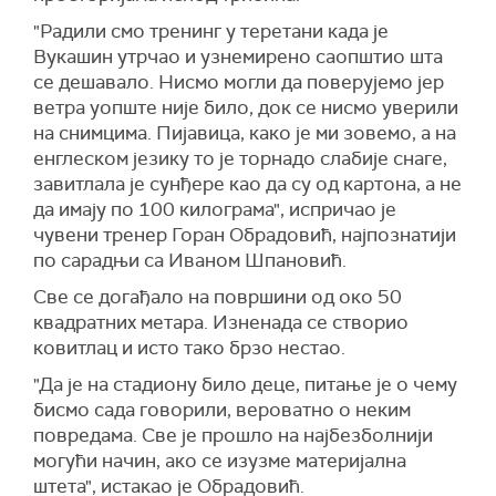
"Радили смо тренинг у теретани када је
Вукашин утрчао и узнемирено саопштио шта
се дешавало. Нисмо могли да поверујемо јер
ветра уопште није било, док се нисмо уверили
на снимцима. Пијавица, како је ми зовемо, а на
енглеском језику то је торнадо слабије снаге,
завитлала је сунђере као да су од картона, а не
да имају по 100 килограма", испричао је
чувени тренер Горан Обрадовић, најпознатији
по сарадњи са Иваном Шпановић.
Све се догађало на површини од око 50
квадратних метара. Изненада се створио
ковитлац и исто тако брзо нестао.
"Да је на стадиону било деце, питање је о чему
бисмо сада говорили, вероватно о неким
повредама. Све је прошло на најбезболнији
могући начин, ако се изузме материјална
штета", истакао је Обрадовић.