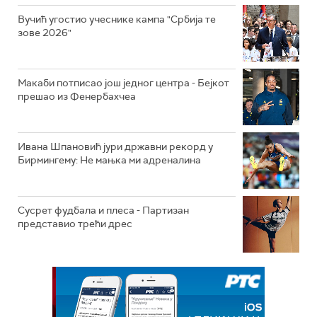
Вучић угостио учеснике кампа "Србија те
зове 2026"
Макаби потписао још једног центра - Бејкот
прешао из Фенербахчеа
Ивана Шпановић јури државни рекорд у
Бирмингему: Не мањка ми адреналина
Сусрет фудбала и плеса - Партизан
представио трећи дрес