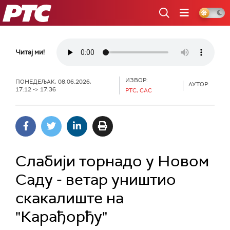
РТС
Читај ми!
ИЗВОР:
ПОНЕДЕЉАК, 08.06.2026,
АУТОР:
17:12 -> 17:36
РТС, САС
Слабији торнадо у Новом
Саду - ветар уништио
скакалиште на
"Карађорђу"