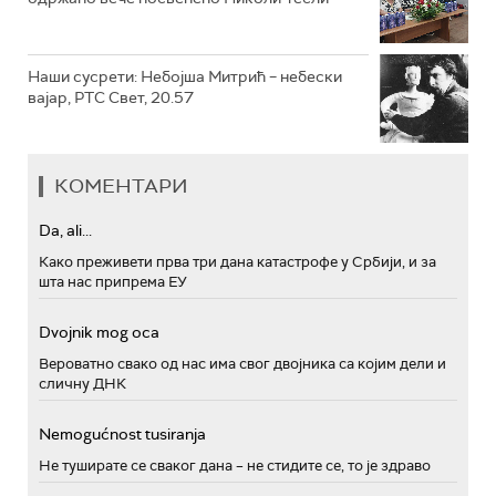
Наши сусрети: Небојша Митрић – небески
вајар, РТС Свет, 20.57
КОМЕНТАРИ
Da, ali...
Како преживети прва три дана катастрофе у Србији, и за
шта нас припрема ЕУ
Dvojnik mog oca
Вероватно свако од нас има свог двојника са којим дели и
сличну ДНК
Nemogućnost tusiranja
Не туширате се сваког дана – не стидите се, то је здраво