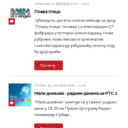
ЧЕТВРТАК, 11. ФЕБ 2016, 11:47 -> 14:47
Плава птица
Јубиларна, десета сезона емисије за децу
"Плава птица" почиње са емитовањем 27.
фебруара у потпуно новом издању. Нове
рубрике, нови ликови и оригинални
сонгови најављују узбудљиву сезону, коју
ће другарићи...
Прочитај
УТОРАК, 23. ЈУН 2015, 15:08 -> 11:16
Мали дневник - радним данима на РТС 1
"Мали дневник" емитује се у сваког радног
дана у 18.20 на Првом програму Радио-
телевизије Србије...