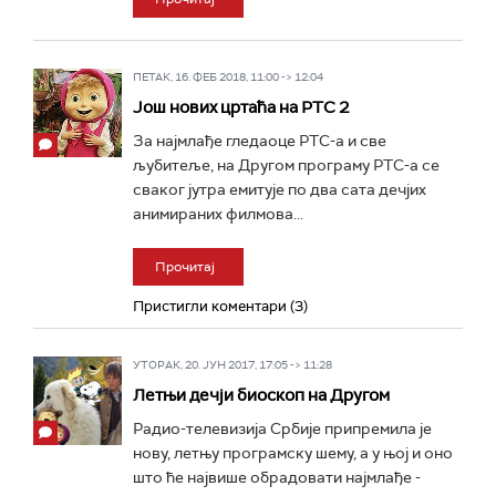
ПЕТАК, 16. ФЕБ 2018, 11:00 -> 12:04
Још нових цртаћа на РТС 2
За најмлађе гледаоце РТС-а и све
љубитеље, на Другом програму РТС-а се
сваког јутра емитује по два сата дечјих
анимираних филмова...
Прочитај
Пристигли коментари (3)
УТОРАК, 20. ЈУН 2017, 17:05 -> 11:28
Летњи дечји биоскоп на Другом
Радио-телевизија Србије припремила је
нову, летњу програмску шему, а у њој и оно
што ће највише обрадовати најмлађе -