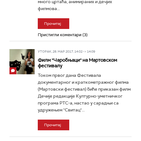
много цртаћа, анимираних и дечјих
филмова...
Прочитај
Пристигли коментари (3)
УТОРАК, 28. МАР 2017, 14:02 -> 14:09
Филм "Чаробњаци" на Мартовском
фестивалу
Током првог дана Фестивала
документарног и краткометражног филма
(Мартовски фестивал) биће приказан филм
Дечије редакције Културно-уметничког
програма РТС-а, настао у сарадњи са
удружењем "Свитац"...
Прочитај