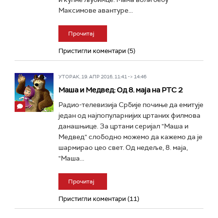
Максимове авантуре...
Прочитај
Пристигли коментари (5)
УТОРАК, 19. АПР 2016, 11:41 -> 14:46
Маша и Медвед: Од 8. маја на РТС 2
Радио-телевизија Србије почиње да емитује
један од најпопуларнијих цртаних филмова
данашњице. За цртани серијал "Маша и
Медвед" слободно можемо да кажемо да је
шармирао цео свет. Од недеље, 8. маја,
"Маша...
Прочитај
Пристигли коментари (11)