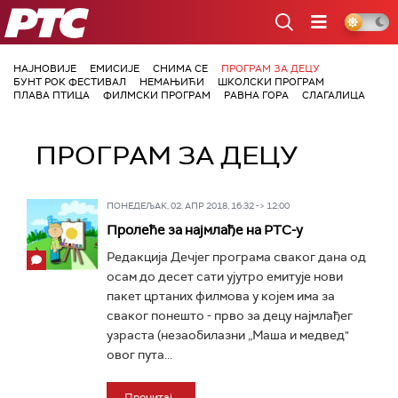
РТС
НАЈНОВИЈЕ
ЕМИСИЈЕ
СНИМА СЕ
ПРОГРАМ ЗА ДЕЦУ
БУНТ РОК ФЕСТИВАЛ
НЕМАЊИЋИ
ШКОЛСКИ ПРОГРАМ
ПЛАВА ПТИЦА
ФИЛМСКИ ПРОГРАМ
РАВНА ГОРА
СЛАГАЛИЦА
ПРОГРАМ ЗА ДЕЦУ
ПОНЕДЕЉАК, 02. АПР 2018, 16:32 -> 12:00
Пролеће за најмлађе на РТС-у
Редакција Дечјег програма сваког дана од
осам до десет сати ујутро емитује нови
пакет цртаних филмова у којем има за
сваког понешто - прво за децу најмлађег
узраста (незаобилазни „Маша и медвед"
овог пута...
Прочитај