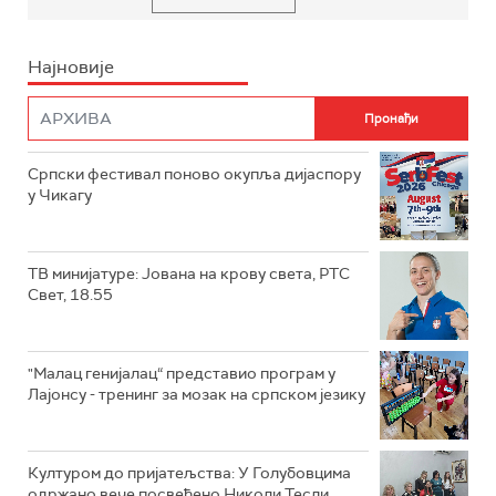
Најновије
Српски фестивал поново окупља дијаспору
у Чикагу
ТВ минијатуре: Јована на крову света, РТС
Свет, 18.55
"Малац генијалац“ представио програм у
Лајонсу - тренинг за мозак на српском језику
Културом до пријатељства: У Голубовцима
одржано вече посвећено Николи Тесли