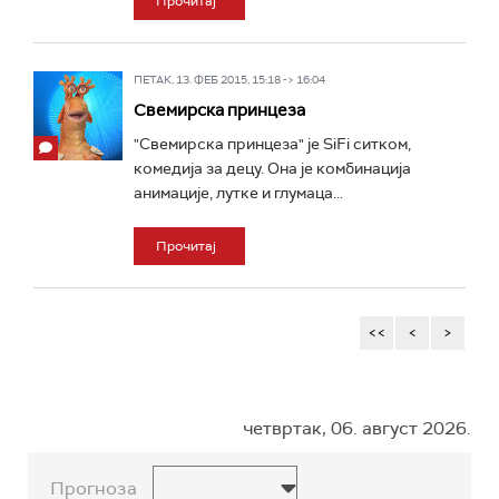
Прочитај
ПЕТАК, 13. ФЕБ 2015, 15:18 -> 16:04
Свемирска принцеза
"Свемирска принцеза" је SiFi ситком,
комедија за децу. Она је комбинација
анимације, лутке и глумаца...
Прочитај
<<
<
>
четвртак, 06. август 2026.
Прогноза