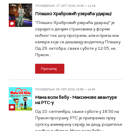
ПОНЕДЕЉАК, 17. ОКТ 2016, 14:39 -> 11:18
Плашко Храбровић узвраћа ударац!
"Плашко Храбровић узвраћа ударац!" је
серијал о дечјим страховима у форми
ноћног ток шоу-програма, али и прича иза
камера које се дешавају водитељу Плашку.
Од 29. октобра, сваке суботе у 12.05, на
Првом...
Прочитај
ПОНЕДЕЉАК, 05. СЕП 2016, 15:58 -> 14:46
Мама воли бебу - Максимове авантуре
на РТС-у
Од 10. септембра, сваке суботе у 18.50 на
Првом програму, РТС је припремио прву
српску анимирану серију за децу, родитеље
и кућне љубимце: Мама воли бебу -