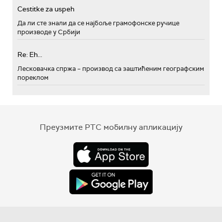
Cestitke za uspeh
Да ли сте знали да се најбоље грамофонске ручице
производе у Србији
Re: Eh...
Лесковачка спржа – производ са заштићеним географским
пореклом
Преузмите РТС мобилну апликацију