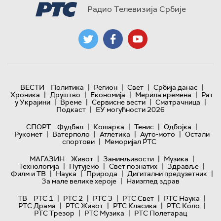
Радио Телевизија Србије
|
|
|
|
ВЕСТИ
Политика
Регион
Свет
Србија данас
|
|
|
|
Хроника
Друштво
Економија
Мерила времена
Рат
|
|
|
|
у Украјини
Време
Сервисне вести
Сматрачница
|
Подкаст
ЕУ могућности 2026
|
|
|
|
СПОРТ
Фудбал
Кошарка
Тенис
Одбојка
|
|
|
|
Рукомет
Ватерполо
Атлетика
Ауто-мото
Остали
|
спортови
Меморијал РТС
|
|
|
МАГАЗИН
Живот
Занимљивости
Музика
|
|
|
|
Технологијa
Путујемо
Свет познатих
Здравље
|
|
|
|
Филм и ТВ
Наука
Природа
Дигитални предузетник
|
За мале велике хероје
Наизглед здрав
|
|
|
|
|
ТВ
РТС 1
РТС 2
РТС 3
РТС Свет
РТС Наука
|
|
|
|
РТС Драма
РТС Живот
РТС Класика
РТС Коло
|
|
РТС Трезор
РТС Музика
РТС Полетарац