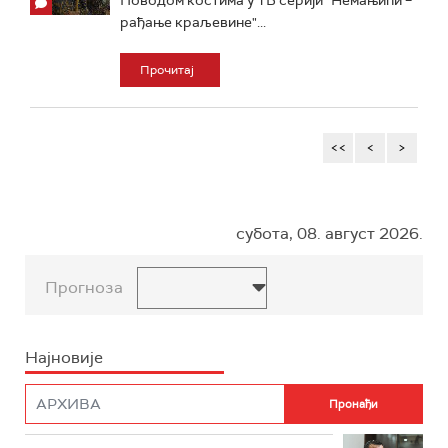
Поводом костима у ТВ серији "Немањићи –
рађање краљевине"...
Прочитај
<<
<
>
субота, 08. август 2026.
Прогноза
Најновије