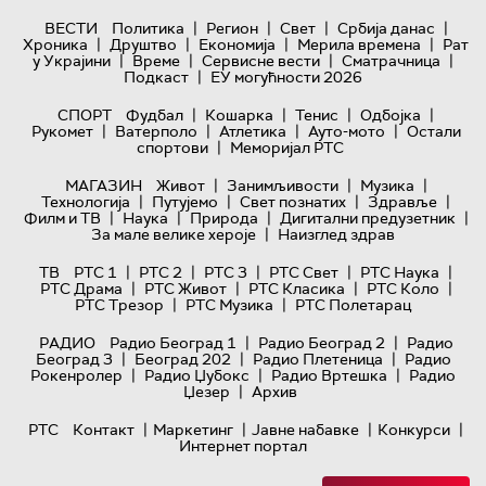
|
|
|
|
ВЕСТИ
Политика
Регион
Свет
Србија данас
|
|
|
|
Хроника
Друштво
Економија
Мерила времена
Рат
|
|
|
|
у Украјини
Време
Сервисне вести
Сматрачница
|
Подкаст
ЕУ могућности 2026
|
|
|
|
СПОРТ
Фудбал
Кошарка
Тенис
Одбојка
|
|
|
|
Рукомет
Ватерполо
Атлетика
Ауто-мото
Остали
|
спортови
Меморијал РТС
|
|
|
МАГАЗИН
Живот
Занимљивости
Музика
|
|
|
|
Технологијa
Путујемо
Свет познатих
Здравље
|
|
|
|
Филм и ТВ
Наука
Природа
Дигитални предузетник
|
За мале велике хероје
Наизглед здрав
|
|
|
|
|
ТВ
РТС 1
РТС 2
РТС 3
РТС Свет
РТС Наука
|
|
|
|
РТС Драма
РТС Живот
РТС Класика
РТС Коло
|
|
РТС Трезор
РТС Музика
РТС Полетарац
|
|
РАДИО
Радио Београд 1
Радио Београд 2
Радио
|
|
|
Београд 3
Београд 202
Радио Плетеница
Радио
|
|
|
Рокенролер
Радио Џубокс
Радио Вртешка
Радио
|
Џезер
Архив
|
|
|
|
РТС
Контакт
Маркетинг
Јавне набавке
Конкурси
Интернет портал