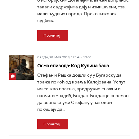
о историјским догађајима, важан допринос
таквим садржајима дају и измишљени, тзв.
мали људи из народа. Преко њихових
судбина...
Прочитај
СРЕДА, 28. МАР 2018, 12:14 -> 13:00
Осма епизода: Код Кулина бана
Стефан и Рашка дошли су у Бугарску да
траже помоћ од краља Калојована. Успут
им се, као пратња, придружио снажни и
наочити младић, Богдан. Богдан је спреман
да верно служи Стефану у његовом
покушају да...
Прочитај