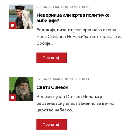
СРЕДА, 21. МАР 2018, 13:59 -> 16:19
Неверница или жртва политичке
амбиције?
Евдокија, византијска принцеза и прва
жена Стефана Немањића, протерана је из
Србије...
Прочитај
СРЕДА, 21. МАР 2018, 13:57 -> 18:41
Свети Симеон
Велики жупан Стефан Немања је
овоземаљску власт заменио за вечно
царство небеско...
Прочитај