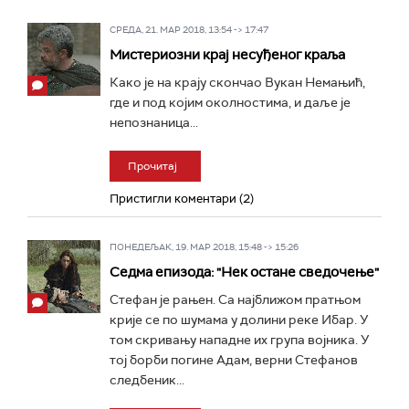
СРЕДА, 21. МАР 2018, 13:54 -> 17:47
Мистериозни крај несуђеног краља
Како је на крају скончао Вукан Немањић,
где и под којим околностима, и даље је
непознаница...
Прочитај
Пристигли коментари (2)
ПОНЕДЕЉАК, 19. МАР 2018, 15:48 -> 15:26
Седма епизода: "Нек остане сведочење"
Стефан је рањен. Са најближом пратњом
крије се по шумама у долини реке Ибар. У
том скривању нападне их група војника. У
тој борби погине Адам, верни Стефанов
следбеник...