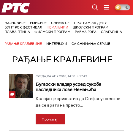
РТС
НАЈНОВИЈЕ
ЕМИСИЈЕ
СНИМА СЕ
ПРОГРАМ ЗА ДЕЦУ
БУНТ РОК ФЕСТИВАЛ
НЕМАЊИЋИ
ШКОЛСКИ ПРОГРАМ
ПЛАВА ПТИЦА
ФИЛМСКИ ПРОГРАМ
РАВНА ГОРА
СЛАГАЛИЦА
РАЂАЊЕ КРАЉЕВИНЕ
ИНТЕРВЈУИ
СА СНИМАЊА СЕРИЈЕ
РАЂАЊЕ КРАЉЕВИНЕ
СРЕДА, 04. АПР 2018, 14:30 -> 17:43
Бугарски владар усред сукоба
наследника лозе Немањића
Калојан је прихватио да Стефану помогне
да се врати на престо...
Прочитај