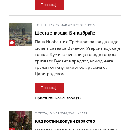
Прочитај
ПОНЕДЕЉАК, 12. МАР 2018, 13:08 -> 12:55
Шеста епизода: Битка браће
Папа Иноћентије Трећи разматра да ли да
склапа савез са Вуканом. Угарска војска је
напала Хум и та чињеница наведе папу да
прихвати Вуканов предлог, али од њега
тражи потпуну покорност, раскид са
Цариградском...
Прочитај
Пристигли коментари (1)
СУБОТА, 10. МАР 2018, 23:01 -> 15:21
Кад костим допуни карактер