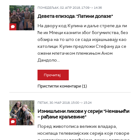
ПОНЕДЕЉАК, 02. АПР 2018, 17:09 -> 14:36
Девета епизода: "Латини долазе"
На двору код Кулина и даље стрепе да ли
ће их Млеци казнити због богумилства, без
обзира на то што се сада изјашњавају као
католици. Кулин предложи Стефану да се
ожени млетачком племкињом Аном
Дандоло...
Прочитај
Пристигли коментари (1)
ПЕТАК, 30. МАР 2018, 15:00 -> 15:24
Измишљени ликови у серији "Немањићи
– рађање краљевине"
Поред животописа великих владара,
носилаца телевизијских серија које говоре