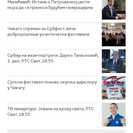
Милићевић: Истина о Петровачкој цести
мора да се преноси будућим генерацијама
Чикаго спреман за Србфест, вече
добродошлице уочи почетка фестивала
Србија на вези-портрети: Дарко Танасковић,
1. део, РТС Свет, 18.55
Српски фестивал поново окупља дијаспору
у Чикагу
ТВ минијатуре: Јована на крову света, РТС
Свет, 18.55