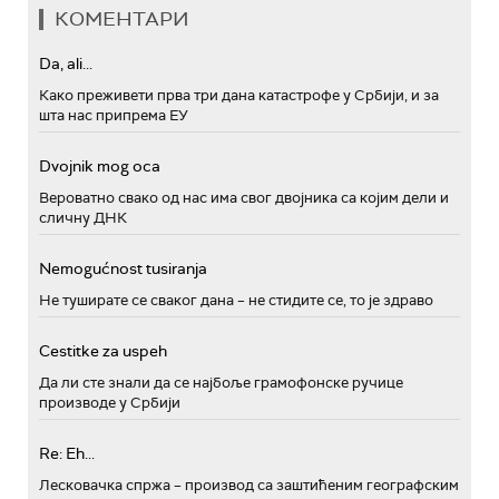
КОМЕНТАРИ
Da, ali...
Како преживети прва три дана катастрофе у Србији, и за
шта нас припрема ЕУ
Dvojnik mog oca
Вероватно свако од нас има свог двојника са којим дели и
сличну ДНК
Nemogućnost tusiranja
Не туширате се сваког дана – не стидите се, то је здраво
Cestitke za uspeh
Да ли сте знали да се најбоље грамофонске ручице
производе у Србији
Re: Eh...
Лесковачка спржа – производ са заштићеним географским