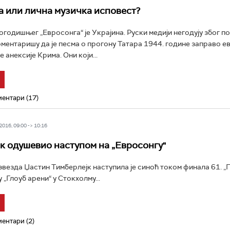
 или лична музичка исповест?
годишњег „Евросонга“ је Украјина. Руски медији негодују због п
оментаришу да је песма о прогону Татара 1944. године заправо е
 анексије Крима. Они који...
ентари (17)
016, 09:00 -> 10:16
к одушевио наступом на „Евросонгу"
звезда Џастин Тимберлејк наступила је синоћ током финала 61. „
у „Глоуб арени“ у Стокхолму...
ентари (2)