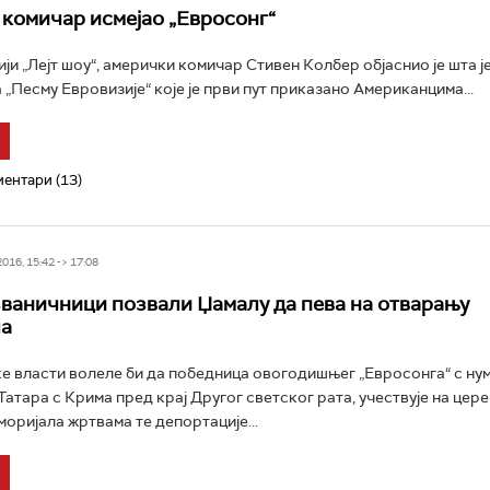
комичар исмејао „Евросонг“
ији „Лејт шоу“, амерички комичар Стивен Колбер објаснио је шта је
 „Песму Евровизије“ које је први пут приказано Американцима...
ентари (13)
16, 15:42 -> 17:08
ваничници позвали Џамалу да пева на отварању
ла
е власти волеле би да победница овогодишњег „Евросонга“ с ну
Татара с Крима пред крај Другог светског рата, учествује на цер
оријала жртвама те депортације...