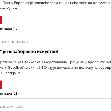
 „Песму Евровизије“ следеће године и да неће моћи да одлучује о
ма Русије...
ентари (17)
Ј 2016, 08:20 -> 09:55
“ је незаборавно искуство!
ратила се из Стокхолма. Представница Србије на „Евросонгу“ осво
ом "Goodbye", а екипа РТС-а ју је дочекала по доласку на аеродр
Енергија на...
ентари (13)
016, 19:49 -> 19:57