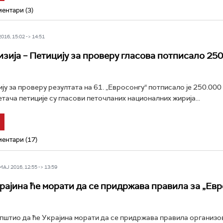
ентари (3)
16, 15:02 -> 14:51
изија – Петицију за проверу гласова потписало 250
ију за проверу резултата на 61. „Евросонгу“ потписало је 250.000
тача петиције су гласови петочланих националних жирија...
ентари (17)
Ј 2016, 12:55 -> 13:59
рајина ће морати да се придржава правила за „Ев
пштио да ће Украјина морати да се придржава правила организ