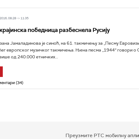
016, 08:28 -> 11:35
Украјинска победница разбеснела Русију
зана Јамаладинова је синоћ, на 61. такмичењу за „Песму Евровизи
ћег европског музичког такмичења. Њена песма „1944“ говори о
више од 240.000 етничких...
ентари (34)
Преузмите РТС мобилну апли