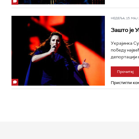
НЕДЕЉА, 15. МАЈ 2
Зашто је 
Украјинка Су
победу најве
депортацији 
Прочитај
Пристигли ком