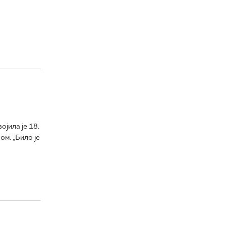
јила је 18.
ом. „Било је