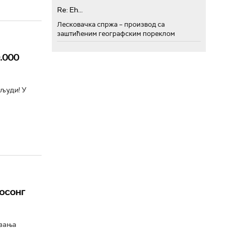
Re: Eh...
Лесковачка спржа – производ са
заштићеним географским пореклом
.000
 људи! У
росонг
овања