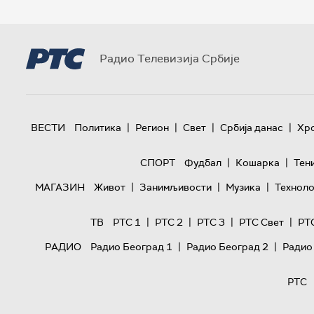
Радио Телевизија Србије
|
|
|
|
ВЕСТИ
Политика
Регион
Свет
Србија данас
Хр
|
|
СПОРТ
Фудбал
Кошарка
Тен
|
|
|
МАГАЗИН
Живот
Занимљивости
Музика
Техноло
|
|
|
|
ТВ
РТС 1
РТС 2
РТС 3
РТС Свет
РТ
|
|
РАДИО
Радио Београд 1
Радио Београд 2
Радио
РТС