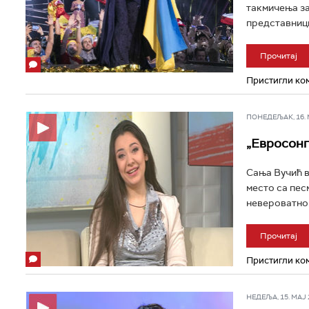
такмичења за
представници
Прочитај
Пристигли ком
ПОНЕДЕЉАК, 16. МА
„Евросонг
Сања Вучић в
место са песм
невероватно. 
Прочитај
Пристигли ком
НЕДЕЉА, 15. МАЈ 2