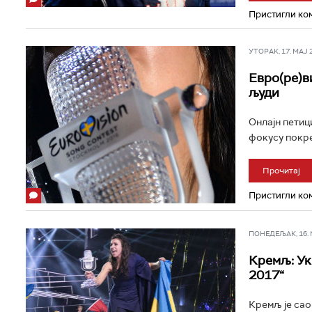
Пристигли ком
УТОРАК, 17. МАЈ 20
Евро(ре)в
људи
Онлајн петиц
фокусу покре
Прочитај
Пристигли ком
ПОНЕДЕЉАК, 16. МА
Кремљ: Ук
2017“
Кремљ је сао