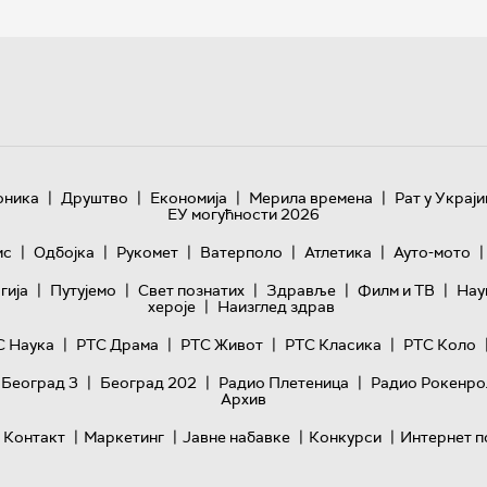
|
|
|
|
оника
Друштво
Економија
Мерила времена
Рат у Украји
ЕУ могућности 2026
|
|
|
|
|
|
ис
Одбојка
Рукомет
Ватерполо
Атлетика
Ауто-мото
|
|
|
|
|
гијa
Путујемо
Свет познатих
Здравље
Филм и ТВ
Нау
|
хероје
Наизглед здрав
|
|
|
|
С Наука
РТС Драма
РТС Живот
РТС Класика
РТС Коло
|
|
|
 Београд 3
Београд 202
Радио Плетеница
Радио Рокенро
Архив
|
|
|
|
Контакт
Маркетинг
Јавне набавке
Конкурси
Интернет п