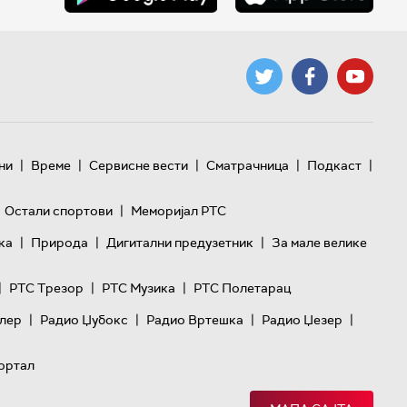
|
|
|
|
|
ни
Време
Сервисне вести
Сматрачница
Подкаст
|
Остали спортови
Меморијал РТС
|
|
|
ка
Природа
Дигитални предузетник
За мале велике
|
|
|
РТС Трезор
РТС Музика
РТС Полетарац
|
|
|
|
лер
Радио Џубокс
Радио Вртешка
Радио Џезер
ортал