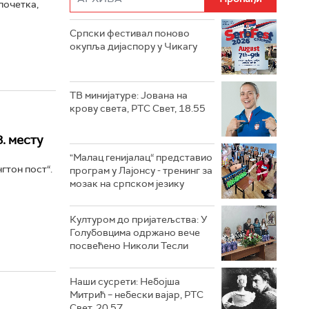
почетка,
Српски фестивал поново
окупља дијаспору у Чикагу
ТВ минијатуре: Јована на
крову света, РТС Свет, 18.55
. месту
"Малац генијалац“ представио
гтон пост“.
програм у Лајонсу - тренинг за
мозак на српском језику
Културом до пријатељства: У
Голубовцима одржано вече
посвећено Николи Тесли
Наши сусрети: Небојша
Митрић – небески вајар, РТС
Свет, 20.57