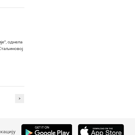
је“, однела
 Стаљиновој
>
кацију