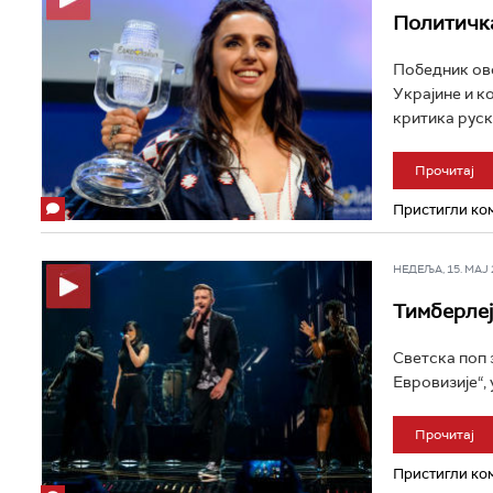
Политичка
Победник ово
Украјине и к
критика руске
Прочитај
Пристигли ком
НЕДЕЉА, 15. МАЈ 2
Тимберлеј
Светска поп 
Евровизије“, 
Прочитај
Пристигли ком