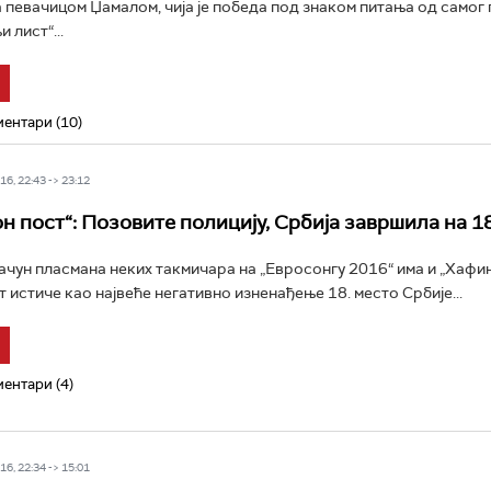
са певачицом Џамалом, чија је победа под знаком питања од самог 
 лист“...
ентари (10)
6, 22:43 -> 23:12
н пост“: Позовите полицију, Србија завршила на 18
ачун пласмана неких такмичара на „Евросонгу 2016“ има и „Хафин
 истиче као највеће негативно изненађење 18. место Србије...
ентари (4)
6, 22:34 -> 15:01