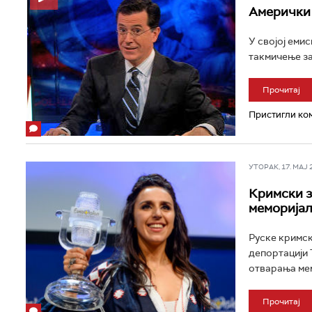
Амерички 
У својој емис
такмичење за
Прочитај
Пристигли ком
УТОРАК, 17. МАЈ 20
Кримски з
меморија
Руске кримск
депортацији 
отварања мем
Прочитај