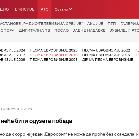
АДИО
ЕМИСИЈЕ
РТС
Остало
УСТАНОВЕ „РАДИО-ТЕЛЕВИЗИЈА СРБИЈЕ“
АКЦИЈЕ
ПГП
ГАЛЕРИЈ
АСПОРА
ДИГИТАЛНА ТВ
ПОСАО
ЈАВНЕ НАБАВКЕ
ЈУБИЛЕЈИ РТС
ОВИЗИЈЕ 2024
ПЕСМА ЕВРОВИЗИЈЕ 2023
ПЕСМА ЕВРОВИЗИЈЕ 2022
П
ОВИЗИЈЕ 2017
ПЕСМА ЕВРОВИЗИЈЕ 2016
ПЕСМА ЕВРОВИЗИЈЕ 2015
П
ОВИЗИЈЕ 2009
ПЕСМА ЕВРОВИЗИЈЕ 2008
ДЕЧЈА ПЕСМА ЕВРОВИЗИЈЕ
 2016, 22:04 -> 23:28
 неће бити одузета победа
сно да скоро ниједан „Евросонг“ не може да прође без скандала, ко