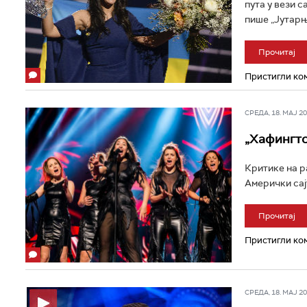
пута у вези 
пише „Јутарњи
Прочитај
Пристигли ком
СРЕДА, 18. МАЈ 201
„Хафингто
Критике на р
Амерички сајт
Прочитај
Пристигли ком
СРЕДА, 18. МАЈ 201