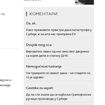
КОМЕНТАРИ
 то
Da, ali...
Како преживети прва три дана катастрофе у
Србији, и за шта нас припрема ЕУ
Dvojnik mog oca
Вероватно свако од нас има свог двојника
са којим дели и сличну ДНК
Nemogućnost tusiranja
Не туширате се сваког дана – не стидите се,
то је здраво
мером о
емонији
Cestitke za uspeh
Да ли сте знали да се најбоље грамофонске
ручице производе у Србији