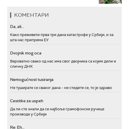
КОМЕНТАРИ
Da, ali...
Како преживети прва три дана катастрофе у Србији, и за
шта нас припрема ЕУ
Dvojnik mog oca
Вероватно свако од нас има свог двојника са којим дели и
сличну ДНК
Nemogućnost tusiranja
Не туширате се сваког дана – не стидите се, то је здраво
Cestitke za uspeh
Да ли сте знали да се најбоље грамофонске ручице
производе у Србији
Re: Eh...