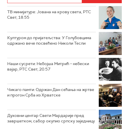
ТВ минијатуре: Јована на крову света, РТС
Свет, 18.55
Културом до пријатељства: У Голубовцима
одржано вече посвећено Николи Тесли
Наши сусрети: Небојша Митрић – небески
вајар, РТС Свет, 20.57
Чикаго памти: Одржан Дан сећања на жртве
и прогон Срба из Хрватске
Духовни центар Свети Мардарије пред
завршетком, сабор окупио српску заједницу