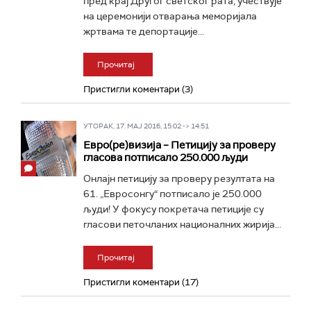
пред крај Другог светског рата, учествује
на церемонији отварања меморијала
жртвама те депортације...
Прочитај
Пристигли коментари (3)
УТОРАК, 17. МАЈ 2016, 15:02 -> 14:51
Евро(ре)визија – Петицију за проверу
гласова потписало 250.000 људи
Онлајн петицију за проверу резултата на
61. „Евросонгу“ потписало је 250.000
људи! У фокусу покретача петиције су
гласови петочланих националних жирија...
Прочитај
Пристигли коментари (17)