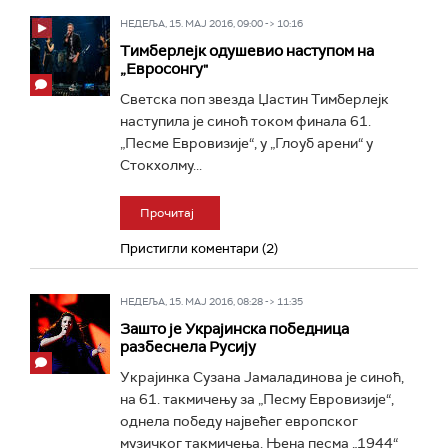
НЕДЕЉА, 15. МАЈ 2016, 09:00 -> 10:16
Тимберлејк одушевио наступом на
„Евросонгу"
Светска поп звезда Џастин Тимберлејк
наступила је синоћ током финала 61.
„Песме Евровизије“, у „Глоуб арени“ у
Стокхолму...
Прочитај
Пристигли коментари (2)
НЕДЕЉА, 15. МАЈ 2016, 08:28 -> 11:35
Зашто је Украјинска победница
разбеснела Русију
Украјинка Сузана Јамаладинова је синоћ,
на 61. такмичењу за „Песму Евровизије“,
однела победу највећег европског
музичког такмичења. Њена песма „1944“