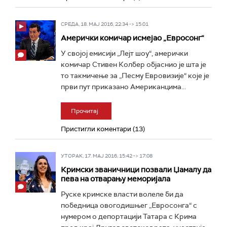
СРЕДА, 18. МАЈ 2016, 22:34 -> 15:01
Амерички комичар исмејао „Евросонг“
У својој емисији „Лејт шоу“, амерички
комичар Стивен Колбер објаснио је шта је
то такмичење за „Песму Евровизије“ које је
први пут приказано Американцима...
Прочитај
Пристигли коментари (13)
УТОРАК, 17. МАЈ 2016, 15:42 -> 17:08
Кримски званичници позвали Џамалу да
пева на отварању меморијала
Руске кримске власти волеле би да
победница овогодишњег „Евросонга“ с
нумером о депортацији Татара с Крима