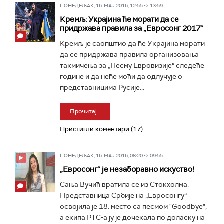
ПОНЕДЕЉАК, 16. МАЈ 2016, 12:55 -> 13:59
Кремљ: Украјина ће морати да се
придржава правила за „Евросонг 2017“
Кремљ је саопштио да ће Украјина морати
да се придржава правила организовања
такмичења за „Песму Евровизије“ следеће
године и да неће моћи да одлучује о
представницима Русије...
Прочитај
Пристигли коментари (17)
ПОНЕДЕЉАК, 16. МАЈ 2016, 08:20 -> 09:55
„Евросонг“ је незаборавно искуство!
Сања Вучић вратила се из Стокхолма.
Представница Србије на „Евросонгу“
освојила је 18. место са песмом "Goodbye",
а екипа РТС-а ју је дочекала по доласку на