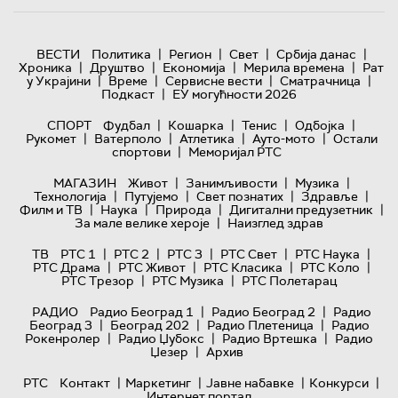
|
|
|
|
ВЕСТИ
Политика
Регион
Свет
Србија данас
|
|
|
|
Хроника
Друштво
Економија
Мерила времена
Рат
|
|
|
|
у Украјини
Време
Сервисне вести
Сматрачница
|
Подкаст
ЕУ могућности 2026
|
|
|
|
СПОРТ
Фудбал
Кошарка
Тенис
Одбојка
|
|
|
|
Рукомет
Ватерполо
Атлетика
Ауто-мото
Остали
|
спортови
Меморијал РТС
|
|
|
МАГАЗИН
Живот
Занимљивости
Музика
|
|
|
|
Технологијa
Путујемо
Свет познатих
Здравље
|
|
|
|
Филм и ТВ
Наука
Природа
Дигитални предузетник
|
За мале велике хероје
Наизглед здрав
|
|
|
|
|
ТВ
РТС 1
РТС 2
РТС 3
РТС Свет
РТС Наука
|
|
|
|
РТС Драма
РТС Живот
РТС Класика
РТС Коло
|
|
РТС Трезор
РТС Музика
РТС Полетарац
|
|
РАДИО
Радио Београд 1
Радио Београд 2
Радио
|
|
|
Београд 3
Београд 202
Радио Плетеница
Радио
|
|
|
Рокенролер
Радио Џубокс
Радио Вртешка
Радио
|
Џезер
Архив
|
|
|
|
РТС
Контакт
Маркетинг
Јавне набавке
Конкурси
Интернет портал