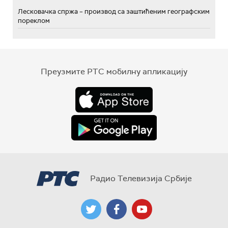
Лесковачка спржа – производ са заштићеним географским
пореклом
Преузмите РТС мобилну апликацију
Радио Телевизија Србије