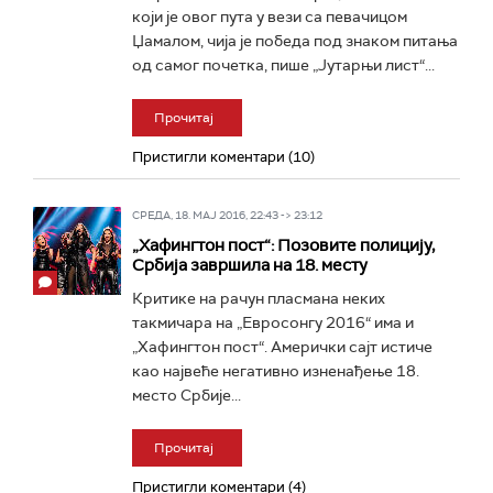
који је овог пута у вези са певачицом
Џамалом, чија је победа под знаком питања
од самог почетка, пише „Јутарњи лист“...
Прочитај
Пристигли коментари (10)
СРЕДА, 18. МАЈ 2016, 22:43 -> 23:12
„Хафингтон пост“: Позовите полицију,
Србија завршила на 18. месту
Критике на рачун пласмана неких
такмичара на „Евросонгу 2016“ има и
„Хафингтон пост“. Амерички сајт истиче
као највеће негативно изненађење 18.
место Србије...
Прочитај
Пристигли коментари (4)