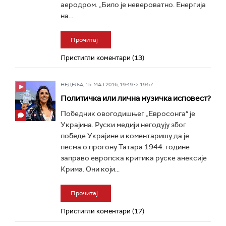
аеродром. „Било је невероватно. Енергија
на...
Прочитај
Пристигли коментари (13)
НЕДЕЉА, 15. МАЈ 2016, 19:49 -> 19:57
Политичка или лична музичка исповест?
Победник овогодишњег „Евросонга“ је
Украјина. Руски медији негодују због
победе Украјине и коментаришу да је
песма о прогону Татара 1944. године
заправо европска критика руске анексије
Крима. Они који...
Прочитај
Пристигли коментари (17)