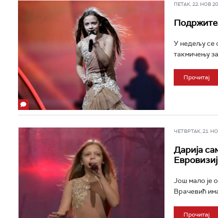
ПЕТАК, 22. НОВ 201
Подржите Д
У недељу се 
такмичењу за 
Прочитај
ЧЕТВРТАК, 21. НОВ
Дарија са
Евровизиј
Још мало је 
Врачевић има
Прочитај