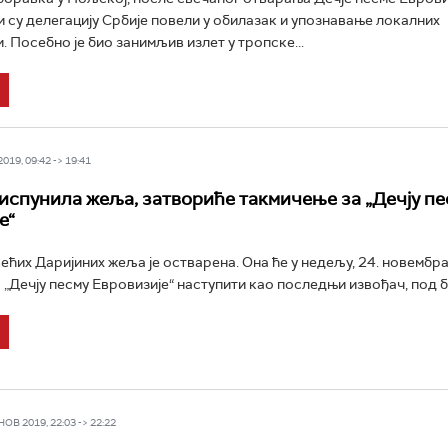
 су делегацију Србије повели у обилазак и упознавање локалних
. Посебно је био занимљив излет у тропске...
19, 09:42 -> 19:41
 испунила жеља, затвориће такмичење за „Дечју пе
е“
већих Даријиних жеља је остварена. Она ће у недељу, 24. новембра
 „Дечју песму Евровизије“ наступити као последњи извођач, под бр
В 2019, 22:03 -> 22:22