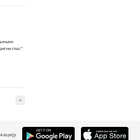
пљењем
дигни глас“
>
кацију