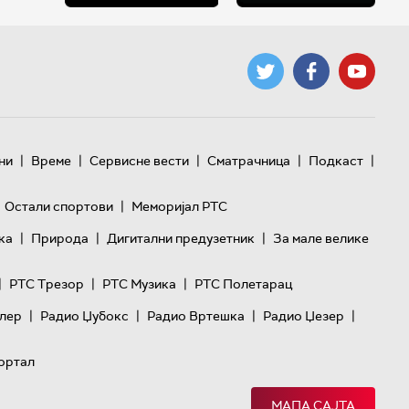
|
|
|
|
|
ни
Време
Сервисне вести
Сматрачница
Подкаст
|
Остали спортови
Меморијал РТС
|
|
|
ка
Природа
Дигитални предузетник
За мале велике
|
|
|
РТС Трезор
РТС Музика
РТС Полетарац
|
|
|
|
лер
Радио Џубокс
Радио Вртешка
Радио Џезер
ортал
МАПА САЈТА