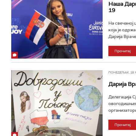
Наша Дари
19
На свечаној 
која је одрж
Дарија Врачев
Прочитај
ПОНЕДЕЉАК, 18. НО
Дарија Вр
Делегација С
овогодишњег 
организатори
Прочитај