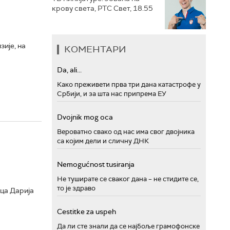
крову света, РТС Свет, 18.55
ије, на
КОМЕНТАРИ
Da, ali...
Како преживети прва три дана катастрофе у
Србији, и за шта нас припрема ЕУ
Dvojnik mog oca
Вероватно свако од нас има свог двојника
са којим дели и сличну ДНК
Nemogućnost tusiranja
Не туширате се сваког дана – не стидите се,
то је здраво
ца Дарија
Cestitke za uspeh
Да ли сте знали да се најбоље грамофонске