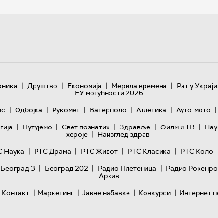
|
|
|
|
оника
Друштво
Економија
Мерила времена
Рат у Украји
ЕУ могућности 2026
|
|
|
|
|
|
ис
Одбојка
Рукомет
Ватерполо
Атлетика
Ауто-мото
|
|
|
|
|
гијa
Путујемо
Свет познатих
Здравље
Филм и ТВ
Нау
|
хероје
Наизглед здрав
|
|
|
|
С Наука
РТС Драма
РТС Живот
РТС Класика
РТС Коло
|
|
|
 Београд 3
Београд 202
Радио Плетеница
Радио Рокенро
Архив
|
|
|
|
Контакт
Маркетинг
Јавне набавке
Конкурси
Интернет п