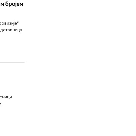
им бројем
ровизије“
едставница
есници
м