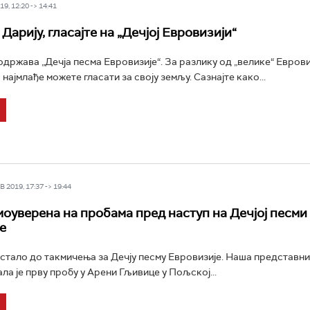
9, 12:20 -> 14:41
арију, гласајте на „Дечјој Евровизији“
одржава „Дечја песма Евровизије“. За разлику од „велике“ Евровиз
најмлађе можете гласати за своју земљу. Сазнајте како...
 2019, 17:37 -> 19:44
моуверена на пробама пред наступ на Дечјој песми
е
остало до такмичења за Дечју песму Евровизије. Наша представни
ла је прву пробу у Арени Гљивицe у Пољској...