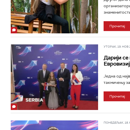
организатори
знаменитости
Прочитај
УТОРАК, 19. НОВ 20
Дарији се
Евровизиј
Једна од нај
такмичењу за
Прочитај
ПОНЕДЕЉАК, 18. НО