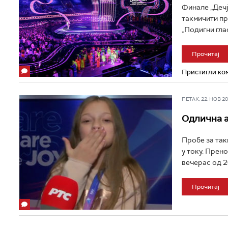
Финале „Дечје
такмичити пр
„Подигни глас“
Прочитај
Пристигли ком
ПЕТАК, 22. НОВ 201
Одлична а
Пробе за так
у току. Прен
вечерас од 20
Прочитај