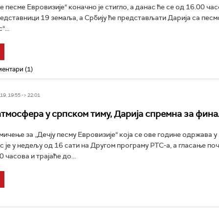
 песме Евровизије“ коначно је стигло, а данас ће се од 16.00 ча
едставници 19 земаља, а Србију ће представљати Дарија са песм
...
ентари (1)
9, 19:55 -> 22:01
тмосфера у српском тиму, Дарија спремна за фина
мичење за „Дечју песму Евровизије“ која се ове године одржава у
ос је у недељу од 16 сати на Другом програму РТС-а, а гласање по
 часова и трајаће до...