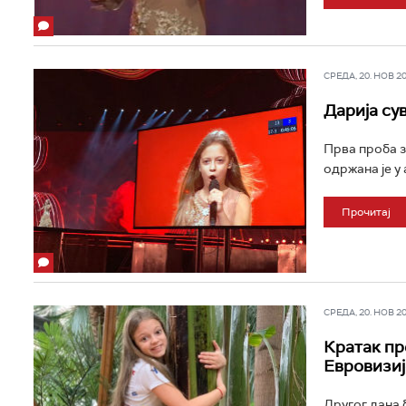
СРЕДА, 20. НОВ 201
Дарија су
Прва проба з
одржана је у 
Прочитај
СРЕДА, 20. НОВ 201
Кратак пр
Евровизиј
Другог дана 