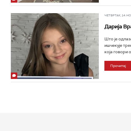
ЧЕТВРТАК, 14. НОВ
Дарија Вр
Што је одлаз
ишчекује тре
која говори 
Прочитај