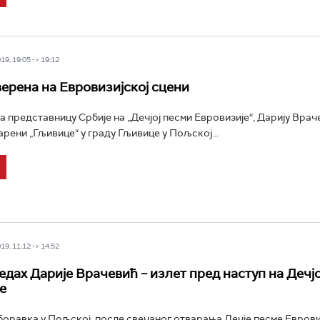
9, 19:05 -> 19:12
верена на Евровизијској сцени
а представницу Србије на „Дечјој песми Евровизије“, Дарију Врач
арени „Гљивице“ у граду Гљивице у Пољској...
9, 11:12 -> 14:52
едах Дарије Врачевић – излет пред наступ на Дечјо
е
боравка у Пољској, после свечаног отварања Дечје песме Еврови