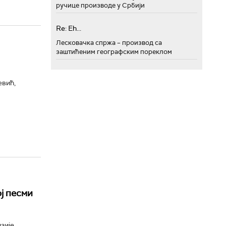
ручице производе у Србији
Re: Eh...
Лесковачка спржа – производ са
заштићеним географским пореклом
евић,
ј песми
зије,