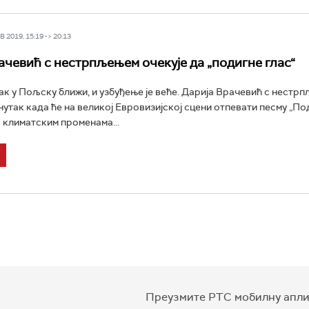
 2019, 15:19 -> 20:13
ачевић с нестрпљењем очекује да „подигне глас“
ак у Пољску ближи, и узбуђење је веће. Дарија Врачевић с нестр
нутак када ће на великој Евровизијској сцени отпевати песму „По
о климатским променама...
Преузмите РТС мобилну апли