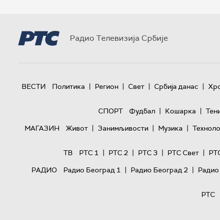
Радио Телевизија Србије
|
|
|
|
ВЕСТИ
Политика
Регион
Свет
Србија данас
Хр
|
|
СПОРТ
Фудбал
Кошарка
Тен
|
|
|
МАГАЗИН
Живот
Занимљивости
Музика
Техноло
|
|
|
|
ТВ
РТС 1
РТС 2
РТС 3
РТС Свет
РТ
|
|
РАДИО
Радио Београд 1
Радио Београд 2
Радио
РТС