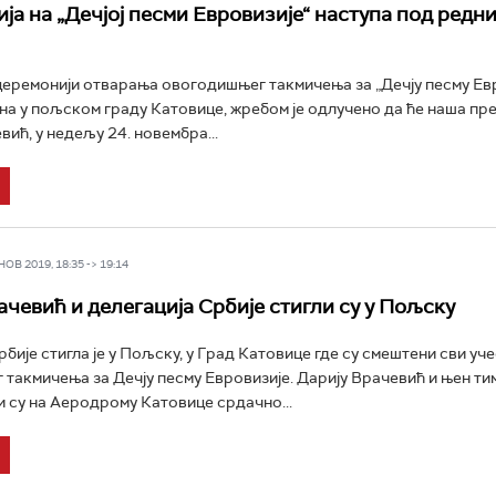
ја на „Дечјој песми Евровизије“ наступа под редн
церемонији отварања овогодишњег такмичења за „Дечју песму Ев
ана у пољском граду Катовице, жребом је одлучено да ће наша пр
ић, у недељу 24. новембра...
В 2019, 18:35 -> 19:14
ачевић и делегација Србије стигли су у Пољску
рбије стигла је у Пољску, у Град Катовице где су смештени сви уч
такмичења за Дечју песму Евровизије. Дарију Врачевић и њен ти
 су на Аеродрому Катовице срдачно...