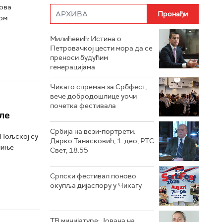
сова
ом
Милићевић: Истина о
Петровачкој цести мора да се
преноси будућим
генерацијама
Чикаго спреман за Србфест,
вече добродошлице уочи
почетка фестивала
ле
Србија на вези-портрети:
 Пољској су
Дарко Танасковић, 1. део, РТС
чиње
Свет, 18.55
Српски фестивал поново
окупља дијаспору у Чикагу
ТВ минијатуре: Јована на