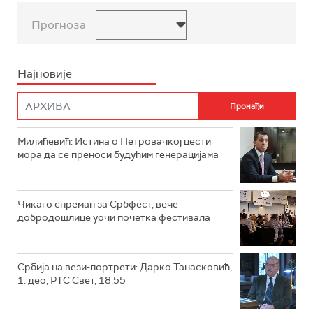
Прогноза
Најновије
Милићевић: Истина о Петровачкој цести
мора да се преноси будућим генерацијама
Чикаго спреман за Србфест, вече
добродошлице уочи почетка фестивала
Србија на вези-портрети: Дарко Танасковић,
1. део, РТС Свет, 18.55