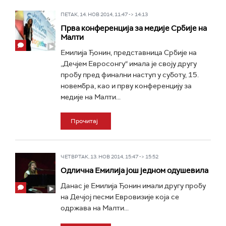
ПЕТАК, 14. НОВ 2014, 11:47 -> 14:13
Прва конференција за медије Србије на
Малти
Емилија Ђонин, представница Србије на
„Дечјем Евросонгу“ имала је своју другу
пробу пред финални наступ у суботу, 15.
новембра, као и прву конференцију за
медије на Малти...
Прочитај
ЧЕТВРТАК, 13. НОВ 2014, 15:47 -> 15:52
Одлична Емилија још једном одушевила
Данас је Емилија Ђонин имали другу пробу
на Дечјој песми Евровизије која се
одржава на Малти...