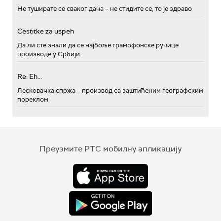
Не туширате се сваког дана – не стидите се, то је здраво
Cestitke za uspeh
Да ли сте знали да се најбоље грамофонске ручице
производе у Србији
Re: Eh...
Лесковачка спржа – производ са заштићеним географским
пореклом
Преузмите РТС мобилну апликацију