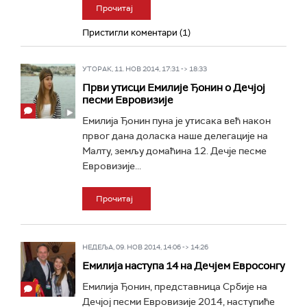
Прочитај
Пристигли коментари (1)
УТОРАК, 11. НОВ 2014, 17:31 -> 18:33
Први утисци Емилије Ђонин о Дечјој
песми Евровизије
Емилија Ђонин пуна је утисака већ након
првог дана доласка наше делегације на
Малту, земљу домаћина 12. Дечје песме
Евровизије...
Прочитај
НЕДЕЉА, 09. НОВ 2014, 14:06 -> 14:26
Емилија наступа 14 на Дечјем Евросонгу
Емилија Ђонин, представница Србије на
Дечјој песми Евровизије 2014, наступиће