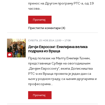
пренос на Другом програму РТС-а, од 19
часова...
Прочитај
Пристигли коментари (4)
СУБОТА, 15. НОВ 2014, 12:00 -> 17:08
Дечји Евросонг: Емилијина велика
подршка из Вршца
Пред полазак на Малту Емилије Ђонин,
представнице Србије на овогодишњем
„Дечјем Евросонгу“, екипа Дописништва
РТС-а из Вршца провела је један дан са
њом у родном граду, са њеним другарима и
професорима...
Прочитај