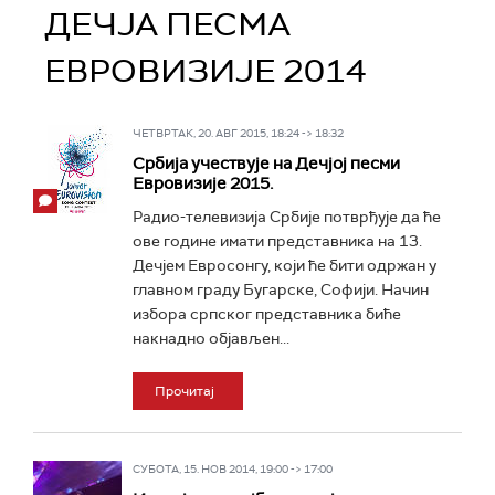
ДЕЧЈА ПЕСМА
ЕВРОВИЗИЈЕ 2014
ЧЕТВРТАК, 20. АВГ 2015, 18:24 -> 18:32
Србија учествује на Дечјој песми
Евровизије 2015.
Радио-телевизија Србије потврђује да ће
ове године имати представника на 13.
Дечјем Евросонгу, који ће бити одржан у
главном граду Бугарске, Софији. Начин
избора српског представника биће
накнадно објављен...
Прочитај
СУБОТА, 15. НОВ 2014, 19:00 -> 17:00