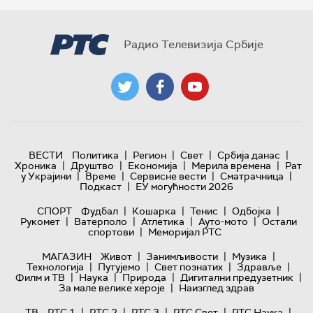
Радио Телевизија Србије
|
|
|
|
ВЕСТИ
Политика
Регион
Свет
Србија данас
|
|
|
|
Хроника
Друштво
Економија
Мерила времена
Рат
|
|
|
|
у Украјини
Време
Сервисне вести
Сматрачница
|
Подкаст
ЕУ могућности 2026
|
|
|
|
СПОРТ
Фудбал
Кошарка
Тенис
Одбојка
|
|
|
|
Рукомет
Ватерполо
Атлетика
Ауто-мото
Остали
|
спортови
Меморијал РТС
|
|
|
МАГАЗИН
Живот
Занимљивости
Музика
|
|
|
|
Технологијa
Путујемо
Свет познатих
Здравље
|
|
|
|
Филм и ТВ
Наука
Природа
Дигитални предузетник
|
За мале велике хероје
Наизглед здрав
|
|
|
|
|
ТВ
РТС 1
РТС 2
РТС 3
РТС Свет
РТС Наука