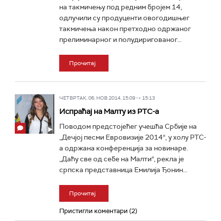
на такмичењу под редним бројем 14,
одлучили су продуценти овогодишњег
такмичења након претходно одржаног
прелиминарног и полудиригованог...
Прочитај
ЧЕТВРТАК, 06. НОВ 2014, 15:09 -> 15:13
Испраћај на Малту из РТС-а
Поводом предстојећег учешћа Србије на
„Дечјој песми Евровизије 2014“, у холу РТС-
а одржана конференција за новинаре.
„Даћу све од себе на Малти“, рекла је
српска представница Емилија Ђонин...
Прочитај
Пристигли коментари (2)