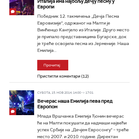
Италија има најбољу дечју песму у
Европи
Победник 12. такмичења „Дечја Песма
Евровизије“, одржаног на Малти је
Винћенцо Кантјело из Италије. Друго место
је припало представницима Бугарске, док
је треће освојила песма из Јерменије. Наша
Емилија...
Прочитај
Пристигли коментари (12)
СУБОТА, 15. НОВ 2014, 14:00 -> 17:01
Вечерас наша Емилија пева пред
Европом
Млада Вршчанка Емилија Ђонин вечерас
ће на Малти покушати да надмаши највећи
успех Србије на „Дечјем Евросонгу“ – треће
место 2007. и 2010. године. Директан