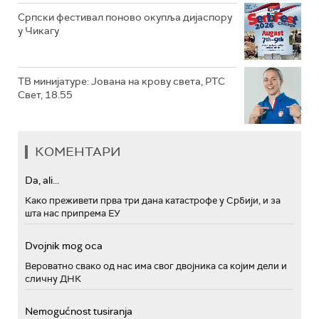
Српски фестивал поново окупља дијаспору
у Чикагу
ТВ минијатуре: Јована на крову света, РТС
Свет, 18.55
КОМЕНТАРИ
Da, ali...
Како преживети прва три дана катастрофе у Србији, и за
шта нас припрема ЕУ
Dvojnik mog oca
Вероватно свако од нас има свог двојника са којим дели и
сличну ДНК
Nemogućnost tusiranja