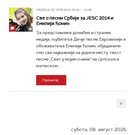
НЕДЕЉА, 02. НОВ 2014, 20:41 -> 12:36
Све о песми Србије за JESC 2014 и
Емилији Ђонин
За представнике домаћих и страних
медија, љубитеље Дечје песме Евровизије и
обожаватеље Емилије Ђонин, објединили
смо све најважније на једном месту: текст
песме „Свет у мојим очима“ на српском и
енглеском...
Прочитај
>
субота, 08. август 2026.