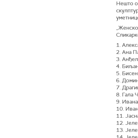
Нешто о
скулпту
уметнице
„Женско
Сликарк
1. Алек
2. Ана 
3. Анђе
4. Биља
5. Бисе
6. Доми
7. Драг
8. Гала 
9. Иван
10. Ива
11. Јас
12. Јел
13. Јел
14. Јел