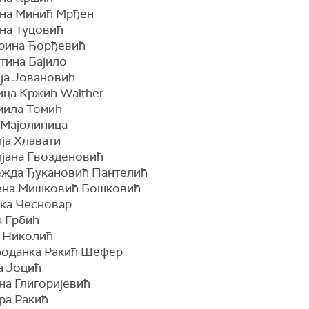
ена Минић Мрђен
ана Туцовић
арина Ђорђевић
тина Бајило
ија Јовановић
ица Кржић Walther
мила Томић
а Мајолиница
ја Хлавати
ијана Гвозденовић
eжда Ђукановић Пантeлић
eна Мишковић Бошковић
ека Чесновар
а Грбић
а Николић
боданка Ракић Шефер
а Јоцић
на Глигоријевић
ра Ракић