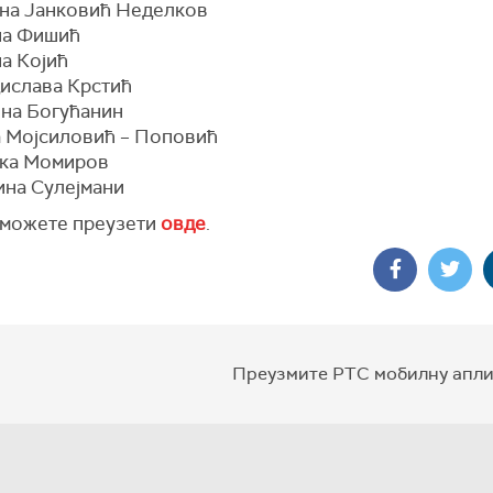
јана Јанковић Неделков
ана Фишић
на Којић
дислава Крстић
ина Богућанин
а Мојсиловић – Поповић
ка Момиров
ина Сулејмани
 можете преузети
овде
.
Преузмите РТС мобилну апли