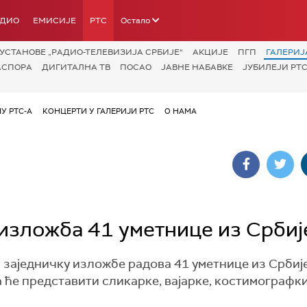
АДИО
ЕМИСИЈЕ
РТС
Остало
УСТАНОВЕ „РАДИО-ТЕЛЕВИЗИЈА СРБИЈЕ“
АКЦИЈЕ
ПГП
ГАЛЕРИЈ
АСПОРА
ДИГИТАЛНА ТВ
ПОСАО
ЈАВНЕ НАБАВКЕ
ЈУБИЛЕЈИ РТС
У РТС-А
КОНЦЕРТИ У ГАЛЕРИЈИ РТС
О НАМА
изложба 41 уметнице из Србиј
 заједничку изложбе радова 41 уметнице из Србиј
а ће представити сликарке, вајарке, костимографк