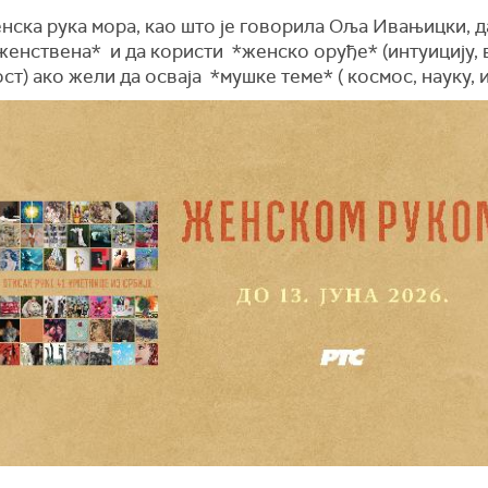
нска рука мора, као што је говорила Оља Ивањицки, д
енствена* и да користи *женско оруђе* (интуицију, в
ст) ако жели да осваја *мушке теме* ( космос, науку, и