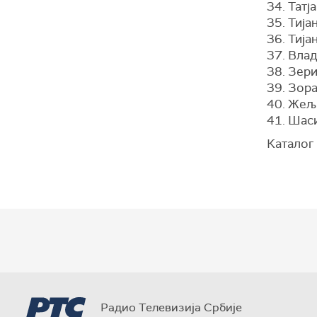
34. Тат
35. Тиј
36. Тија
37. Вла
38. Зeр
39. Зор
40. Жељ
41. Шас
Каталог
Радио Телевизија Србије