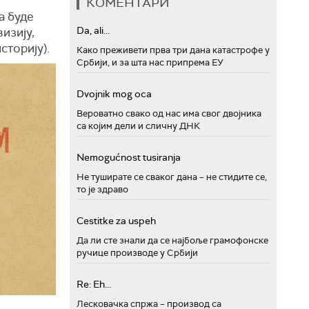
КОМЕНТАРИ
а буде
Da, ali...
изију,
сторију).
Како преживети прва три дана катастрофе у
Србији, и за шта нас припрема ЕУ
Dvojnik mog oca
Вероватно свако од нас има свог двојника
са којим дели и сличну ДНК
Nemogućnost tusiranja
Не туширате се сваког дана – не стидите се,
то је здраво
Cestitke za uspeh
Да ли сте знали да се најбоље грамофонске
ручице производе у Србији
Re: Eh...
Лесковачка спржа – производ са