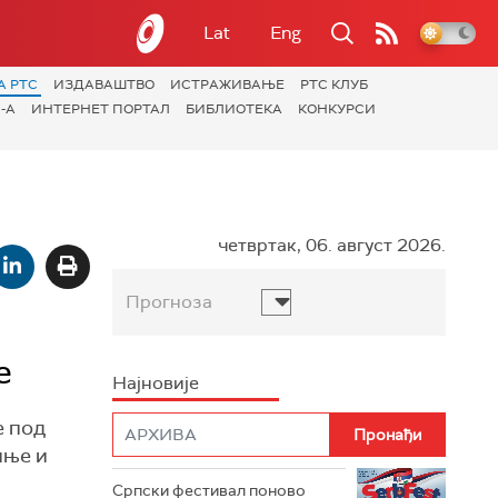
Lat
Eng
А РТС
ИЗДАВАШТВО
ИСТРАЖИВАЊЕ
РТС КЛУБ
-А
ИНТЕРНЕТ ПОРТАЛ
БИБЛИОТЕКА
КОНКУРСИ
четвртак, 06. август 2026.
Прогноза
е
Најновије
е под
иње и
Српски фестивал поново