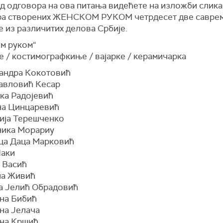
д одговора на ова питања видећете на изложби слика
ра створених ЖЕНСКОМ РУКОМ четрдесет две савре
 из различитих делова Србије.
м руком“
е / костимографкиње / вајарке / керамичарка
сандра Кокотовић
Павловић Кесар
лка Радојевић
на Цинцаревић
нија Терешченко
ника Морариу
ица Даца Марковић
Чаки
а Васић
на Живић
на Јелић Обрадовић
ена Бибић
ена Јелача
ена Кршић