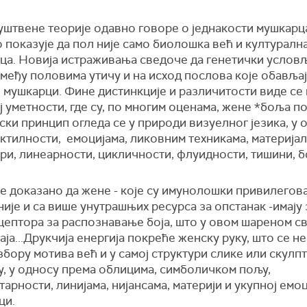
уштвене теорије одавно говоре о једнакости мушкарца
 показује да пол није само биолошка већ и културалн
ца. Новија истраживања сведоче да генетички услов
међу половима утичу и на исход послова које обавља
мушкарци. Фине дистинкције и различитости виде се 
 уметности, где су, по многим оценама, жене *боља п
ски принцип огледа се у природи визуелног језика, у 
ктилности, емоцијама, ликовним техникама, материјал
и, линеарности, цикличности, флуидности, тишини, бо
е доказано да жене - које су имунолошки привилегов
ије и са више унутрашњих ресурса за опстанак -имају
ептора за распознавање боја, што у овом шареном св
аја...Друкчија енергија покреће женску руку, што се н
збору мотива већ и у самој структури слике или скулпт
у, у односу према облицима, симболичком пољу,
арности, линијама, нијансама, материји и укупној емо
ци.