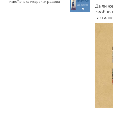
извођача сликарских радова
Да ли же
*моћно ж
тактилно