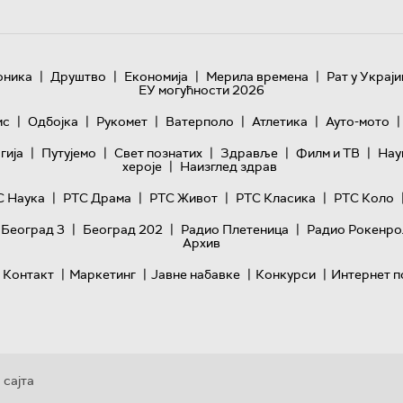
|
|
|
|
оника
Друштво
Економија
Мерила времена
Рат у Украји
ЕУ могућности 2026
|
|
|
|
|
|
ис
Одбојка
Рукомет
Ватерполо
Атлетика
Ауто-мото
|
|
|
|
|
гијa
Путујемо
Свет познатих
Здравље
Филм и ТВ
Нау
|
хероје
Наизглед здрав
|
|
|
|
С Наука
РТС Драма
РТС Живот
РТС Класика
РТС Коло
|
|
|
 Београд 3
Београд 202
Радио Плетеница
Радио Рокенро
Архив
|
|
|
|
Контакт
Маркетинг
Јавне набавке
Конкурси
Интернет п
 сајта