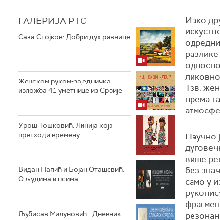
ГАЛЕРИЈА РТС
Иако др
искуство
Сава Стојков: Добри дух равнице
одредни
разлике 
односно 
ликовној
Женском руком-заједничка
Тзв. жен
изложба 41 уметнице из Србије
према та
атмосфер
Урош Тошковић: Линија која
претходи времену
Научно ј
дуговечн
више рец
Видан Папић и Бојан Оташевић:
без знач
О људима и псима
само у и
рукопис
фрагмент
Љубисав Милуновић - Дневник
резонан