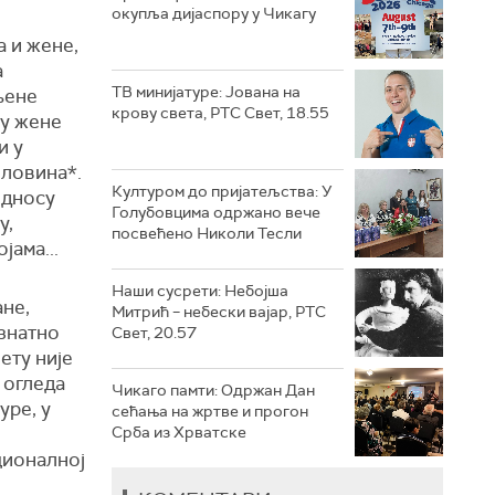
окупља дијаспору у Чикагу
 и жене,
а
ТВ минијатуре: Јована на
љене
крову света, РТС Свет, 18.55
ју жене
и у
оловина*.
Културом до пријатељства: У
односу
Голубовцима одржано вече
у,
посвећено Николи Тесли
јама...
Наши сусрети: Небојша
ане,
Митрић – небески вајар, РТС
 знатно
Свет, 20.57
ету није
е огледа
Чикаго памти: Одржан Дан
уре, у
сећања на жртве и прогон
Срба из Хрватске
ционалној