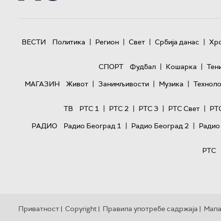
|
|
|
|
ВЕСТИ
Политика
Регион
Свет
Србија данас
Хр
|
|
СПОРТ
Фудбал
Кошарка
Тен
|
|
|
МАГАЗИН
Живот
Занимљивости
Музика
Техноло
|
|
|
|
ТВ
РТС 1
РТС 2
РТС 3
РТС Свет
РТ
|
|
РАДИО
Радио Београд 1
Радио Београд 2
Радио
РТС
Приватност
Copyright
Правила употребе садржаја
Мапа
|
|
|