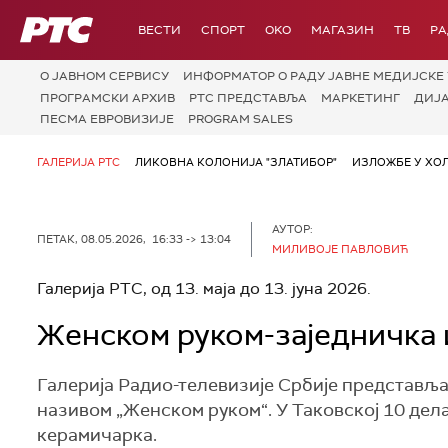
РТС
ВЕСТИ
СПОРТ
OKO
МАГАЗИН
ТВ
Р
О JАВНОМ СЕРВИСУ
ИНФОРМАТОР О РАДУ ЈАВНЕ МЕДИЈСКЕ 
ПРОГРАМСКИ АРХИВ
РТС ПРЕДСТАВЉА
МАРКЕТИНГ
ДИЈ
ПЕСМА ЕВРОВИЗИЈЕ
PROGRAM SALES
ГАЛЕРИЈА РТС
ЛИКОВНА КОЛОНИЈА "ЗЛАТИБОР"
ИЗЛОЖБЕ У ХОЛ
АУТОР:
ПЕТАК, 08.05.2026, 16:33 -> 13:04
МИЛИВОЈЕ ПАВЛОВИЋ
Галерија РТС, од 13. маја до 13. јуна 2026.
Женском руком-заједничка 
Галерија Радио-телевизије Србије представља
називом „Женском руком“. У Таковској 10 дел
керамичарка.