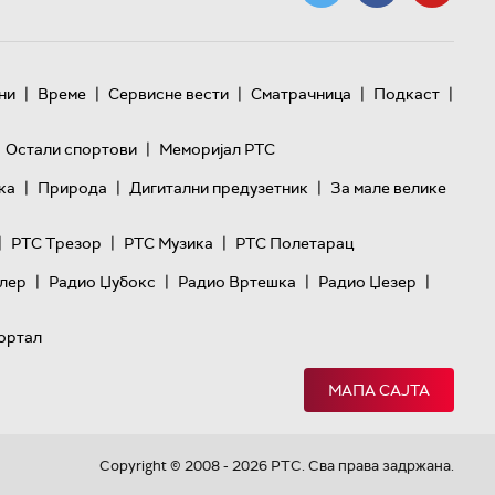
|
|
|
|
|
ни
Време
Сервисне вести
Сматрачница
Подкаст
|
Остали спортови
Меморијал РТС
|
|
|
ка
Природа
Дигитални предузетник
За мале велике
|
|
|
РТС Трезор
РТС Музика
РТС Полетарац
|
|
|
|
лер
Радио Џубокс
Радио Вртешка
Радио Џезер
ортал
МАПА САЈТА
Copyright © 2008 - 2026 РТС. Сва права задржана.