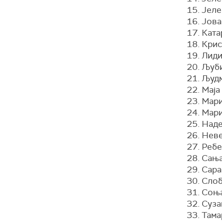
15. Јел
16. Јов
17. Кат
18. Крис
19. Лид
20. Љуб
21. Људ
22. Мај
23. Мари
24. Мар
25. Над
26. Нeв
27. Реб
28. Сањ
29. Сар
30. Сло
31. Соњ
32. Суза
33. Тама