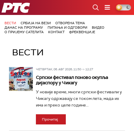
РТС
ВЕСТИ
СРБИЈА НА ВЕЗИ
ОТВОРЕНА ТЕМА
ДАНАС НА ПРОГРАМУ
ПИТАЊА И ОДГОВОРИ
ВИДЕО
О ПРИЈЕМУ САТЕЛИТА
КОНТАКТ
ФРЕКВЕНЦИЈЕ
ВЕСТИ
ЧЕТВРТАК, 06. АВГ 2026, 11:50 -> 12:27
Српски фестивал поново окупља
дијаспору у Чикагу
У новије време, многи српски фестивали у
Чикагу одржавају се током лета, мада их
има и преко целе године...
Прочитај