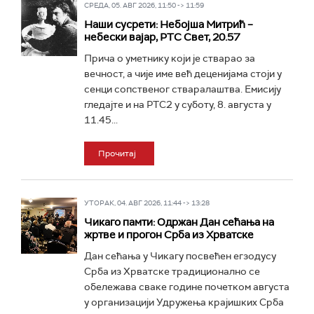
СРЕДА, 05. АВГ 2026, 11:50 -> 11:59
Наши сусрети: Небојша Митрић –
небески вајар, РТС Свет, 20.57
Прича о уметнику који је стварао за
вечност, а чије име већ деценијама стоји у
сенци сопственог стваралаштва. Емисију
гледајте и на РТС2 у суботу, 8. августа у
11.45...
Прочитај
УТОРАК, 04. АВГ 2026, 11:44 -> 13:28
Чикаго памти: Одржан Дан сећања на
жртве и прогон Срба из Хрватске
Дан сећања у Чикагу посвећен егзодусу
Срба из Хрватске традиционално се
обележава сваке године почетком августа
у организацији Удружења крајишких Срба