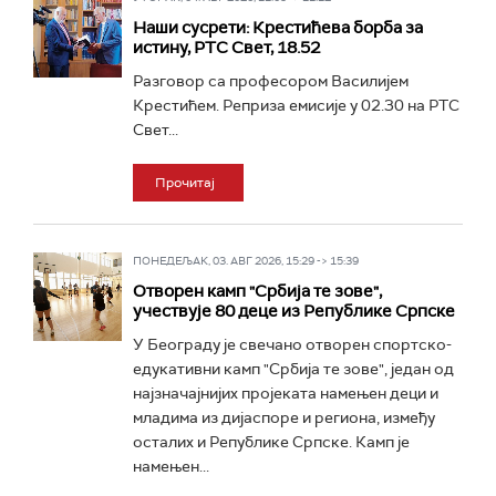
Наши сусрети: Крестићева борба за
истину, РТС Свет, 18.52
Разговор са професором Василијем
Крестићем. Реприза емисије у 02.30 на РТС
Свет...
Прочитај
ПОНЕДЕЉАК, 03. АВГ 2026, 15:29 -> 15:39
Отворен камп "Србија те зове",
учествује 80 деце из Републике Српске
У Београду је свечано отворен спортско-
едукативни камп "Србија те зове", један од
најзначајнијих пројеката намењен деци и
младима из дијаспоре и региона, између
осталих и Републике Српске. Камп је
намењен...