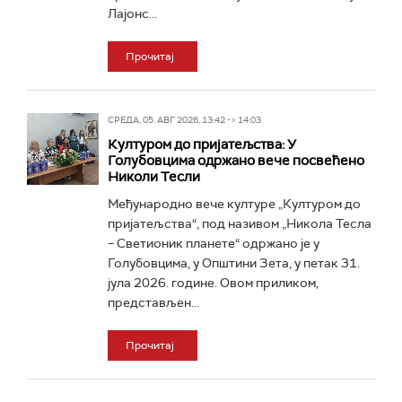
Лајонс...
Прочитај
СРЕДА, 05. АВГ 2026, 13:42 -> 14:03
Културом до пријатељства: У
Голубовцима одржано вече посвећено
Николи Тесли
Међународно вече културе „Културом до
пријатељства“, под називом „Никола Тесла
– Светионик планете“ одржано је у
Голубовцима, у Општини Зета, у петак 31.
јула 2026. године. Овом приликом,
представљен...
Прочитај