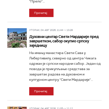
"Прело"...
Прочитај
УТОРАК, 04. АВГ 2026, 11:44 -> 13:28
Духовни центар Свети Мардарије пред
завршетком, сабор окупио српску
заједницу
На имању манастира Свети Сава у
Либертивилу, северно од центра Чикага
одржан је српски народни сабор. Један од
повода је прикупљање средстава за
завршетак радова на духовном и
културном центру "Свети Мардарије"...
Прочитај
УТОРАК, 04. АВГ 2026, 11:05 -> 11:12