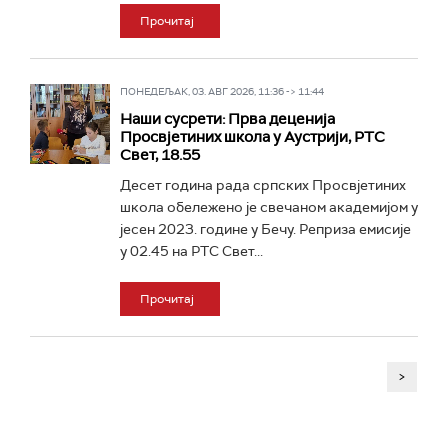
Прочитај
ПОНЕДЕЉАК, 03. АВГ 2026, 11:36 -> 11:44
Наши сусрети: Прва деценија
Просвјетиних школа у Аустрији, РТС
Свет, 18.55
Десет година рада српских Просвјетиних
школа обележено је свечаном академијом у
јесен 2023. године у Бечу. Реприза емисије
у 02.45 на РТС Свет...
Прочитај
>