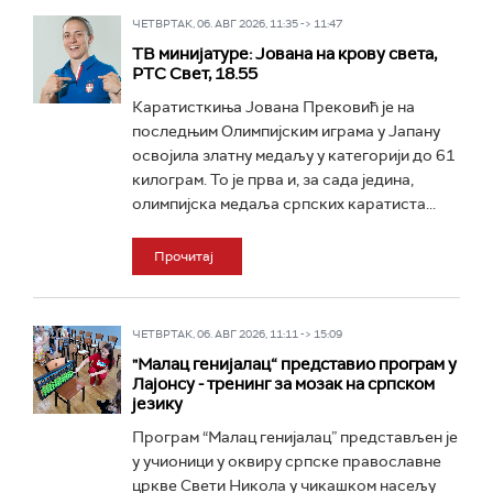
ЧЕТВРТАК, 06. АВГ 2026, 11:35 -> 11:47
ТВ минијатуре: Јована на крову света,
РТС Свет, 18.55
Каратисткиња Јована Прековић је на
последњим Олимпијским играма у Јапану
освојила златну медаљу у категорији до 61
килограм. То је прва и, за сада једина,
олимпијска медаља српских каратиста...
Прочитај
ЧЕТВРТАК, 06. АВГ 2026, 11:11 -> 15:09
"Малац генијалац“ представио програм у
Лајонсу - тренинг за мозак на српском
језику
Програм “Малац генијалац” представљен је
у учионици у оквиру српске православне
цркве Свети Никола у чикашком насељу