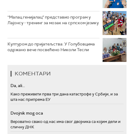
"Малац генијалац“ представио програм у
Лајонсу - тренинг за мозак на српском језику
Културом до пријатељства: У Голубовцима
одржано вече посвећено Николи Тесли
КОМЕНТАРИ
Da, ali...
Како преживети прва три дана катастрофе у Србији, и за
шта нас припрема ЕУ
Dvojnik mog oca
Вероватно свако од нас има свог двојника са којим дели и
сличну ДНК