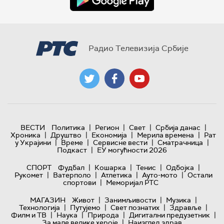
Радио Телевизија Србије
|
|
|
|
ВЕСТИ
Политика
Регион
Свет
Србија данас
|
|
|
|
Хроника
Друштво
Економија
Мерила времена
Рат
|
|
|
|
у Украјини
Време
Сервисне вести
Сматрачница
|
Подкаст
ЕУ могућности 2026
|
|
|
|
СПОРТ
Фудбал
Кошарка
Тенис
Одбојка
|
|
|
|
Рукомет
Ватерполо
Атлетика
Ауто-мото
Остали
|
спортови
Меморијал РТС
|
|
|
МАГАЗИН
Живот
Занимљивости
Музика
|
|
|
|
Технологијa
Путујемо
Свет познатих
Здравље
|
|
|
|
Филм и ТВ
Наука
Природа
Дигитални предузетник
|
За мале велике хероје
Наизглед здрав