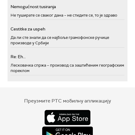
Nemogućnost tusiranja
Не туширате се сваког дана – не стидите се, то је здраво
Cestitke za uspeh
Да ли сте знали да се најбоље грамофонске ручице
производе у Србији
Re: Eh...
Лесковачка спржа – производ са заштићеним географским
пореклом
Преузмите РТС мобилну апликацију