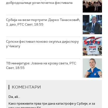
добродошлице уочи почетка фестивала
Србија на вези-портрети: Дарко Танасковић,
1. део, РТС Свет, 18.55
Српски фестивал поново окупља дијаспору
у Чикагу
ТВ минијатуре: Јована на крову света, РТС
Свет, 18.55
КОМЕНТАРИ
Da, ali...
Како преживети прва три дана катастрофе у Србији, и за
шта нас припрема ЕУ