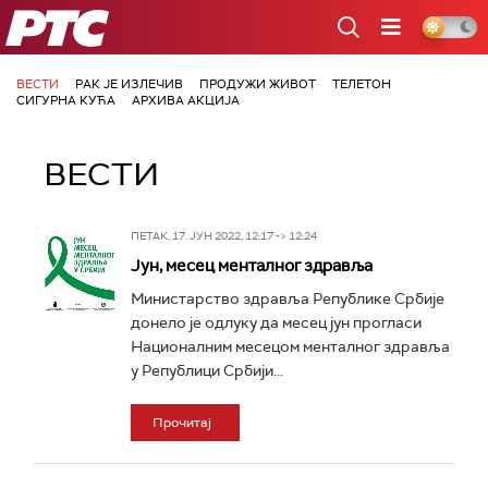
РТС
ВЕСТИ
РАК ЈЕ ИЗЛЕЧИВ
ПРОДУЖИ ЖИВОТ
ТЕЛЕТОН
СИГУРНА КУЋА
АРХИВА АКЦИЈА
ВЕСТИ
ПЕТАК, 17. ЈУН 2022, 12:17 -> 12:24
Јун, месец менталног здравља
Министарство здравља Републике Србије
донело је одлуку да месец јун прогласи
Националним месецом менталног здравља
у Републици Србији...
Прочитај