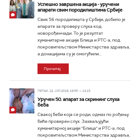
Успешно завршена акција - уручени
апарати свим породилиштима Србије
Свих 56 породилишта у Србији, добило је
апарате за проверу слуха код
новорођенчади. То је резултат
хуманитарне акције Блица и РТС-а, под
покровитељством Министарства здравља,
а донацијама су је омогућили...
Прочитај
ПЕТАК, 22. ЈУЛ 2016, 19:55 -> 13:15
Уручен 50. апарат за скрининг слуха
беба
Свакој беби која се роди, одмах по рођењу
биће проверен слух. Захваљујући
хуманитарној акцији "Блица" и РТС-а, под
покровитељством Министарства здравља,