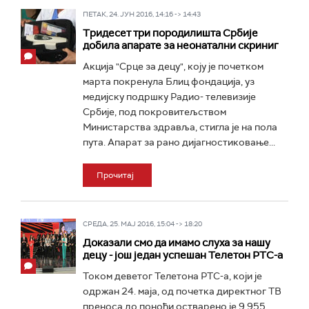
ПЕТАК, 24. ЈУН 2016, 14:16 -> 14:43
Тридесет три породилишта Србије
добила апарате за неонатални скриниг
Акција "Срце за децу", коју је почетком
марта покренула Блиц фондација, уз
медијску подршку Радио- телевизије
Србије, под покровитељством
Министарства здравља, стигла је на пола
пута. Апарат за рано дијагностиковање...
Прочитај
СРЕДА, 25. МАЈ 2016, 15:04 -> 18:20
Доказали смо да имамо слуха за нашу
децу - још један успешан Телетон РТС-а
Током деветог Телетона РТС-а, који је
одржан 24. маја, од почетка директног ТВ
преноса до поноћи остварено је 9.955