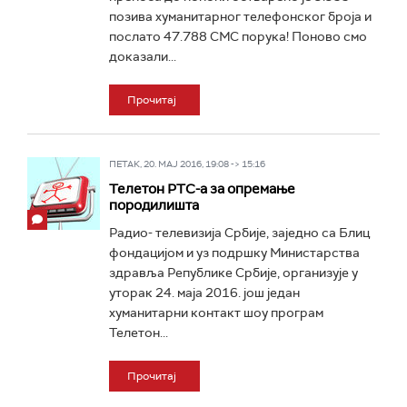
позива хуманитарног телефонског броја и
послато 47.788 СМС порука! Поново смо
доказали...
Прочитај
ПЕТАК, 20. МАЈ 2016, 19:08 -> 15:16
Телетон РТС-а за опремање
породилишта
Радио- телевизија Србије, заједно са Блиц
фондацијом и уз подршку Министарства
здравља Републике Србије, организује у
уторак 24. маја 2016. још један
хуманитарни контакт шоу програм
Телетон...
Прочитај