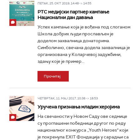
ПЕТАК, 25. ОКТ 2019, 14:48 -> 14:55
РТС медијски партнер кампање
Национални дан давања
Успех кампање која је вођена под слоганом
Школа добрих људи прослављен је
доделом захвалница донаторима.
Симболично, свечана додела захвалница је
организована у Коларчевој задужбини,
здању које је пример...
Прочитај
ЧЕТВРТАК, 11. МАЈ 2017, 10:38 -> 18:53
Уручена признања младим херојима
На свечаности у Новом Саду ове седмице
су проглашени победници другог по реду
националног конкурса „Youth Heroes“ који
је покренула EXIT Фондација у сарадњи са