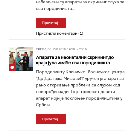
набављени су апарати за скрининг слуха за
сва породилишта...
Прочитај
Пристигли коментари (1)
СРЕДА, 06. ЈУЛ 2016, 19:58 -> 20:16
Апарате за неонатални скрининг до
краја јула имаће сва породилишта
Породилишту Клиничко- болничког центра
''Др Драгиша Мишовић'' уручен је апарат за
рано откривање проблема са слухом код
новорођенчади. То је тридесет девети
апарат који је поклоњен породилиштима у
Србији...
Прочитај