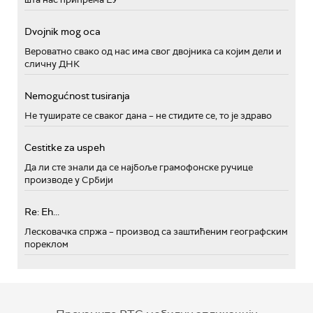
Dvojnik mog oca
Вероватно свако од нас има свог двојника са којим дели и
сличну ДНК
Nemogućnost tusiranja
Не туширате се сваког дана – не стидите се, то је здраво
Cestitke za uspeh
Да ли сте знали да се најбоље грамофонске ручице
производе у Србији
Re: Eh...
Лесковачка спржа – производ са заштићеним географским
пореклом