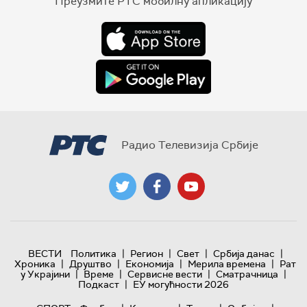
Преузмите РТС мобилну апликацију
Радио Телевизија Србије
|
|
|
|
ВЕСТИ
Политика
Регион
Свет
Србија данас
|
|
|
|
Хроника
Друштво
Економија
Мерила времена
Рат
|
|
|
|
у Украјини
Време
Сервисне вести
Сматрачница
|
Подкаст
ЕУ могућности 2026