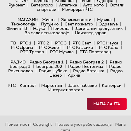
|
|
|
|
СПОРТ
Фудбал
Кошарка
Тенис
Одбојка
|
|
|
|
Рукомет
Ватерполо
Атлетика
Ауто-мото
Остали
|
спортови
Меморијал РТС
|
|
|
МАГАЗИН
Живот
Занимљивости
Музика
|
|
|
|
Технологијa
Путујемо
Свет познатих
Здравље
|
|
|
|
Филм и ТВ
Наука
Природа
Дигитални предузетник
|
За мале велике хероје
Наизглед здрав
|
|
|
|
|
ТВ
РТС 1
РТС 2
РТС 3
РТС Свет
РТС Наука
|
|
|
|
РТС Драма
РТС Живот
РТС Класика
РТС Коло
|
|
РТС Трезор
РТС Музика
РТС Полетарац
|
|
РАДИО
Радио Београд 1
Радио Београд 2
Радио
|
|
|
Београд 3
Београд 202
Радио Плетеница
Радио
|
|
|
Рокенролер
Радио Џубокс
Радио Вртешка
Радио
|
Џезер
Архив
|
|
|
|
РТС
Контакт
Маркетинг
Јавне набавке
Конкурси
Интернет портал
МАПА САЈТА
Приватност
Copyright
Правила употребе садржаја
Мапа
|
|
|
сајта