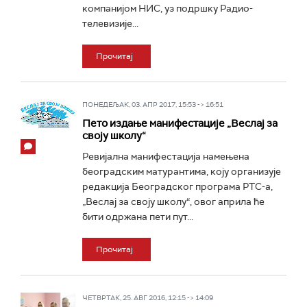
компанијом НИС, уз подршку Радио-
телевизије...
Прочитај
ПОНЕДЕЉАК, 03. АПР 2017, 15:53 -> 16:51
Пето издање манифестације „Веслај за
своју школу“
Ревијална манифестација намењена
београдским матурантима, коју организује
редакција Београдског програма РТС-а,
„Веслај за своју школу“, овог априла ће
бити одржана пети пут...
Прочитај
ЧЕТВРТАК, 25. АВГ 2016, 12:15 -> 14:09