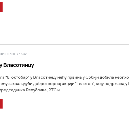
010, 07:30 -> 15:42
 у Власотинцу
а "8. октобар" у Власотинцу међу првима у Србији добила неопх
ему захваљујући добротворној акцији "Телетон", коју подржавај
председника Републике, РТС и...