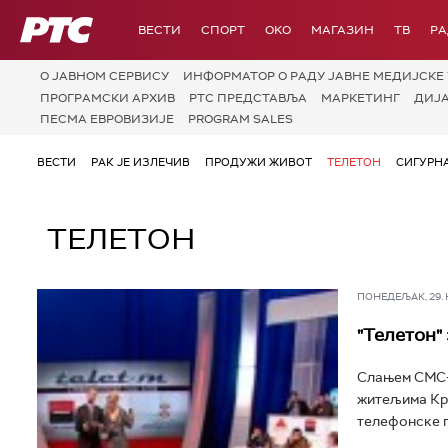
РТС
ВЕСТИ
СПОРТ
OKO
МАГАЗИН
ТВ
Р
О JАВНОМ СЕРВИСУ
ИНФОРМАТОР О РАДУ ЈАВНЕ МЕДИЈСКЕ 
ПРОГРАМСКИ АРХИВ
РТС ПРЕДСТАВЉА
МАРКЕТИНГ
ДИЈ
ПЕСМА ЕВРОВИЗИЈЕ
PROGRAM SALES
ВЕСТИ
РАК ЈЕ ИЗЛЕЧИВ
ПРОДУЖИ ЖИВОТ
ТЕЛЕТОН
СИГУРН
ТЕЛЕТОН
ПОНЕДЕЉАК, 29. НО
"Телетон"
Слањем СМС-а
житељима Кра
телефонске п