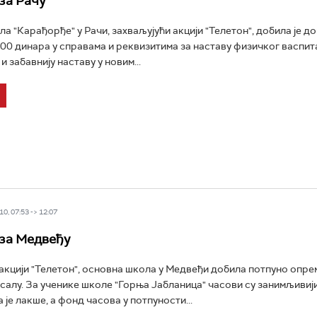
за Рачу
а "Карађорђе" у Рачи, захваљујући акцији "Телетон", добила је до
00 динара у справама и реквизитима за наставу физичког васпит
и забавнију наставу у новим...
0, 07:53 -> 12:07
 за Медвеђу
акцији "Телетон", основна школа у Медвеђи добила потпуно опр
салу. За ученике школе "Горња Јабланица" часови су занимљивији
је лакше, а фонд часова у потпуности...