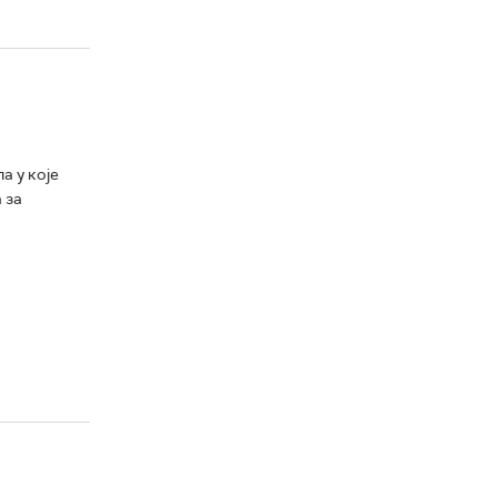
а у које
 за