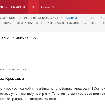
АДИО
ЕМИСИЈЕ
РТС
Остало
УСТАНОВЕ „РАДИО-ТЕЛЕВИЗИЈА СРБИЈЕ“
АКЦИЈЕ
ПГП
ГАЛЕРИЈ
АСПОРА
ДИГИТАЛНА ТВ
ПОСАО
ЈАВНЕ НАБАВКЕ
ЈУБИЛЕЈИ РТС
А КУЋА
АРХИВА АКЦИЈА
В 2010, 16:28 -> 12:39
 за Краљево
 и позивом са мобилне и фиксне телефоније, гледаоци РТС-а по
љева у контакт шоу-програму "Телетон - стави Краљево под кро
озиве грађана одговарале угледне...