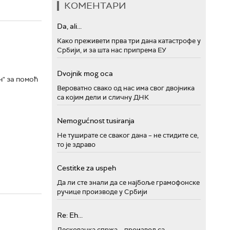
КОМЕНТАРИ
Da, ali...
Како преживети прва три дана катастрофе у
Србији, и за шта нас припрема ЕУ
Dvojnik mog oca
н" за помоћ
Вероватно свако од нас има свог двојника
са којим дели и сличну ДНК
Nemogućnost tusiranja
Не туширате се сваког дана – не стидите се,
то је здраво
Cestitke za uspeh
Да ли сте знали да се најбоље грамофонске
ручице производе у Србији
Re: Eh...
Лесковачка спржа – производ са