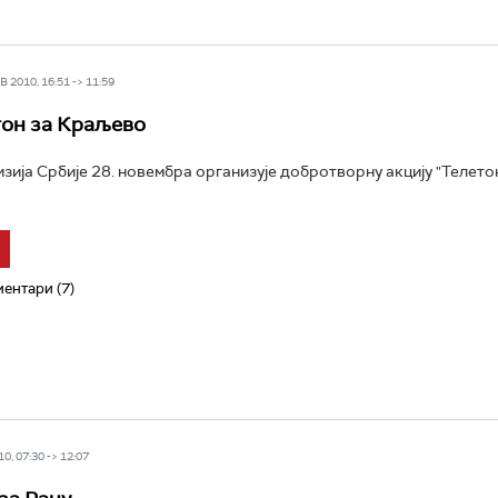
 2010, 16:51 -> 11:59
он за Краљево
зија Србије 28. новембра организује добротворну акцију "Телето
ентари (7)
0, 07:30 -> 12:07