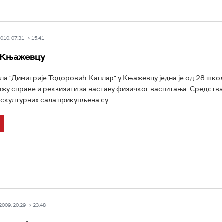
10, 07:31 -> 15:41
 Књажевцу
а "Димитрије Тодоровић-Каплар" у Књажевцу једна је од 28 школ
ижу справе и реквизити за наставу физичког васпитања. Средства
културних сала прикупљена су...
009, 20:29 -> 23:48