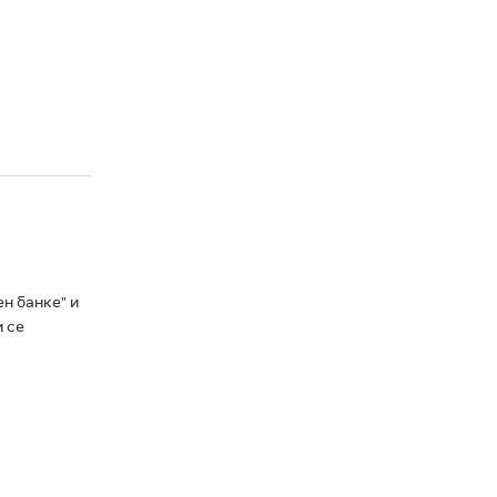
н банке" и
и се