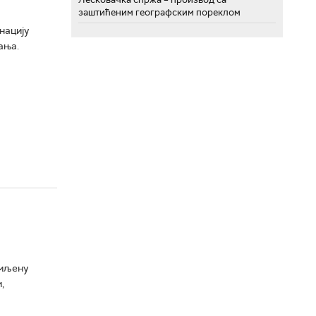
заштићеним географским пореклом
нацију
ања.
емљену
,