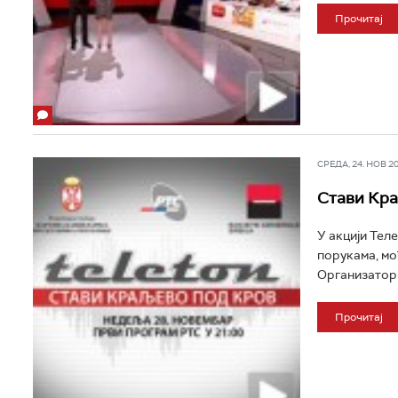
Прочитај
СРЕДА, 24. НОВ 201
Стави Кра
У акцији Тел
порукама, мо
Организатори
Прочитај