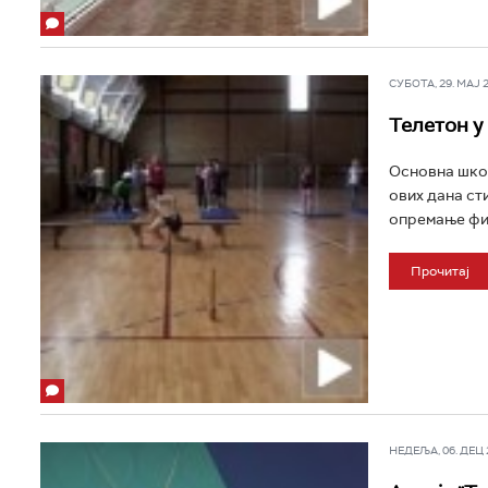
СУБОТА, 29. МАЈ 20
Телетон у
Основна школ
ових дана ст
опремање фис
Прочитај
НЕДЕЉА, 06. ДЕЦ 2