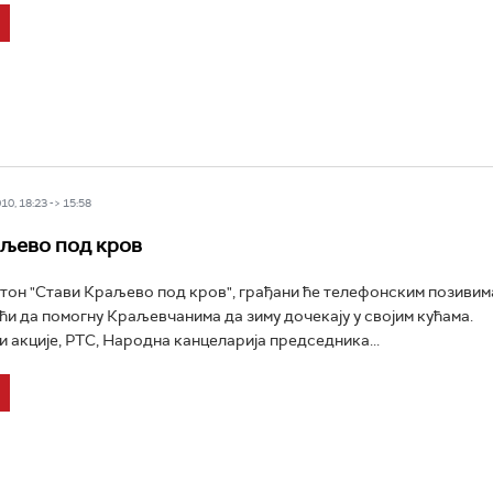
0, 18:23 -> 15:58
љево под кров
етон "Стави Краљево под кров", грађани ће телефонским позивим
ћи да помогну Краљевчанима да зиму дочекају у својим кућама.
 акције, РТС, Народна канцеларија председника...