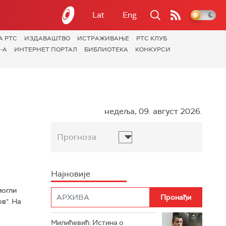
Lat
Eng
А РТС
ИЗДАВАШТВО
ИСТРАЖИВАЊЕ
РТС КЛУБ
-А
ИНТЕРНЕТ ПОРТАЛ
БИБЛИОТЕКА
КОНКУРСИ
недеља, 09. август 2026.
Прогноза
Најновије
могли
в". На
Милићевић: Истина о