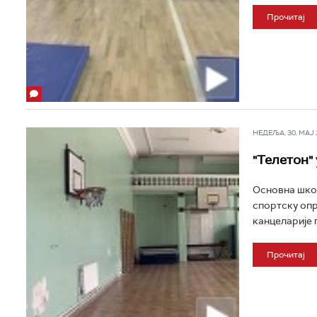
Прочитај
НЕДЕЉА, 30. МАЈ 2
"Телетон"
Основна школ
спортску опр
канцеларије 
Прочитај