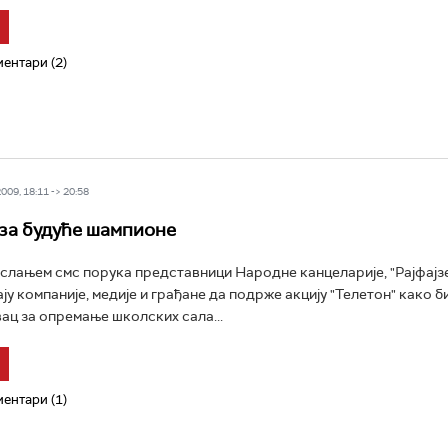
ентари (2)
09, 18:11 -> 20:58
 за будуће шампионе
слањем смс порука представници Народне канцеларије, "Рајфајзе
ју компаније, медије и грађане да подрже акцију "Телетон" како б
ац за опремање школских сала...
ентари (1)