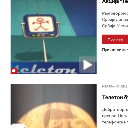
Акција "Т
Разговором с
Србије донир
Србији. У еми
Прочитај
Пристигли ком
НЕДЕЉА, 06. ДЕЦ 2
Телетон 
Добротворна 
пренос. Циљ 
телефонске по