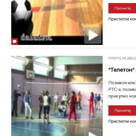
Прочитај
Пристигли ком
СУБОТА, 05. ДЕЦ 20
"Телетон"
Позивом или 
РТС-а, позива
прикупио нов
Прочитај
Пристигли ком