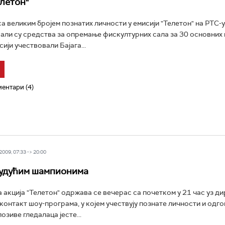
елетон"
а великим бројем познатих личности у емисији "Телетон" на РТС-у
али су средства за опремање фискултурних сала за 30 основних 
сији учествовали Бајага...
ентари (4)
009, 07:33 -> 20:00
будућим шампионима
акција "Телетон" одржава се вечерас са почетком у 21 час уз д
контакт шоу-програма, у којем учествују познате личности и одго
зиве гледалаца јесте...