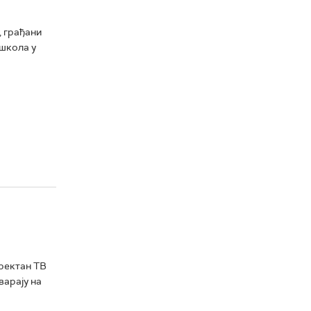
, грађани
школа у
иректан ТВ
варају на