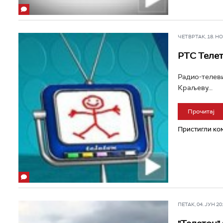
ЧЕТВРТАК, 18. НОВ
РТС Телет
Радио-телеви
Краљеву...
Прочитај
Пристигли ком
ПЕТАК, 04. ЈУН 201