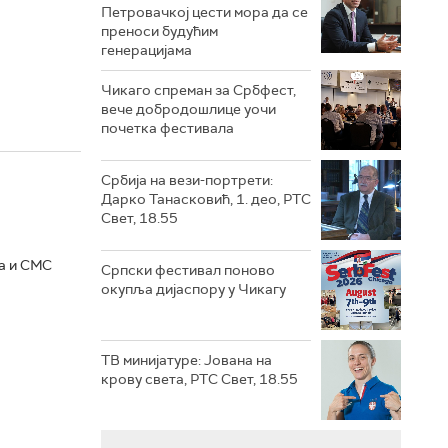
Петровачкој цести мора да се
преноси будућим
генерацијама
Чикаго спреман за Србфест,
вече добродошлице уочи
почетка фестивала
Србија на вези-портрети:
Дарко Танасковић, 1. део, РТС
Свет, 18.55
а и СМС
Српски фестивал поново
окупља дијаспору у Чикагу
ТВ минијатуре: Јована на
крову света, РТС Свет, 18.55