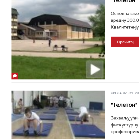
"Телетон" 
Основна школ
вредну 300.0
Квалитетнију 
Прочитај
СРЕДА, 02. ЈУН 201
"Телетон"
Захваљујући 
фискултурну 
професорима 