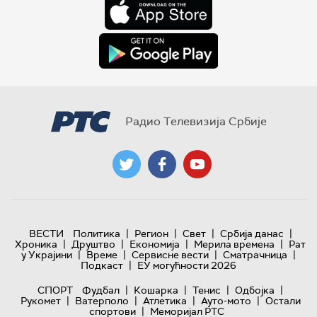
Радио Телевизија Србије
|
|
|
|
ВЕСТИ
Политика
Регион
Свет
Србија данас
|
|
|
|
Хроника
Друштво
Економија
Мерила времена
Рат
|
|
|
|
у Украјини
Време
Сервисне вести
Сматрачница
|
Подкаст
ЕУ могућности 2026
|
|
|
|
СПОРТ
Фудбал
Кошарка
Тенис
Одбојка
|
|
|
|
Рукомет
Ватерполо
Атлетика
Ауто-мото
Остали
|
спортови
Меморијал РТС