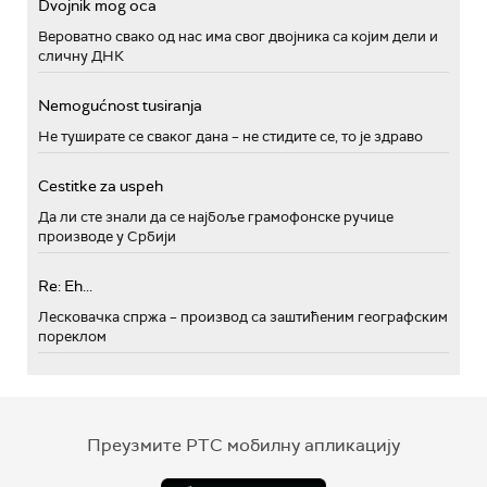
Dvojnik mog oca
Вероватно свако од нас има свог двојника са којим дели и
сличну ДНК
Nemogućnost tusiranja
Не туширате се сваког дана – не стидите се, то је здраво
Cestitke za uspeh
Да ли сте знали да се најбоље грамофонске ручице
производе у Србији
Re: Eh...
Лесковачка спржа – производ са заштићеним географским
пореклом
Преузмите РТС мобилну апликацију