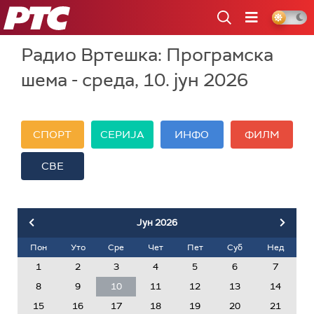
РТС
Радио Вртешка: Програмска
шема - среда, 10. јун 2026
СПОРТ
СЕРИЈА
ИНФО
ФИЛМ
СВЕ
Јун
2026
Пон
Уто
Сре
Чет
Пет
Суб
Нед
1
2
3
4
5
6
7
8
9
10
11
12
13
14
15
16
17
18
19
20
21