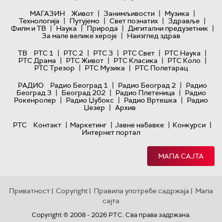
|
|
|
МАГАЗИН
Живот
Занимљивости
Музика
|
|
|
|
Технологијa
Путујемо
Свет познатих
Здравље
|
|
|
|
Филм и ТВ
Наука
Природа
Дигитални предузетник
|
За мале велике хероје
Наизглед здрав
|
|
|
|
|
ТВ
РТС 1
РТС 2
РТС 3
РТС Свет
РТС Наука
|
|
|
|
РТС Драма
РТС Живот
РТС Класика
РТС Коло
|
|
РТС Трезор
РТС Музика
РТС Полетарац
|
|
РАДИО
Радио Београд 1
Радио Београд 2
Радио
|
|
|
Београд 3
Београд 202
Радио Плетеница
Радио
|
|
|
Рокенролер
Радио Џубокс
Радио Вртешка
Радио
|
Џезер
Архив
|
|
|
|
РТС
Контакт
Маркетинг
Јавне набавке
Конкурси
Интернет портал
МАПА САЈТА
Приватност
Copyright
Правила употребе садржаја
Мапа
|
|
|
сајта
Copyright © 2008 - 2026 РТС. Сва права задржана.