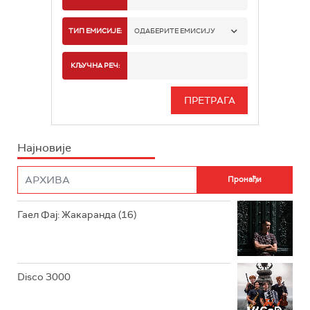
РАДИО БЕОГРАД 1
ТИП ЕМИСИЈЕ:
ОДАБЕРИТЕ ЕМИСИЈУ
РАДИО БЕОГРАД 2
СПОРТ
КЉУЧНА РЕЧ:
РАДИО БЕОГРАД 3
СЕРИЈА
БЕОГРАД 202
ИНФО
Најновије
РАДИО ПЛЕТЕНИЦА
ФИЛМ
РАДИО РОКЕНРОЛЕР
РАДИО ЏУБОКС
Гаел Фај: Жакаранда (16)
РАДИО ВРТЕШКА
РАДИО ЏЕЗЕР
Disco 3000
АРХИВ