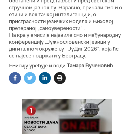
обогаћени и представљени пред светском
стручном јавношћу. Наравно, причали смо и о
етици и вештачкој интелигенцији, о
пристрасности језичких модела и њиховој
претераној „самоуверености” .
На крају емисије најавиле смо и међународну
конференцију „Јужнословенски језици у
дигиталном окружењу ‒ ЈуДиг 2026”, која ће
се најесен одржати у Београду.
Емисију уређује и води
Тамара Вученовић
.