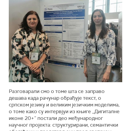
Разговарали смо о томе шта се заправо
дешава када рачунар обрађује текст, о
српском језику и великим језичким моделима,
о томе како су интервјуи из књиге „Дигиталне
иконе 20+” постали део међународног
научног пројекта: структурирани, семантички