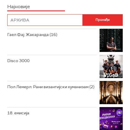
Најновије
РАДИО ПЛЕТЕНИЦА
ФИЛМ
РАДИО РОКЕНРОЛЕР
РАДИО ЏУБОКС
Гаел Фај: Жакаранда (16)
РАДИО ВРТЕШКА
РАДИО ЏЕЗЕР
Disco 3000
АРХИВ
Пол Лемерл: Рани византијски хуманизам (2)
18. емисија