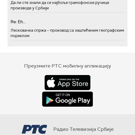
Да ли сте знали да се најбоље грамофонске ручице
производе у Србији
Re: Eh...
Лесковачка спржа – производ са заштићеним географским
пореклом
Преузмите РТС мобилну апликацију
Радио Телевизија Србије