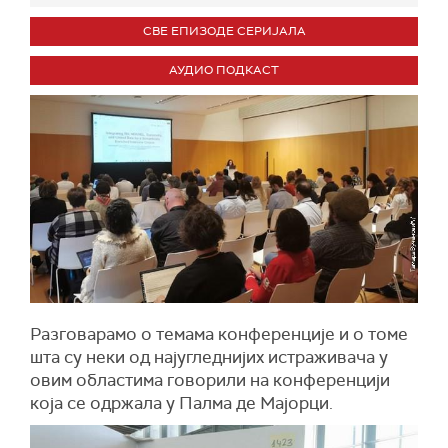
СВЕ ЕПИЗОДЕ СЕРИЈАЛА
АУДИО ПОДКАСТ
Разговарамо о темама конференције и о томе
шта су неки од најугледнијих истраживача у
овим областима говорили на конференцији
која се одржала у Палма де Мајорци.