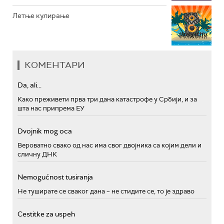
Летње кулирање
КОМЕНТАРИ
Da, ali...
Како преживети прва три дана катастрофе у Србији, и за
шта нас припрема ЕУ
Dvojnik mog oca
Вероватно свако од нас има свог двојника са којим дели и
сличну ДНК
Nemogućnost tusiranja
Не туширате се сваког дана – не стидите се, то је здраво
Cestitke za uspeh