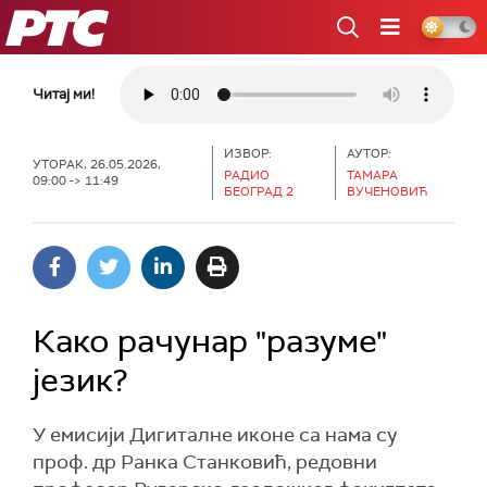
РТС
Читај ми!
ИЗВОР:
АУТОР:
УТОРАК, 26.05.2026,
РАДИО
TAМАРА
09:00 -> 11:49
БЕОГРАД 2
ВУЧЕНОВИЋ
Како рачунар "разуме"
језик?
У емисији Дигиталне иконе са нама су
проф. др Ранка Станковић, редовни