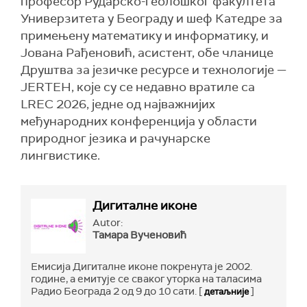
професор Рударско-геолошког факултета
Универзитета у Београду и шеф Катедре за
примењену математику и информатику, и
Јована Рађеновић, асистент, обе чланице
Друштва за језичке ресурсе и технологије —
JERTEH, које су се недавно вратиле са
LREC 2026, једне од најважнијих
међународних конференција у области
природног језика и рачунарске
лингвистике.
Дигиталне иконе
Autor:
Тамара Вученовић
Емисија Дигиталне иконе покренута je 2002.
године, а емитује се сваког уторка на таласима
Радио Београда 2 од 9 до 10 сати. [
]
детаљније