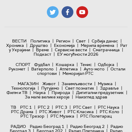
|
|
|
|
ВЕСТИ
Политика
Регион
Свет
Србија данас
|
|
|
|
Хроника
Друштво
Економија
Мерила времена
Рат
|
|
|
|
у Украјини
Време
Сервисне вести
Сматрачница
|
Подкаст
ЕУ могућности 2026
|
|
|
|
СПОРТ
Фудбал
Кошарка
Тенис
Одбојка
|
|
|
|
Рукомет
Ватерполо
Атлетика
Ауто-мото
Остали
|
спортови
Меморијал РТС
|
|
|
МАГАЗИН
Живот
Занимљивости
Музика
|
|
|
|
Технологијa
Путујемо
Свет познатих
Здравље
|
|
|
|
Филм и ТВ
Наука
Природа
Дигитални предузетник
|
За мале велике хероје
Наизглед здрав
|
|
|
|
|
ТВ
РТС 1
РТС 2
РТС 3
РТС Свет
РТС Наука
|
|
|
|
РТС Драма
РТС Живот
РТС Класика
РТС Коло
|
|
РТС Трезор
РТС Музика
РТС Полетарац
|
|
РАДИО
Радио Београд 1
Радио Београд 2
Радио
|
|
|
Београд 3
Београд 202
Радио Плетеница
Радио