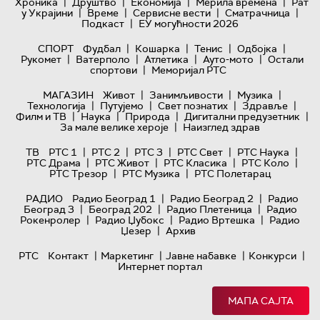
|
|
|
|
Хроника
Друштво
Економија
Мерила времена
Рат
|
|
|
|
у Украјини
Време
Сервисне вести
Сматрачница
|
Подкаст
ЕУ могућности 2026
|
|
|
|
СПОРТ
Фудбал
Кошарка
Тенис
Одбојка
|
|
|
|
Рукомет
Ватерполо
Атлетика
Ауто-мото
Остали
|
спортови
Меморијал РТС
|
|
|
МАГАЗИН
Живот
Занимљивости
Музика
|
|
|
|
Технологијa
Путујемо
Свет познатих
Здравље
|
|
|
|
Филм и ТВ
Наука
Природа
Дигитални предузетник
|
За мале велике хероје
Наизглед здрав
|
|
|
|
|
ТВ
РТС 1
РТС 2
РТС 3
РТС Свет
РТС Наука
|
|
|
|
РТС Драма
РТС Живот
РТС Класика
РТС Коло
|
|
РТС Трезор
РТС Музика
РТС Полетарац
|
|
РАДИО
Радио Београд 1
Радио Београд 2
Радио
|
|
|
Београд 3
Београд 202
Радио Плетеница
Радио
|
|
|
Рокенролер
Радио Џубокс
Радио Вртешка
Радио
|
Џезер
Архив
|
|
|
|
РТС
Контакт
Маркетинг
Јавне набавке
Конкурси
Интернет портал
МАПА САЈТА