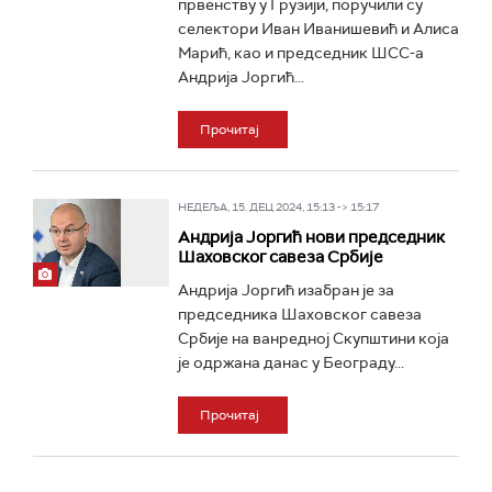
првенству у Грузији, поручили су
селектори Иван Иванишевић и Алиса
Марић, као и председник ШСС-а
Андрија Јоргић...
Прочитај
НЕДЕЉА, 15. ДЕЦ 2024, 15:13 -> 15:17
Андрија Јоргић нови председник
Шаховског савеза Србије
Андрија Јоргић изабран је за
председника Шаховског савеза
Србије на ванредној Скупштини која
је одржана данас у Београду...
Прочитај