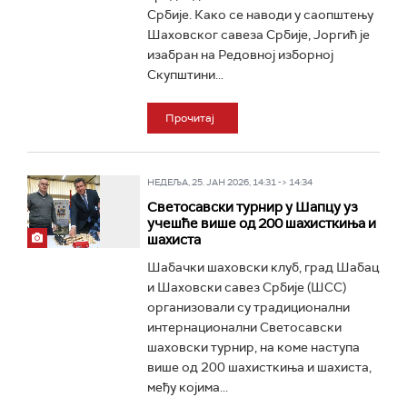
Србије. Како се наводи у саопштењу
Шаховског савеза Србије, Јоргић је
изабран на Редовној изборној
Скупштини...
Прочитај
НЕДЕЉА, 25. ЈАН 2026, 14:31 -> 14:34
Светосавски турнир у Шапцу уз
учешће више од 200 шахисткиња и
шахиста
Шабачки шаховски клуб, град Шабац
и Шаховски савез Србије (ШСС)
организовали су традиционални
интернационални Светосавски
шаховски турнир, на коме наступа
више од 200 шахисткиња и шахиста,
међу којима...