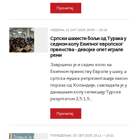
Прочитај
НЕДЕЉА, 12. ОКТ 2025, 20:05 -> 20:18
Српски шахисти бољи од Турака у
седмом колу Екипног европског
првенства - девојке опет играле
реми
Завршено је и седмо коло на
Екипном првенству Европе у шаху, а
српска мушка репрезентација након
пораза од Холандије, савладала је у
данашњем колу селекцију Турске
резултатом 2,5:1,5...
Прочитај
ПОНЕДЕЉАК, 15. СЕП 2025, 15:11 -> 15:21