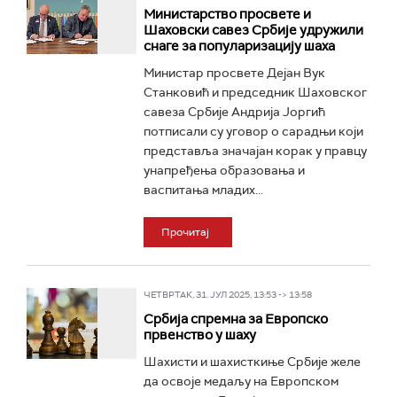
Министарство просвете и
Шаховски савез Србије удружили
снаге за популаризацију шаха
Министар просвете Дејан Вук
Станковић и председник Шаховског
савеза Србије Андрија Јоргић
потписали су уговор о сарадњи који
представља значајан корак у правцу
унапређења образовања и
васпитања младих...
Прочитај
ЧЕТВРТАК, 31. ЈУЛ 2025, 13:53 -> 13:58
Србија спремна за Европско
првенство у шаху
Шахисти и шахисткиње Србије желе
да освоје медаљу на Европском