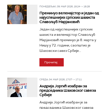
ПОНЕДЕЉАК, 09. МАР 2026, 18:24 -> 18:28
Преминуо велемајстор и један од
најуспешнијих српских шахиста
Славољуб Марјановић
Један од најуспешнијих српских
шахиста и велемајстор Славољуб
Марјановић преминуо је 8. марта у
Нишу у 72. години, саопштио је
Шаховски савез Србије...
Прочитај
СРЕДА, 04. МАР 2026, 17:07 -> 17:11
Андрија Јоргић изабран за
председника Шаховског савеза
Србије
Андрија Јоргић изабран је за
председника Шаховског савеза