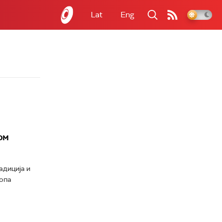
Lat
Eng
ом
адиција и
топа