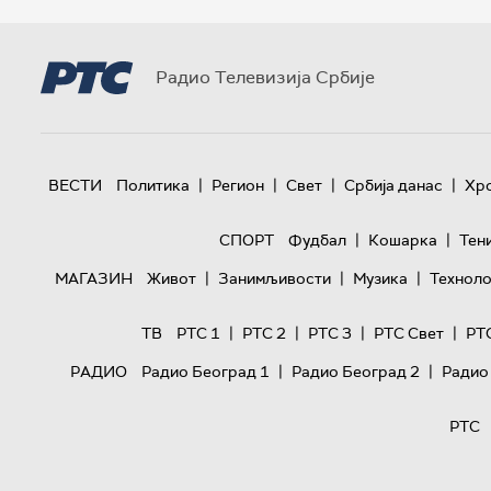
Радио Телевизија Србије
|
|
|
|
ВЕСТИ
Политика
Регион
Свет
Србија данас
Хр
|
|
СПОРТ
Фудбал
Кошарка
Тен
|
|
|
МАГАЗИН
Живот
Занимљивости
Музика
Техноло
|
|
|
|
ТВ
РТС 1
РТС 2
РТС 3
РТС Свет
РТ
|
|
РАДИО
Радио Београд 1
Радио Београд 2
Радио
РТС