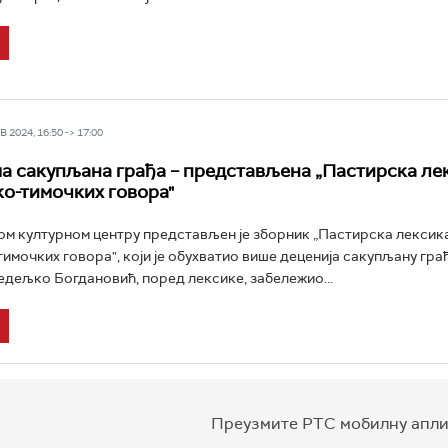
 2024, 16:50 -> 17:00
а сакупљана грађа – представљена „Пастирска ле
о-тимочких говора"
м културном центру представљен је зборник „Пастирска лексик
имочких говора", који је обухватио више деценија сакупљану грађ
ељко Богдановић, поред лексике, забележио...
Преузмите РТС мобилну апли