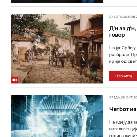
СУБОТА, 29. НОВ 20
Д’н за д’н
говор
На југ Србију
разбрале. Пр
крија од свет,
Прочитај
СРЕДА, 08. ОКТ 202
Четбот из
На идеју да 
интелигенциј
година живи у