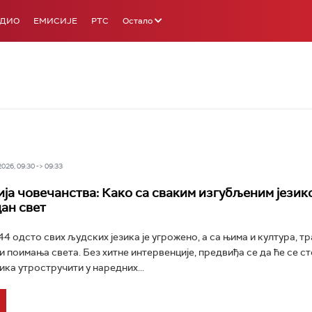
АДИО
ЕМИСИЈЕ
РТС
Остало
26, 09:30 -> 09:33
ија човечанства: Како са сваким изгубљеним језик
дан свет
4 одсто свих људских језика је угрожено, а са њима и култура, тр
и поимања света. Без хитне интервенције, предвиђа се да ће се с
ика утростручити у наредних...