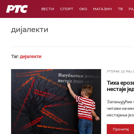
РТС
ВЕСТИ
СПОРТ
OKO
МАГАЗИН
ТВ
Р
дијалекти
Таг:
дијалекти
УТОРАК, 12. МАЈ 20
Тиха ероз
нестаје је
Запањујућих 4
читави начин
нестајања јез
Прочитај