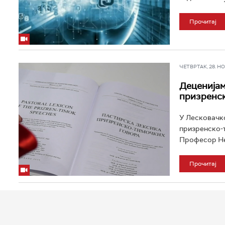
Прочитај
ЧЕТВРТАК, 28. НОВ
Деценијам
призренск
У Лесковачко
призренско-т
Професор Нед
Прочитај