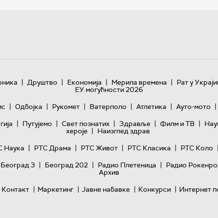
|
|
|
|
оника
Друштво
Економија
Мерила времена
Рат у Украји
ЕУ могућности 2026
|
|
|
|
|
|
ис
Одбојка
Рукомет
Ватерполо
Атлетика
Ауто-мото
|
|
|
|
|
гијa
Путујемо
Свет познатих
Здравље
Филм и ТВ
Нау
|
хероје
Наизглед здрав
|
|
|
|
С Наука
РТС Драма
РТС Живот
РТС Класика
РТС Коло
|
|
|
 Београд 3
Београд 202
Радио Плетеница
Радио Рокенро
Архив
|
|
|
|
Контакт
Маркетинг
Јавне набавке
Конкурси
Интернет п