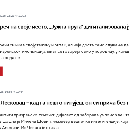
25, 16:28 -> 21:03
, реч на своје место, „Јужна пруга“ дигитализовала
 речи си имав своју тежину и ритам, ал неје доста само слушање да
изренско-тимочки дијалекат се говорија само у породицу, у комши
 а онда се...
5, 16:55 -> 19:44
 Лесковац – кад га нешто питујеш, он си прича без
заштити призренско-тимочки дијалект од заборава уз помоћ вешт
е, дошла је Милена Шовић, инжењер вештачке интелигенције, која
 Америци. Из Чикага је стигла...