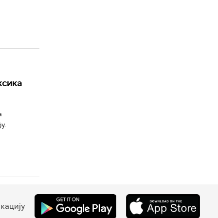
ксика
а
у.
кацију