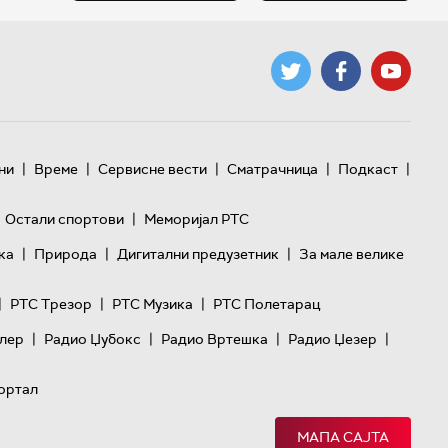
|
|
|
|
|
ни
Време
Сервисне вести
Сматрачница
Подкаст
|
Остали спортови
Меморијал РТС
|
|
|
ка
Природа
Дигитални предузетник
За мале велике
|
|
|
РТС Трезор
РТС Музика
РТС Полетарац
|
|
|
|
лер
Радио Џубокс
Радио Вртешка
Радио Џезер
ортал
МАПА САЈТА