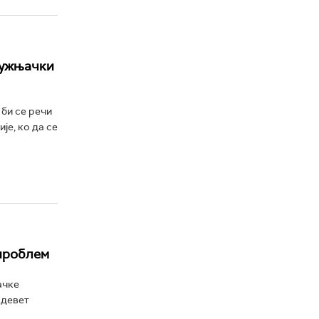
 јужњачки
 би се речи
је, ко да се
 проблем
ачке
 девет