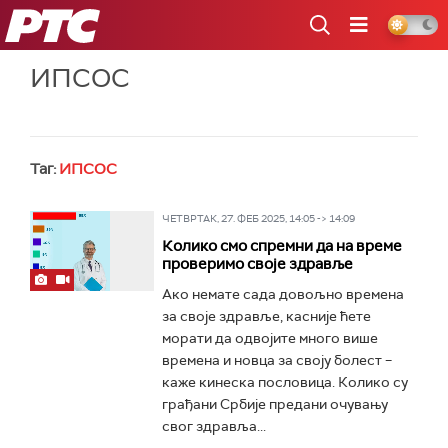
РТС
ИПСОС
Таг:
ИПСОС
ЧЕТВРТАК, 27. ФЕБ 2025, 14:05 -> 14:09
Колико смо спремни да на време
проверимо своје здравље
Ако немате сада довољно времена
за своје здравље, касније ћете
морати да одвојите много више
времена и новца за своју болест –
каже кинеска пословица. Колико су
грађани Србије предани очувању
свог здравља...