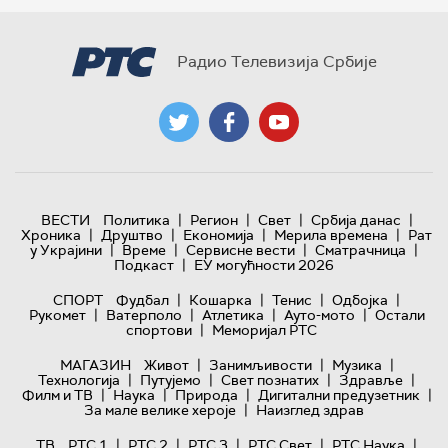
Радио Телевизија Србије
|
|
|
|
ВЕСТИ
Политика
Регион
Свет
Србија данас
|
|
|
|
Хроника
Друштво
Економија
Мерила времена
Рат
|
|
|
|
у Украјини
Време
Сервисне вести
Сматрачница
|
Подкаст
ЕУ могућности 2026
|
|
|
|
СПОРТ
Фудбал
Кошарка
Тенис
Одбојка
|
|
|
|
Рукомет
Ватерполо
Атлетика
Ауто-мото
Остали
|
спортови
Меморијал РТС
|
|
|
МАГАЗИН
Живот
Занимљивости
Музика
|
|
|
|
Технологијa
Путујемо
Свет познатих
Здравље
|
|
|
|
Филм и ТВ
Наука
Природа
Дигитални предузетник
|
За мале велике хероје
Наизглед здрав
|
|
|
|
|
ТВ
РТС 1
РТС 2
РТС 3
РТС Свет
РТС Наука