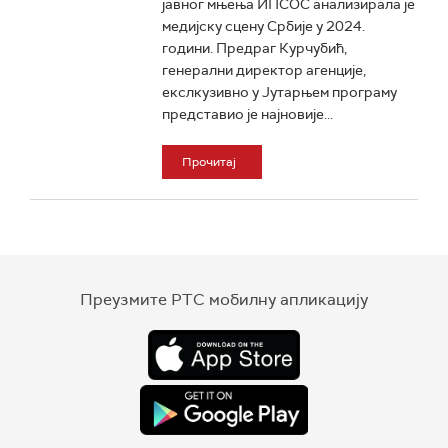
јавног мњења ИПСОС анализирала је
медијску сцену Србије у 2024.
години. Предраг Курчубић,
генерални директор агенције,
екслкузивно у Јутарњем програму
представио је најновије...
Прочитај
Преузмите РТС мобилну апликацију