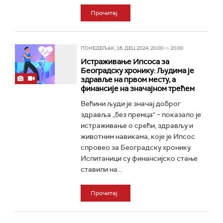
Прочитај
ПОНЕДЕЉАК, 16. ДЕЦ 2024, 20:00 -> 20:00
Истраживање Ипсоса за
Београдску хронику: Људима је
здравље на првом месту, а
финансије на значајном трећем
Већини људи је значај доброг
здравља „без премца" – показало је
истраживање о срећи, здрављу и
животним навикама, које је Ипсос
спровео за Београдску хронику.
Испитаници су финансијско стање
ставили на...
Прочитај