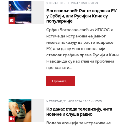
УТОРАК, 03. ДЕЦ 2024, 19:50 -> 20:29
Богосављевић: Расте подршка ЕУ
у Србији, али Русија и Кина су
популарније
Срђан Богосављевић из ИПСОС-а
истиче да истраживања јавног
мњења показују да расте подршке
ЕУ, али да су много повољнији
ставови грађана према Русији и Кини.
Наводи да су као главни проблеми
препознати...
Прочитај
ЧЕТВРТАК, 21. НОВ 2024, 13:15 -> 17:05
Ко данас гледа телевизију, чита
новине и слуша радио
Водећа агенција за истраживање