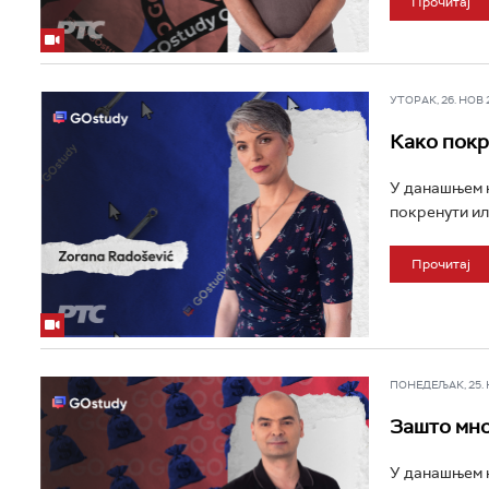
Прочитај
УТОРАК, 26. НОВ 20
Како покр
У данашњем н
покренути ил
Прочитај
ПОНЕДЕЉАК, 25. НО
Зашто мно
У данашњем н