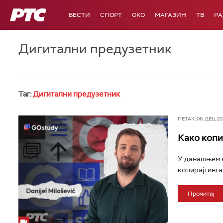
РТС
ВЕСТИ
СПОРТ
OKO
МАГАЗИН
ТВ
Р
Дигитални предузетник
Таг:
Дигитални предузетник
ПЕТАК, 06. ДЕЦ 202
Како копи
У данашњем н
копирајтинга
Прочитај