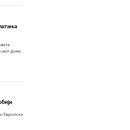
пуштања
ожете
свог дома...
рбији
ко Европска