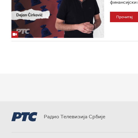
финансијски 
Прочитај
Радио Телевизија Србије