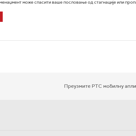
менаџмент може спасити ваше пословање од стагнације или пропа
Преузмите РТС мобилну апли