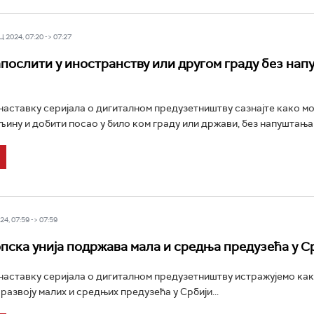
 2024, 07:20 -> 07:27
апослити у иностранству или другом граду без на
аставку серијала о дигиталном предузетништву сазнајте како м
љину и добити посао у било ком граду или држави, без напуштања 
4, 07:59 -> 07:59
пска унија подржава мала и средња предузећа у С
аставку серијала о дигиталном предузетништву истражујемо ка
развоју малих и средњих предузећа у Србији...