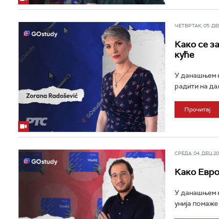
ЧЕТВРТАК, 05. ДЕЦ
Како се з
куће
У данашњем н
радити на да
Прочитај
СРЕДА, 04. ДЕЦ 202
Како Евро
У данашњем н
унија помаже 