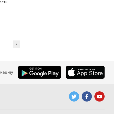
сти...
>
кацију