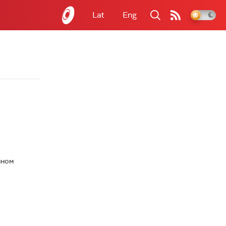
Lat
Eng
ином