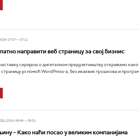
24, 07:07 -> 07:11
латно направити веб страницу за свој бизнис
аставку серијала о дигиталном предузетништву откривамо како
 страницу уз помоћ WordPress-а, без икаквих трошкова и програ
Ц 2024, 06:49 -> 06:51
љину – Како наћи посао у великим компанијама