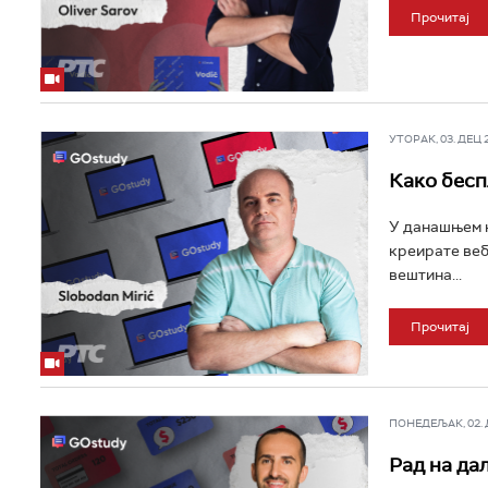
Прочитај
УТОРАК, 03. ДЕЦ 20
Како бесп
У данашњем н
креирате веб
вештина...
Прочитај
ПОНЕДЕЉАК, 02. ДЕ
Рад на да