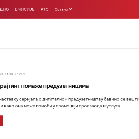
АДИО
ЕМИСИЈЕ
РТС
Остало
4, 11:39 -> 12:05
рајтинг помаже предузетницима
аставку серијала о дигиталном предузетништву бавимо се вешт
 и како она може помоћи у промоцији производа и услуга...