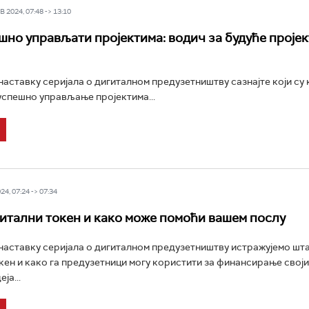
 2024, 07:48 -> 13:10
шно управљати пројектима: водич за будуће проје
аставку серијала о дигиталном предузетништву сазнајте који су
успешно управљање пројектима...
4, 07:24 -> 07:34
гитални токен и како може помоћи вашем послу
аставку серијала о дигиталном предузетништву истражујемо шта
кен и како га предузетници могу користити за финансирање своји
ја...