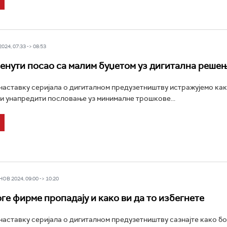
24, 07:33 -> 08:53
енути посао са малим буџетом уз дигитална реше
аставку серијала о дигиталном предузетништву истражујемо ка
и унапредити пословање уз минималне трошкове...
В 2024, 09:00 -> 10:20
ге фирме пропадају и како ви да то избегнете
аставку серијала о дигиталном предузетништву сазнајте како б