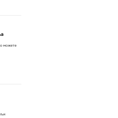
ња
ко можете
ољи