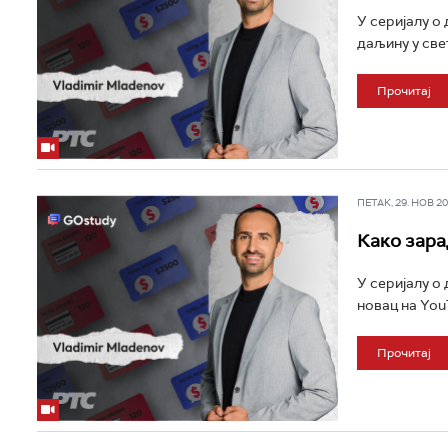
У серијалу о
даљину у свет
Прочитај
ПЕТАК, 29. НОВ 202
Како зара
У серијалу о
новац на You
Прочитај