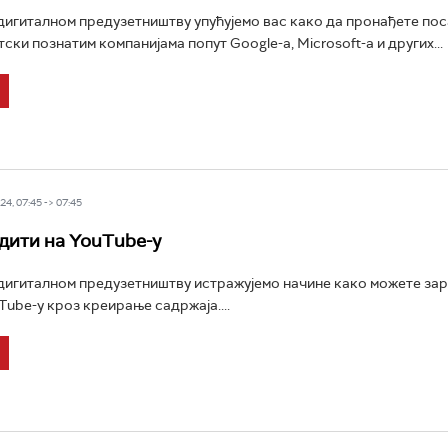
 дигиталном предузетништву упућујемо вас како да пронађете пос
ски познатим компанијама попут Google-а, Microsoft-а и других...
4, 07:45 -> 07:45
дити на YouTube-у
 дигиталном предузетништву истражујемо начине како можете за
Tube-у кроз креирање садржаја....