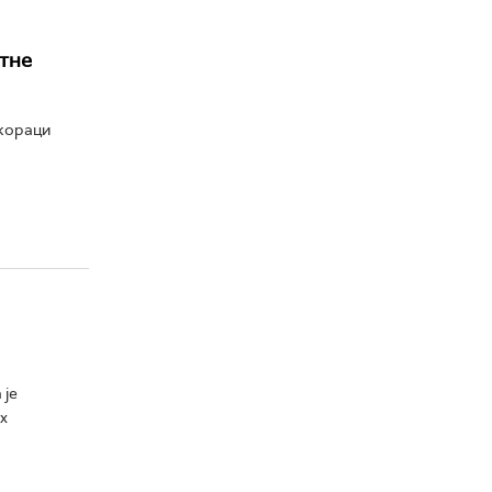
ктне
 кораци
 је
х