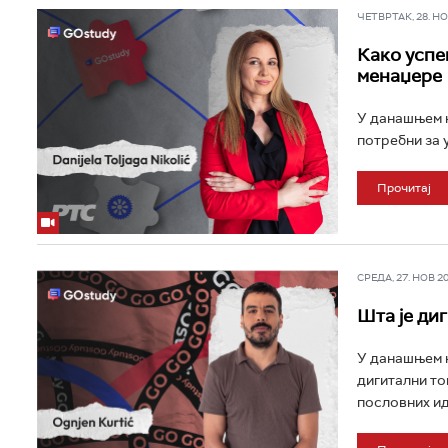
ЧЕТВРТАК, 28. НОВ
Како успе
менаџере
У данашњем н
потребни за 
Прочитај
СРЕДА, 27. НОВ 202
Шта је ди
У данашњем н
дигитални то
пословних иде