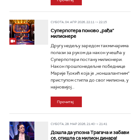
Прочитај
СУБОТА, 04. АПР 2026, 22:11 -> 22:15
Суперпотера поново „рађа“
милионере
Другу недељу заредом такмичарима
полази за руком да након учешћа у
Суперпотери постану милионери.
Након прошлонедељне победнице
Марије Ђокић која је „ноншалантним“
приступом стигла до свог милиона, у
најновијој...
Прочитај
СУБОТА, 28. МАР 2026, 21:40 -> 21:41
Дошла да упозна Трагача и забави
се, отишла са милион динара!