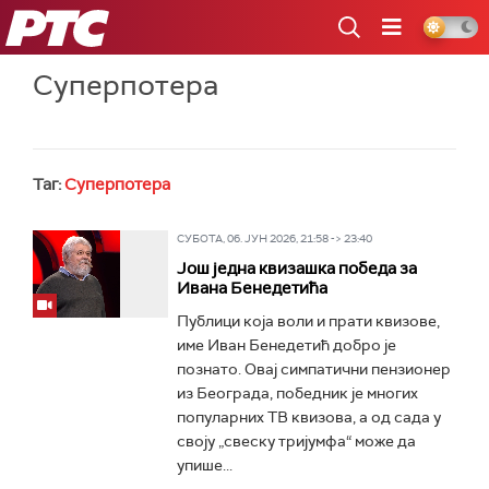
РТС
Суперпотера
Таг:
Суперпотера
СУБОТА, 06. ЈУН 2026, 21:58 -> 23:40
Још једна квизашка победа за
Ивана Бенедетића
Публици која воли и прати квизове,
име Иван Бенедетић добро је
познато. Овај симпатични пензионер
из Београда, победник је многих
популарних ТВ квизова, а од сада у
своју „свеску тријумфа“ може да
упише...