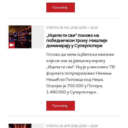
Прочитај
СУБОТА, 09. МАЈ 2026, 22:05 -> 22:10
„Ицепи ги сви“ поново на
победничком трону: Нишлије
доминирају у Суперпотери
Готово да нема љубитеља квизова
који не зна за јужњачку изреку
„Ицепи ги сви“. Њу је у неколико ТВ
формата популаризовао Немања
Нешић из Поповца код Ниша.
Освојио је 700.000 у Потери,
1.480.000 у Суперпотери...
Прочитај
СУБОТА, 25. АПР 2026, 22:00 -> 22:04