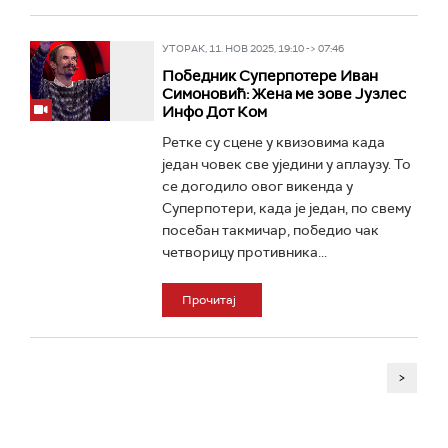
УТОРАК, 11. НОВ 2025, 19:10 -> 07:46
Победник Суперпотере Иван
Симоновић: Жена ме зове Јузлес
Инфо Дот Ком
Ретке су сцене у квизовима када
један човек све уједини у аплаузу. То
се догодило овог викенда у
Суперпотери, када је један, по свему
посебан такмичар, победио чак
четворицу противника...
Прочитај
>