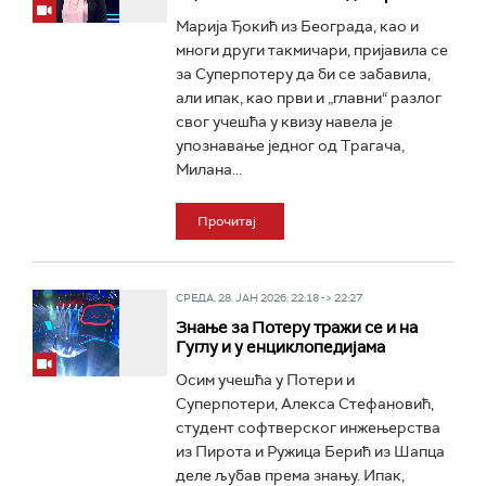
Марија Ђокић из Београда, као и
многи други такмичари, пријавила се
за Суперпотеру да би се забавила,
али ипак, као први и „главни“ разлог
свог учешћа у квизу навела је
упознавање једног од Трагача,
Милана...
Прочитај
СРЕДА, 28. ЈАН 2026, 22:18 -> 22:27
Знање за Потеру тражи се и на
Гуглу и у енциклопедијама
Осим учешћа у Потери и
Суперпотери, Алекса Стефановић,
студент софтверског инжењерства
из Пирота и Ружица Берић из Шапца
деле љубав према знању. Ипак,