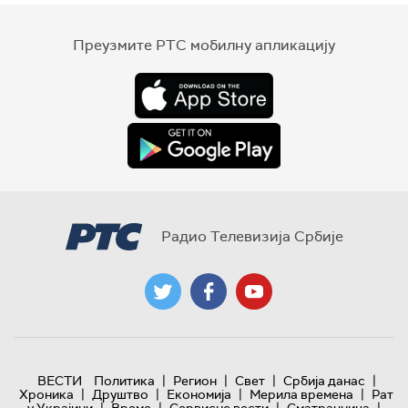
Преузмите РТС мобилну апликацију
Радио Телевизија Србије
|
|
|
|
ВЕСТИ
Политика
Регион
Свет
Србија данас
|
|
|
|
Хроника
Друштво
Економија
Мерила времена
Рат