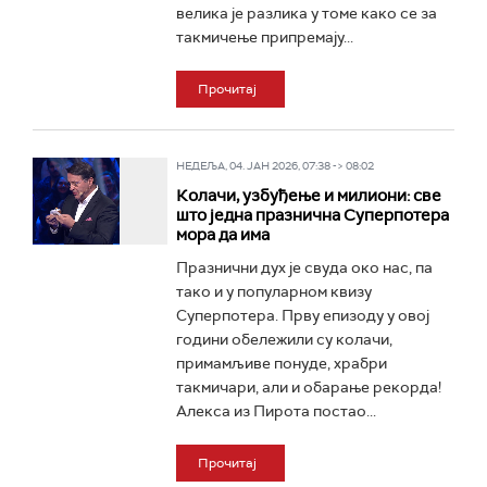
велика је разлика у томе како се за
такмичење припремају...
Прочитај
НЕДЕЉА, 04. ЈАН 2026, 07:38 -> 08:02
Колачи, узбуђење и милиони: све
што једна празнична Суперпотера
мора да има
Празнични дух је свуда око нас, па
тако и у популарном квизу
Суперпотера. Прву епизоду у овој
години обележили су колачи,
примамљиве понуде, храбри
такмичари, али и обарање рекорда!
Алекса из Пирота постао...
Прочитај