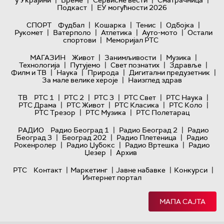
|
|
|
|
у Украјини
Време
Сервисне вести
Сматрачница
|
Подкаст
ЕУ могућности 2026
|
|
|
|
СПОРТ
Фудбал
Кошарка
Тенис
Одбојка
|
|
|
|
Рукомет
Ватерполо
Атлетика
Ауто-мото
Остали
|
спортови
Меморијал РТС
|
|
|
МАГАЗИН
Живот
Занимљивости
Музика
|
|
|
|
Технологијa
Путујемо
Свет познатих
Здравље
|
|
|
|
Филм и ТВ
Наука
Природа
Дигитални предузетник
|
За мале велике хероје
Наизглед здрав
|
|
|
|
|
ТВ
РТС 1
РТС 2
РТС 3
РТС Свет
РТС Наука
|
|
|
|
РТС Драма
РТС Живот
РТС Класика
РТС Коло
|
|
РТС Трезор
РТС Музика
РТС Полетарац
|
|
РАДИО
Радио Београд 1
Радио Београд 2
Радио
|
|
|
Београд 3
Београд 202
Радио Плетеница
Радио
|
|
|
Рокенролер
Радио Џубокс
Радио Вртешка
Радио
|
Џезер
Архив
|
|
|
|
РТС
Контакт
Маркетинг
Јавне набавке
Конкурси
Интернет портал
МАПА САЈТА