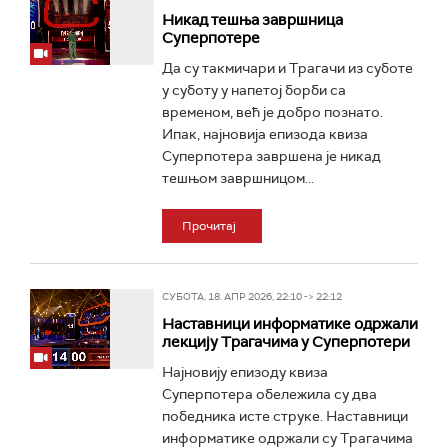
Никад тешња завршница
Суперпотере
Да су такмичари и Трагачи из суботе
у суботу у напетој борби са
временом, већ је добро познато.
Ипак, најновија епизода квиза
Суперпотера завршена је никад
тешњом завршницом...
Прочитај
СУБОТА, 18. АПР 2026, 22:10 -> 22:12
Наставници информатике одржали
лекцију Трагачима у Суперпотери
Најновију епизоду квиза
Суперпотера обележила су два
победника исте струке. Наставници
информатике одржали су Трагачима