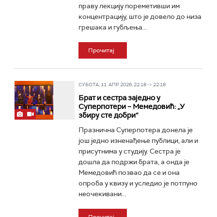
праву лекцију пореметивши им
концентрацију, што је довело до низа
грешака и губљења...
Прочитај
СУБОТА, 11. АПР 2026, 22:18 -> 22:18
Брат и сестра заједно у
Суперпотери – Мемедовић: „У
збиру сте добри“
Празнична Суперпотера донела је
још једно изненађење публици, али и
присутнима у студију. Сестра је
дошла да подржи брата, а онда је
Мемедовић позвао да се и она
опроба у квизу и уследио је потпуно
неочекивани...