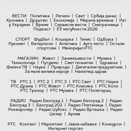
|
|
|
|
ВЕСТИ
Политика
Регион
Свет
Србија данас
|
|
|
|
Хроника
Друштво
Економија
Мерила времена
Рат
|
|
|
|
у Украјини
Време
Сервисне вести
Сматрачница
|
Подкаст
ЕУ могућности 2026
|
|
|
|
СПОРТ
Фудбал
Кошарка
Тенис
Одбојка
|
|
|
|
Рукомет
Ватерполо
Атлетика
Ауто-мото
Остали
|
спортови
Меморијал РТС
|
|
|
МАГАЗИН
Живот
Занимљивости
Музика
|
|
|
|
Технологијa
Путујемо
Свет познатих
Здравље
|
|
|
|
Филм и ТВ
Наука
Природа
Дигитални предузетник
|
За мале велике хероје
Наизглед здрав
|
|
|
|
|
ТВ
РТС 1
РТС 2
РТС 3
РТС Свет
РТС Наука
|
|
|
|
РТС Драма
РТС Живот
РТС Класика
РТС Коло
|
|
РТС Трезор
РТС Музика
РТС Полетарац
|
|
РАДИО
Радио Београд 1
Радио Београд 2
Радио
|
|
|
Београд 3
Београд 202
Радио Плетеница
Радио
|
|
|
Рокенролер
Радио Џубокс
Радио Вртешка
Радио
|
Џезер
Архив
|
|
|
|
РТС
Контакт
Маркетинг
Јавне набавке
Конкурси
Интернет портал