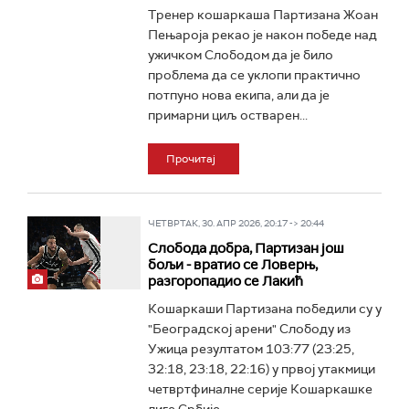
Тренер кошаркаша Партизана Жоан
Пењароја рекао је након победе над
ужичком Слободом да је било
проблема да се уклопи практично
потпуно нова екипа, али да је
примарни циљ остварен...
Прочитај
ЧЕТВРТАК, 30. АПР 2026, 20:17 -> 20:44
Слобода добра, Партизан још
бољи - вратио се Ловерњ,
разгоропадио се Лакић
Кошаркаши Партизана победили су у
"Београдској арени" Слободу из
Ужица резултатом 103:77 (23:25,
32:18, 23:18, 22:16) у првој утакмици
четвртфиналне серије Кошаркашке