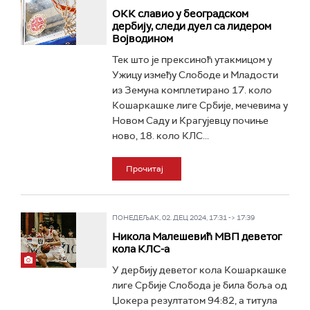
ОКК славио у београдском
дербију, следи дуел са лидером
Војводином
Тек што је прексиноћ утакмицом у
Ужицу између Слободе и Младости
из Земуна комплетирано 17. коло
Кошаркашке лиге Србије, мечевима у
Новом Саду и Крагујевцу почиње
ново, 18. коло КЛС...
Прочитај
ПОНЕДЕЉАК, 02. ДЕЦ 2024, 17:31 -> 17:39
Никола Малешевић МВП деветог
кола КЛС-а
У дербију деветог кола Кошаркашке
лиге Србије Слобода је била боља од
Џокера резултатом 94:82, а титула