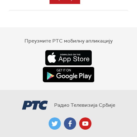
Преузмите РТС мобилну апликацију
Радио Телевизија Србије