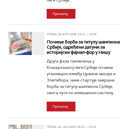
лиге Србије...
Прочитај
СРЕДА, 29. АПР 2026, 13:11 -> 13:56
Почиње борба за титулу шампиона
Србије, одређени датуми за
историјски фајнал-фор у Нишу
Друга фаза такмичења у
Кошаркашкој лиги Србије почиње
утакмицом између Црвене звезде и
Златибора, чиме стартује завршна
борба за титулу шампиона Србије,
овога пута по измењеном систему...
Прочитај
ПЕТАК, 24. ЈАН 2025, 15:12 -> 15:13