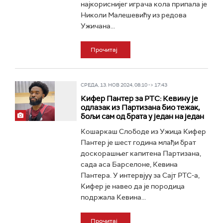
најкориснијег играча кола припала је
Николи Малешевићу из редова
Ужичана...
Прочитај
СРЕДА, 13. НОВ 2024, 08:10 -> 17:43
Кифер Пантер за РТС: Кевину је
одлазак из Партизана био тежак,
бољи сам од брата у један на један
Кошаркаш Слободе из Ужица Кифер
Пантер je шест година млађи брат
доскорашњег капитена Партизана,
сада аса Барселоне, Кевина
Пантера. У интервјуу за Сајт РТС-а,
Кифер је навео да је породица
подржала Кевина...
Прочитај