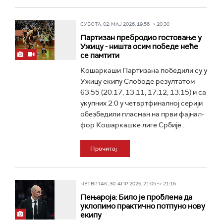
СУБОТА, 02. МАЈ 2026, 19:56 -> 20:30
Партизан пребродио гостовање у
Ужицу - ништа осим победе неће
се памтити
Кошаркаши Партизана победили су у
Ужицу екипу Слободе резултатом
63:55 (20:17, 13:11, 17:12, 13:15) и са
укупних 2:0 у четвртфиналној серији
обезбедили пласман на први фајнал-
фор Кошаркашке лиге Србије...
Прочитај
ЧЕТВРТАК, 30. АПР 2026, 21:05 -> 21:16
Пењароја: Било је проблема да
уклопимо практично потпуно нову
екипу