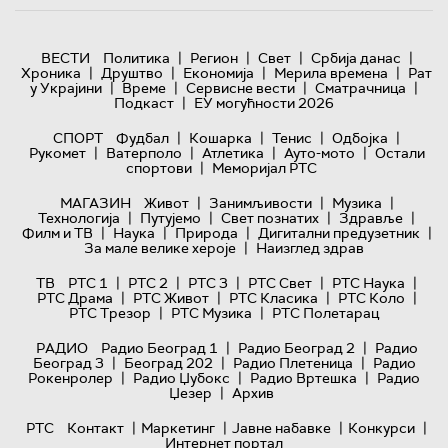
|
|
|
|
ВЕСТИ
Политика
Регион
Свет
Србија данас
|
|
|
|
Хроника
Друштво
Економија
Мерила времена
Рат
|
|
|
|
у Украјини
Време
Сервисне вести
Сматрачница
|
Подкаст
ЕУ могућности 2026
|
|
|
|
СПОРТ
Фудбал
Кошарка
Тенис
Одбојка
|
|
|
|
Рукомет
Ватерполо
Атлетика
Ауто-мото
Остали
|
спортови
Меморијал РТС
|
|
|
МАГАЗИН
Живот
Занимљивости
Музика
|
|
|
|
Технологијa
Путујемо
Свет познатих
Здравље
|
|
|
|
Филм и ТВ
Наука
Природа
Дигитални предузетник
|
За мале велике хероје
Наизглед здрав
|
|
|
|
|
ТВ
РТС 1
РТС 2
РТС 3
РТС Свет
РТС Наука
|
|
|
|
РТС Драма
РТС Живот
РТС Класика
РТС Коло
|
|
РТС Трезор
РТС Музика
РТС Полетарац
|
|
РАДИО
Радио Београд 1
Радио Београд 2
Радио
|
|
|
Београд 3
Београд 202
Радио Плетеница
Радио
|
|
|
Рокенролер
Радио Џубокс
Радио Вртешка
Радио
|
Џезер
Архив
|
|
|
|
РТС
Контакт
Маркетинг
Јавне набавке
Конкурси
Интернет портал