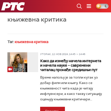
РТС
књижевна критика
Таг:
књижевна критика
УТОРАК, 12. НОВ 2024, 14:45 -> 14:46
Како да између начела интернета
и начела науке – савремени
читалац пронађе средишњи пут
Време напољу је за топли кутак уз
добар филм или књигу. Како се
књижевност чита када је читају
инфлуенсери, а како такву ситуацију
оцењују књижевни критичари...