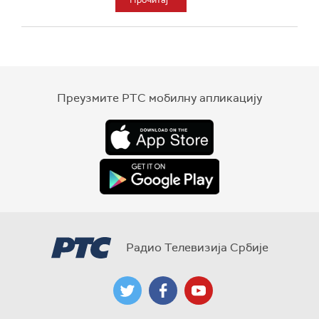
Прочитај
Преузмите РТС мобилну апликацију
Радио Телевизија Србије