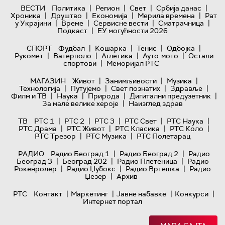
|
|
|
|
ВЕСТИ
Политика
Регион
Свет
Србија данас
|
|
|
|
Хроника
Друштво
Економија
Мерила времена
Рат
|
|
|
|
у Украјини
Време
Сервисне вести
Сматрачница
|
Подкаст
ЕУ могућности 2026
|
|
|
|
СПОРТ
Фудбал
Кошарка
Тенис
Одбојка
|
|
|
|
Рукомет
Ватерполо
Атлетика
Ауто-мото
Остали
|
спортови
Меморијал РТС
|
|
|
МАГАЗИН
Живот
Занимљивости
Музика
|
|
|
|
Технологијa
Путујемо
Свет познатих
Здравље
|
|
|
|
Филм и ТВ
Наука
Природа
Дигитални предузетник
|
За мале велике хероје
Наизглед здрав
|
|
|
|
|
ТВ
РТС 1
РТС 2
РТС 3
РТС Свет
РТС Наука
|
|
|
|
РТС Драма
РТС Живот
РТС Класика
РТС Коло
|
|
РТС Трезор
РТС Музика
РТС Полетарац
|
|
РАДИО
Радио Београд 1
Радио Београд 2
Радио
|
|
|
Београд 3
Београд 202
Радио Плетеница
Радио
|
|
|
Рокенролер
Радио Џубокс
Радио Вртешка
Радио
|
Џезер
Архив
|
|
|
|
РТС
Контакт
Маркетинг
Јавне набавке
Конкурси
Интернет портал