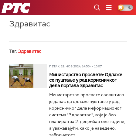
РТС
Здравитас
Таг:
Здравитас
ПЕТАК, 29. НОВ 2024, 14:56 -> 15:07
Министарство просвете: Одлаже
се пуштање у рад корисничког
дела портала Здравитас
Министарство просвете саопштило
је данас да одлаже пуштање у рад
корисничког дела информационог
система "Здравитас", који је био
планиран за 2. децембар ове године,
а уважавајући, како је наведено,
забринутост...