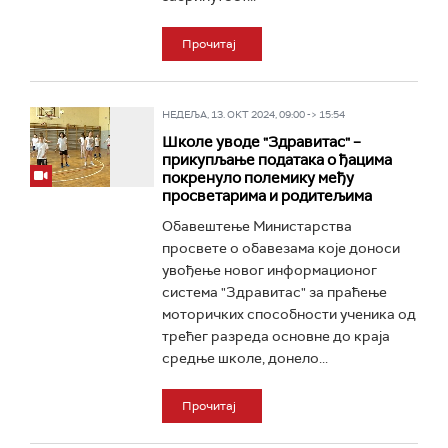
Прочитај
НЕДЕЉА, 13. ОКТ 2024, 09:00 -> 15:54
Школе уводе "Здравитас" –
прикупљање података о ђацима
покренуло полемику међу
просветарима и родитељима
Обавештење Министарства
просвете о обавезама које доноси
увођење новог информационог
система "Здравитас" за праћење
моторичких способности ученика од
трећег разреда основне до краја
средње школе, донело...
Прочитај