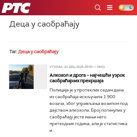
РТС
Деца у саобраћају
Таг:
Деца у саобраћају
УТОРАК, 23. ДЕЦ 2025, 05:50 -> 06:01
Алкохол и дрога – најчешћи узрок
саобраћајних прекршаја
Полиција је у протеклих седам дана
из саобраћаја искључила 1.900
возача, због управљања возилом под
дејством алкохола. Број погинулих у
саобраћају јесте мањи него
претходних година, али је статистика
и...