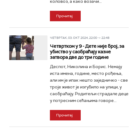
коловоз, а како возачи...
Прочитај
ЧЕТВРТАК, 03. ОКТ 2024, 22:00 -> 22:48
Четвртком у 9 - Дете није број, за
убиство у саобраћају казне
затвора две до три године
Деспот, Николина и Борис. Немају
иста имена, године, место рођења,
али им је ипак нешто заједничко - све
троје живот је изгубило на улици, у
саобраћају. Родитељи страдале деце
у потресним сећањима говоре...
Прочитај