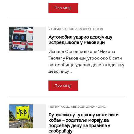
Прочитај
УТОРАК, 04. НОВ 2025, 09:54 -> 10:49
Аутомобил ударио девојчицу
испред школе у Раковици
Испред Основне школе "Никола
Тесла" у Раковици јутрос око 8 сати
аутомобил је ударио деветогодишњу
девојчицу,...
Прочитај
ЧЕТВРТАК, 21. АВГ 2025, 17:40 -> 17:41
Рутински пут у школу може бити
кобан – родитељи морају да
подсећају децу на правила у
саобраћају