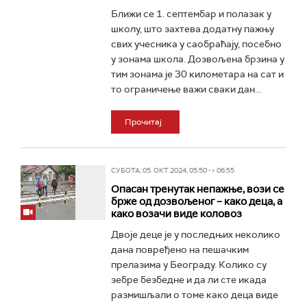
Ближи се 1. септембар и полазак у
школу, што захтева додатну пажњу
свих учесника у саобраћају, посебно
у зонама школа. Дозвољена брзина у
тим зонама је 30 километара на сат и
то ограничење важи сваки дан...
Прочитај
СУБОТА, 05. ОКТ 2024, 05:50 -> 06:55
Опасан тренутак непажње, вози се
брже од дозвољеног – како деца, а
како возачи виде коловоз
Двоје деце је у последњих неколико
дана повређено на пешачким
прелазима у Београду. Колико су
зебре безбедне и да ли сте икада
размишљали о томе како деца виде