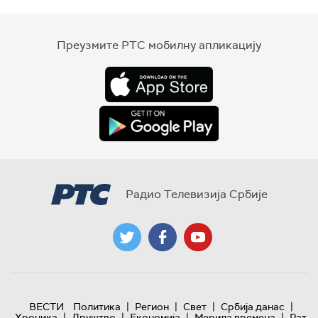
Преузмите РТС мобилну апликацију
Радио Телевизија Србије
|
|
|
|
ВЕСТИ
Политика
Регион
Свет
Србија данас
|
|
|
|
Хроника
Друштво
Економија
Мерила времена
Рат