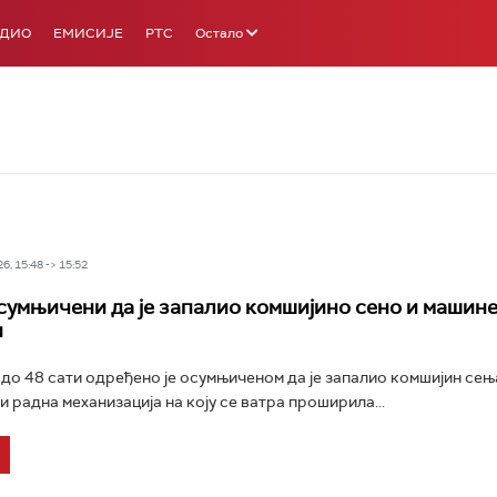
АДИО
ЕМИСИЈЕ
РТС
Остало
6, 15:48 -> 15:52
сумњичени да је запалио комшијино сено и машин
и
о 48 сати одређено је осумњиченом да је запалио комшијин сењак
и радна механизација на коју се ватра проширила...