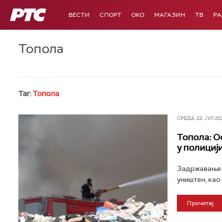
РТС
ВЕСТИ
СПОРТ
OKO
МАГАЗИН
ТВ
Р
Топола
Таг:
Топола
СРЕДА, 22. ЈУЛ 202
Топола: О
у полициј
Задржавање д
уништен, као 
Прочитај