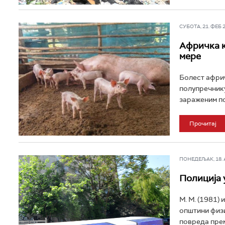
СУБОТА, 21. ФЕБ 20
Афричка к
мере
Болест африч
полупречнику
зараженим по
Прочитај
ПОНЕДЕЉАК, 18. АВ
Полиција 
М. М. (1981) 
општини физи
повреда прем