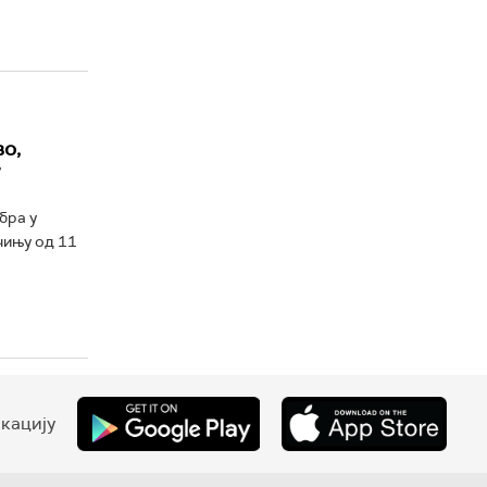
о,
бра у
чињу од 11
кацију