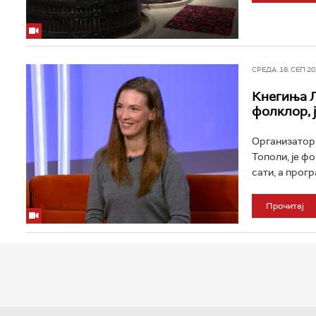
СРЕДА, 18. СЕП 202
Кнегиња Љ
фолклор, ј
Организатор 
Тополи, је ф
сати, а прогр
Прочитај