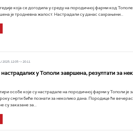
едије која се догодила у среду на породичној фарми код Тополе,
шена је тродневна жалост. Настрадали су данас сахрањени...
 2025, 12:05 -> 20:11
 настрадалих у Тополи завршена, резултати за не
тири особе које су настрадале на породичној фарми у Тополи је з
зроку смрти биће познати за неколико дана. Породице ће вечерас
е су заказане за...