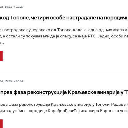
5, 19:32 -> 12:27
 код Тополе, четири особе настрадале на породич
 настрадале су недалеко од Тополе, када је једна од њих упала у 
, а остали су покушавали да је спасу, сазнаје РТС. Једној особи л
...
4, 15:30 -> 20:14
прва фаза реконструкције Краљевске винарије у 
прва фаза реконструкције Краљевске винарије у Тополи. Радове 
ји задужбине породице Карађорђевић финансира Европска унија.