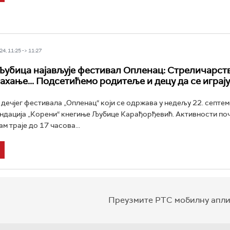
4, 11:25 -> 11:27
убица најављује фестивал Опленац: Стреличарств
ахање... Подсетићемо родитеље и децу да се играју
дечјег фестивала „Опленац“ који се одржава у недељу 22. септем
ондација „Корени“ кнегиње Љубице Карађорђевић. Активности по
ам траје до 17 часова...
Преузмите РТС мобилну апли