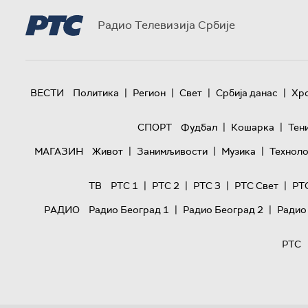
Радио Телевизија Србије
|
|
|
|
ВЕСТИ
Политика
Регион
Свет
Србија данас
Хр
|
|
СПОРТ
Фудбал
Кошарка
Тен
|
|
|
МАГАЗИН
Живот
Занимљивости
Музика
Техноло
|
|
|
|
ТВ
РТС 1
РТС 2
РТС 3
РТС Свет
РТ
|
|
РАДИО
Радио Београд 1
Радио Београд 2
Радио
РТС