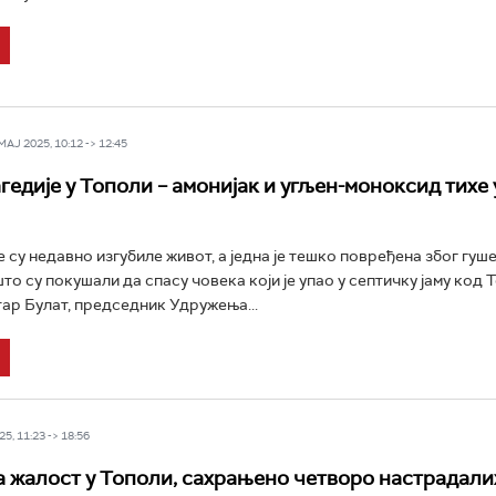
Ј 2025, 10:12 -> 12:45
агедије у Тополи – амонијак и угљен-моноксид тихе
 су недавно изгубиле живот, а једна је тешко повређена због гуш
о су покушали да спасу човека који је упао у септичку јаму код 
ар Булат, председник Удружења...
5, 11:23 -> 18:56
 жалост у Тополи, сахрањено четворо настрадали