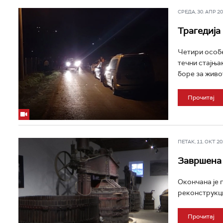
СРЕДА, 30. АПР 202
Трагедија
Четири особе
течни стајњак
боре за живот
Прочитај
ПЕТАК, 11. ОКТ 202
Завршена 
Окончана је 
реконструкци
Прочитај