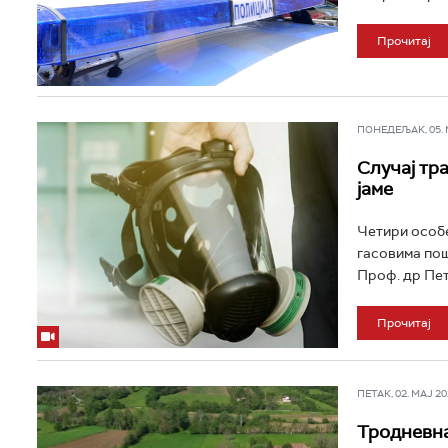
Прочитај
ПОНЕДЕЉАК, 05. МА
Случај тр
јаме
Четири особе
гасовима пошт
Проф. др Пет
Прочитај
ПЕТАК, 02. МАЈ 202
Тродневна