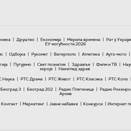
|
|
|
|
оника
Друштво
Економија
Мерила времена
Рат у Украји
ЕУ могућности 2026
|
|
|
|
|
|
ис
Одбојка
Рукомет
Ватерполо
Атлетика
Ауто-мото
|
|
|
|
|
гијa
Путујемо
Свет познатих
Здравље
Филм и ТВ
Нау
|
хероје
Наизглед здрав
|
|
|
|
С Наука
РТС Драма
РТС Живот
РТС Класика
РТС Коло
|
|
|
 Београд 3
Београд 202
Радио Плетеница
Радио Рокенро
Архив
|
|
|
|
Контакт
Маркетинг
Јавне набавке
Конкурси
Интернет п