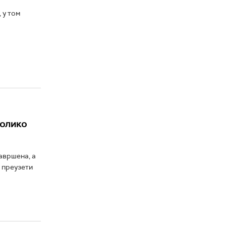
 у том
колико
авршена, а
 преузети