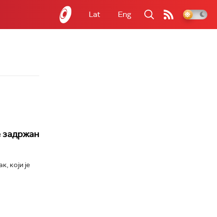
Lat
Eng
е задржан
, који је