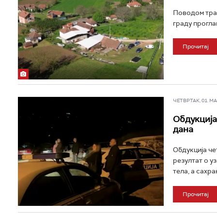
Поводом траг
граду прогла
Прочитај
ЧЕТВРТАК, 01. МАЈ
Обдукција
дана
Обдукција че
резултат о у
тела, а сахран
Прочитај