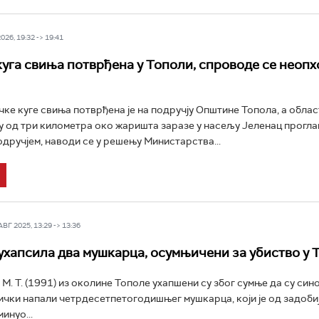
26, 19:32 -> 19:41
уга свиња потврђена у Тополи, спроводе се неоп
ке куге свиња потврђена је на подручју Општине Топола, а облас
 од три километра око жаришта заразе у насељу Јеленац прогла
дручјем, наводи се у решењу Министарства...
Г 2025, 13:29 -> 13:36
ухапсила два мушкарца, осумњичени за убиство у 
и М. Т. (1991) из околине Тополе ухапшени су због сумње да су сино
чки напали четрдесетпетогодишњег мушкарца, који је од задоби
инуо...