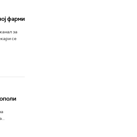
ној фарми
канал за
екари се
Тополи
на
..