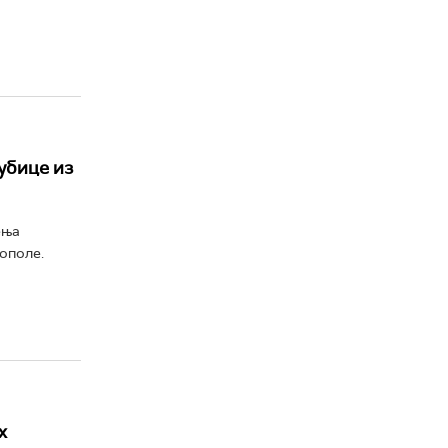
 убице из
ења
Тополе.
х