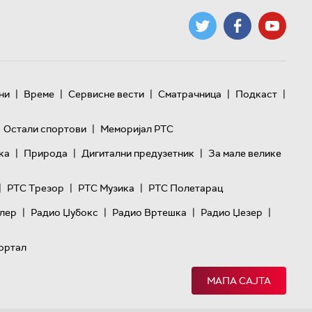
|
|
|
|
|
ни
Време
Сервисне вести
Сматрачница
Подкаст
|
Остали спортови
Меморијал РТС
|
|
|
ка
Природа
Дигитални предузетник
За мале велике
|
|
|
РТС Трезор
РТС Музика
РТС Полетарац
|
|
|
|
лер
Радио Џубокс
Радио Вртешка
Радио Џезер
ортал
МАПА САЈТА