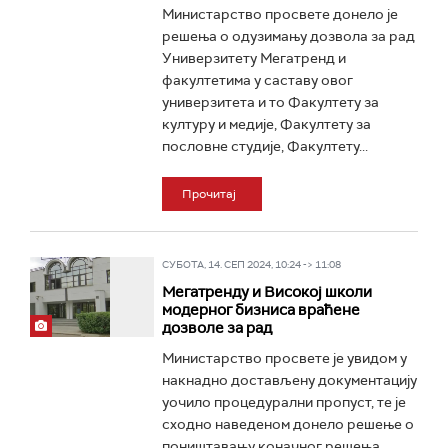
Министарство просвете донело је
решења о одузимању дозвола за рад
Универзитету Мегатренд и
факултетима у саставу овог
универзитета и то Факултету за
културу и медије, Факултету за
пословне студије, Факултету...
Прочитај
СУБОТА, 14. СЕП 2024, 10:24 -> 11:08
Мегатренду и Високој школи
модерног бизниса враћене
дозволе за рад
Министарство просвете је увидом у
накнадно достављену документацију
уочило процедурални пропуст, те је
сходно наведеном донело решење о
поништавању коначног решења