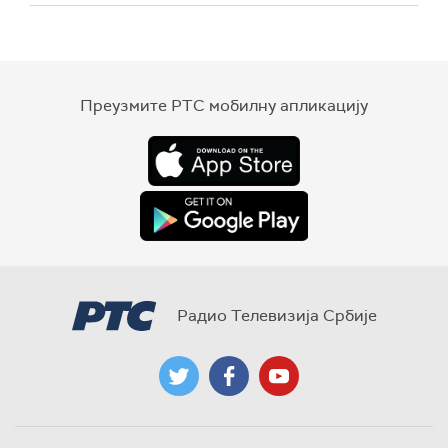
Преузмите РТС мобилну апликацију
Радио Телевизија Србије