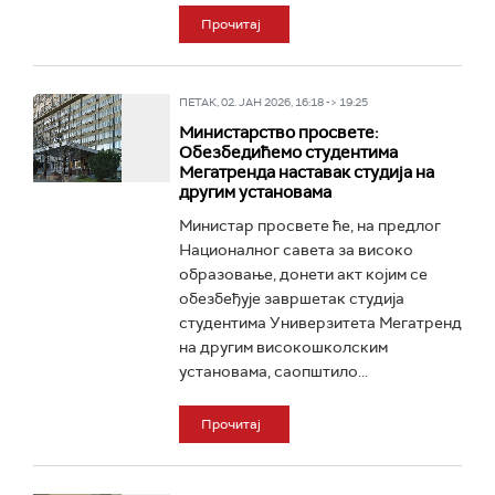
Прочитај
ПЕТАК, 02. ЈАН 2026, 16:18 -> 19:25
Министарство просвете:
Обезбедићемо студентима
Мегатренда наставак студија на
другим установама
Министар просвете ће, на предлог
Националног савета за високо
образовање, донети акт којим се
обезбеђује завршетак студија
студентима Универзитета Мегатренд
на другим високошколским
установама, саопштило...
Прочитај