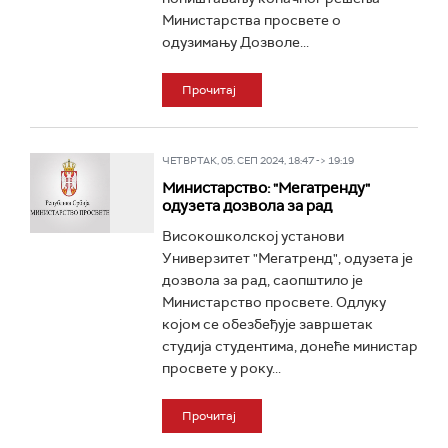
Министарства просвете о
одузимању Дозволе...
Прочитај
ЧЕТВРТАК, 05. СЕП 2024, 18:47 -> 19:19
Министарство: "Мегатренду"
одузета дозвола за рад
Високошколској установи
Универзитет "Мегатренд", одузета је
дозвола за рад, саопштило је
Министарство просвете. Одлуку
којом се обезбеђује завршетак
студија студентима, донеће министар
просвете у року...
Прочитај