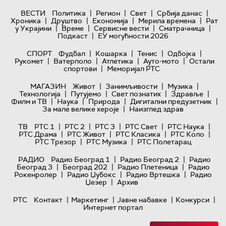
|
|
|
|
ВЕСТИ
Политика
Регион
Свет
Србија данас
|
|
|
|
Хроника
Друштво
Економија
Мерила времена
Рат
|
|
|
|
у Украјини
Време
Сервисне вести
Сматрачница
|
Подкаст
ЕУ могућности 2026
|
|
|
|
СПОРТ
Фудбал
Кошарка
Тенис
Одбојка
|
|
|
|
Рукомет
Ватерполо
Атлетика
Ауто-мото
Остали
|
спортови
Меморијал РТС
|
|
|
МАГАЗИН
Живот
Занимљивости
Музика
|
|
|
|
Технологијa
Путујемо
Свет познатих
Здравље
|
|
|
|
Филм и ТВ
Наука
Природа
Дигитални предузетник
|
За мале велике хероје
Наизглед здрав
|
|
|
|
|
ТВ
РТС 1
РТС 2
РТС 3
РТС Свет
РТС Наука
|
|
|
|
РТС Драма
РТС Живот
РТС Класика
РТС Коло
|
|
РТС Трезор
РТС Музика
РТС Полетарац
|
|
РАДИО
Радио Београд 1
Радио Београд 2
Радио
|
|
|
Београд 3
Београд 202
Радио Плетеница
Радио
|
|
|
Рокенролер
Радио Џубокс
Радио Вртешка
Радио
|
Џезер
Архив
|
|
|
|
РТС
Контакт
Маркетинг
Јавне набавке
Конкурси
Интернет портал