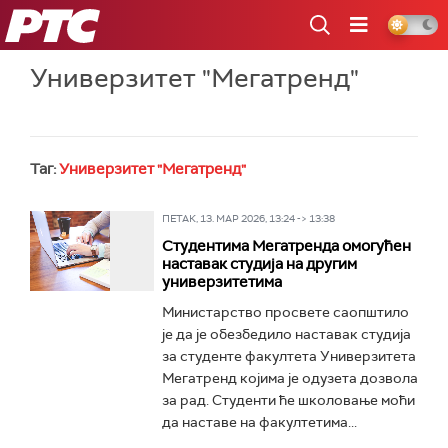
РТС
Универзитет "Мегатренд"
Таг:
Универзитет "Мегатренд"
ПЕТАК, 13. МАР 2026, 13:24 -> 13:38
Студентима Мегатренда омогућен
наставак студија на другим
универзитетима
Министарство просвете саопштило
је да је обезбедило наставак студија
за студенте факултета Универзитета
Мегатренд којима је одузета дозвола
за рад. Студенти ће школовање моћи
да наставе на факултетима...