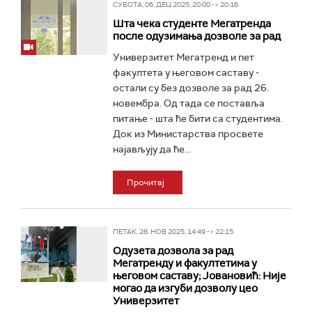
СУБОТА, 06. ДЕЦ 2025, 20:00 -> 20:16
Шта чека студенте Мегатренда
после одузимања дозволе за рад
Универзитет Мегатренд и пет
факултета у његовом саставу -
остали су без дозволе за рад 26.
новембра. Од тада се поставља
питање - шта ће бити са студентима.
Док из Министарства просвете
најављују да ће...
Прочитај
ПЕТАК, 28. НОВ 2025, 14:49 -> 22:15
Одузета дозвола за рад
Мегатренду и факултетима у
његовом саставу; Јовановић: Није
могао да изгуби дозволу цео
Универзитет