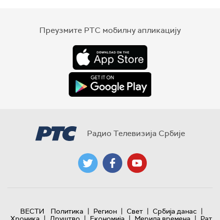
Преузмите РТС мобилну апликацију
Радио Телевизија Србије
|
|
|
|
ВЕСТИ
Политика
Регион
Свет
Србија данас
|
|
|
|
Хроника
Друштво
Економија
Мерила времена
Рат