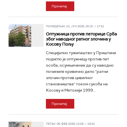
Прочитај
ПОНЕДЕЉАК, 01. ЈУН 2026, 16:15 -> 17:31
Оптужница против петорице Срба
због наводног ратног злочина у
Косову Пољу
Специјално тужилаштво у Приштини
подигло је оптужницу против пет
особа, осумњичених да су наводно
починиле кривично дело "ратни
злочин против цивилног
становништва" током сукоба на
Kосову и Метохији 1999...
Прочитај
ПЕТАК, 06. ФЕБ 2026, 13:29 -> 19:32