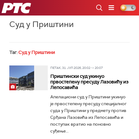
РТС
Суд у Приштини
Таг:
Суд у Приштини
ПЕТАК, 31. ЈУЛ 2026, 20:02 -> 20:07
Приштински суд укинуо
првостепену пресуду Лазовићу из
Лепосавића
Апелациони суд у Приштини укинуо
је првостепену пресуду специјалног
суда у Приштини у предмету против
Срђана Лазовића из Лепосавића и
поступак вратио на поновно
суђење...