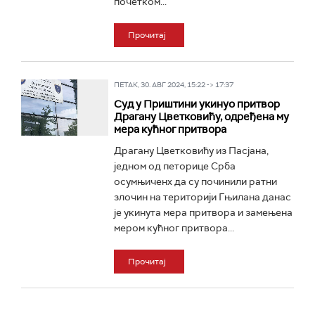
почетком...
Прочитај
ПЕТАК, 30. АВГ 2024, 15:22 -> 17:37
Суд у Приштини укинуо притвор
Драгану Цветковићу, одређена му
мера кућног притвора
Драгану Цветковићу из Пасјана,
једном од петорице Срба
осумњиченх да су починили ратни
злочин на територији Гњилана данас
је укинута мера притвора и замењена
мером кућног притвора...
Прочитај