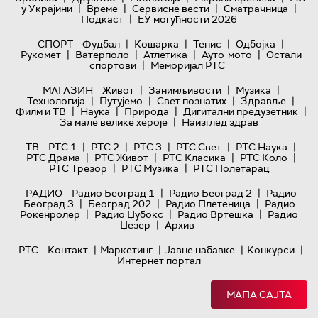
|
|
|
|
у Украјини
Време
Сервисне вести
Сматрачница
|
Подкаст
ЕУ могућности 2026
|
|
|
|
СПОРТ
Фудбал
Кошарка
Тенис
Одбојка
|
|
|
|
Рукомет
Ватерполо
Атлетика
Ауто-мото
Остали
|
спортови
Меморијал РТС
|
|
|
МАГАЗИН
Живот
Занимљивости
Музика
|
|
|
|
Технологијa
Путујемо
Свет познатих
Здравље
|
|
|
|
Филм и ТВ
Наука
Природа
Дигитални предузетник
|
За мале велике хероје
Наизглед здрав
|
|
|
|
|
ТВ
РТС 1
РТС 2
РТС 3
РТС Свет
РТС Наука
|
|
|
|
РТС Драма
РТС Живот
РТС Класика
РТС Коло
|
|
РТС Трезор
РТС Музика
РТС Полетарац
|
|
РАДИО
Радио Београд 1
Радио Београд 2
Радио
|
|
|
Београд 3
Београд 202
Радио Плетеница
Радио
|
|
|
Рокенролер
Радио Џубокс
Радио Вртешка
Радио
|
Џезер
Архив
|
|
|
|
РТС
Контакт
Маркетинг
Јавне набавке
Конкурси
Интернет портал
МАПА САЈТА