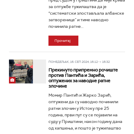
пред судом у Приштини да није крива
за оптужбе тужилаштва да је
“систематски злостављала албанске
затворенице” и тиме наводно
починила ратне...
Прочитај
ПОНЕДЕЉАК, 16. СЕП 2024, 16:12 -> 16:32
Прекинуто припремно рочиште
против Пантића и Зарића,
оптужених за наводне ратне
злочине
Момир Пантић и Жарко Зарић,
оптужени да су наводно починили
ратни злочин у Истоку пре 25
година, први пут су се појавили на
суду у Приштини, након годину дана
од хапшења, и пошто је тужилаштво