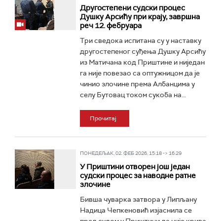
Другостепени судски процес
Душку Арсићу при крају, завршна
реч 12. фебруара
Три сведока испитана су у наставку
другостепеног суђења Душку Арсићу
из Матичана код Приштине и ниједан
га није повезао са оптужницом да је
чинио злочине према Албанцима у
селу Бутовац током сукоба на...
Прочитај
ПОНЕДЕЉАК, 02. ФЕБ 2026, 15:18 -> 16:29
У Приштини отворен још један
судски процес за наводне ратне
злочине
Бивша чуварка затвора у Липљану
Надица Чепкеновић изјаснила се