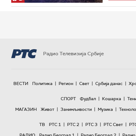
Радио Телевизија Србије
|
|
|
|
ВЕСТИ
Политика
Регион
Свет
Србија данас
Хр
|
|
СПОРТ
Фудбал
Кошарка
Тен
|
|
|
МАГАЗИН
Живот
Занимљивости
Музика
Техноло
|
|
|
|
ТВ
РТС 1
РТС 2
РТС 3
РТС Свет
РТ
|
|
РАДИО
Радио Београд 1
Радио Београд 2
Радио