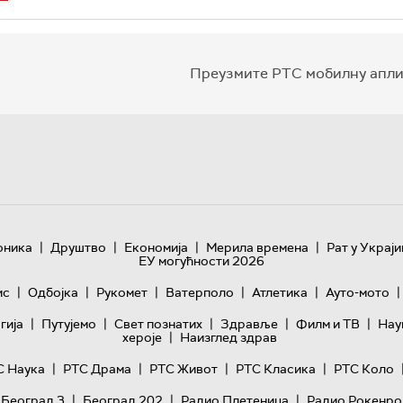
Преузмите РТС мобилну апли
|
|
|
|
оника
Друштво
Економија
Мерила времена
Рат у Украји
ЕУ могућности 2026
|
|
|
|
|
|
ис
Одбојка
Рукомет
Ватерполо
Атлетика
Ауто-мото
|
|
|
|
|
гијa
Путујемо
Свет познатих
Здравље
Филм и ТВ
Нау
|
хероје
Наизглед здрав
|
|
|
|
С Наука
РТС Драма
РТС Живот
РТС Класика
РТС Коло
|
|
|
 Београд 3
Београд 202
Радио Плетеница
Радио Рокенро