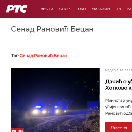
РТС
ВЕСТИ
СПОРТ
OKO
МАГАЗИН
ТВ
Р
Сенад Рамовић Бецан
Таг:
Сенад Рамовић Бецан
НЕДЕЉА, 18. АВГ 20
Дачић о уб
Хотково к
Министар уну
убијен синоћ
Рамовић одби
Прочитај