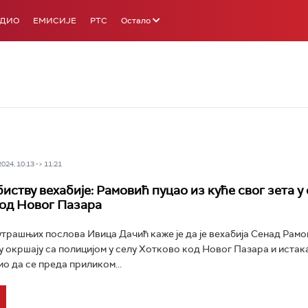
АДИО
ЕМИСИЈЕ
РТС
Остало
24, 10:13 -> 11:21
иству вехабије: Рамовић пуцао из куће свог зета у
од Новог Пазара
трашњих послова Ивица Дачић каже је да је вехабија Сенад Рам
 у окршају са полицијом у селу Хотково код Новог Пазара и истака
о да се преда приликом...