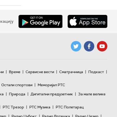
кацију
|
|
|
|
|
ни
Време
Сервисне вести
Сматрачница
Подкаст
|
Остали спортови
Меморијал РТС
|
|
|
ка
Природа
Дигитални предузетник
За мале велике
|
|
|
РТС Трезор
РТС Музика
РТС Полетарац
|
|
|
|
лер
Радио Џубокс
Радио Вртешка
Радио Џезер