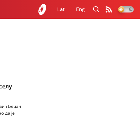
Lat
Eng
 селу
овић Бецан
о да је