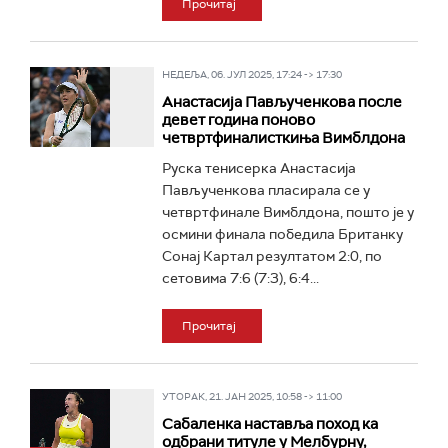
Прочитај
НЕДЕЉА, 06. ЈУЛ 2025, 17:24 -> 17:30
Анастасија Пављученкова после
девет година поново
четвртфиналисткиња Вимблдона
Руска тенисерка Анастасија
Пављученкова пласирала се у
четвртфинале Вимблдона, пошто је у
осмини финала победила Британку
Сонај Картал резултатом 2:0, по
сетовима 7:6 (7:3), 6:4...
Прочитај
УТОРАК, 21. ЈАН 2025, 10:58 -> 11:00
Сабаленка наставља поход ка
одбрани титуле у Мелбурну,