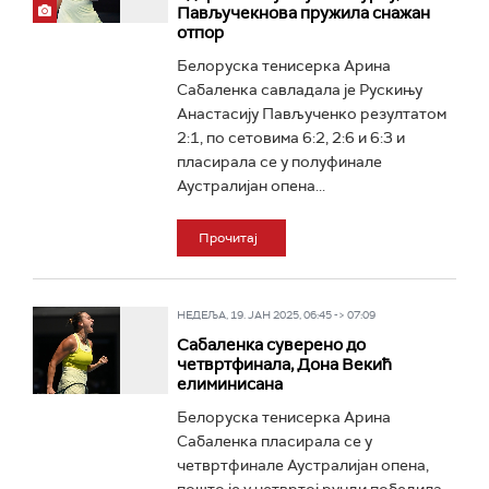
Павључекнова пружила снажан
отпор
Белоруска тенисерка Арина
Сабаленка савладала је Рускињу
Анастасију Пављученко резултатом
2:1, по сетовима 6:2, 2:6 и 6:3 и
пласирала се у полуфинале
Аустралијан опена...
Прочитај
НЕДЕЉА, 19. ЈАН 2025, 06:45 -> 07:09
Сабаленка суверено до
четвртфинала, Дона Векић
елиминисана
Белоруска тенисерка Арина
Сабаленка пласирала се у
четвртфинале Аустралијан опена,