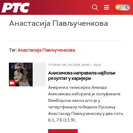
РТС
Анастасија Пављученкова
Таг:
Анастасија Пављученкова
УТОРАК, 08. ЈУЛ 2025, 18:56 -> 19:10
Анисимова направила најбољи
резултат у каријери
Америчка тенисерка Аманда
Анисимова изборила је полуфинале
Вимблдона након што је у
четвртфиналу победила Рускињу
Анастасију Пављученкову у два сета,
6:1, 7:6 (11:9)...