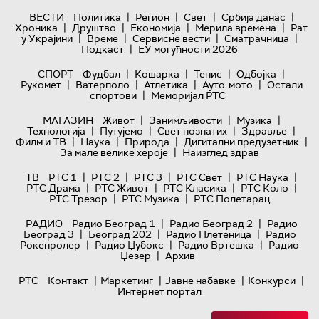
|
|
|
|
ВЕСТИ
Политика
Регион
Свет
Србија данас
|
|
|
|
Хроника
Друштво
Економија
Мерила времена
Рат
|
|
|
|
у Украјини
Време
Сервисне вести
Сматрачница
|
Подкаст
ЕУ могућности 2026
|
|
|
|
СПОРТ
Фудбал
Кошарка
Тенис
Одбојка
|
|
|
|
Рукомет
Ватерполо
Атлетика
Ауто-мото
Остали
|
спортови
Меморијал РТС
|
|
|
МАГАЗИН
Живот
Занимљивости
Музика
|
|
|
|
Технологијa
Путујемо
Свет познатих
Здравље
|
|
|
|
Филм и ТВ
Наука
Природа
Дигитални предузетник
|
За мале велике хероје
Наизглед здрав
|
|
|
|
|
ТВ
РТС 1
РТС 2
РТС 3
РТС Свет
РТС Наука
|
|
|
|
РТС Драма
РТС Живот
РТС Класика
РТС Коло
|
|
РТС Трезор
РТС Музика
РТС Полетарац
|
|
РАДИО
Радио Београд 1
Радио Београд 2
Радио
|
|
|
Београд 3
Београд 202
Радио Плетеница
Радио
|
|
|
Рокенролер
Радио Џубокс
Радио Вртешка
Радио
|
Џезер
Архив
|
|
|
|
РТС
Контакт
Маркетинг
Јавне набавке
Конкурси
Интернет портал