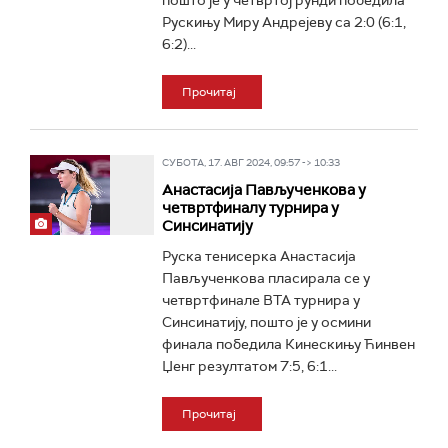
пошто је у четвртој рунди победила
Рускињу Миру Андрејеву са 2:0 (6:1,
6:2)...
Прочитај
СУБОТА, 17. АВГ 2024, 09:57 -> 10:33
Анастасија Пављученкова у
четвртфиналу турнира у
Синсинатију
Руска тенисерка Анастасија
Пављученкова пласирала се у
четвртфинале ВТА турнира у
Синсинатију, пошто је у осмини
финала победила Кинескињу Ћинвен
Џенг резултатом 7:5, 6:1...
Прочитај