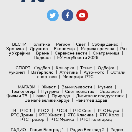
|
|
|
|
ВЕСТИ
Политика
Регион
Свет
Србија данас
|
|
|
|
Хроника
Друштво
Економија
Мерила времена
Рат
|
|
|
|
у Украјини
Време
Сервисне вести
Сматрачница
|
Подкаст
ЕУ могућности 2026
|
|
|
|
СПОРТ
Фудбал
Кошарка
Тенис
Одбојка
|
|
|
|
Рукомет
Ватерполо
Атлетика
Ауто-мото
Остали
|
спортови
Меморијал РТС
|
|
|
МАГАЗИН
Живот
Занимљивости
Музика
|
|
|
|
Технологијa
Путујемо
Свет познатих
Здравље
|
|
|
|
Филм и ТВ
Наука
Природа
Дигитални предузетник
|
За мале велике хероје
Наизглед здрав
|
|
|
|
|
ТВ
РТС 1
РТС 2
РТС 3
РТС Свет
РТС Наука
|
|
|
|
РТС Драма
РТС Живот
РТС Класика
РТС Коло
|
|
РТС Трезор
РТС Музика
РТС Полетарац
|
|
РАДИО
Радио Београд 1
Радио Београд 2
Радио