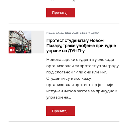
Прочитај
НЕДЕЉА, 21. ДЕЦ 2025, 11:18 -> 18:59
Протест студената у Новом
Пазару, траже увођење принудне
управе на ДУНП-у
Новопазарски студенти у блокади
организовали су протест у том граду
под слоганом "Или они или ми".
Студенти су, како кажу,
организовали протест јер још није
испуњен њихов захтев за принудном
управом на...
Прочитај