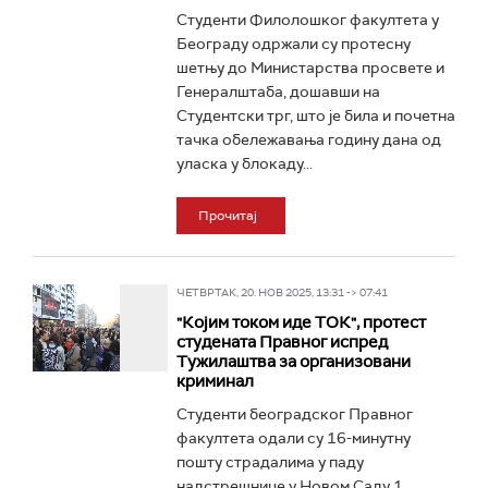
Студенти Филолошког факултета у
Београду одржали су протесну
шетњу до Министарства просвете и
Генералштаба, дошавши на
Студентски трг, што је била и почетна
тачка обележавања годину дана од
уласка у блокаду...
Прочитај
ЧЕТВРТАК, 20. НОВ 2025, 13:31 -> 07:41
"Којим током иде ТОК", протест
студената Правног испред
Тужилаштва за организовани
криминал
Студенти београдског Правног
факултета одали су 16-минутну
пошту страдалима у паду
надстрешнице у Новом Саду 1.