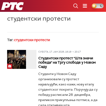
РТС
студентски протести
Таг:
студентски протести
СУБОТА, 17. ЈАН 2026, 18:18 -> 20:17
Студентски протест "Шта значи
победа" на Тргу слободе у Новом
Саду
Студенти у Новом Саду
организовали су протест
најављујући, како кажи, нову етапу
студентског покрета. Поручују да су
победу расписали 28. децембра,
приликом прикупљања потписа, а да
сада откривају шта...