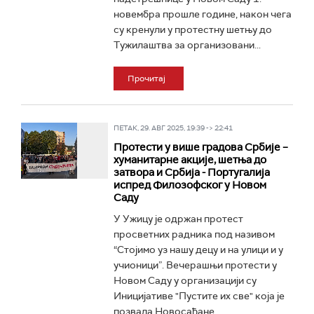
новембра прошле године, након чега
су кренули у протестну шетњу до
Тужилаштва за организовани...
Прочитај
ПЕТАК, 29. АВГ 2025, 19:39 -> 22:41
Протести у више градова Србије –
хуманитарне акције, шетња до
затвора и Србија - Португалија
испред Филозофског у Новом
Саду
У Ужицу је одржан протест
просветних радника под називом
“Стојимо уз нашу децу и на улици и у
учионици”. Вечерашњи протести у
Новом Саду у организацији су
Иницијативе "Пустите их све" која је
позвала Новосађане...