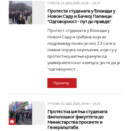
СУБОТА, 13. ДЕЦ 2025, 14:28 -> 22:27
Протести студената у блокади у
Новом Саду и Бачкој Паланци:
"Одговорност - пут до правде"
Протест студената у блокади у
Новом Саду и грађана који их
подржавају почео је око 13 сати а
главна порука окупљених, који су у
протестној шетњи кренули од
универзитетског кампуса, јесте да је
"одговорност...
Прочитај
УТОРАК, 02. ДЕЦ 2025, 14:44 -> 15:15
Протестна шетња студената
Филолошког факултета до
Министарства просвете и
Генералштаба