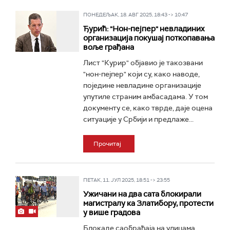
ПОНЕДЕЉАК, 18. АВГ 2025, 18:43 -> 10:47
Ђурић: "Нон-пејпер" невладиних
организација покушај поткопавања
воље грађана
Лист "Курир" објавио је такозвани
"нон-пејпер" који су, како наводе,
поједине невладине организације
упутиле страним амбасадама. У том
документу се, како тврде, даје оцена
ситуације у Србији и предлаже...
Прочитај
ПЕТАК, 11. ЈУЛ 2025, 18:51 -> 23:55
Ужичани на два сата блокирали
магистралу ка Златибору, протести
у више градова
Блокаде саобраћаја на улицама,