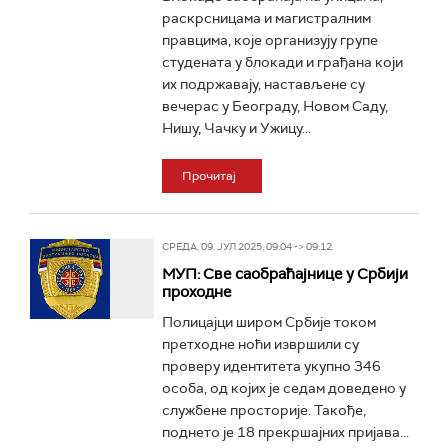
раскрсницама и магистралним
правцима, које организују групе
студената у блокади и грађана који
их подржавају, настављене су
вечерас у Београду, Новом Саду,
Нишу, Чачку и Ужицу...
Прочитај
СРЕДА, 09. ЈУЛ 2025, 09:04 -> 09:12
МУП: Све саобраћајнице у Србији
проходне
Полицајци широм Србије током
претходне ноћи извршили су
проверу идентитета укупно 346
особа, од којих је седам доведено у
службене просторије. Такође,
поднето је 18 прекршајних пријава...