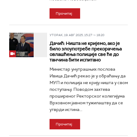
Прочитај
УТОРАК, 19. АВГ 2025, 15:27 -> 18:20
Дачић: Ништа не кријемо, ако је
било злоупотребе прекорачења
овлашћења полиције све ће до
танчина бити испитано
Министар унутрашњих послова
Ивица Дачић рекао је у обраћању да
МУП и полиција не крију ништа у свом
поступању. Поводом захтева
проширеног Ректорског колегијума
Врховном јавном тужилаштву да се
утврди истина...
Прочитај