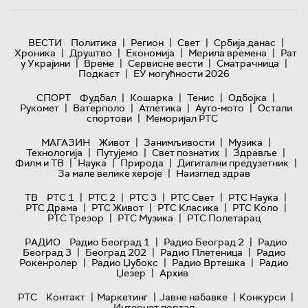
|
|
|
|
ВЕСТИ
Политика
Регион
Свет
Србија данас
|
|
|
|
Хроника
Друштво
Економија
Мерила времена
Рат
|
|
|
|
у Украјини
Време
Сервисне вести
Сматрачница
|
Подкаст
ЕУ могућности 2026
|
|
|
|
СПОРТ
Фудбал
Кошарка
Тенис
Одбојка
|
|
|
|
Рукомет
Ватерполо
Атлетика
Ауто-мото
Остали
|
спортови
Меморијал РТС
|
|
|
МАГАЗИН
Живот
Занимљивости
Музика
|
|
|
|
Технологијa
Путујемо
Свет познатих
Здравље
|
|
|
|
Филм и ТВ
Наука
Природа
Дигитални предузетник
|
За мале велике хероје
Наизглед здрав
|
|
|
|
|
ТВ
РТС 1
РТС 2
РТС 3
РТС Свет
РТС Наука
|
|
|
|
РТС Драма
РТС Живот
РТС Класика
РТС Коло
|
|
РТС Трезор
РТС Музика
РТС Полетарац
|
|
РАДИО
Радио Београд 1
Радио Београд 2
Радио
|
|
|
Београд 3
Београд 202
Радио Плетеница
Радио
|
|
|
Рокенролер
Радио Џубокс
Радио Вртешка
Радио
|
Џезер
Архив
|
|
|
|
РТС
Контакт
Маркетинг
Јавне набавке
Конкурси
Интернет портал