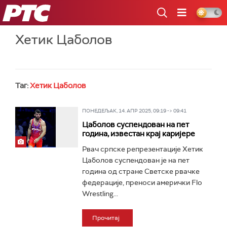
РТС
Хетик Цаболов
Таг:
Хетик Цаболов
ПОНЕДЕЉАК, 14. АПР 2025, 09:19 -> 09:41
Цаболов суспендован на пет
година, известан крај каријере
Рвач српске репрезентације Хетик
Цаболов суспендован је на пет
година од стране Светске рвачке
федерације, преноси амерички Flo
Wrestling...
Прочитај