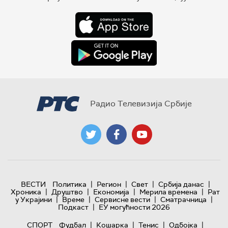
Радио Телевизија Србије
|
|
|
|
ВЕСТИ
Политика
Регион
Свет
Србија данас
|
|
|
|
Хроника
Друштво
Економија
Мерила времена
Рат
|
|
|
|
у Украјини
Време
Сервисне вести
Сматрачница
|
Подкаст
ЕУ могућности 2026
|
|
|
|
СПОРТ
Фудбал
Кошарка
Тенис
Одбојка