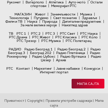
|
|
|
|
Рукомет
Ватерполо
Атлетика
Ауто-мото
Остали
|
спортови
Меморијал РТС
|
|
|
МАГАЗИН
Живот
Занимљивости
Музика
|
|
|
|
Технологијa
Путујемо
Свет познатих
Здравље
|
|
|
|
Филм и ТВ
Наука
Природа
Дигитални предузетник
|
За мале велике хероје
Наизглед здрав
|
|
|
|
|
ТВ
РТС 1
РТС 2
РТС 3
РТС Свет
РТС Наука
|
|
|
|
РТС Драма
РТС Живот
РТС Класика
РТС Коло
|
|
РТС Трезор
РТС Музика
РТС Полетарац
|
|
РАДИО
Радио Београд 1
Радио Београд 2
Радио
|
|
|
Београд 3
Београд 202
Радио Плетеница
Радио
|
|
|
Рокенролер
Радио Џубокс
Радио Вртешка
Радио
|
Џезер
Архив
|
|
|
|
РТС
Контакт
Маркетинг
Јавне набавке
Конкурси
Интернет портал
МАПА САЈТА
Приватност
Copyright
Правила употребе садржаја
Мапа
|
|
|
сајта