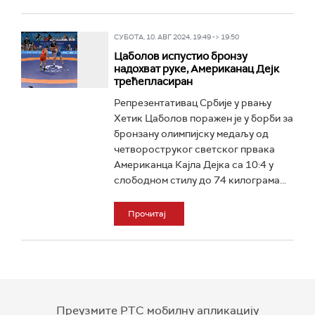
СУБОТА, 10. АВГ 2024, 19:49 -> 19:50
Цаболов испустио бронзу
надохват руке, Американац Дeјк
трећепласиран
Репрезентативац Србије у рвању
Хетик Цаболов поражен је у борби за
бронзану олимпијску медаљу од
четвороструког светског првака
Американца Кајла Дeјка са 10:4 у
слободном стилу до 74 килограма...
Прочитај
Преузмите РТС мобилну апликацију