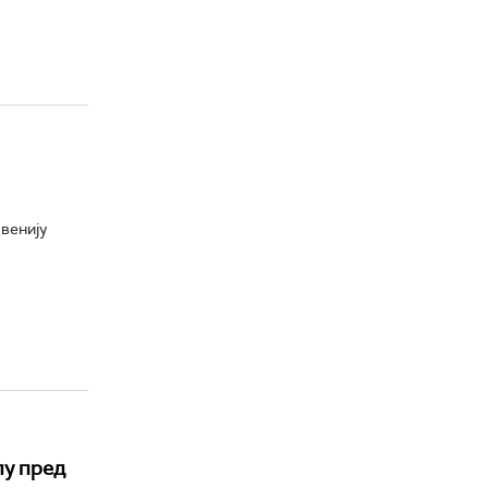
венију
лу пред