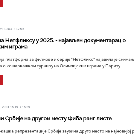
4, 19:03 -> 17:59
на Нетфликсу у 2025. - најављен документарац о
ким играма
ја платформа за филмове и серије "Нетфликс" најавила је снима
 о кошаркашком турниру на Олимпијским играма у Паризу...
2024, 15:19 -> 15:29
 Србије на другом месту Фиба ранг листе
ашка репрезентације Србије заузима друго место на најновијој р