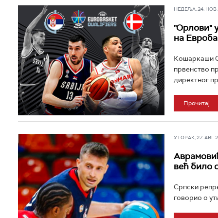
НЕДЕЉА, 24. НОВ 2
"Орлови" 
на Евроба
Кошаркаши Ср
првенство пр
директног пре
Прочитај
УТОРАК, 27. АВГ 20
Аврамовић
већ било 
Српски репре
говорио о ут