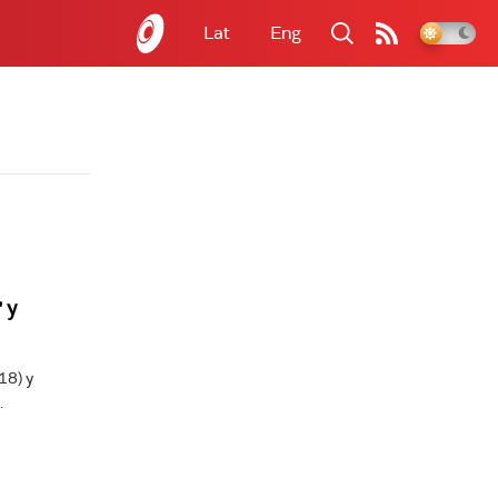
Lat
Eng
 у
18) у
.