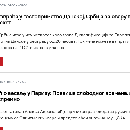
024, 08:00 -> 08:00
узвраћају гостопримство Данској, Србија за оверу
скет
бије играју меч четвртог кола групе Д квалификација за Европс
отив Данске у Београду од 20 часова. Ток меча можете да прати
носа на РТС1 и из часа у час на...
24, 18:57 -> 17:55
 о весељу у Паризу: Превише слободног времена, а
спремно
зентативац Алекса Аврамовић је приликом разговора за руски п
исцима са Олимпијских игара и предстојећем ангажману у ЦСКА...