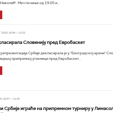
Николић". Меч почиње од 19.00 и...
2025, 16:39 -> 21:52
класирала Словенију пред Евробаскет
епрезентација Србије декласирала је у "Београдској арени" Сло
ледњој припремној утакмици пред Евробаскет...
5, 20:57 -> 21:05
 Србије играће на припремном турниру у Лимасо