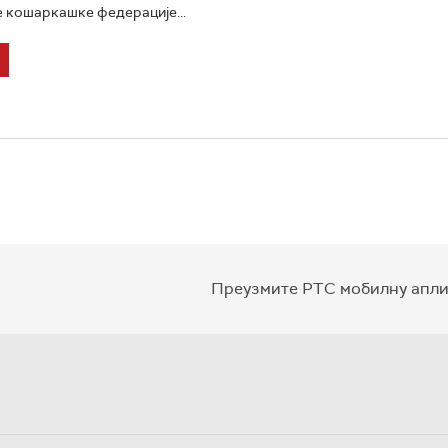
 кошаркашке федерације...
Преузмите РТС мобилну апли