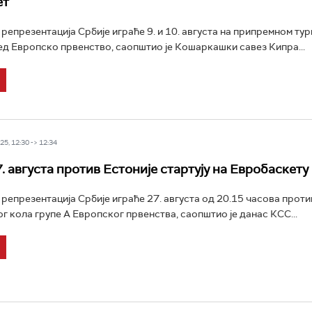
ет
епрезентација Србије играће 9. и 10. августа на припремном тур
д Европско првенство, саопштио је Кошаркашки савез Кипра...
5, 12:30 -> 12:34
. августа против Естоније стартују на Евробаскету
епрезентација Србије играће 27. августа од 20.15 часова против
ог кола групе А Европског првенства, саопштио је данас КСС...