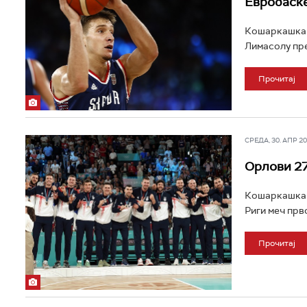
Евробаск
Кошаркашка р
Лимасолу пре
Прочитај
СРЕДА, 30. АПР 202
Орлови 27
Кошаркашка р
Риги меч прв
Прочитај