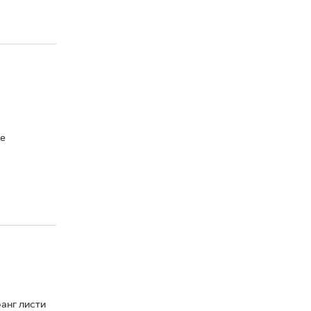
ње
анг листи