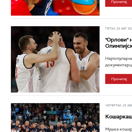
Прочитај
ПЕТАК, 23. АВГ 202
"Орлови" 
Олимпијс
Најпопуларни
документарца
Прочитај
ЧЕТВРТАК, 15. АВГ 
Кошаркаши
Мушка кошарк