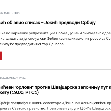
6, 15:02 -> 20:25
ић објавио списак – Јокић предводи Србију
ке кошаркашке репрезентације Србије Душан Алимпијевић одре
 кандидата за јунско-јулски Фибин квалификациони прозор за С
 екипу ће предводити центар Денвера...
 2025, 06:51 -> 07:31
ићеви "орлови" против Швајцарске започињу пут 
ету (19.00, РТС1)
рбије предвођени новим селектором Душаном Алимпијевићем кр
ама за Светско првенство. Први ривал у групи Ц биће Швајцарска