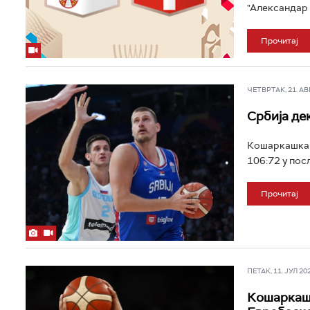
"Александар 
Прочитај
ЧЕТВРТАК, 21. АВГ 
Србија де
Кошаркашка р
106:72 у пос
Прочитај
ПЕТАК, 11. ЈУЛ 202
Кошаркаши