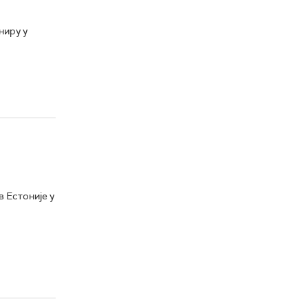
ниру у
 Естоније у