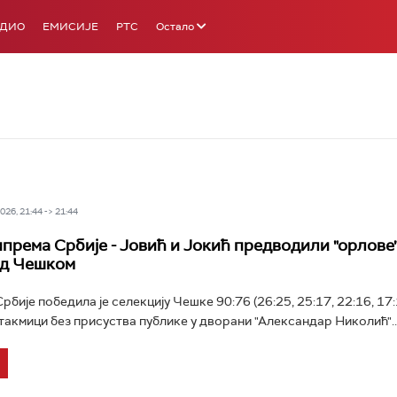
АДИО
ЕМИСИЈЕ
РТС
Остало
26, 21:44 -> 21:44
према Србије - Јовић и Јокић предводили "орлове"
ад Чешком
ије победила је селекцију Чешке 90:76 (26:25, 25:17, 22:16, 17:
такмици без присуства публике у дворани "Александар Николић"..