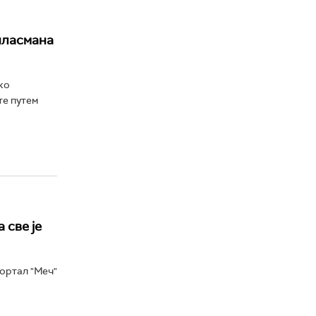
 пласмана
ко
те путем
 све је
ортал "Меч"