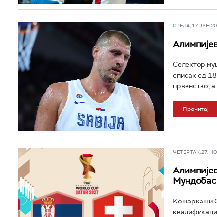
СРЕДА, 17. ЈУН 202
Алимпијев
Селектор муш
списак од 18
првенство, а
Прочитај
ЧЕТВРТАК, 27. НОВ
Алимпијев
Мундобаск
Кошаркаши С
квалификациј