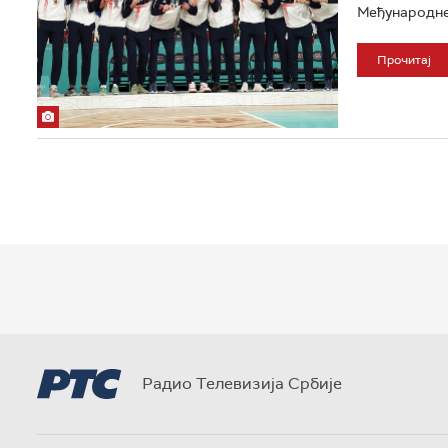
Међународне
Прочитај
Радио Телевизија Србије