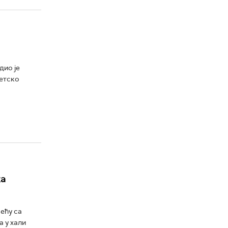
дио је
ветско
ка
ећу са
 у хали