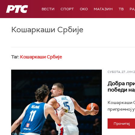
РТС
ВЕСТИ
СПОРТ
OKO
МАГАЗИН
ТВ
Р
Кошаркаши Србије
Таг:
Кошаркаши Србије
СУБОТА, 27. ЈУН 20
Добра при
победи н
Кошаркаши Срб
припремној у
Прочитај