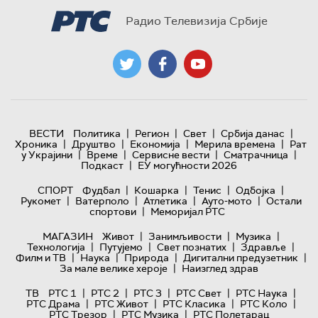
Радио Телевизија Србије
|
|
|
|
ВЕСТИ
Политика
Регион
Свет
Србија данас
|
|
|
|
Хроника
Друштво
Економија
Мерила времена
Рат
|
|
|
|
у Украјини
Време
Сервисне вести
Сматрачница
|
Подкаст
ЕУ могућности 2026
|
|
|
|
СПОРТ
Фудбал
Кошарка
Тенис
Одбојка
|
|
|
|
Рукомет
Ватерполо
Атлетика
Ауто-мото
Остали
|
спортови
Меморијал РТС
|
|
|
МАГАЗИН
Живот
Занимљивости
Музика
|
|
|
|
Технологијa
Путујемо
Свет познатих
Здравље
|
|
|
|
Филм и ТВ
Наука
Природа
Дигитални предузетник
|
За мале велике хероје
Наизглед здрав
|
|
|
|
|
ТВ
РТС 1
РТС 2
РТС 3
РТС Свет
РТС Наука
|
|
|
|
РТС Драма
РТС Живот
РТС Класика
РТС Коло
|
|
РТС Трезор
РТС Музика
РТС Полетарац