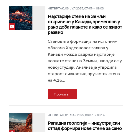
ЧЕТВРТАК, 03. ЈУЛ 2025, 07:45 -> 08:03
Најстарије стене на Земљи
откривене у Канади, времеплов у
рано доба планете и како се живот
развио
Стеновита формација на источним
обалама Хадсоновог залива у
Канади можда садржи најстарије
познате стене на Земљи, наводи се у
новој студији. Анализа је утврдила
старост сивкастих, пругастих стена
на 4,16...
Прочитај
ЧЕТВРТАК, 01. МАЈ 2025, 08:07 -> 08:14
Рапидна геологија – индустријски
отпад формира нове стене за само