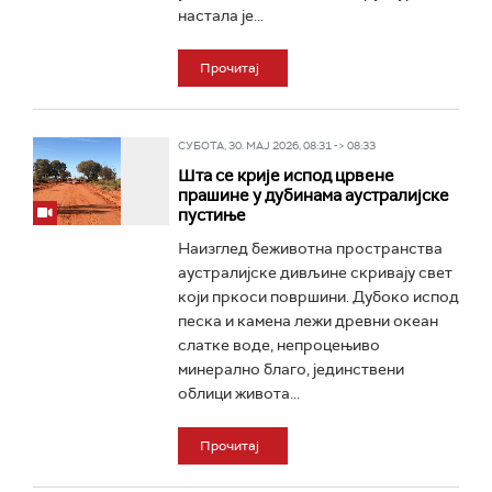
настала је...
Прочитај
СУБОТА, 30. МАЈ 2026, 08:31 -> 08:33
Шта се крије испод црвене
прашине у дубинама аустралијске
пустиње
Наизглед беживотна пространства
аустралијске дивљине скривају свет
који пркоси површини. Дубоко испод
песка и камена лежи древни океан
слатке воде, непроцењиво
минерално благо, јединствени
облици живота...
Прочитај