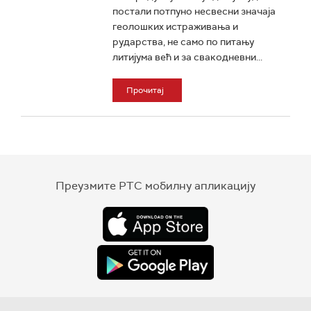
постали потпуно несвесни значаја
геолошких истраживања и
рударства, не само по питању
литијума већ и за свакодневни...
Прочитај
Преузмите РТС мобилну апликацију