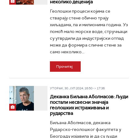
неколико деценија
Геолошки процеси којима се
стварају стене обично трају
хиљадама, па и милионима година. Уз
помоћ мало морске воде, стручњаци
су утврдили да индустријски отпад
може да формира сличне стене за
само неколико...
Прочитај
УТОРАК, 30. ЈУЛ 2024, 16:50 -> 17:36
Деканка Биљана Аболмасов: Људи
постали несвесни значаја
геолошких истраживања и
рударства
Биљана Аболмасов, деканка
Рударско-геолошког факултета у
Београду изјавила је да су људи