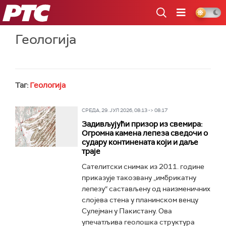
РТС
Геологија
Таг:
Геологија
СРЕДА, 29. ЈУЛ 2026, 08:13 -> 08:17
Задивљујући призор из свемира:
Огромна камена лепеза сведочи о
судару континената који и даље
траје
Сателитски снимак из 2011. године
приказује такозвану „имбрикатну
лепезу“ састављену од наизменичних
слојева стена у планинском венцу
Сулејман у Пакистану. Ова
упечатљива геолошка структура