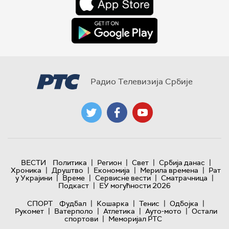
Радио Телевизија Србије
|
|
|
|
ВЕСТИ
Политика
Регион
Свет
Србија данас
|
|
|
|
Хроника
Друштво
Економија
Мерила времена
Рат
|
|
|
|
у Украјини
Време
Сервисне вести
Сматрачница
|
Подкаст
ЕУ могућности 2026
|
|
|
|
СПОРТ
Фудбал
Кошарка
Тенис
Одбојка
|
|
|
|
Рукомет
Ватерполо
Атлетика
Ауто-мото
Остали
|
спортови
Меморијал РТС