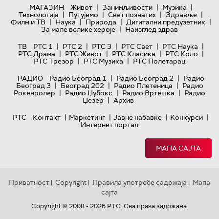
|
|
|
МАГАЗИН
Живот
Занимљивости
Музика
|
|
|
|
Технологијa
Путујемо
Свет познатих
Здравље
|
|
|
|
Филм и ТВ
Наука
Природа
Дигитални предузетник
|
За мале велике хероје
Наизглед здрав
|
|
|
|
|
ТВ
РТС 1
РТС 2
РТС 3
РТС Свет
РТС Наука
|
|
|
|
РТС Драма
РТС Живот
РТС Класика
РТС Коло
|
|
РТС Трезор
РТС Музика
РТС Полетарац
|
|
РАДИО
Радио Београд 1
Радио Београд 2
Радио
|
|
|
Београд 3
Београд 202
Радио Плетеница
Радио
|
|
|
Рокенролер
Радио Џубокс
Радио Вртешка
Радио
|
Џезер
Архив
|
|
|
|
РТС
Контакт
Маркетинг
Јавне набавке
Конкурси
Интернет портал
МАПА САЈТА
Приватност
Copyright
Правила употребе садржаја
Мапа
|
|
|
сајта
Copyright © 2008 - 2026 РТС. Сва права задржана.