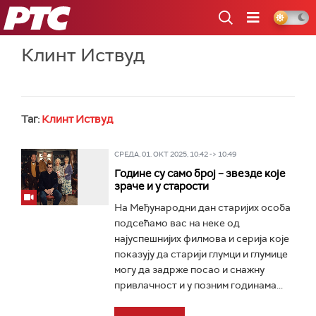
РТС
Клинт Иствуд
Таг:
Клинт Иствуд
СРЕДА, 01. ОКТ 2025, 10:42 -> 10:49
Године су само број – звезде које
зраче и у старости
На Међународни дан старијих особа
подсећамо вас на неке од
најуспешнијих филмова и серија које
показују да старији глумци и глумице
могу да задрже посао и снажну
привлачност и у позним годинама...