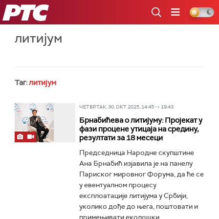
РТС
литијум
Таг:
литијум
ЧЕТВРТАК, 30. ОКТ 2025, 14:45 -> 19:43
Брнабићева о литијуму: Пројекат у
фази процене утицаја на средину,
резултати за 18 месеци
Председница Народне скупштине
Ана Брнабић изјавила је на панелу
Париског мировног Форума, да ће се
у евентуалном процесу
експлоатације литијума у Србији,
уколико дође до њега, поштовати и
примењивати еколошки...