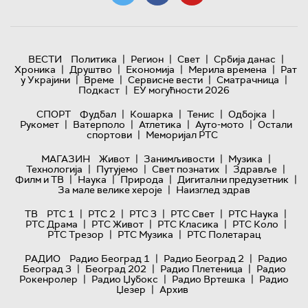
|
|
|
|
ВЕСТИ
Политика
Регион
Свет
Србија данас
|
|
|
|
Хроника
Друштво
Економија
Мерила времена
Рат
|
|
|
|
у Украјини
Време
Сервисне вести
Сматрачница
|
Подкаст
ЕУ могућности 2026
|
|
|
|
СПОРТ
Фудбал
Кошарка
Тенис
Одбојка
|
|
|
|
Рукомет
Ватерполо
Атлетика
Ауто-мото
Остали
|
спортови
Меморијал РТС
|
|
|
МАГАЗИН
Живот
Занимљивости
Музика
|
|
|
|
Технологијa
Путујемо
Свет познатих
Здравље
|
|
|
|
Филм и ТВ
Наука
Природа
Дигитални предузетник
|
За мале велике хероје
Наизглед здрав
|
|
|
|
|
ТВ
РТС 1
РТС 2
РТС 3
РТС Свет
РТС Наука
|
|
|
|
РТС Драма
РТС Живот
РТС Класика
РТС Коло
|
|
РТС Трезор
РТС Музика
РТС Полетарац
|
|
РАДИО
Радио Београд 1
Радио Београд 2
Радио
|
|
|
Београд 3
Београд 202
Радио Плетеница
Радио
|
|
|
Рокенролер
Радио Џубокс
Радио Вртешка
Радио
|
Џезер
Архив