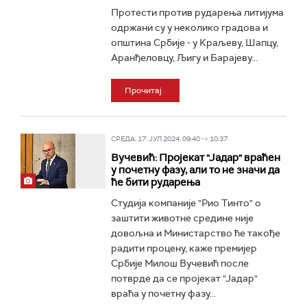
Протести против рударења литијума
одржани су у неколико градова и
општина Србије - у Краљеву, Шапцу,
Аранђеловцу, Љигу и Барајеву...
Прочитај
СРЕДА, 17. ЈУЛ 2024, 09:40 -> 10:37
Вучевић: Пројекат "Јадар" враћен
у почетну фазу, али то не значи да
ће бити рударења
Студија компаније "Рио Тинто" о
заштити животне средине није
довољна и Министарство ће такође
радити процену, каже премијер
Србије Милош Вучевић после
потврде да се пројекат "Јадар"
враћа у почетну фазу...