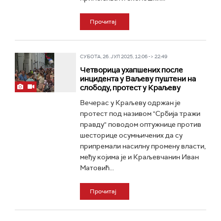
Прочитај
СУБОТА, 26. ЈУЛ 2025, 12:06 -> 22:49
Четворица ухапшених после
инцидента у Ваљеву пуштени на
слободу, протест у Краљеву
Вечерас у Краљеву одржан је
протест под називом "Србија тражи
правду" поводом оптужнице против
шесторице осумњичених да су
припремали насилну промену власти,
међу којима је и Краљевчанин Иван
Матовић...
Прочитај