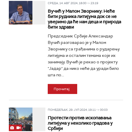
СРЕДА, 14. АВГ 2024, 18:00 -> 23:19
Вучић у Малом Зворнику: Неће
бити рудника литијума док се не
уверимо да ће нам деца и природа
бити здрави
Председник Србије Александар
Вучић разговарао је у Малом
Зворнику са грађанима о рударењу
литијума и осталим темама које их
занимају. Вучић је рекао о пројекту
"Јадар" да нико неће да уради било
шта по...
Прочитај
ПОНЕДЕЉАК, 29. ЈУЛ 2024, 19:11 -> 00:03
Протести против ископавања
литијума у неколико градова у
Србији