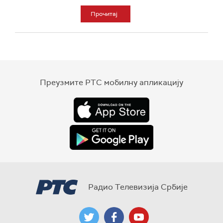
Прочитај
Преузмите РТС мобилну апликацију
Радио Телевизија Србије